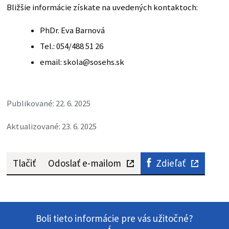
Bližšie informácie získate na uvedených kontaktoch:
PhDr. Eva Barnová
Tel.: 054/488 51 26
email: skola@sosehs.sk
Publikované: 22. 6. 2025
Aktualizované: 23. 6. 2025
Tlačiť
Odoslať e-mailom
Zdieľať
Boli tieto informácie pre vás užitočné?