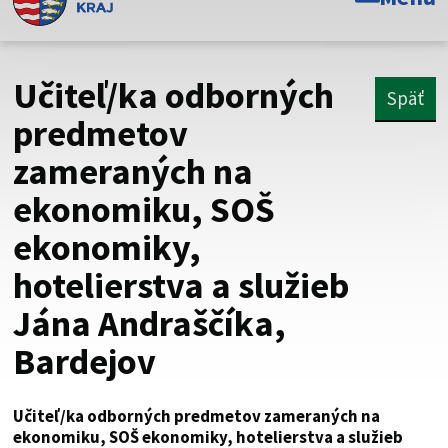
Toto je oficiálna webová stránka Prešovského
samosprávneho kraja. Oficiálne stránky využívajú doménu
psk.sk.
Učiteľ/ka odborných
Späť
Táto stránka je zabezpečená
predmetov
zameraných na
Buďte pozorní a vždy sa uistite, že zdieľate informácie iba
cez zabezpečenú webovú stránku. Zabezpečená stránka
ekonomiku, SOŠ
vždy začína https:// pred názvom domény webového sídla.
ekonomiky,
hotelierstva a služieb
Jána Andraščíka,
Bardejov
Učiteľ/ka odborných predmetov zameraných na
ekonomiku, SOŠ ekonomiky, hotelierstva a služieb