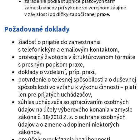
zaradenie podľa stupnice platových taríf
zamestnancov pri výkone vo verejnom záujme
v závislosti od dĺžky započítanej praxe.
Požadované doklady
žiadosť o prijatie do zamestnania
s telefonickým a emailovým kontaktom,
profesijný životopis v štruktúrovanom formáte
s presným popisom praxe,
doklady o vzdelaní, príp. praxi,
potvrdenie o telesnej spôsobilosti a o duševnej
spôsobilosti vo vzťahu k výkonu činnosti – platí
len pre prijatých uchádzačov,
súhlas uchádzača so spracúvaním osobných
údajov na účely výberového konania v zmysle
zákona č. 18/2018 Z. z. o ochrane osobných
údajov a o zmene a doplnení niektorých
zákonov,
pre účely preukázania bezúhonnosti