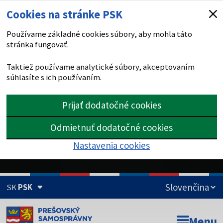
Cookies na stránke PSK
Používame základné cookies súbory, aby mohla táto
stránka fungovať.
Taktiež používame analytické súbory, akceptovaním
súhlasíte s ich používaním.
Prijať dodatočné cookies
Odmietnuť dodatočné cookies
Nastavenia cookies
SK
PSK
Doména psk.sk je oficiálna
Menu