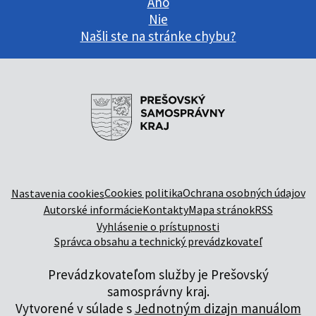
Áno
Nie
Našli ste na stránke chybu?
Cookies politika
Ochrana osobných údajov
Nastavenia cookies
Autorské informácie
Kontakty
Mapa stránok
RSS
Vyhlásenie o prístupnosti
Správca obsahu a technický prevádzkovateľ
Prevádzkovateľom služby je Prešovský
samosprávny kraj.
Vytvorené v súlade s
Jednotným dizajn manuálom