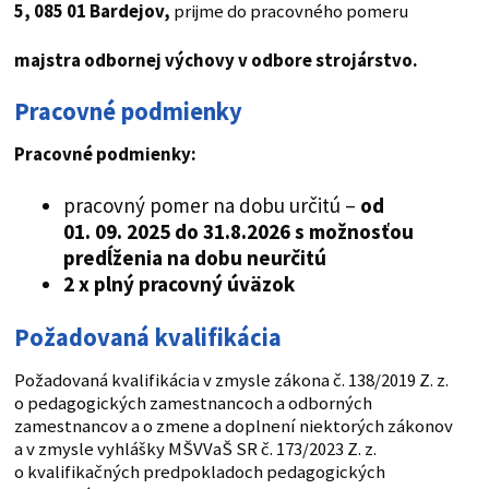
5, 085 01 Bardejov
,
prijme do pracovného pomeru
majstra odbornej výchovy v odbore strojárstvo.
Pracovné podmienky
Pracovné podmienky:
pracovný pomer na dobu určitú –
od
01. 09. 2025 do 31.8.2026 s možnosťou
predĺženia na dobu neurčitú
2 x plný pracovný úväzok
Požadovaná kvalifikácia
Požadovaná kvalifikácia v zmysle zákona č. 138/2019 Z. z.
o pedagogických zamestnancoch a odborných
zamestnancov a o zmene a doplnení niektorých zákonov
a v zmysle vyhlášky MŠVVaŠ SR č. 173/2023 Z. z.
o kvalifikačných predpokladoch pedagogických