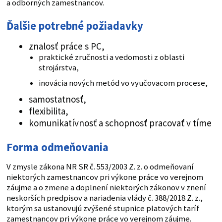
a odborných zamestnancov.
Ďalšie potrebné požiadavky
znalosť práce s PC,
praktické zručnosti a vedomosti z oblasti
strojárstva,
inovácia nových metód vo vyučovacom procese,
samostatnosť,
flexibilita,
komunikatívnosť a schopnosť pracovať v tíme
Forma odmeňovania
V zmysle zákona NR SR č. 553/2003 Z. z. o odmeňovaní
niektorých zamestnancov pri výkone práce vo verejnom
záujme a o zmene a doplnení niektorých zákonov v znení
neskorších predpisov a nariadenia vlády č. 388/2018 Z. z.,
ktorým sa ustanovujú zvýšené stupnice platových taríf
zamestnancov pri výkone práce vo verejnom záujme.