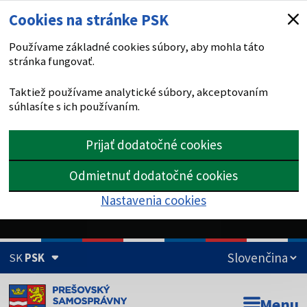
Cookies na stránke PSK
Používame základné cookies súbory, aby mohla táto
stránka fungovať.
Taktiež používame analytické súbory, akceptovaním
súhlasíte s ich používaním.
Prijať dodatočné cookies
Odmietnuť dodatočné cookies
Nastavenia cookies
SK
PSK
Doména psk.sk je oficiálna
Menu