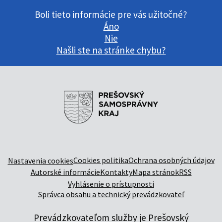
Boli tieto informácie pre vás užitočné?
Áno
Nie
Našli ste na stránke chybu?
Cookies politika
Ochrana osobných údajov
Nastavenia cookies
Autorské informácie
Kontakty
Mapa stránok
RSS
Vyhlásenie o prístupnosti
Správca obsahu a technický prevádzkovateľ
Prevádzkovateľom služby je Prešovský