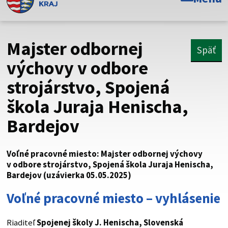
Toto je oficiálna webová stránka Prešovského
samosprávneho kraja. Oficiálne stránky využívajú doménu
psk.sk.
Majster odbornej
Späť
Táto stránka je zabezpečená
výchovy v odbore
strojárstvo, Spojená
Buďte pozorní a vždy sa uistite, že zdieľate informácie iba
cez zabezpečenú webovú stránku. Zabezpečená stránka
škola Juraja Henischa,
vždy začína https:// pred názvom domény webového sídla.
Bardejov
Voľné pracovné miesto: Majster odbornej výchovy
v odbore strojárstvo, Spojená škola Juraja Henischa,
Bardejov (uzávierka 05.05.2025)
Voľné pracovné miesto – vyhlásenie
Riaditeľ
Spojenej školy J. Henischa, Slovenská