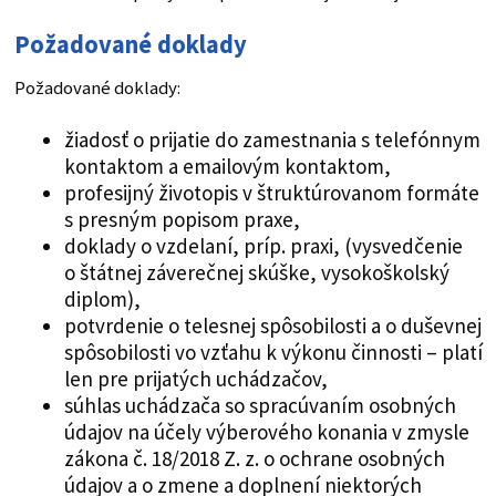
Požadované doklady
Požadované doklady:
žiadosť o prijatie do zamestnania s telefónnym
kontaktom a emailovým kontaktom,
profesijný životopis v štruktúrovanom formáte
s presným popisom praxe,
doklady o vzdelaní, príp. praxi, (vysvedčenie
o štátnej záverečnej skúške, vysokoškolský
diplom),
potvrdenie o telesnej spôsobilosti a o duševnej
spôsobilosti vo vzťahu k výkonu činnosti – platí
len pre prijatých uchádzačov,
súhlas uchádzača so spracúvaním osobných
údajov na účely výberového konania v zmysle
zákona č. 18/2018 Z. z. o ochrane osobných
údajov a o zmene a doplnení niektorých