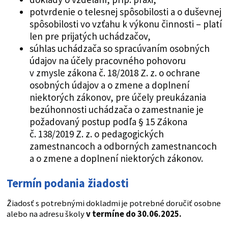
potvrdenie o telesnej spôsobilosti a o duševnej
spôsobilosti vo vzťahu k výkonu činnosti – platí
len pre prijatých uchádzačov,
súhlas uchádzača so spracúvaním osobných
údajov na účely pracovného pohovoru
v zmysle zákona č. 18/2018 Z. z. o ochrane
osobných údajov a o zmene a doplnení
niektorých zákonov, pre účely preukázania
bezúhonnosti uchádzača o zamestnanie je
požadovaný postup podľa § 15 Zákona
č. 138/2019 Z. z. o pedagogických
zamestnancoch a odborných zamestnancoch
a o zmene a doplnení niektorých zákonov.
Termín podania žiadosti
Žiadosť s potrebnými dokladmi je potrebné doručiť osobne
alebo na adresu školy
v termíne do 30.06.2025.