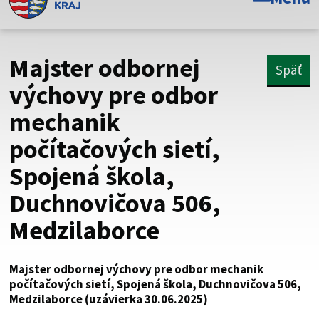
Toto je oficiálna webová stránka Prešovského
samosprávneho kraja. Oficiálne stránky využívajú doménu
psk.sk.
Majster odbornej
Späť
Táto stránka je zabezpečená
výchovy pre odbor
mechanik
Buďte pozorní a vždy sa uistite, že zdieľate informácie iba
cez zabezpečenú webovú stránku. Zabezpečená stránka
počítačových sietí,
vždy začína https:// pred názvom domény webového sídla.
Spojená škola,
Duchnovičova 506,
Medzilaborce
Majster odbornej výchovy pre odbor mechanik
počítačových sietí, Spojená škola, Duchnovičova 506,
Medzilaborce (uzávierka 30.06.2025)