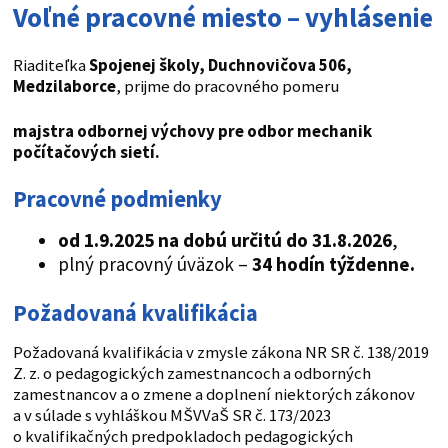
Voľné pracovné miesto – vyhlásenie
Riaditeľka
Spojenej školy, Duchnovičova 506,
Medzilaborce
, prijme do pracovného pomeru
majstra odbornej výchovy pre odbor mechanik
počítačových sietí.
Pracovné podmienky
od 1.9.2025 na dobú určitú do 31.8.2026
,
plný pracovný úväzok –
34 hodín týždenne.
Požadovaná kvalifikácia
Požadovaná kvalifikácia v zmysle zákona NR SR č. 138/2019
Z. z. o pedagogických zamestnancoch a odborných
zamestnancov a o zmene a doplnení niektorých zákonov
a v súlade s vyhláškou MŠVVaŠ SR č. 173/2023
o kvalifikačných predpokladoch pedagogických