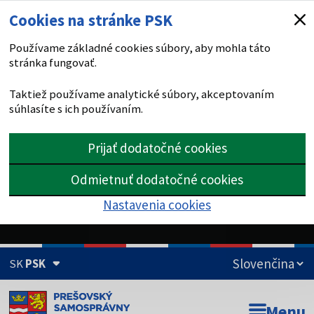
Cookies na stránke PSK
Používame základné cookies súbory, aby mohla táto
stránka fungovať.
Taktiež používame analytické súbory, akceptovaním
súhlasíte s ich používaním.
Prijať dodatočné cookies
Odmietnuť dodatočné cookies
Nastavenia cookies
SK
PSK
Doména psk.sk je oficiálna
Menu