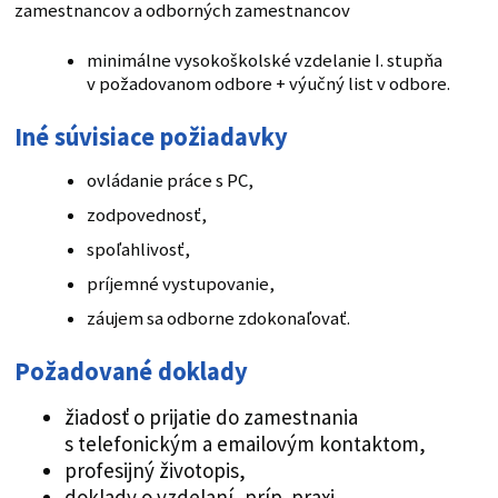
zamestnancov a odborných zamestnancov
minimálne vysokoškolské vzdelanie I. stupňa
v požadovanom odbore + výučný list v odbore.
Iné súvisiace požiadavky
ovládanie práce s PC,
zodpovednosť,
spoľahlivosť,
príjemné vystupovanie,
záujem sa odborne zdokonaľovať.
Požadované doklady
žiadosť o prijatie do zamestnania
s telefonickým a emailovým kontaktom,
profesijný životopis,
doklady o vzdelaní, príp. praxi,