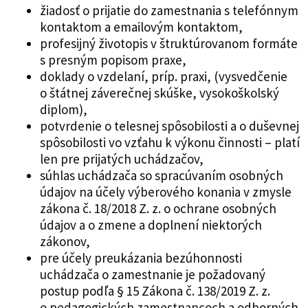
žiadosť o prijatie do zamestnania s telefónnym
kontaktom a emailovým kontaktom,
profesijný životopis v štruktúrovanom formáte
s presným popisom praxe,
doklady o vzdelaní, príp. praxi, (vysvedčenie
o štátnej záverečnej skúške, vysokoškolský
diplom),
potvrdenie o telesnej spôsobilosti a o duševnej
spôsobilosti vo vzťahu k výkonu činnosti – platí
len pre prijatých uchádzačov,
súhlas uchádzača so spracúvaním osobných
údajov na účely výberového konania v zmysle
zákona č. 18/2018 Z. z. o ochrane osobných
údajov a o zmene a doplnení niektorých
zákonov,
pre účely preukázania bezúhonnosti
uchádzača o zamestnanie je požadovaný
postup podľa § 15 Zákona č. 138/2019 Z. z.
o pedagogických zamestnancoch a odborných