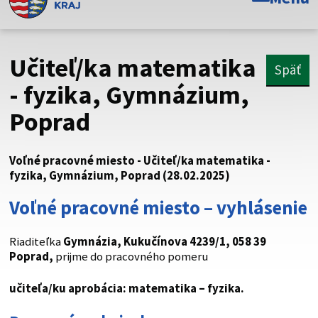
Toto je oficiálna webová stránka Prešovského
samosprávneho kraja. Oficiálne stránky využívajú doménu
psk.sk.
Učiteľ/ka matematika
Späť
Táto stránka je zabezpečená
- fyzika, Gymnázium,
Poprad
Buďte pozorní a vždy sa uistite, že zdieľate informácie iba
cez zabezpečenú webovú stránku. Zabezpečená stránka
vždy začína https:// pred názvom domény webového sídla.
Voľné pracovné miesto - Učiteľ/ka matematika -
fyzika, Gymnázium, Poprad (28.02.2025)
Voľné pracovné miesto – vyhlásenie
Riaditeľka
Gymnázia, Kukučínova 4239/1, 058 39
Poprad,
prijme do pracovného pomeru
učiteľa/ku
aprobácia: matematika – fyzika.