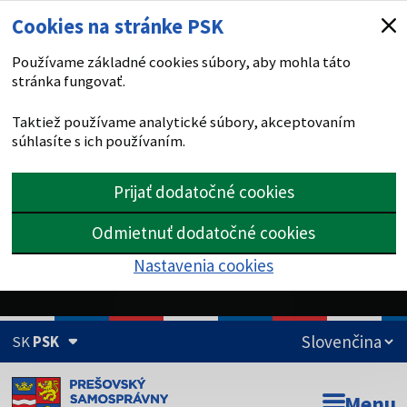
Cookies na stránke PSK
Používame základné cookies súbory, aby mohla táto
stránka fungovať.
Taktiež používame analytické súbory, akceptovaním
súhlasíte s ich používaním.
Prijať dodatočné cookies
Odmietnuť dodatočné cookies
Nastavenia cookies
SK
PSK
Doména psk.sk je oficiálna
Menu