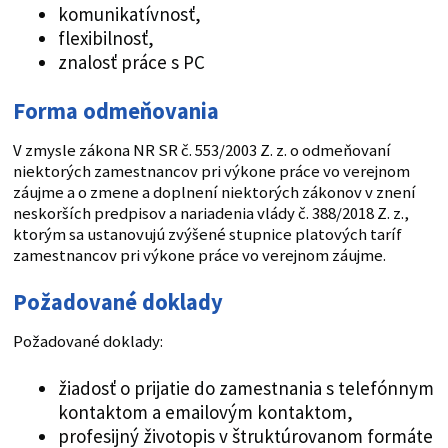
komunikatívnosť,
flexibilnosť,
znalosť práce s PC
Forma odmeňovania
V zmysle zákona NR SR č. 553/2003 Z. z. o odmeňovaní
niektorých zamestnancov pri výkone práce vo verejnom
záujme a o zmene a doplnení niektorých zákonov v znení
neskorších predpisov a nariadenia vlády č. 388/2018 Z. z.,
ktorým sa ustanovujú zvýšené stupnice platových taríf
zamestnancov pri výkone práce vo verejnom záujme.
Požadované doklady
Požadované doklady:
žiadosť o prijatie do zamestnania s telefónnym
kontaktom a emailovým kontaktom,
profesijný životopis v štruktúrovanom formáte