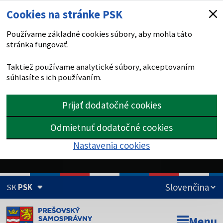
Cookies na stránke PSK
Používame základné cookies súbory, aby mohla táto
stránka fungovať.
Taktiež používame analytické súbory, akceptovaním
súhlasíte s ich používaním.
Prijať dodatočné cookies
Odmietnuť dodatočné cookies
Nastavenia cookies
SK
PSK
Doména psk.sk je oficiálna
Menu