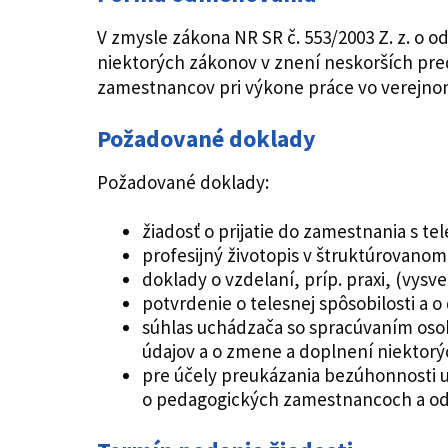
V zmysle zákona NR SR č. 553/2003 Z. z. o
niektorých zákonov v znení neskorších predp
zamestnancov pri výkone práce vo verejno
Požadované doklady
Požadované doklady:
žiadosť o prijatie do zamestnania s
profesijný životopis v štruktúrovano
doklady o vzdelaní, príp. praxi, (vys
potvrdenie o telesnej spôsobilosti a o
súhlas uchádzača so spracúvaním osob
údajov a o zmene a doplnení niektor
pre účely preukázania bezúhonnosti u
o pedagogických zamestnancoch a od