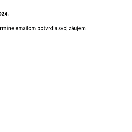
024.
ermíne emailom potvrdia svoj záujem