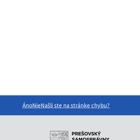
Áno
Nie
Našli ste na stránke chybu?