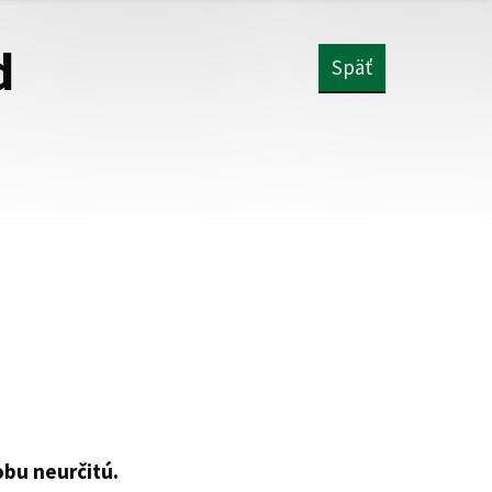
d
Späť
obu neurčitú.