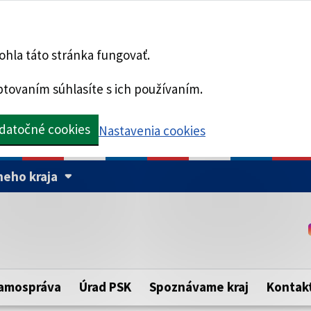
hla táto stránka fungovať.
tovaním súhlasíte s ich používaním.
datočné cookies
Nastavenia cookies
eho kraja
Táto stránka je zabezpe
Buďte pozorní a vždy sa ui
ého samosprávneho kraja.
zabezpečenú webovú strá
https:// pred názvom dom
amospráva
Úrad PSK
Spoznávame kraj
Kontak