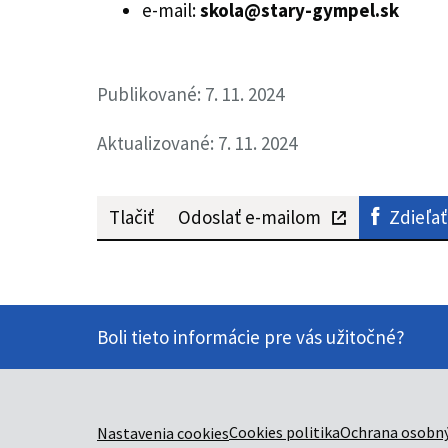
e-mail:
skola@stary-gympel.sk
Publikované: 7. 11. 2024
Aktualizované: 7. 11. 2024
Tlačiť
Odoslať e-mailom
Zdieľať
Boli tieto informácie pre vás užitočné?
Cookies politika
Ochrana osobný
Nastavenia cookies