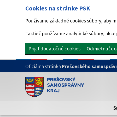
Cookies na stránke PSK
Používame základné cookies súbory, aby mo
Taktiež používame analytické súbory, akcep
Prijať dodatočné cookies
Odmietnuť do
PRESKOČIŤ NA HLAVNÝ OBSAH
Oficiálna stránka
Prešovského samosprávn
Doména psk.sk je oficiálna
Toto je oficiálna webová stránka Prešovsk
Oficiálne stránky využívajú doménu psk.sk.
S