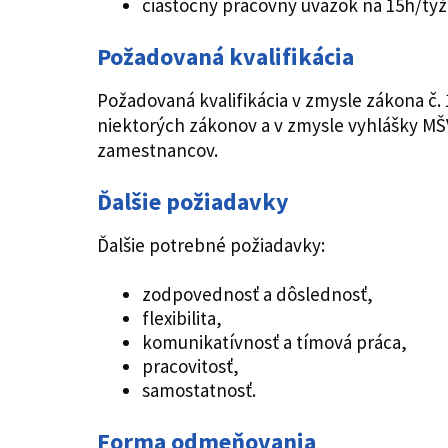
čiastočný pracovný úväzok na 15h/tý
Požadovaná kvalifikácia
Požadovaná kvalifikácia v zmysle zákona č
niektorých zákonov a v zmysle vyhlášky MŠ
zamestnancov.
Ďalšie požiadavky
Ďalšie potrebné požiadavky:
zodpovednosť a dôslednosť,
flexibilita,
komunikatívnosť a tímová práca,
pracovitosť,
samostatnosť.
Forma odmeňovania