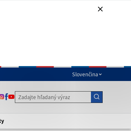
čená
ODKAZ SA OTVORÍ NA NOVEJ KARTE
ODKAZ SA OTVORÍ NA NOVEJ KARTE
ODKAZ SA OTVORÍ NA NOVEJ KARTE
stite, že zdieľate informácie iba cez
nku. Zabezpečená stránka vždy začína
ény webového sídla.
ty