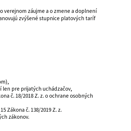
vo verejnom záujme a o zmene a doplnení
tanovujú zvýšené stupnice platových taríf
om),
tí len pre prijatých uchádzačov,
na č. 18/2018 Z. z. o ochrane osobných
5 Zákona č. 138/2019 Z. z.
ých zákonov.