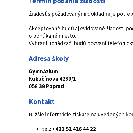
Termín podania žiadosti
Žiadosť s požadovanými dokladmi je potre
Akceptované budú aj evidované žiadosti po
o ponúkané miesto.
Vybraní uchádzači budú pozvaní telefonick
Adresa školy
Gymnázium
Kukučínova 4239/1
058 39 Poprad
Kontakt
Bližšie informácie získate na uvedených ko
tel.:
+421 52 426 44 22