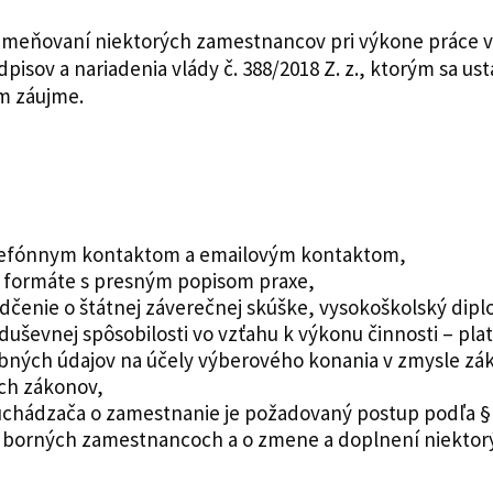
 odmeňovaní niektorých zamestnancov pri výkone práce 
isov a nariadenia vlády č. 388/2018 Z. z., ktorým sa us
m záujme.
 telefónnym kontaktom a emailovým kontaktom,
m formáte s presným popisom praxe,
vedčenie o štátnej záverečnej skúške, vysokoškolský dipl
 duševnej spôsobilosti vo vzťahu k výkonu činnosti – pla
ných údajov na účely výberového konania v zmysle záko
ých zákonov,
chádzača o zamestnanie je požadovaný postup podľa § 1
borných zamestnancoch a o zmene a doplnení niektor