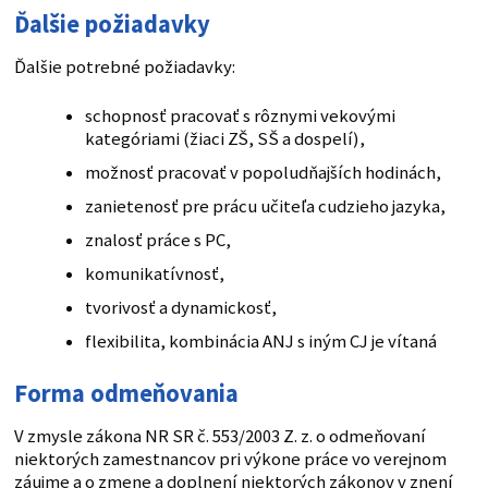
Ďalšie požiadavky
Ďalšie potrebné požiadavky:
schopnosť pracovať s rôznymi vekovými
kategóriami (žiaci ZŠ, SŠ a dospelí),
možnosť pracovať v popoludňajších hodinách,
zanietenosť pre prácu učiteľa cudzieho jazyka,
znalosť práce s PC,
komunikatívnosť,
tvorivosť a dynamickosť,
flexibilita, kombinácia ANJ s iným CJ je vítaná
Forma odmeňovania
V zmysle zákona NR SR č. 553/2003 Z. z. o odmeňovaní
niektorých zamestnancov pri výkone práce vo verejnom
záujme a o zmene a doplnení niektorých zákonov v znení