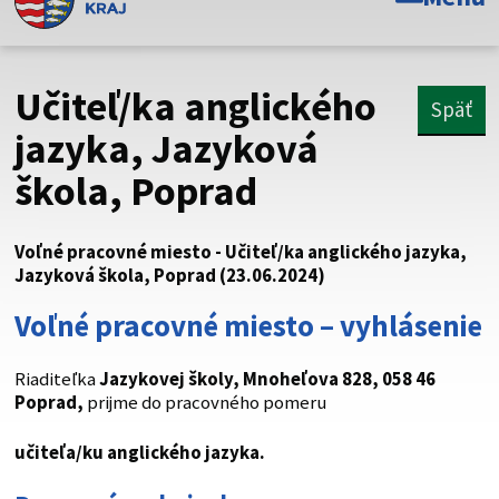
Toto je oficiálna webová stránka Prešovského
samosprávneho kraja. Oficiálne stránky využívajú doménu
psk.sk.
Učiteľ/ka anglického
Späť
Táto stránka je zabezpečená
jazyka, Jazyková
škola, Poprad
Buďte pozorní a vždy sa uistite, že zdieľate informácie iba
cez zabezpečenú webovú stránku. Zabezpečená stránka
vždy začína https:// pred názvom domény webového sídla.
Voľné pracovné miesto - Učiteľ/ka anglického jazyka,
Jazyková škola, Poprad (23.06.2024)
Voľné pracovné miesto – vyhlásenie
Riaditeľka
Jazykovej školy, Mnoheľova 828, 058 46
Poprad,
prijme do pracovného pomeru
učiteľa/ku anglického
jazyka.