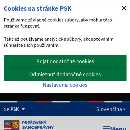
Cookies na stránke PSK
Používame základné cookies súbory, aby mohla táto
stránka fungovať.
Taktiež používame analytické súbory, akceptovaním
súhlasíte s ich používaním.
Prijať dodatočné cookies
Odmietnuť dodatočné cookies
Nastavenia cookies
SK
PSK
Doména psk.sk je oficiálna
Menu