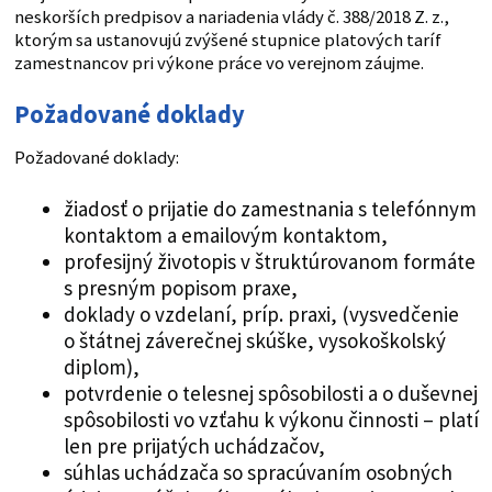
neskorších predpisov a nariadenia vlády č. 388/2018 Z. z.,
ktorým sa ustanovujú zvýšené stupnice platových taríf
zamestnancov pri výkone práce vo verejnom záujme.
Požadované doklady
Požadované doklady:
žiadosť o prijatie do zamestnania s telefónnym
kontaktom a emailovým kontaktom,
profesijný životopis v štruktúrovanom formáte
s presným popisom praxe,
doklady o vzdelaní, príp. praxi, (vysvedčenie
o štátnej záverečnej skúške, vysokoškolský
diplom),
potvrdenie o telesnej spôsobilosti a o duševnej
spôsobilosti vo vzťahu k výkonu činnosti – platí
len pre prijatých uchádzačov,
súhlas uchádzača so spracúvaním osobných