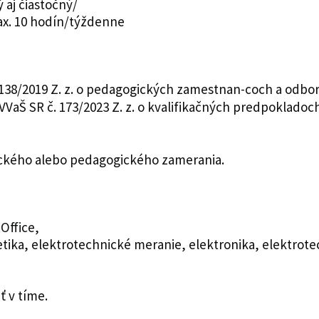
aj čiastočný/
ax. 10 hodín/týždenne
. 138/2019 Z. z. o pedagogických zamestnan-coch a od
VVaŠ SR č. 173/2023 Z. z. o kvalifikačných predpoklad
nického alebo pedagogického zamerania.
Office,
ika, elektrotechnické meranie, elektronika, elektrote
 v tíme.