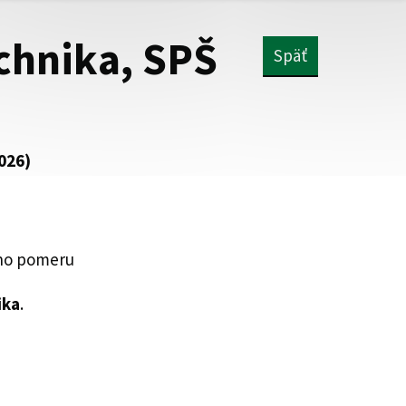
echnika, SPŠ
Späť
026)
ho pomeru
ika
.