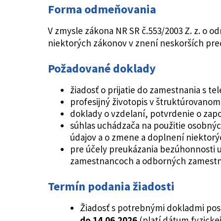
Forma odmeňovania
V zmysle zákona NR SR č.553/2003 Z. z. o 
niektorých zákonov v znení neskorších predp
Požadované doklady
žiadosť o prijatie do zamestnania s 
profesijný životopis v štruktúrovano
doklady o vzdelaní, potvrdenie o zap
súhlas uchádzača na použitie osobnýc
údajov a o zmene a doplnení niektor
pre účely preukázania bezúhonnosti u
zamestnancoch a odborných zamestna
Termín podania žiadosti
Žiadosť s potrebnými dokladmi pos
do 14.06.2026
(platí dátum fyzickej