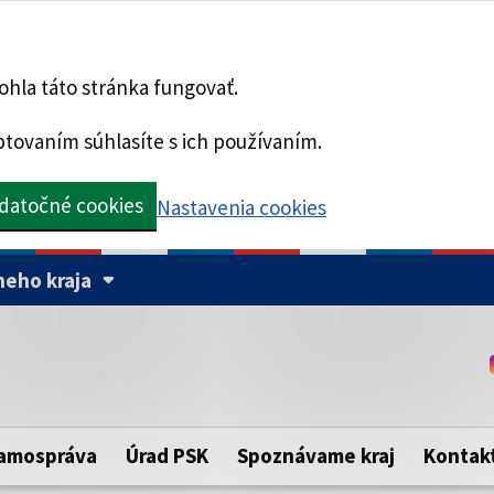
hla táto stránka fungovať.
tovaním súhlasíte s ich používaním.
datočné cookies
Nastavenia cookies
eho kraja
Táto stránka je zabezpe
Buďte pozorní a vždy sa ui
ého samosprávneho kraja.
zabezpečenú webovú strá
https:// pred názvom dom
amospráva
Úrad PSK
Spoznávame kraj
Kontak