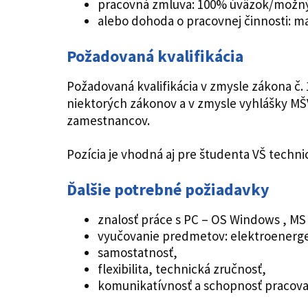
pracovná zmluva: 100% úväzok/možný 
alebo dohoda o pracovnej činnosti: m
Požadovaná kvalifikácia
Požadovaná kvalifikácia v zmysle zákona č
niektorých zákonov a v zmysle vyhlášky MŠ
zamestnancov.
Pozícia je vhodná aj pre študenta VŠ tech
Ďalšie potrebné požiadavky
znalosť práce s PC – OS Windows , MS 
vyučovanie predmetov: elektroenerget
samostatnosť,
flexibilita, technická zručnosť,
komunikatívnosť a schopnosť pracovať