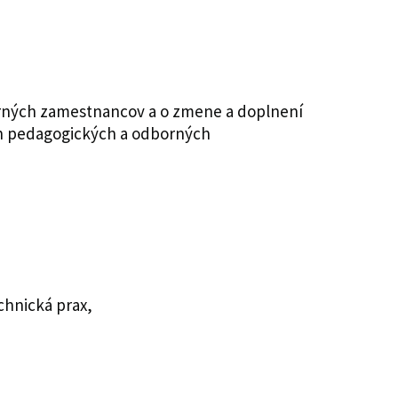
borných zamestnancov a o zmene a doplnení
och pedagogických a odborných
chnická prax,