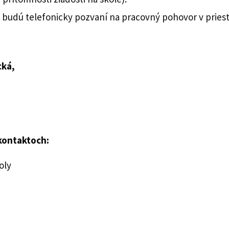
 budú telefonicky pozvaní na pracovný pohovor v pries
cká,
kontaktoch:
oly