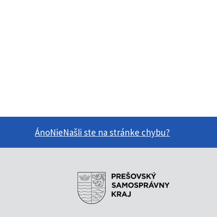
Áno
Nie
Našli ste na stránke chybu?