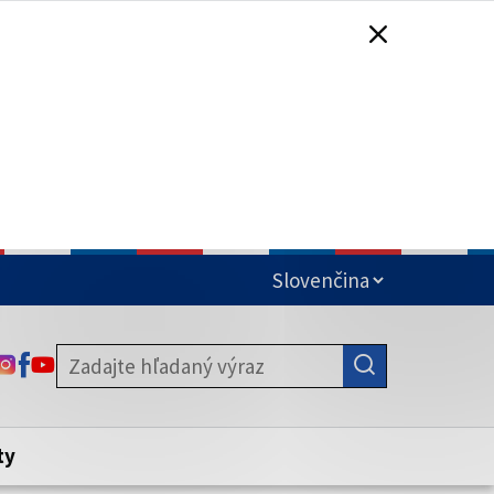
čená
ODKAZ SA OTVORÍ NA NOVEJ KARTE
ODKAZ SA OTVORÍ NA NOVEJ KARTE
ODKAZ SA OTVORÍ NA NOVEJ KARTE
stite, že zdieľate informácie iba cez
nku. Zabezpečená stránka vždy začína
ény webového sídla.
ty