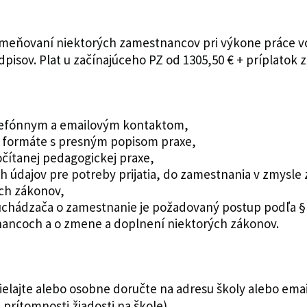
odmeňovaní niektorých zamestnancov pri výkone práce 
isov. Plat u začínajúceho PZ od 1305,50 € + príplatok z
telefónnym a emailovým kontaktom,
m formáte s presným popisom praxe,
očítanej pedagogickej praxe,
h údajov pre potreby prijatia, do zamestnania v zmysle
ých zákonov,
chádzača o zamestnanie je požadovaný postup podľa § 
ncoch a o zmene a doplnení niektorých zákonov.
ielajte alebo osobne doručte na adresu školy alebo em
 prítomnosti žiadosti na škole).