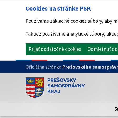
Cookies na stránke PSK
Používame základné cookies súbory, aby mo
Taktiež používame analytické súbory, akcep
Prijať dodatočné cookies
Odmietnuť do
PRESKOČIŤ NA HLAVNÝ OBSAH
Oficiálna stránka
Prešovského samosprávn
Doména psk.sk je oficiálna
Toto je oficiálna webová stránka Prešovsk
Oficiálne stránky využívajú doménu psk.sk.
S