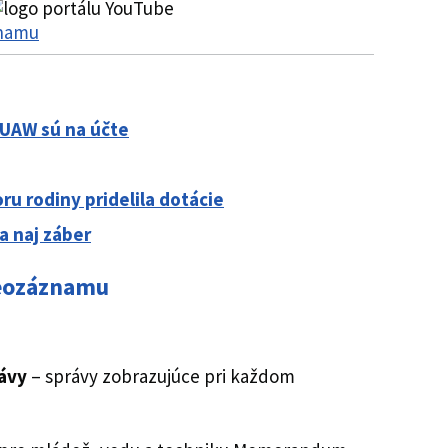
znamu
UAW sú na účte
u rodiny pridelila dotácie
a naj záber
deozáznamu
ávy
– správy zobrazujúce pri každom