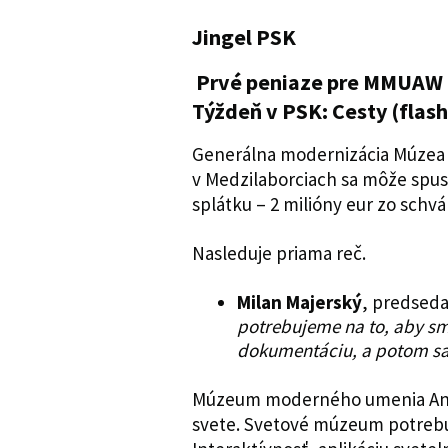
Jingel PSK
Prvé peniaze pre MMUAW 
Týždeň v PSK: Cesty (flas
Generálna modernizácia Múze
v Medzilaborciach sa môže spust
splátku – 2 milióny eur zo schvá
Nasleduje priama reč.
Milan Majerský
, predseda
potrebujeme na to, aby sm
dokumentáciu, a potom sa
Múzeum moderného umenia And
svete. Svetové múzeum potrebu