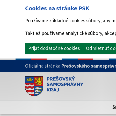
Cookies na stránke PSK
Používame základné cookies súbory, aby mo
Taktiež používame analytické súbory, akcep
Prijať dodatočné cookies
Odmietnuť do
PRESKOČIŤ NA HLAVNÝ OBSAH
Oficiálna stránka
Prešovského samosprávn
Doména psk.sk je oficiálna
Toto je oficiálna webová stránka Prešovsk
Oficiálne stránky využívajú doménu psk.sk.
S