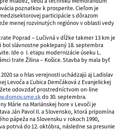
u pre mládež, vedu a techniku Memorandum
ovácia poznatkov k prosperite. Cieľom je
medzisektorovej participácie s dôrazom
eže menej rozvinutých regiónov v oblasti vedy
trate Poprad – Lučivná v dĺžke takmer 13 km je
 bol slávnostne poklepaný 18. septembra
vite. Ide o I. etapu modernizácie úseku L.
ámci trate Žilina – Košice. Stavba by mala byť
2020 sa o hlas verejnosti uchádzajú aj Ladislav
ej Levoča a Ľubica Demčáková z Evanjelickej
ôžete odovzdať prostredníctvom on-line
w.domov.sme.sk
do 30. septembra.
nny Márie na Mariánskej hore v Levoči je
ava Ján Pavol II. a Slovensko, ktorá pripomína
ého pápeža na Slovensku v rokoch 1990,
ava potrvá do 12. októbra, následne sa presunie