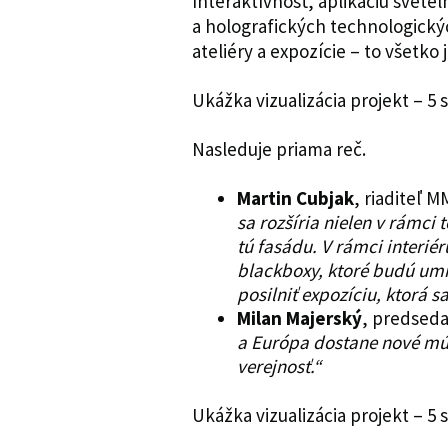
Interaktívnosť, aplikáciu svet
a holografických technologick
ateliéry a expozície – to všetko 
Ukážka vizualizácia projekt – 5 
Nasleduje priama reč.
Martin Cubjak
, riaditeľ 
sa rozšíria nielen v rámci t
tú fasádu. V rámci interié
blackboxy, ktoré budú umi
posilniť expozíciu, ktorá 
Milan Majerský
, predseda
a Európa dostane nové mú
verejnosť.“
Ukážka vizualizácia projekt – 5 