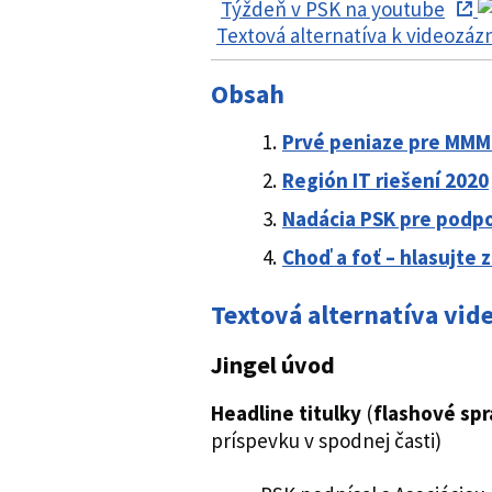
Týždeň v PSK na youtube
Textová alternatíva k videozá
Obsah
Prvé peniaze pre MMM
Región IT riešení 2020
Nadácia PSK pre podpor
Choď a foť – hlasujte z
Textová alternatíva vi
Jingel úvod
Headline titulky
(
flashové spr
príspevku v spodnej časti)