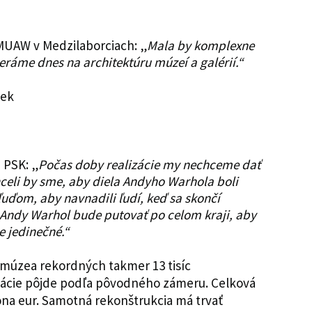
MMUAW v Medzilaborciach: „
Mala by komplexne
eráme dnes na architektúru múzeí a galérií.“
sek
 PSK: „
Počas doby realizácie my nechceme dať
eli by sme, aby diela Andyho Warhola boli
í ľuďom, aby navnadili ľudí, keď sa skončí
 Andy Warhol bude putovať po celom kraji, aby
je jedinečné.“
o múzea rekordných takmer 13 tisíc
zácie pôjde podľa pôvodného zámeru. Celková
ióna eur. Samotná rekonštrukcia má trvať