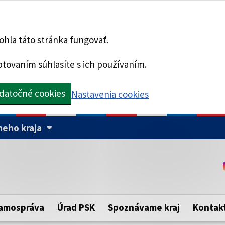
hla táto stránka fungovať.
tovaním súhlasíte s ich používaním.
datočné cookies
Nastavenia cookies
eho kraja
Táto stránka je zabezpe
Buďte pozorní a vždy sa ui
ého samosprávneho kraja.
zabezpečenú webovú strá
https:// pred názvom dom
amospráva
Úrad PSK
Spoznávame kraj
Kontak