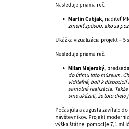
Nasleduje priama reč.
Martin Cubjak
, riaditeľ 
zmeniť spôsob, ako sa poz
Ukážka vizualizácia projekt – 5 
Nasleduje priama reč.
Milan Majerský
, predseda
do útlmu toto múzeum. Chc
viditeľné, boli k dispozíci
samotná realizácia. Takže
sme ukázali, že toto dielo 
Počas júla a augusta zavítalo d
návštevníkov. Projekt moderni
výška štátnej pomoci je 7,1 mil