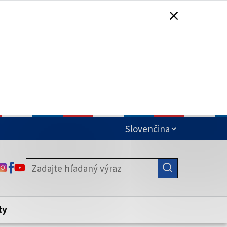
čená
ODKAZ SA OTVORÍ NA NOVEJ KARTE
ODKAZ SA OTVORÍ NA NOVEJ KARTE
ODKAZ SA OTVORÍ NA NOVEJ KARTE
stite, že zdieľate informácie iba cez
nku. Zabezpečená stránka vždy začína
ény webového sídla.
ty