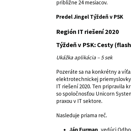
približne 24 mesiacov.
Predel Jingel Týždeň v PSK
Región IT riešení 2020
Týždeň v PSK: Cesty (flas
Ukážka aplikácia – 5 sek
Pozeráte sa na konkrétny a víť
elektrotechnickej priemyslovky 
IT riešení 2020. Ten pripravila 
so spoločnosťou Unicorn Systems
praxou v IT sektore.
Nasleduje priama reč.
Ján Furman
, vedúci Odbo