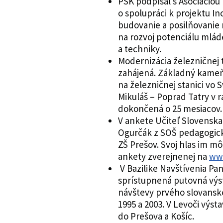
PSK podpísal s Asociácio
o spolupráci k projektu In
budovanie a posilňovanie 
na rozvoj potenciálu mlád
a techniky.
Modernizácia železničnej 
zahájená. Základný kameň
na železničnej stanici vo S
Mikuláš – Poprad Tatry v r
dokončená o 25 mesiacov.
V ankete Učiteľ Slovenska 
Ogurčák z SOŠ pedagogick
ZŠ Prešov. Svoj hlas im m
ankety zverejnenej na
ww
V Bazilike Navštívenia Pa
sprístupnená putovná výst
návštevy prvého slovansk
1995 a 2003. V Levoči výst
do Prešova a Košíc.