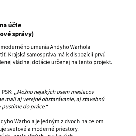
na účte
hové správy)
a moderného umenia Andyho Warhola
iť. Krajská samospráva má k dispozícií prvú
lenej vládnej dotácie určenej na tento projekt.
 PSK: „
Možno nejakých osem mesiacov
e mali aj verejné obstarávanie, aj stavebnú
 pustíme do práce.“
yho Warhola je jedným z dvoch na celom
je svetové a moderné priestory.