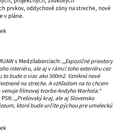
elných, projekčných, zvukových
ých prvkov, oddychové zóny na streche, nové
je v pláne.
sek
MMUAW v Medzilaborciach: „
Expozičné priestory
oho interiéru, ale aj v rámci toho exteriéru cez
ru to bude o viac ako 500m2. Vzniknú nové
estnené na streche. A vzhľadom na to chcem
sa venuje filmovej tvorbe Andyho Warhola.“
 PSK: „
Prešovský kraj, ale aj Slovensko
zeum, ktoré bude určite pýchou pre umeleckú
sek