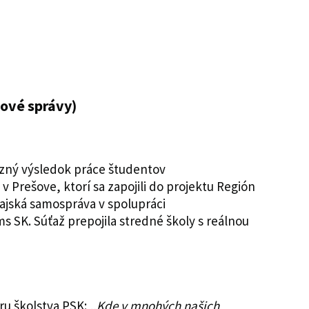
hové správy)
azný výsledok práce študentov
v Prešove, ktorí sa zapojili do projektu Región
krajská samospráva v spolupráci
 SK. Súťaž prepojila stredné školy s reálnou
ru školstva PSK: „
Kde v mnohých našich