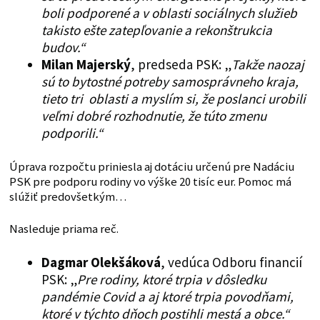
boli podporené a v oblasti sociálnych služieb
takisto ešte zatepľovanie a rekonštrukcia
budov.“
Milan Majerský
, predseda PSK: „
Takže naozaj
sú to bytostné potreby samosprávneho kraja,
tieto tri oblasti a myslím si, že poslanci urobili
veľmi dobré rozhodnutie, že túto zmenu
podporili.“
Úprava rozpočtu priniesla aj dotáciu určenú pre Nadáciu
PSK pre podporu rodiny vo výške 20 tisíc eur. Pomoc má
slúžiť predovšetkým…
Nasleduje priama reč.
Dagmar Olekšáková
, vedúca Odboru financií
PSK: „
Pre rodiny, ktoré trpia v dôsledku
pandémie Covid a aj ktoré trpia povodňami,
ktoré v týchto dňoch postihli mestá a obce.“