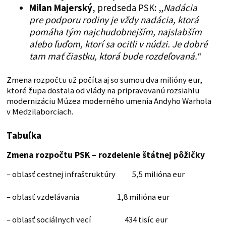
Milan Majerský
, predseda PSK: „
Nadácia
pre podporu rodiny je vždy nadácia, ktorá
pomáha tým najchudobnejším, najslabším
alebo ľuďom, ktorí sa ocitli v núdzi. Je dobré
tam mať čiastku, ktorá bude rozdeľovaná.“
Zmena rozpočtu už počíta aj so sumou dva milióny eur,
ktoré župa dostala od vlády na pripravovanú rozsiahlu
modernizáciu Múzea moderného umenia Andyho Warhola
v Medzilaborciach.
Tabuľka
Zmena rozpočtu PSK – rozdelenie štátnej pôžičky
– oblasť cestnej infraštruktúry 5,5 milióna eur
– oblasť vzdelávania 1,8 milióna eur
– oblasť sociálnych vecí 434 tisíc eur