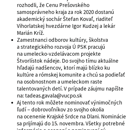
rozhodli, že Cenu Prešovského
samosprávneho kraja za rok 2020 dostanú
akademický sochár Štefan Kovaľ, riaditeľ
Vihorlatskej hvezdárne Igor Kudzej a lekár
Marián Kríž.
Zamestnanci odborov kultúry, školstva
a strategického rozvoja Ú PSK pracujú
na umelecko-vzdelávacom projekte
Štvorlístok nádeje. Do svojho tímu aktuálne
hľadajú nadšencov, ktorí majú blízko ku
kultúre a rómskej komunite a chcú sa podieľať
na osobnostnom a umeleckom raste
talentovaných detí. V prípade záujmu napíšte
na: tadeas.gavala@vucpo.sk
Aj tento rok môžete nominovať výnimočných
ľudí – dobrovoľníkov zo svojho okolia
na ocenenie Krajské Srdce na Dlani. Nominácie
sa prijímajú do 15. novembra. Všetky potrebné