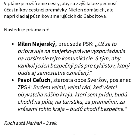
V pláne je rozšírenie cesty, aby sa zvýšila bezpečnosť
účastníkov cestnej premávky. Nielen domácich, ale
napríklad aj pútnikov smerujúcich do Gaboltova.
Nasleduje priama reč.
Milan Majerský
, predseda PSK: „
Už sa to
pripravuje na majetko-právne vysporiadania
na rozšírenie tejto komunikácie. S tým, aby
vznikol jeden bezpečný pás pre cyklistov, ktorý
bude aj samostatne označený.“
Pavol Ceľuch
, starosta obce Sveržov, poslanec
ZPSK:
Budem veľmi, veľmi rád, keď všetci
obyvatelia nášho kraja, ktorí sem prídu, budú
chodiť na púte, na turistiku, za prameňmi, za
krásami tohto kraja – budú chodiť bezpečne.“
Ruch autá Marhaň – 3 sek.