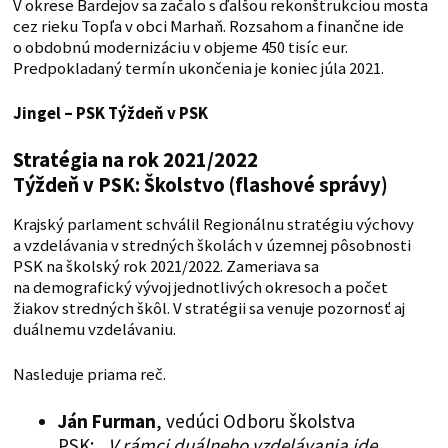
V okrese Bardejov sa začalo s ďalšou rekonštrukciou mosta
cez rieku Topľa v obci Marhaň. Rozsahom a finančne ide
o obdobnú modernizáciu v objeme 450 tisíc eur.
Predpokladaný termín ukončenia je koniec júla 2021.
Jingel – PSK
Týždeň v PSK
Stratégia na rok 2021/2022
Týždeň v PSK: Školstvo (flashové správy)
Krajský parlament schválil Regionálnu stratégiu výchovy
a vzdelávania v stredných školách v územnej pôsobnosti
PSK na školský rok 2021/2022. Zameriava sa
na demografický vývoj jednotlivých okresoch a počet
žiakov stredných škôl. V stratégii sa venuje pozornosť aj
duálnemu vzdelávaniu.
Nasleduje priama reč.
Ján Furman
, vedúci Odboru školstva
PSK: „
V rámci duálneho vzdelávania ide