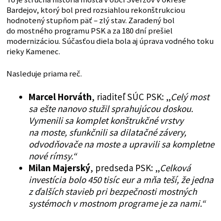
Bardejov, ktorý bol pred rozsiahlou rekonštrukciou
hodnotený stupňom päť – zlý stav. Zaradený bol
do mostného programu PSK a za 180 dní prešiel
modernizáciou. Súčasťou diela bola aj úprava vodného toku
rieky Kamenec.
Nasleduje priama reč.
Marcel Horváth
, riaditeľ SÚC PSK: „
Celý most
sa ešte nanovo stužil sprahujúcou doskou.
Vymenili sa komplet konštrukčné vrstvy
na moste, sfunkčnili sa dilatačné závery,
odvodňovače na moste a upravili sa kompletne
nové rímsy.“
Milan Majerský
, predseda PSK: „
Celková
investícia bolo 450 tisíc eur a mňa teší, že jedna
z ďalších stavieb pri bezpečnosti mostných
systémoch v mostnom programe je za nami.“