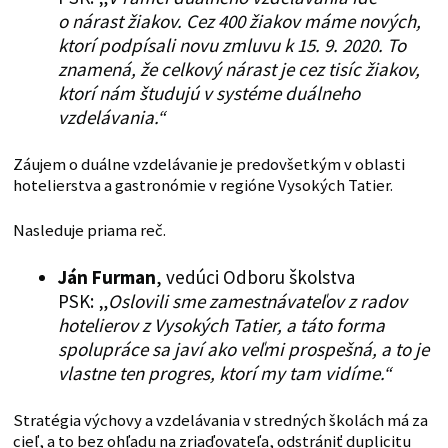
o nárast žiakov. Cez 400 žiakov máme nových,
ktorí podpísali novu zmluvu k 15. 9. 2020. To
znamená, že celkový nárast je cez tisíc žiakov,
ktorí nám študujú v systéme duálneho
vzdelávania.“
Záujem o duálne vzdelávanie je predovšetkým v oblasti
hotelierstva a gastronómie v regióne Vysokých Tatier.
Nasleduje priama reč.
Ján Furman
, vedúci Odboru školstva
PSK: „
Oslovili sme zamestnávateľov z radov
hotelierov z Vysokých Tatier, a táto forma
spolupráce sa javí ako veľmi prospešná, a to je
vlastne ten progres, ktorí my tam vidíme.“
Stratégia výchovy a vzdelávania v stredných školách má za
cieľ, a to bez ohľadu na zriaďovateľa, odstrániť duplicitu