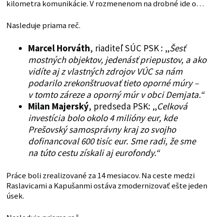
kilometra komunikácie. V rozmenenom na drobné ide o…
Nasleduje priama reč.
Marcel Horváth
, riaditeľ SÚC PSK : „
Šesť
mostných objektov, jedenásť priepustov, a ako
vidíte aj z vlastných zdrojov VÚC sa nám
podarilo zrekonštruovať tieto oporné múry –
v tomto záreze a oporný múr v obci Demjata.“
Milan Majerský
, predseda PSK: „
Celková
investícia bolo okolo 4 milióny eur, kde
Prešovský samosprávny kraj zo svojho
dofinancoval 600 tisíc eur. Sme radi, že sme
na túto cestu získali aj eurofondy.“
Práce boli zrealizované za 14 mesiacov. Na ceste medzi
Raslavicami a Kapušanmi ostáva zmodernizovať ešte jeden
úsek.