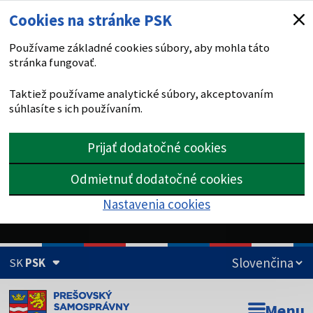
Cookies na stránke PSK
Používame základné cookies súbory, aby mohla táto
stránka fungovať.
Taktiež používame analytické súbory, akceptovaním
súhlasíte s ich používaním.
Prijať dodatočné cookies
Odmietnuť dodatočné cookies
Nastavenia cookies
SK
PSK
Doména psk.sk je oficiálna
Menu