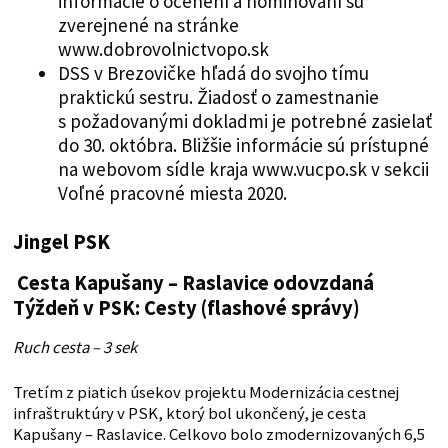
informácie o ocenení a nominovaní sú
zverejnené na stránke
www.dobrovolnictvopo.sk
DSS v Brezovičke hľadá do svojho tímu
praktickú sestru. Žiadosť o zamestnanie
s požadovanými dokladmi je potrebné zasielať
do 30. októbra. Bližšie informácie sú prístupné
na webovom sídle kraja www.vucpo.sk v sekcii
Voľné pracovné miesta 2020.
Jingel PSK
Cesta Kapušany – Raslavice odovzdaná
Týždeň v PSK: Cesty (flashové správy)
Ruch cesta – 3 sek
Tretím z piatich úsekov projektu Modernizácia cestnej
infraštruktúry v PSK, ktorý bol ukončený, je cesta
Kapušany – Raslavice. Celkovo bolo zmodernizovaných 6,5