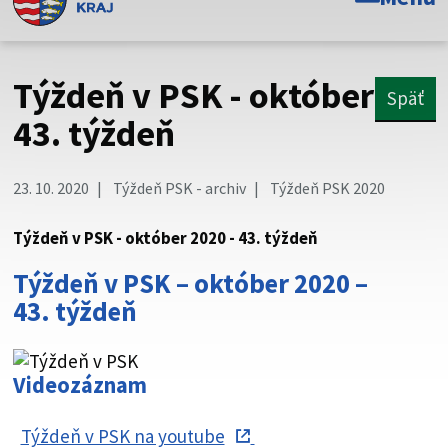
Toto je oficiálna webová stránka Prešovského
samosprávneho kraja. Oficiálne stránky využívajú doménu
psk.sk.
Týždeň v PSK - október
Späť
Táto stránka je zabezpečená
43. týždeň
Buďte pozorní a vždy sa uistite, že zdieľate informácie iba
cez zabezpečenú webovú stránku. Zabezpečená stránka
23. 10. 2020
Týždeň PSK - archiv
Týždeň PSK 2020
vždy začína https:// pred názvom domény webového sídla.
Týždeň v PSK - október 2020 - 43. týždeň
Týždeň v PSK – október 2020 –
43. týždeň
Videozáznam
Týždeň v PSK na youtube