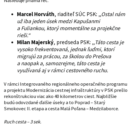
Nasleduje priama reč.
Marcel Horváth
, riaditeľ SÚC PSK: „
Ostal nám
už iba jeden úsek medzi Kapušanmi
a Fuliankou, ktorý momentálne sa projekčne
rieši.“
Milan Majerský
, predseda PSK: „
Táto cesta je
vysoko frekventovaná, jednak ľuďmi, ktorí
migrujú za prácou, za školou do Prešova
a naopak a, samozrejme, táto cesta je
využívaná aj v rámci cestovného ruchu.
V rámci Integrovaného regionálneho operačného programu
a projektu Modernizácia cestnej infraštruktúry v PSK prešlo
rekonštrukciou viac ako 40 kilometrov ciest. Najbližšie
budú odovzdané ďalšie úseky a to Poprad – Starý
Smokovec II. etapa a cesta Malá Poľana – Medzilaborce.
Ruch cesta – 3 sek.