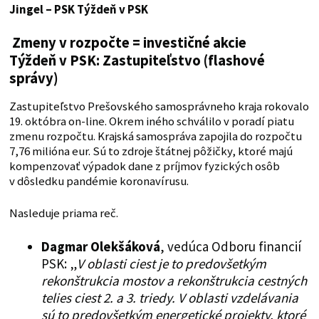
Jingel – PSK
Týždeň v PSK
Zmeny v rozpočte = investičné akcie
Týždeň v PSK: Zastupiteľstvo (flashové
správy)
Zastupiteľstvo Prešovského samosprávneho kraja rokovalo
19. októbra on-line. Okrem iného schválilo v poradí piatu
zmenu rozpočtu. Krajská samospráva zapojila do rozpočtu
7,76 milióna eur. Sú to zdroje štátnej pôžičky, ktoré majú
kompenzovať výpadok dane z príjmov fyzických osôb
v dôsledku pandémie koronavírusu.
Nasleduje priama reč.
Dagmar Olekšáková
, vedúca Odboru financií
PSK: „
V oblasti ciest je to predovšetkým
rekonštrukcia mostov a rekonštrukcia cestných
telies ciest 2. a 3. triedy. V oblasti vzdelávania
sú to predovšetkým energetické projekty, ktoré