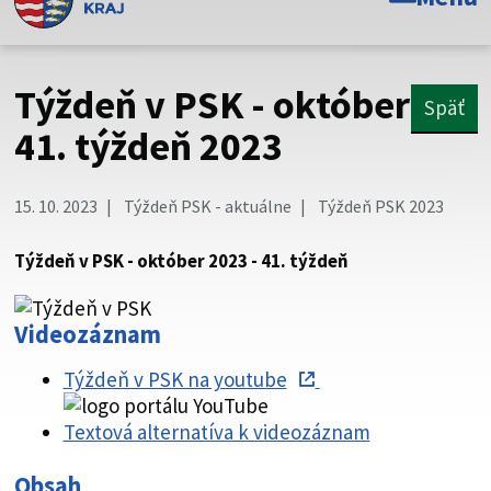
Toto je oficiálna webová stránka Prešovského
samosprávneho kraja. Oficiálne stránky využívajú doménu
psk.sk.
Týždeň v PSK - október
Späť
Táto stránka je zabezpečená
41. týždeň 2023
Buďte pozorní a vždy sa uistite, že zdieľate informácie iba
cez zabezpečenú webovú stránku. Zabezpečená stránka
15. 10. 2023
Týždeň PSK - aktuálne
Týždeň PSK 2023
vždy začína https:// pred názvom domény webového sídla.
Týždeň v PSK - október 2023 - 41. týždeň
Videozáznam
Týždeň v PSK na youtube
Textová alternatíva k videozáznam
Obsah