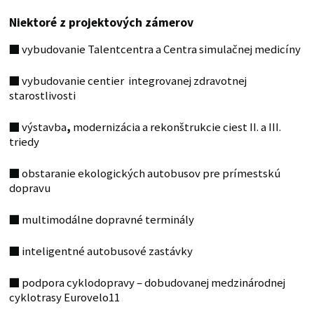
Niektoré z projektových zámerov
■
vybudovanie Talentcentra a Centra simulačnej medicíny
■
vybudovanie centier integrovanej zdravotnej
starostlivosti
■
výstavba
,
modernizácia a rekonštrukcie ciest II. a III.
triedy
■
obstaranie ekologických autobusov pre prímestskú
dopravu
■
multimodálne dopravné terminály
■
inteligentné autobusové zastávky
■
podpora cyklodopravy – dobudovanej medzinárodnej
cyklotrasy Eurovelo11