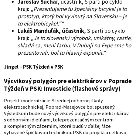
Jaroslav Suchá
r, účastník, S parti po cyklo
kraji: „
Prezentujeme tu špeciálny bicykel je to
prototyp, ktorý bol vyvinutý na Slovensku – je
to elektrobicykel.““
Lukáš Manduľák, účastník
, S parti po cyklo
kraji: „
Je to slovenský výrobok, unikátny, rastie,
skladá sa, mení farbu. V Dubaji na Expe sme ho
prezentovali, bol to hlavný exponát.“
Jingel – PSK
Týždeň v PSK
Výcvikový polygón pre elektrikárov v Poprade
Týždeň v PSK: Investície (flashové správy)
Projekt modernizácie Strednej odbornej školy
elektrotechnickej, Poprad-Matejovce bol spustený.
Výsledkom bude nový výcvikový polygón pre elektrikárov
s odbornými dielňami, teleprezentačným centrom
a kompletným zázemím, ktoré budú v ďalšej fáze
vybavené špičkovou technikou. PSK do projektu celkovo