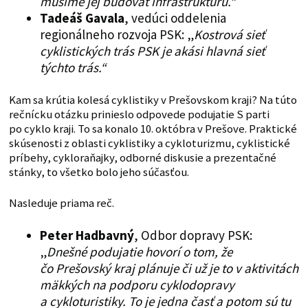
musíme jej budovať infraštruktúru.“
Tadeáš Gavala
, vedúci oddelenia
regionálneho rozvoja PSK: „
Kostrová sieť
cyklistických trás PSK je akási hlavná sieť
týchto trás.“
Kam sa krútia kolesá cyklistiky v Prešovskom kraji? Na túto
rečnícku otázku prinieslo odpovede podujatie S parti
po cyklo kraji. To sa konalo 10. októbra v Prešove. Praktické
skúsenosti z oblasti cyklistiky a cykloturizmu, cyklistické
príbehy, cykloraňajky, odborné diskusie a prezentačné
stánky, to všetko bolo jeho súčasťou.
Nasleduje priama reč.
Peter Hadbavný
, Odbor dopravy PSK:
„
Dnešné podujatie hovorí o tom, že
čo Prešovský kraj plánuje či už je to v aktivitách
mäkkých na podporu cyklodopravy
a cykloturistiky. To je jedna časť a potom sú tu