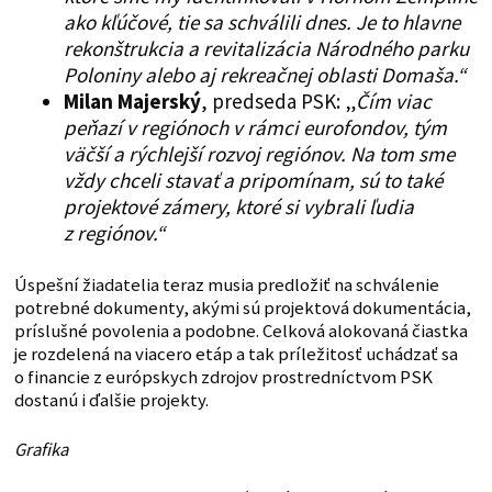
ako kľúčové, tie sa schválili dnes. Je to hlavne
rekonštrukcia a revitalizácia Národného parku
Poloniny alebo aj rekreačnej oblasti Domaša.“
Milan Majerský
, predseda PSK: „
Čím viac
peňazí v regiónoch v rámci eurofondov, tým
väčší a rýchlejší rozvoj regiónov. Na tom sme
vždy chceli stavať a pripomínam, sú to také
projektové zámery, ktoré si vybrali ľudia
z regiónov.“
Úspešní žiadatelia teraz musia predložiť na schválenie
potrebné dokumenty, akými sú projektová dokumentácia,
príslušné povolenia a podobne. Celková alokovaná čiastka
je rozdelená na viacero etáp a tak príležitosť uchádzať sa
o financie z európskych zdrojov prostredníctvom PSK
dostanú i ďalšie projekty.
Grafika