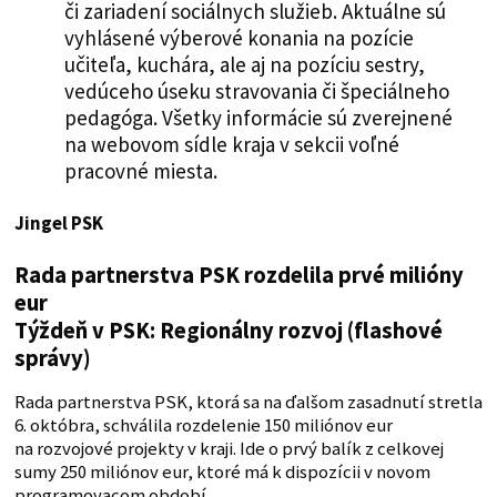
či zariadení sociálnych služieb. Aktuálne sú
vyhlásené výberové konania na pozície
učiteľa, kuchára, ale aj na pozíciu sestry,
vedúceho úseku stravovania či špeciálneho
pedagóga. Všetky informácie sú zverejnené
na webovom sídle kraja v sekcii voľné
pracovné miesta.
Jingel PSK
Rada partnerstva PSK rozdelila prvé milióny
eur
Týždeň v PSK: Regionálny rozvoj (flashové
správy)
Rada partnerstva PSK, ktorá sa na ďalšom zasadnutí stretla
6. októbra, schválila rozdelenie 150 miliónov eur
na rozvojové projekty v kraji. Ide o prvý balík z celkovej
sumy 250 miliónov eur, ktoré má k dispozícii v novom
programovacom období.