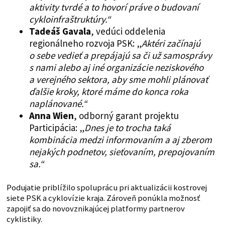
aktivity tvrdé a to hovorí práve o budovaní
cykloinfraštruktúry.“
Tadeáš Gavala
, vedúci oddelenia
regionálneho rozvoja PSK: „
Aktéri začínajú
o sebe vedieť a prepájajú sa či už samosprávy
s nami alebo aj iné organizácie neziskového
a verejného sektora, aby sme mohli plánovať
ďalšie kroky, ktoré máme do konca roka
naplánované.“
Anna Wien
, odborný garant projektu
Participácia: „
Dnes je to trocha taká
kombinácia medzi informovaním a aj zberom
nejakých podnetov, sieťovaním, prepojovaním
sa.“
Podujatie priblížilo spoluprácu pri aktualizácii kostrovej
siete PSK a cyklovízie kraja. Zároveň ponúkla možnosť
zapojiť sa do novovznikajúcej platformy partnerov
cyklistiky.