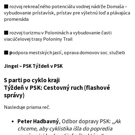
■
rozvoj rekreačného potenciálu vodnej nádrže Domaša –
vybudovanie prístavísk, prístav pre výletnú loď a plávajúca
promenáda
■
rozvoj turizmu v Poloninách a vybudovanie časti
viacúčelovej trasy Poloniny Trail
■ p
odpora mestských jaslí, oprava domovov soc. služieb
Jingel – PSK
Týždeň v PSK
S parti po cyklo kraji
Týždeň v PSK: Cestovný ruch (flashové
správy)
Nasleduje priama reč.
Peter Hadbavný
, Odbor dopravy PSK: „
Ak
chceme, aby cyklistika išla do popredia