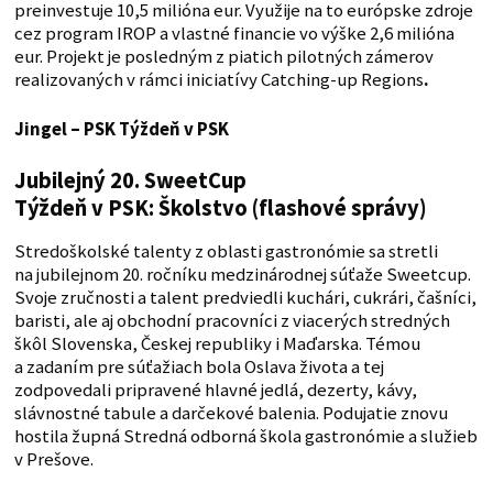
preinvestuje 10,5 milióna eur. Využije na to európske zdroje
cez program IROP a vlastné financie vo výške 2,6 milióna
eur. Projekt je posledným z piatich pilotných zámerov
realizovaných v rámci iniciatívy Catching-up Regions
.
Jingel – PSK
Týždeň v PSK
Jubilejný 20. SweetCup
Týždeň v PSK: Školstvo (flashové správy)
Stredoškolské talenty z oblasti gastronómie sa stretli
na jubilejnom 20. ročníku medzinárodnej súťaže Sweetcup.
Svoje zručnosti a talent predviedli kuchári, cukrári, čašníci,
baristi, ale aj obchodní pracovníci z viacerých stredných
škôl Slovenska, Českej republiky i Maďarska. Témou
a zadaním pre súťažiach bola Oslava života a tej
zodpovedali pripravené hlavné jedlá, dezerty, kávy,
slávnostné tabule a darčekové balenia. Podujatie znovu
hostila župná Stredná odborná škola gastronómie a služieb
v Prešove.