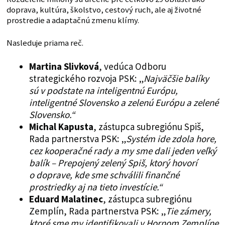
doprava, kultúra, školstvo, cestový ruch, ale aj životné
prostredie a adaptačnú zmenu klímy.
Nasleduje priama reč.
Martina Slivková
, vedúca Odboru
strategického rozvoja PSK: „
Najväčšie balíky
sú v podstate na inteligentnú Európu,
inteligentné Slovensko a zelenú Európu a zelené
Slovensko.“
Michal Kapusta
, zástupca subregiónu Spiš,
Rada partnerstva PSK: „
Systém ide zdola hore,
cez kooperačné rady a my sme dali jeden veľký
balík – Prepojený zelený Spiš, ktorý hovorí
o doprave, kde sme schválili finančné
prostriedky aj na tieto investície.“
Eduard Malatinec
, zástupca subregiónu
Zemplín, Rada partnerstva PSK: „
Tie zámery,
ktoré sme my identifikovali v Hornom Zemplíne