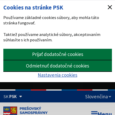
Cookies na stránke PSK
Používame základné cookies súbory, aby mohla táto
stránka fungovať.
Taktiež používame analytické súbory, akceptovaním
súhlasíte s ich používaním.
Prijať dodatočné cookies
Odmietnuť dodatočné cookies
Nastavenia cookies
SK
PSK
Doména psk.sk je oficiálna
Menu