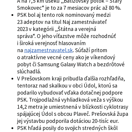
A na 7,5 km úseku „Batizovský potok – Starý
Smokovec“ je to za 7 mesiacov prác až 80 %.
PSK bol aj tento rok nominovaný medzi
23 adeptov na titul Naj zamestnávateľ
2023 v kategórii „Štátna a verejná
správa“. O jeho víťazstve môže rozhodnúť
i široká verejnosť hlasovaním
na
najzamestnavatel.sk
. Súťaží pritom
o atraktívne vecné ceny ako je víkendový
pobyt či Samsung Galaxy Watch a bezdrôtové
slúchadlá.
V Prešovskom kraji pribudla ďalšia rozhľadňa,
tentoraz nad skalkou v obci Údol, ktorú sa
podarilo vybudovať vďaka dotačnej podpore
PSK. Trojpodlažná vyhliadková veža s výškou
14,2 metra je umiestnená v blízkosti cyklotrasy
spájajúcej Údol s obcou Plaveč. Prešovská župa
jej výstavbu podporila dotáciou 20-tisíc eur.
PSK hľadá posily do svojich stredných škôl