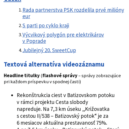
Rada partnerstva PSK rozdelila prvé milióny
eur
S parti po cyklo kraji
Výcvikový polygón pre elektrikárov
v Poprade
Jubilejný 20. SweetCup
Textová alternatíva videozáznamu
Headline titulky
(
flashové správy
– správy zobrazujúce
pri každom príspevku v spodnej časti)
Rekonštrukcia ciest v Batizovskom potoku
v rámci projektu Cesta slobody
napreduje. Na 7,3 km úseku „Križovatka
s cestou II/538 – Batizovský potok“ je za
6 mesiacov aktuálna prestavanosť 75%.