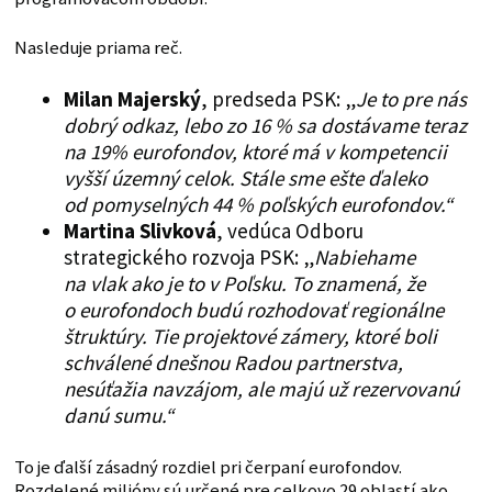
Nasleduje priama reč.
Milan Majerský
, predseda PSK: „
Je to pre nás
dobrý odkaz, lebo zo 16 % sa dostávame teraz
na 19% eurofondov, ktoré má v kompetencii
vyšší územný celok. Stále sme ešte ďaleko
od pomyselných 44 % poľských eurofondov.“
Martina Slivková
, vedúca Odboru
strategického rozvoja PSK: „
Nabiehame
na vlak ako je to v Poľsku. To znamená, že
o eurofondoch budú rozhodovať regionálne
štruktúry. Tie projektové zámery, ktoré boli
schválené dnešnou Radou partnerstva,
nesúťažia navzájom, ale majú už rezervovanú
danú sumu.“
To je ďalší zásadný rozdiel pri čerpaní eurofondov.
Rozdelené milióny sú určené pre celkovo 29 oblastí ako