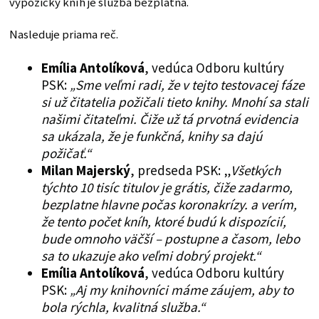
výpožičky kníh je služba bezplatná.
Nasleduje priama reč.
Emília Antolíková
, vedúca Odboru kultúry
PSK:
„Sme veľmi radi, že v tejto testovacej fáze
si už čitatelia požičali tieto knihy. Mnohí sa stali
našimi čitateľmi. Čiže už tá prvotná evidencia
sa ukázala, že je funkčná, knihy sa dajú
požičať.“
Milan Majerský
, predseda PSK: „
Všetkých
týchto 10 tisíc titulov je grátis, čiže zadarmo,
bezplatne hlavne počas koronakrízy. a verím,
že tento počet kníh, ktoré budú k dispozícií,
bude omnoho väčší – postupne a časom, lebo
sa to ukazuje ako veľmi dobrý projekt.“
Emília Antolíková
, vedúca Odboru kultúry
PSK:
„Aj my knihovníci máme záujem, aby to
bola rýchla, kvalitná služba.“