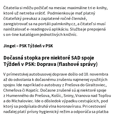
Čitatelia si môžu požičať na mesiac maximálne tri e-knihy,
ktoré už netreba vrátiť. Podmienkou je mať platný
čitateľský preukaz a zaplatené ročné členské,
zaregistrovať sa na portáli palmknihy.cz, a čitateľ si musí
nainštalovať e-readingovú aplikáciu. Služba je prepojená
s on-line katalógom jednotlivých knižníc.
Jingel – PSK
Týždeň v PSK
Dočasná stopka pre niektoré SAD spoje
Týždeň v PSK: Doprava (flashové správy)
V prímestskej autobusovej doprave došlo od 10. novembra
až do odvolania k dočasnému zrušeniu najmenej využitých
spojov. Ide napríklad o autobusy z Prešova do Giraltoviec,
Chmeľova či Kojatíc. Dočasne zrušené sú aj niektoré spoje
z Humenného do Prešova, Košíc, Sniny, Vranova nad Topľou
a do Michaloviec. Ide o dôsledok výpadku cestujúcich, pod
ktorý sa podpísala druhá vlna koronavírusu. Pri cestovaní
naďalej platí prísny hygienický režim a odporúča sa platba