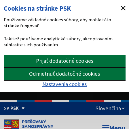
Cookies na stránke PSK
Používame základné cookies súbory, aby mohla táto
stránka fungovať.
Taktiež používame analytické súbory, akceptovaním
súhlasíte s ich používaním.
Prijať dodatočné cookies
Odmietnuť dodatočné cookies
Nastavenia cookies
SK
PSK
Doména psk.sk je oficiálna
Menu