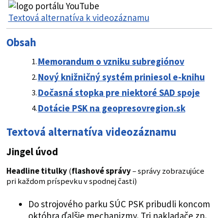
Textová alternatíva k videozáznamu
Obsah
Memorandum o vzniku subregiónov
Nový knižničný systém priniesol e-knihu
Dočasná stopka pre niektoré SAD spoje
Dotácie PSK na geopresovregion.sk
Textová alternatíva videozáznamu
Jingel úvod
Headline titulky
(
flashové správy
– správy zobrazujúce
pri každom príspevku v spodnej časti)
Do strojového parku SÚC PSK pribudli koncom
októbra ďalšie mechanizmy. Tri nakladače zn.