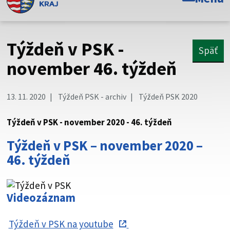
Toto je oficiálna webová stránka Prešovského
samosprávneho kraja. Oficiálne stránky využívajú doménu
psk.sk.
Týždeň v PSK -
Späť
Táto stránka je zabezpečená
november 46. týždeň
Buďte pozorní a vždy sa uistite, že zdieľate informácie iba
cez zabezpečenú webovú stránku. Zabezpečená stránka
13. 11. 2020
Týždeň PSK - archiv
Týždeň PSK 2020
vždy začína https:// pred názvom domény webového sídla.
Týždeň v PSK - november 2020 - 46. týždeň
Týždeň v PSK – november 2020 –
46. týždeň
Videozáznam
Týždeň v PSK na youtube