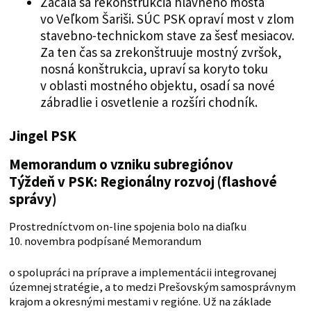
Začala sa rekonštrukcia hlavného mosta
vo Veľkom Šariši. SÚC PSK opraví most v zlom
stavebno-technickom stave za šesť mesiacov.
Za ten čas sa zrekonštruuje mostný zvršok,
nosná konštrukcia, upraví sa koryto toku
v oblasti mostného objektu, osadí sa nové
zábradlie i osvetlenie a rozšíri chodník.
Jingel PSK
Memorandum o vzniku subregiónov
Týždeň v PSK: Regionálny rozvoj (flashové
správy)
Prostredníctvom on-line spojenia bolo na diaľku
10. novembra podpísané Memorandum
o spolupráci na príprave a implementácii integrovanej
územnej stratégie, a to medzi Prešovským samosprávnym
krajom a okresnými mestami v regióne. Už na základe