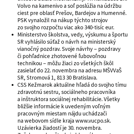
Volvo na kamenivo a soľ poslúžia na údržbu
ciest pre oblasť Prešov, Bardejov a Humenné.
PSK vynaložil na nákup týchto strojov
zo svojho rozpočtu viac ako 340-tisíc eur.
Ministerstvo školstva, vedy, výskumu a športu
SR vyhlásilo súťaž o návrh na ministerský
vianočný pozdrav. Svoje návrhy – pozdravy
či pohľadnice zhotovené ľubovoľnou
technikou – môžu žiaci zo všetkých škôl
zasielať do 22. novembra na adresu MŠVVaŠ
SR, Stromová 1, 813 30 Bratislava.
CSS Kežmarok aktuálne hľadá do svojho tímu
zdravotnú sestru, sociálneho pracovníka
a inštruktora sociálnej rehabilitácie. Všetky
bližšie informácie k uvedeným voľným
pracovným miestam nájdu uchádzači
na webovom sídle kraja www.vucpo.sk.
Uzávierka žiadostí je 30. novembra.