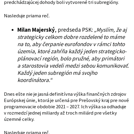
predchádzajúcej dohody boli vytvorené tri subregióny.
Nasleduje priama reč.
Milan Majerský
, predseda PSK:
„Myslím, že aj
strategicky celkom dobre rozdelené to máme
na to, aby čerpanie eurofondov v rámci tohto
územia, ktoré zahŕňa každý jeden strategicko-
plánovací región, bolo pružné, aby primátori
a starostovia vedeli medzi sebou komunikovať.
Každý jeden subregión má svojho
koordinátora.“
Dnes ešte nie je jasná definitívna výška finančných zdrojov
Európskej únie, ktorá je určená pre Prešovský kraj pre nové
programovacie obdobie 2021 – 2027. Ich výška sa odhaduje
v rozmedzí jednej miliardy až troch miliárd pre všetky
územné celky.
Nasleduje priama reč.