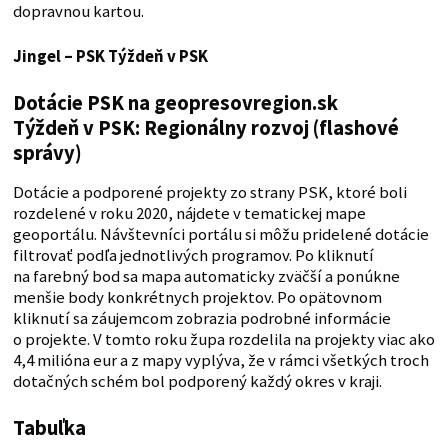
dopravnou kartou.
Jingel – PSK
Týždeň v PSK
Dotácie PSK na geopresovregion.sk
Týždeň v PSK: Regionálny rozvoj (flashové
správy)
Dotácie a podporené projekty zo strany PSK, ktoré boli
rozdelené v roku 2020, nájdete v tematickej mape
geoportálu. Návštevníci portálu si môžu pridelené dotácie
filtrovať podľa jednotlivých programov. Po kliknutí
na farebný bod sa mapa automaticky zväčší a ponúkne
menšie body konkrétnych projektov. Po opätovnom
kliknutí sa záujemcom zobrazia podrobné informácie
o projekte. V tomto roku župa rozdelila na projekty viac ako
4,4 milióna eur a z mapy vyplýva, že v rámci všetkých troch
dotačných schém bol podporený každý okres v kraji.
Tabuľka