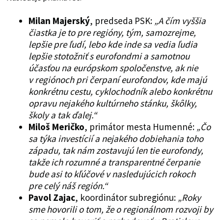
Milan Majerský
, predseda PSK:
„A čím vyššia
čiastka je to pre regióny, tým, samozrejme,
lepšie pre ľudí, lebo kde inde sa vedia ľudia
lepšie stotožniť s eurofondmi a samotnou
účasťou na európskom spoločenstve, ak nie
v regiónoch pri čerpaní eurofondov, kde majú
konkrétnu cestu, cyklochodník alebo konkrétnu
opravu nejakého kultúrneho stánku, škôlky,
školy a tak ďalej.“
Miloš Meričko
, primátor mesta Humenné:
„Čo
sa týka investícií a nejakého dobiehania toho
západu, tak nám zostavujú len tie eurofondy,
takže ich rozumné a transparentné čerpanie
bude asi to kľúčové v nasledujúcich rokoch
pre celý náš región.“
Pavol Zajac
, koordinátor subregiónu:
„Roky
sme hovorili o tom, že o regionálnom rozvoji by