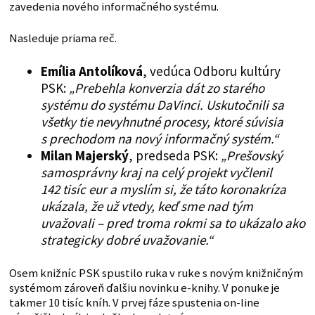
zavedenia nového informačného systému.
Nasleduje priama reč.
Emília Antolíková
, vedúca Odboru kultúry
PSK:
„Prebehla konverzia dát zo starého
systému do systému DaVinci. Uskutočnili sa
všetky tie nevyhnutné procesy, ktoré súvisia
s prechodom na nový informačný systém.“
Milan Majerský
, predseda PSK:
„Prešovský
samosprávny kraj na celý projekt vyčlenil
142 tisíc eur a myslím si, že táto koronakríza
ukázala, že už vtedy, keď sme nad tým
uvažovali – pred troma rokmi sa to ukázalo ako
strategicky dobré uvažovanie.“
Osem knižníc PSK spustilo ruka v ruke s novým knižničným
systémom zároveň ďalšiu novinku e-knihy. V ponuke je
takmer 10 tisíc kníh. V prvej fáze spustenia on-line