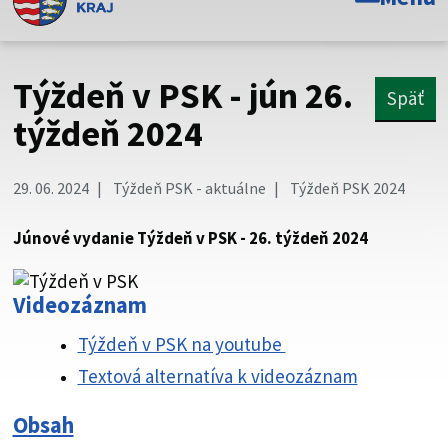
Toto je oficiálna webová stránka Prešovského
samosprávneho kraja. Oficiálne stránky využívajú doménu
psk.sk.
Týždeň v PSK - jún 26.
Späť
Táto stránka je zabezpečená
týždeň 2024
Buďte pozorní a vždy sa uistite, že zdieľate informácie iba
cez zabezpečenú webovú stránku. Zabezpečená stránka
29. 06. 2024
Týždeň PSK - aktuálne
Týždeň PSK 2024
vždy začína https:// pred názvom domény webového sídla.
Júnové vydanie Týždeň v PSK - 26. týždeň 2024
Videozáznam
Týždeň v PSK na youtube
Textová alternatíva k videozáznam
Obsah