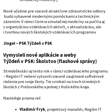
Nové učebne pre viaceré atraktívne zdravotnícke odbory
budú vybavené modernými pomôckami a technickým
zázemím. V rámci Centra simulačnej medicíny sa počíta aj
s organizáciou vzdelávacích aktivít, s aktualizáciou, ale
i tvorbou nových školských vzdelávacích programov.
Jingel – PSK
Týždeň v PSK
Vymysleli nové aplikácie a weby
Týždeň v PSK: Školstvo (flashové správy)
Stredoškoláci aj tento rok v rámci vzdelávacieho programu
– Región IT riešení vytvorili viaceré zaujímavé softvérové
riešenia pre svoje školy. Tie vznikali na troch stredných
školách z Prešovského a jednej z Košického kraja.
Nasleduje priama reč.
Vladimír Fryk
, projektový manažér, Región IT