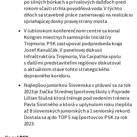
po silných búrkach a prívalových dažďoch pred
rokom sčasti strhla povodňová voda. V týchto
dňoch sa stavebné práce zameriavajú na realizáciu
spriahajúcej dosky pravej strany mosta.
V lublinskom konferenčnom centre sa konal
Kongres miestnych samospráv Iniciatívy
Trojmoria. PSK zastupoval podpredseda kraja
Jozef Kanuščák. V panelovej diskusii
Infraštruktúra Trojmoria, Via Carpathia spolu
s ďalšími predstaviteľmi regiónov diskutoval
o aktuálnom stave tohto strategického
dopravného koridoru.
Najlepšou juniorkou Slovenska v plávaní sa za rok
2023 je žiačka Strednej športovej školy v Poprade
Lillian Slušná ktorá trénuje pod vedením trénera
Pavla Sirotného a ktorá v uplynulom roku zlepšila
až 8 slovenských juniorských a 1 seniorský rekord.
Dostala sa aj do TOP 5 naj športovcov PSK za rok
2023.