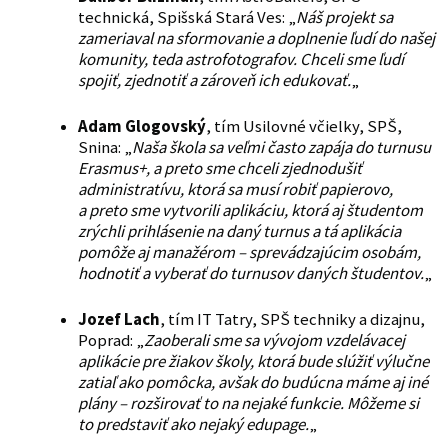
technická, Spišská Stará Ves: „
Náš projekt sa
zameriaval na sformovanie a doplnenie ľudí do našej
komunity, teda astrofotografov. Chceli sme ľudí
spojiť, zjednotiť a zároveň ich edukovať.
„
Adam Glogovský
, tím Usilovné včielky, SPŠ,
Snina: „
Naša škola sa veľmi často zapája do turnusu
Erasmus+, a preto sme chceli zjednodušiť
administratívu, ktorá sa musí robiť papierovo,
a preto sme vytvorili aplikáciu, ktorá aj študentom
zrýchli prihlásenie na daný turnus a tá aplikácia
pomôže aj manažérom – sprevádzajúcim osobám,
hodnotiť a vyberať do turnusov daných študentov.
„
Jozef Lach
, tím IT Tatry, SPŠ techniky a dizajnu,
Poprad: „
Zaoberali sme sa vývojom vzdelávacej
aplikácie pre žiakov školy, ktorá bude slúžiť výlučne
zatiaľ ako pomôcka, avšak do budúcna máme aj iné
plány – rozširovať to na nejaké funkcie. Môžeme si
to predstaviť ako nejaký edupage.
„