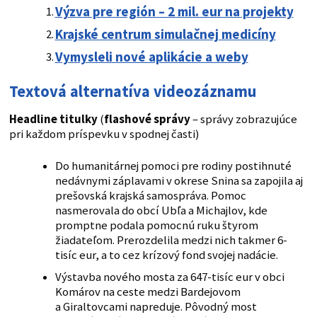
Výzva pre región – 2 mil. eur na projekty
Krajské centrum simulačnej medicíny
Vymysleli nové aplikácie a weby
Textová alternatíva videozáznamu
Headline titulky
(
flashové správy
– správy zobrazujúce
pri každom príspevku v spodnej časti)
Do humanitárnej pomoci pre rodiny postihnuté
nedávnymi záplavami v okrese Snina sa zapojila aj
prešovská krajská samospráva. Pomoc
nasmerovala do obcí Ubľa a Michajlov, kde
promptne podala pomocnú ruku štyrom
žiadateľom. Prerozdelila medzi nich takmer 6-
tisíc eur, a to cez krízový fond svojej nadácie.
Výstavba nového mosta za 647-tisíc eur v obci
Komárov na ceste medzi Bardejovom
a Giraltovcami napreduje. Pôvodný most