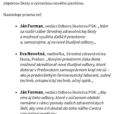
objektov školy a výstavbou nového pavilónu.
Nasleduje priama reč.
Ján Furman
, vedúci Odboru školstva PSK: „
Nám
sa rozšíri záber Strednej zdravotníckej školy
a možnosť využitia ďalších priestorov
a, samozrejme, aj na nové študijné odbory.
„
Eva Novotná
, riaditeľka, Stredná zdravotnícka
škola, Prešov: „
Novými priestormi získa škola
možnosť akreditovať nové študijné odbory, ktoré
doteraz v Prešovskom samosprávnom kraji nie sú –
ako je predovšetkým farmaceutický laborant, zubný
technik, ortopecický technik, očný optik.
„
Ján Furman
, vedúci Odboru školstva PSK: „
Aby
sme aj tieto odbory, ktoré v súčasnom období
nemáme v rámci ponuky našich zdravotníckych
škôl, aby sme ich dostali do toho nášho Centra
simulačnej medicíny.
„