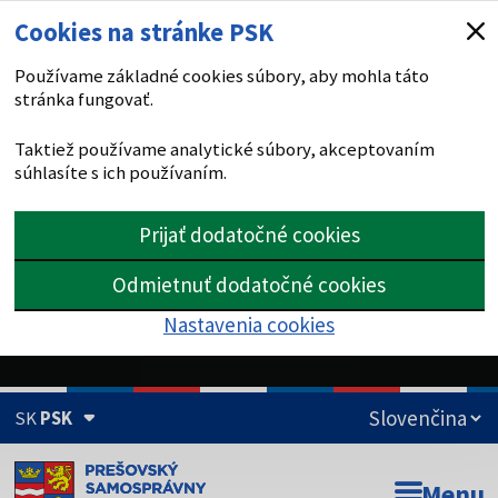
Cookies na stránke PSK
Používame základné cookies súbory, aby mohla táto
stránka fungovať.
Taktiež používame analytické súbory, akceptovaním
súhlasíte s ich používaním.
Prijať dodatočné cookies
Odmietnuť dodatočné cookies
Nastavenia cookies
SK
PSK
Doména psk.sk je oficiálna
Menu