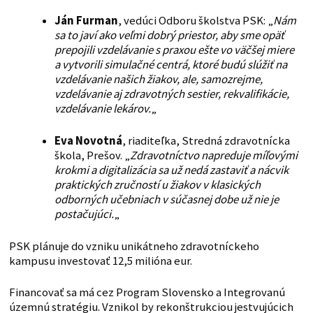
Ján Furman
, vedúci Odboru školstva PSK: „
Nám
sa to javí ako veľmi dobrý priestor, aby sme opäť
prepojili vzdelávanie s praxou ešte vo väčšej miere
a vytvorili simulačné centrá, ktoré budú slúžiť na
vzdelávanie našich žiakov, ale, samozrejme,
vzdelávanie aj zdravotných sestier, rekvalifikácie,
vzdelávanie lekárov.
„
Eva Novotná
, riaditeľka, Stredná zdravotnícka
škola, Prešov. „
Zdravotníctvo napreduje míľovými
krokmi a digitalizácia sa už nedá zastaviť a nácvik
praktických zručností u žiakov v klasických
odborných učebniach v súčasnej dobe už nie je
postačujúci.
„
PSK plánuje do vzniku unikátneho zdravotníckeho
kampusu investovať 12,5 milióna eur.
Financovať sa má cez Program Slovensko a Integrovanú
územnú stratégiu. Vznikol by rekonštrukciou jestvujúcich