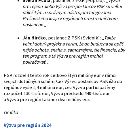
Štefan Pčola
, poslanec Z PSK (Poprad): „
Výzva
pre región alebo Výzva pre poslancov PSK sú veľmi
dôležitým a správnym nástrojom fungovania
Prešovského kraja v regiónoch prostredníctvom
poslancov.
„
Ján Hirčko
, poslanec Z PSK (Svidník): „
Takže
veľmi dobrý projekt a verím, že do budúcna sa opäť
nájde ochota, snaha a, samozrejme, tie financie, aby
ten program a tá Výzva pre región mohol
pokračovať.
„
PSK rozdelil tento rok celkovo štyri milióny eur v rámci
svojich dotačných schém. Cez Výzvu poslancov PSK išlo do
regiónov vyše 1,4 milióna eur, cez Výzvu participatívny
rozpočet 130-tisíc eur, Výzvu predsedu 440-tisíc eur
a Výzvu pre región takmer dva milióny eur.
Grafika
Výzva pre región 2024