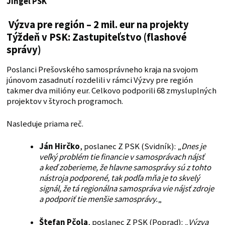
Jingel PSK
Výzva pre región – 2 mil. eur na projekty
Týždeň v PSK: Zastupiteľstvo (flashové
správy)
Poslanci Prešovského samosprávneho kraja na svojom
júnovom zasadnutí rozdelili v rámci Výzvy pre región
takmer dva milióny eur. Celkovo podporili 68 zmysluplných
projektov v štyroch programoch.
Nasleduje priama reč.
Ján Hirčko
, poslanec Z PSK (Svidník): „
Dnes je
veľký problém tie financie v samosprávach nájsť
a keď zoberieme, že hlavne samosprávy sú z tohto
nástroja podporené, tak podľa mňa je to skvelý
signál, že tá regionálna samospráva vie nájsť zdroje
a podporiť tie menšie samosprávy.
„
Štefan Pčola
, poslanec Z PSK (Poprad): „
Výzva