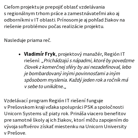
Cieľom projektu je prepojiť oblasť vzdelávania
s regionálnym trhom práce a zamestnávateľmi ako aj
odborníkmi v IT oblasti. Prínosom je aj pohľad žiakov na
riešenie problémov počas realizácie projektu.
Nasleduje priama reč.
Vladimír Fryk
, projektový manažér, Región IT
riešení: „
Prichádzajú s nápadmi, ktoré by povedzme
človek z komerčnej sféry by asi nezadefinoval, lebo
je bombardovaný inými povinnosťami a iným
spôsobom myslenia. Každý jeden rok a ročník má
v sebe to unikátne.
„
Vzdelávací program Región IT riešení funguje
v Prešovskom kraji vďaka spolupráci PSK a spoločnosti
Unicorn Systems už piaty rok. Prináša viacero benefitov
pre samotné školy aj ich žiakov, ktorí môžu zapojením do
vývoja softvérov získať miestenku na Unicorn University
v Prešove.