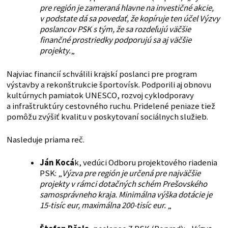
pre región je zameraná hlavne na investičné akcie,
v podstate dá sa povedať, že kopíruje ten účel Výzvy
poslancov PSK s tým, že sa rozdeľujú väčšie
finančné prostriedky podporujú sa aj väčšie
projekty.
„
Najviac financií schválili krajskí poslanci pre program
výstavby a rekonštrukcie športovísk. Podporili aj obnovu
kultúrnych pamiatok UNESCO, rozvoj cyklodporavy
a infraštruktúry cestovného ruchu. Pridelené peniaze tiež
pomôžu zvýšiť kvalitu v poskytovaní sociálnych služieb.
Nasleduje priama reč.
Ján Kocá
k, vedúci Odboru projektového riadenia
PSK: „
Výzva pre región je určená pre najväčšie
projekty v rámci dotačných schém Prešovského
samosprávneho kraja. Minimálna výška dotácie je
15-tisíc eur, maximálna 200-tisíc eur.
„