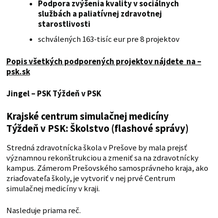
Podpora zvýšenia kvality v sociálnych
službách a paliatívnej zdravotnej
starostlivosti
schválených 163-tisíc eur pre 8 projektov
Popis všetkých podporených projektov nájdete na –
psk.sk
Jingel – PSK
Týždeň v PSK
Krajské centrum simulačnej medicíny
Týždeň v PSK: Školstvo (flashové správy)
Stredná zdravotnícka škola v Prešove by mala prejsť
významnou rekonštrukciou a zmeniť sa na zdravotnícky
kampus. Zámerom Prešovského samosprávneho kraja, ako
zriaďovateľa školy, je vytvoriť v nej prvé Centrum
simulačnej medicíny v kraji.
Nasleduje priama reč.