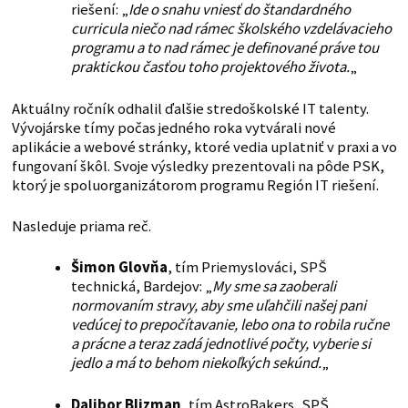
riešení: „
Ide o snahu vniesť do štandardného
curricula niečo nad rámec školského vzdelávacieho
programu a to nad rámec je definované práve tou
praktickou časťou toho projektového života.
„
Aktuálny ročník odhalil ďalšie stredoškolské IT talenty.
Vývojárske tímy počas jedného roka vytvárali nové
aplikácie a webové stránky, ktoré vedia uplatniť v praxi a vo
fungovaní škôl. Svoje výsledky prezentovali na pôde PSK,
ktorý je spoluorganizátorom programu Región IT riešení.
Nasleduje priama reč.
Šimon Glovňa
, tím Priemyslováci, SPŠ
technická, Bardejov: „
My sme sa zaoberali
normovaním stravy, aby sme uľahčili našej pani
vedúcej to prepočítavanie, lebo ona to robila ručne
a prácne a teraz zadá jednotlivé počty, vyberie si
jedlo a má to behom niekoľkých sekúnd.
„
Dalibor Blizman
, tím AstroBakers, SPŠ