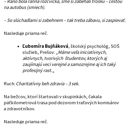
– Ráno bola ranná rozcvička, sme si zabehali trošku – cestou
na autobus (smiech).
– So slúchadlami si zabehnem – tak treba zábavu, si zaspievať.
Nasleduje priama reč.
Ľubomíra Bujňáková
, školský psychológ, SOŠ
služieb, Prešov: „
Máme veľa iniciatívnych,
aktívnych, tvorivých študentov, ktorých aj
zaujímajú veci verejné a samozrejme aj ich taký
profesijný rast.
„
Ruch:
Charitatívny beh zdravia – 3 sek.
Na bežcov, ktorí štartovali v skupinkách, čakala
päťkilometrová trasa pod dozorom traťových komisárov
a zdravotníkov.
Nasleduje priama reč.