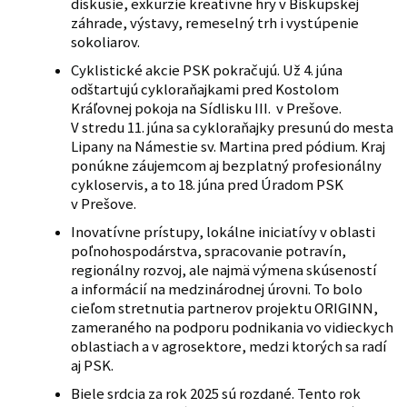
diskusie, exkurzie kreatívne hry v Biskupskej
záhrade, výstavy, remeselný trh i vystúpenie
sokoliarov.
Cyklistické akcie PSK pokračujú. Už 4. júna
odštartujú cykloraňajkami pred Kostolom
Kráľovnej pokoja na Sídlisku III. v Prešove.
V stredu 11. júna sa cykloraňajky presunú do mesta
Lipany na Námestie sv. Martina pred pódium. Kraj
ponúkne záujemcom aj bezplatný profesionálny
cykloservis, a to 18. júna pred Úradom PSK
v Prešove.
Inovatívne prístupy, lokálne iniciatívy v oblasti
poľnohospodárstva, spracovanie potravín,
regionálny rozvoj, ale najmä výmena skúseností
a informácií na medzinárodnej úrovni. To bolo
cieľom stretnutia partnerov projektu ORIGINN,
zameraného na podporu podnikania vo vidieckych
oblastiach a v agrosektore, medzi ktorých sa radí
aj PSK.
Biele srdcia za rok 2025 sú rozdané. Tento rok