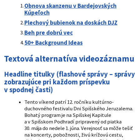
Obnova skanzenu v Bardejovských
Kúpeľoch
Plechový bubienok na doskách DJZ
Beh pre dobrú vec
50+ Background Ideas
Textová alternatíva videozáznamu
Headline titulky
(
flashové správy
– správy
zobrazujúce pri každom príspevku
v spodnej časti)
Tento víkend patrí 12. ročníku kultúrno-
duchovného festivalu Dni Spišského Jeruzalema.
Bohatý program je na Spišskej Kapitule
a v Spišskom Podhradí pripravený od piatka
30. mája do nedele 1. júna. Verejnosť sa môže tešiť
na koncerty, pobožnosti, živú krížovú cestu,