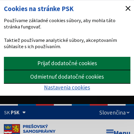
Cookies na stránke PSK
Používame základné cookies súbory, aby mohla táto
stránka fungovať.
Taktiež používame analytické súbory, akceptovaním
súhlasíte s ich používaním.
Prijať dodatočné cookies
Odmietnuť dodatočné cookies
Nastavenia cookies
SK
PSK
Doména psk.sk je oficiálna
Menu