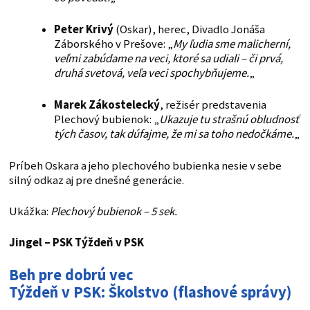
Peter Krivý
(Oskar), herec, Divadlo Jonáša
Záborského v Prešove: „
My ľudia sme malicherní,
veľmi zabúdame na veci, ktoré sa udiali – či prvá,
druhá svetová, veľa veci spochybňujeme.
„
Marek Zákostelecký
, režisér predstavenia
Plechový bubienok: „
Ukazuje tu strašnú obludnosť
tých časov, tak dúfajme, že mi sa toho nedočkáme.
„
Príbeh Oskara a jeho plechového bubienka nesie v sebe
silný odkaz aj pre dnešné generácie.
Ukážka:
Plechový bubienok – 5 sek.
Jingel – PSK
Týždeň v PSK
Beh pre dobrú vec
Týždeň v PSK: Školstvo (flashové správy)