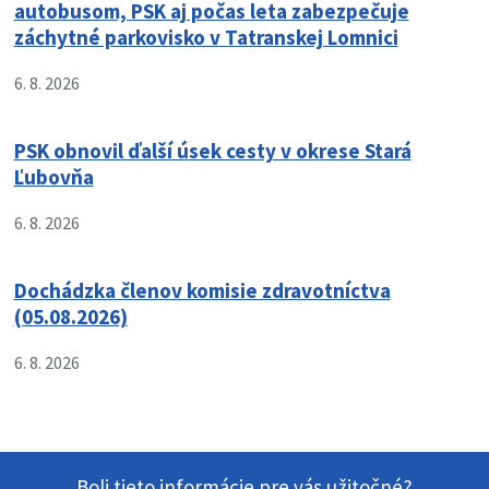
autobusom, PSK aj počas leta zabezpečuje
záchytné parkovisko v Tatranskej Lomnici
6. 8. 2026
PSK obnovil ďalší úsek cesty v okrese Stará
Ľubovňa
6. 8. 2026
Dochádzka členov komisie zdravotníctva
(05.08.2026)
6. 8. 2026
Boli tieto informácie pre vás užitočné?