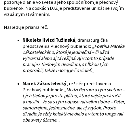
pozoruje dianie vo svete a jeho spoločníkom je plechový
bubienok. Na doskách DJZ je predstavenie unikátne svojím
vizuálnym stvárnením.
Nasleduje priama reč.
Nikoleta Hvizd Tužinská
, dramaturgička
predstavenia Plechový bubienok: „
Poetika Mareka
Zákosteleckého, ktorá je jedinečná – či už tá
výtvarná alebo aj tá režijná. Aj v tomto prípade
pracuje s tieňovým divadlom, s hĺbkou tých
propozícií, takže naozaj je čo vidieť.
„
Marek Zákostelecký
, režisér predstavenia
Plechový bubienok: „
Medzi Petrom a tým svetom –
tých tieňov je proste plátno, ktoré nejde prekročiť
a myslím, že sa s tým popasoval veľmi dobre – Peter,
samozrejme, jednoznačne, ale aj zvyšok. Proste
divadlo je vždy kolektívne dielo a v tomto fungovali
oba svety úžasne.
„