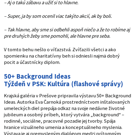
– Aj o takú zábavu a užiť si to hlavne.
– Super, ja by som ocenil viac takýto akcií, ak by boli.
– Tak hlavne, aby sme si odbehli aspoň niečo a že to robíme aj
pre druhých žeby sme pomohli, ale hlavne pre seba.
V tomto behu nešlo o víťazstvá. Zvíťazili všetci a ako
spomienku na charitatívny beh si odniesli najmä dobrý
pocit a účastnícky diplom.
50+ Background Ideas
Týždeň v PSK: Kultúra (flashové správy)
Krajská galéria v Prešove pripravila výstavu 50+ Background
Ideas. Autorka Eva Čarnoká prostredníctvom inštalovaných
umeleckých diel prepája odkaz na svoje nedávne životné
jubileum a osobný príbeh, ktorý vytvára „background“ –
rodinné, sociálne, pracovné pozadie jej tvorby. Spája
hranice vizuálneho umenia a konceptuálneho myslenia.
Výstava je aj premysleným dialógom medzi prítomným