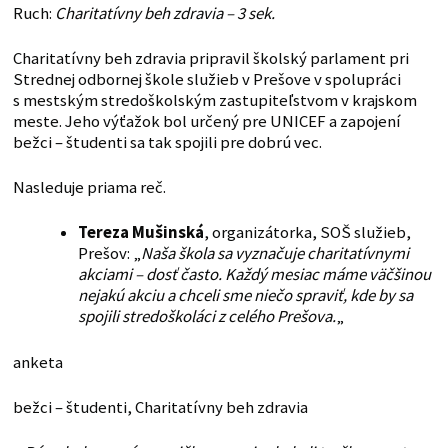
Ruch:
Charitatívny beh zdravia – 3 sek.
Charitatívny beh zdravia pripravil školský parlament pri
Strednej odbornej škole služieb v Prešove v spolupráci
s mestským stredoškolským zastupiteľstvom v krajskom
meste. Jeho výťažok bol určený pre UNICEF a zapojení
bežci – študenti sa tak spojili pre dobrú vec.
Nasleduje priama reč.
Tereza Mušinská
, organizátorka, SOŠ služieb,
Prešov: „
Naša škola sa vyznačuje charitatívnymi
akciami – dosť často. Každý mesiac máme väčšinou
nejakú akciu a chceli sme niečo spraviť, kde by sa
spojili stredoškoláci z celého Prešova.
„
anketa
bežci – študenti, Charitatívny beh zdravia