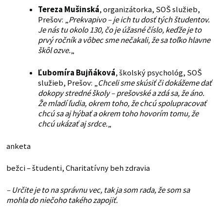
Tereza Mušinská
, organizátorka, SOŠ služieb,
Prešov: „
Prekvapivo – je ich tu dosť tých študentov.
Je nás tu okolo 130, čo je úžasné číslo, keďže je to
prvý ročník a vôbec sme nečakali, že sa toľko hlavne
škôl ozve.
„
Ľubomíra Bujňáková
, školský psychológ, SOŠ
služieb, Prešov: „
Chceli sme skúsiť či dokážeme dať
dokopy stredné školy – prešovské a zdá sa, že áno.
Že mladí ľudia, okrem toho, že chcú spolupracovať
chcú sa aj hýbať a okrem toho hovorím tomu, že
chcú ukázať aj srdce.
„
anketa
bežci – študenti, Charitatívny beh zdravia
– Určite je to na správnu vec, tak ja som rada, že som sa
mohla do niečoho takého zapojiť.