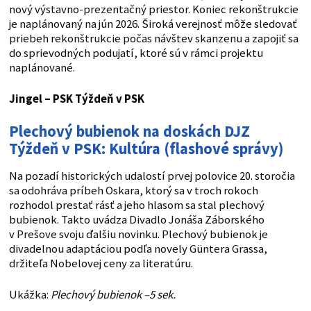
nový výstavno-prezentačný priestor. Koniec rekonštrukcie
je naplánovaný na jún 2026. Široká verejnosť môže sledovať
priebeh rekonštrukcie počas návštev skanzenu a zapojiť sa
do sprievodných podujatí, ktoré sú v rámci projektu
naplánované.
Jingel – PSK
Týždeň v PSK
Plechový bubienok na doskách DJZ
Týždeň v PSK: Kultúra (flashové správy)
Na pozadí historických udalostí prvej polovice 20. storočia
sa odohráva príbeh Oskara, ktorý sa v troch rokoch
rozhodol prestať rásť a jeho hlasom sa stal plechový
bubienok. Takto uvádza Divadlo Jonáša Záborského
v Prešove svoju ďalšiu novinku. Plechový bubienok je
divadelnou adaptáciou podľa novely Güntera Grassa,
držiteľa Nobelovej ceny za literatúru.
Ukážka:
Plechový bubienok –5 sek.