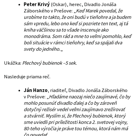
Peter Krivý
(Oskar), herec, Divadlo Jonáša
Záborského v Prešove: „
Keď Marek povedal, že
urobíme to takto, že oni budú v tieňohre a ja budem
sám vpredu, lebo ono keď si pozriete ten text, aj tá
kniha väčšinou sa to všade inscenuje ako
monodráma. Som rád a mne to veľmi pomohlo, keď
boli situácie v rámci tieňohry, keď sa spájali dva
svety do jedného.
„
Ukážka:
Plechový bubienok –5 sek.
Nasleduje priama reč.
Ján Hanzo
, riaditeľ, Divadlo Jonáša Záborského
v Prešove: „
Hľadáme naozaj niečo zaujímavé, čo by
mohlo posunúť divadlo ďalej a čo by zároveň
dotyčný režisér vedel veľmi zaujímavo zrežírovať
a stvárniť. Myslím si, že Plechový bubienok, ktorý
sme uviedli pri príležitosti konca 2. svetovej vojny,
80-teho výročia je práve tou témou, ktorá nám má
čo povedať.
„