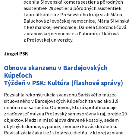
ocenila Slovenská komora sestier a pôrodných
asistentiek 29 sestier a pôrodných asistentiek.
Laureátkami sa z Prešovského kraja stali Mária
Baluchová z levočskej nemocnice, Mária Slivinská
z kežmarskej nemocnice, Daniela Chorcholičová
z vranovskej nemocnice a Ľubomíra Tkáčová
z Prešovskej univerzity.
Jingel PSK
Obnova skanzenu v Bardejovských
Kúpeľoch
Týždeň v PSK: Kultúra (flashové správy)
Rozsiahla rekonštrukcia skanzenu Šarišského múzea
situovaného v Bardejovských Kúpeľoch za viac ako 1,9
milióna eur sa začína. Obnovou, ktorú spolufinancuje
zriaďovateľ múzea Prešovský samosprávny kraj, prejde 20
objektov. Medzi nimi sú aj dva drevené kostoly, sedem
obytných domov, sypance, zvonice i kováčska dielňa.
Revitalizácia čaká tiež stolársku dielňu, v ktorej vznikne