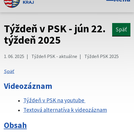
Toto je oficiálna webová stránka Prešovského
samosprávneho kraja. Oficiálne stránky využívajú doménu
psk.sk.
Týždeň v PSK - jún 22.
Späť
Táto stránka je zabezpečená
týždeň 2025
Buďte pozorní a vždy sa uistite, že zdieľate informácie iba
cez zabezpečenú webovú stránku. Zabezpečená stránka
1. 06. 2025
Týždeň PSK - aktuálne
Týždeň PSK 2025
vždy začína https:// pred názvom domény webového sídla.
Späť
Videozáznam
Týždeň v PSK na youtube
Textová alternatíva k videozáznam
Obsah