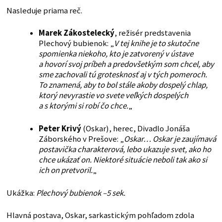
Nasleduje priama reč.
Marek Zákostelecký
, režisér predstavenia
Plechový bubienok: „
V tej knihe je to skutočne
spomienka niekoho, kto je zatvorený v ústave
a hovorí svoj príbeh a predovšetkým som chcel, aby
sme zachovali tú grotesknosť aj v tých pomeroch.
To znamená, aby to bol stále akoby dospelý chlap,
ktorý nevyrastie vo svete veľkých dospelých
a s ktorými si robí čo chce.
„
Peter Krivý
(Oskar), herec, Divadlo Jonáša
Záborského v Prešove: „
Oskar… Oskar je zaujímavá
postavička charakterová, lebo ukazuje svet, ako ho
chce ukázať on. Niektoré situácie neboli tak ako si
ich on pretvoril.
„
Ukážka:
Plechový bubienok –5 sek.
Hlavná postava, Oskar, sarkastickým pohľadom zdola