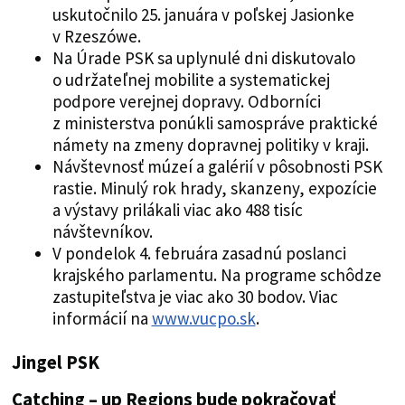
uskutočnilo 25. januára v poľskej Jasionke
v Rzeszówe.
Na Úrade PSK sa uplynulé dni diskutovalo
o udržateľnej mobilite a systematickej
podpore verejnej dopravy. Odborníci
z ministerstva ponúkli samospráve praktické
námety na zmeny dopravnej politiky v kraji.
Návštevnosť múzeí a galérií v pôsobnosti PSK
rastie. Minulý rok hrady, skanzeny, expozície
a výstavy prilákali viac ako 488 tisíc
návštevníkov.
V pondelok 4. februára zasadnú poslanci
krajského parlamentu. Na programe schôdze
zastupiteľstva je viac ako 30 bodov. Viac
informácií na
www.vucpo.sk
.
Jingel PSK
C
atching – up Regions bude pokračovať