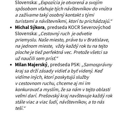
Slovenska:
„Expozícia je otvorená a svojím
spôsobom vťahuje tých návštevníkov do vnútra
a zažívame taký osobný kontakt s tými
turistami a návštevníkmi, ktorí tu prichádzajú.“
Michal Sýkora
, predseda KOCR Severovýchod
Slovenska:
„Cestovný ruch je odvetie
priemyslu. Naše miesto, práve tu v Bratislave,
na jednom mieste, vždy každý rok tu na tejto
ploche je tiež perfektná vec. Pretože všetci sa
už naučili sem prísť.“
Milan Majerský
, predseda PSK:
„Samosprávny
kraj sa drží zásady vidieť a byť videný. Keď
vidíme iných, ktorí poskytujú služby
v cestovnom ruchu, chceme aj mi im
konkurovať a myslím, že sa nám v tejto oblasti
veľmi darí. Prešovský kraj navštevuje každý rok
stále viac a viac ľudí, návštevníkov, a to nás
teší.“