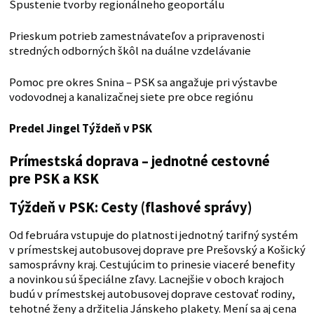
Spustenie tvorby regionálneho geoportálu
Prieskum potrieb zamestnávateľov a pripravenosti
stredných odborných škôl na duálne vzdelávanie
Pomoc pre okres Snina – PSK sa angažuje pri výstavbe
vodovodnej a kanalizačnej siete pre obce regiónu
Predel Jingel Týždeň v PSK
Prímestská doprava – jednotné cestovné
pre PSK a KSK
Týždeň v PSK: Cesty (flashové správy)
Od februára vstupuje do platnosti jednotný tarifný systém
v prímestskej autobusovej doprave pre Prešovský a Košický
samosprávny kraj. Cestujúcim to prinesie viaceré benefity
a novinkou sú špeciálne zľavy. Lacnejšie v oboch krajoch
budú v prímestskej autobusovej doprave cestovať rodiny,
tehotné ženy a držitelia Jánskeho plakety. Mení sa aj cena