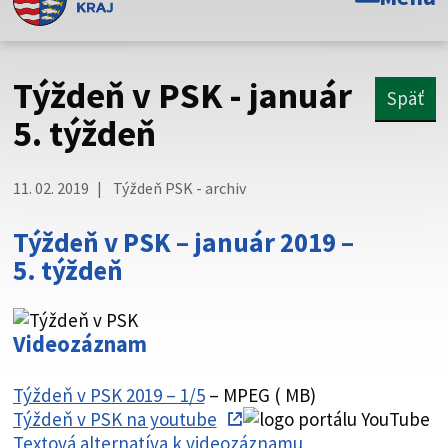
Toto je oficiálna webová stránka Prešovského
samosprávneho kraja. Oficiálne stránky využívajú doménu
psk.sk.
Týždeň v PSK - január
Späť
Táto stránka je zabezpečená
5. týždeň
Buďte pozorní a vždy sa uistite, že zdieľate informácie iba
cez zabezpečenú webovú stránku. Zabezpečená stránka
11. 02. 2019
Týždeň PSK - archiv
vždy začína https:// pred názvom domény webového sídla.
Týždeň v PSK – január 2019 –
5. týždeň
Videozáznam
Týždeň v PSK 2019 – 1/5
– MPEG ( MB)
Týždeň v PSK na youtube
Textová alternatíva k videozáznamu