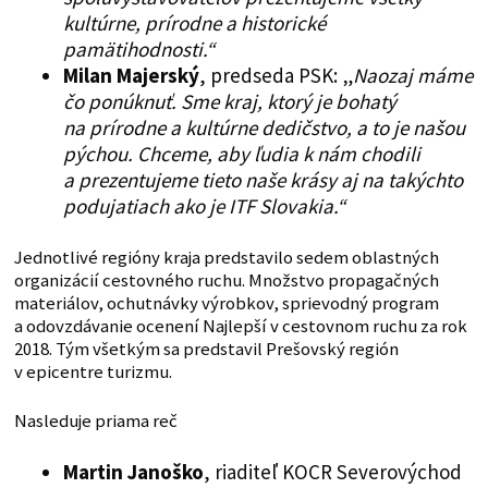
kultúrne, prírodne a historické
pamätihodnosti.“
Milan Majerský
, predseda PSK: „
Naozaj máme
čo ponúknuť. Sme kraj, ktorý je bohatý
na prírodne a kultúrne dedičstvo, a to je našou
pýchou. Chceme, aby ľudia k nám chodili
a prezentujeme tieto naše krásy aj na takýchto
podujatiach ako je ITF Slovakia.“
Jednotlivé regióny kraja predstavilo sedem oblastných
organizácií cestovného ruchu. Množstvo propagačných
materiálov, ochutnávky výrobkov, sprievodný program
a odovzdávanie ocenení Najlepší v cestovnom ruchu za rok
2018. Tým všetkým sa predstavil Prešovský región
v epicentre turizmu.
Nasleduje priama reč
Martin Janoško
, riaditeľ KOCR Severovýchod