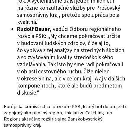
rok. A vyčlenili sme ďalší jeden milión eur
na rôzne konzultačné služby pre Prešovský
samosprávny kraj, pretože spolupráca bola
kvalitná.“
Rudolf Bauer
, vedúci Odboru regionálneho
rozvoja PSK: „My chceme pokračovať určite
v budovaní ľudských zdrojov, čiže aj to,
čo vyplýva z tej analýzy na stredných školách
a so zvyšovaním kvality stredoškolského
vzdelávania. Tak isto by sme radi pokračovali
v oblasti cestovného ruchu. Čiže nielen
v okrese Snina, ale v celom kraji. A aj v ďalších
komponentoch, ktoré ale budú predmetom
diskusie.“
Európska komisia chce po vzore PSK, ktorý bol do projektu
zapojený ako pilotný región, iniciatívu Catching- up
Regions aktuálne rozšíriť aj na Banskobystrický
samosprávny kraj.