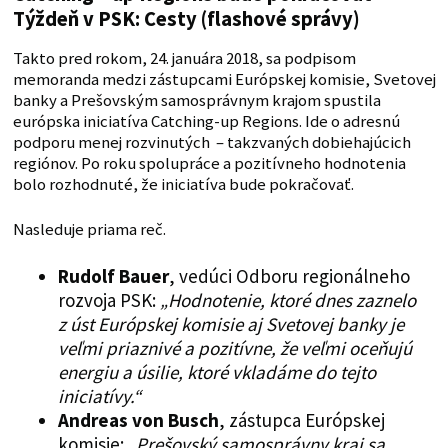
Týždeň v PSK: Cesty (flashové správy)
Takto pred rokom, 24. januára 2018, sa podpisom
memoranda medzi zástupcami Európskej komisie, Svetovej
banky a Prešovským samosprávnym krajom spustila
európska iniciatíva Catching-up Regions. Ide o adresnú
podporu menej rozvinutých – takzvaných dobiehajúcich
regiónov. Po roku spolupráce a pozitívneho hodnotenia
bolo rozhodnuté, že iniciatíva bude pokračovať.
Nasleduje priama reč.
Rudolf Bauer
, vedúci Odboru regionálneho
rozvoja PSK:
„Hodnotenie, ktoré dnes zaznelo
z úst Európskej komisie aj Svetovej banky je
veľmi priaznivé a pozitívne, že veľmi oceňujú
energiu a úsilie, ktoré vkladáme do tejto
iniciatívy.“
Andreas von Busch
, zástupca Európskej
komisie:
„Prešovský samosprávny kraj sa