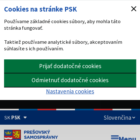
Cookies na stránke PSK
Používame základné cookies súbory, aby mohla táto
stránka fungovať.
Taktiež používame analytické súbory, akceptovaním
súhlasíte s ich používaním.
Prijať dodatočné cookies
Odmietnuť dodatočné cookies
Nastavenia cookies
SK
PSK
Doména psk.sk je oficiálna
Menu