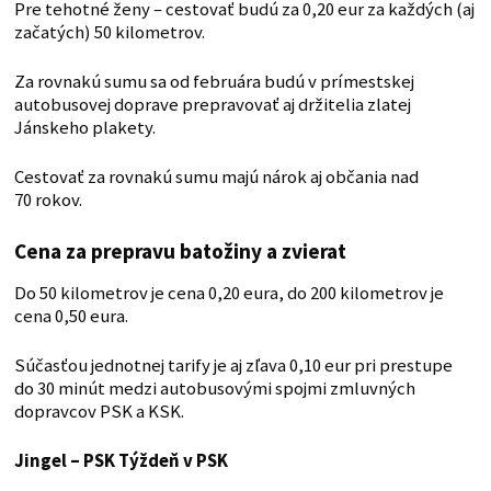
Pre tehotné ženy – cestovať budú za 0,20 eur za každých (aj
začatých) 50 kilometrov.
Za rovnakú sumu sa od februára budú v prímestskej
autobusovej doprave prepravovať aj držitelia zlatej
Jánskeho plakety.
Cestovať za rovnakú sumu majú nárok aj občania nad
70 rokov.
Cena za prepravu batožiny a zvierat
Do 50 kilometrov je cena 0,20 eura, do 200 kilometrov je
cena 0,50 eura.
Súčasťou jednotnej tarify je aj zľava 0,10 eur pri prestupe
do 30 minút medzi autobusovými spojmi zmluvných
dopravcov PSK a KSK.
Jingel – PSK
Týždeň v PSK