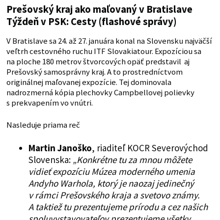
Prešovský kraj ako maľovaný v Bratislave
Týždeň v PSK: Cesty (flashové správy)
V Bratislave sa 24. až 27. januára konal na Slovensku najväčší
veľtrh cestovného ruchu ITF Slovakiatour. Expozíciou sa
na ploche 180 metrov štvorcových opäť predstavil aj
Prešovský samosprávny kraj. A to prostredníctvom
originálnej maľovanej expozície. Tej dominovala
nadrozmerná kópia plechovky Campbellovej polievky
s prekvapením vo vnútri.
Nasleduje priama reč
Martin Janoško
, riaditeľ KOCR Severovýchod
Slovenska:
„Konkrétne tu za mnou môžete
vidieť expozíciu Múzea moderného umenia
Andyho Warhola, ktorý je naozaj jedinečný
v rámci Prešovského kraja a svetovo známy.
A taktiež tu prezentujeme prírodu a cez našich
spoluvystavovateľov prezentujeme všetky