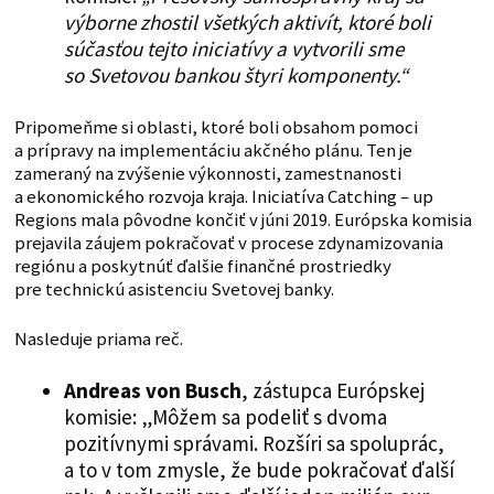
výborne zhostil všetkých aktivít, ktoré boli
súčasťou tejto iniciatívy a vytvorili sme
so Svetovou bankou štyri komponenty.“
Pripomeňme si oblasti, ktoré boli obsahom pomoci
a prípravy na implementáciu akčného plánu. Ten je
zameraný na zvýšenie výkonnosti, zamestnanosti
a ekonomického rozvoja kraja. Iniciatíva Catching – up
Regions mala pôvodne končiť v júni 2019. Európska komisia
prejavila záujem pokračovať v procese zdynamizovania
regiónu a poskytnúť ďalšie finančné prostriedky
pre technickú asistenciu Svetovej banky.
Nasleduje priama reč.
Andreas von Busch
, zástupca Európskej
komisie: „Môžem sa podeliť s dvoma
pozitívnymi správami. Rozšíri sa spoluprác,
a to v tom zmysle, že bude pokračovať ďalší