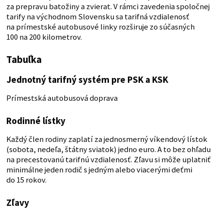
za prepravu batožiny a zvierat. V rámci zavedenia spoločnej
tarify na východnom Slovensku sa tarifná vzdialenosť
na prímestské autobusové linky rozširuje zo súčasných
100 na 200 kilometrov.
Tabuľka
Jednotný tarifný systém pre PSK a KSK
Prímestská autobusová doprava
Rodinné lístky
Každý člen rodiny zaplatí za jednosmerný víkendový lístok
(sobota, nedeľa, štátny sviatok) jedno euro. A to bez ohľadu
na precestovanú tarifnú vzdialenosť. Zľavu si môže uplatniť
minimálne jeden rodič s jedným alebo viacerými deťmi
do 15 rokov.
Zľavy