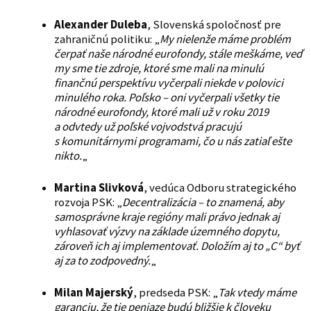
Alexander Duleba
, Slovenská spoločnosť pre
zahraničnú politiku: „
My nielenže máme problém
čerpať naše národné eurofondy, stále meškáme, veď
my sme tie zdroje, ktoré sme mali na minulú
finančnú perspektívu vyčerpali niekde v polovici
minulého roka. Poľsko – oni vyčerpali všetky tie
národné eurofondy, ktoré mali už v roku 2019
a odvtedy už poľské vojvodstvá pracujú
s komunitárnymi programami, čo u nás zatiaľ ešte
nikto.
„
Martina Slivková
, vedúca Odboru strategického
rozvoja PSK: „
Decentralizácia – to znamená, aby
samosprávne kraje regióny mali právo jednak aj
vyhlasovať výzvy na základe územného dopytu,
zároveň ich aj implementovať. Doložím aj to „C“ byť
aj za to zodpovedný.
„
Milan Majerský
, predseda PSK: „
Tak vtedy máme
garanciu, že tie peniaze budú bližšie k človeku