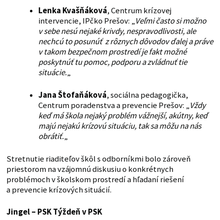
Lenka Kvašňáková
, Centrum krízovej
intervencie, IPčko Prešov: „
Veľmi často si možno
v sebe nesú nejaké krivdy, nespravodlivosti, ale
nechcú to posunúť z rôznych dôvodov ďalej a práve
v takom bezpečnom prostredí je fakt možné
poskytnúť tu pomoc, podporu a zvládnuť tie
situácie.
„
Jana Štofaňáková
, sociálna pedagogička,
Centrum poradenstva a prevencie Prešov: „
Vždy
keď má škola nejaký problém vážnejší, akútny, keď
majú nejakú krízovú situáciu, tak sa môžu na nás
obrátiť.
„
Stretnutie riaditeľov škôl s odborníkmi bolo zároveň
priestorom na vzájomnú diskusiu o konkrétnych
problémoch v školskom prostredí a hľadaní riešení
a prevencie krízových situácií.
Jingel – PSK
Týždeň v PSK