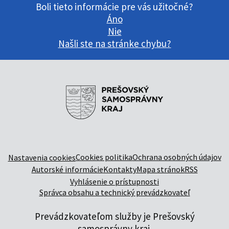
Boli tieto informácie pre vás užitočné?
Áno
Nie
Našli ste na stránke chybu?
Cookies politika
Ochrana osobných údajov
Nastavenia cookies
Autorské informácie
Kontakty
Mapa stránok
RSS
Vyhlásenie o prístupnosti
Správca obsahu a technický prevádzkovateľ
Prevádzkovateľom služby je Prešovský
samosprávny kraj.