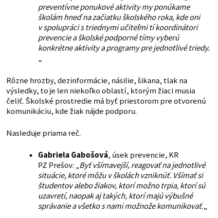
preventívne ponukové aktivity my ponúkame
školám hneď na začiatku školského roka, kde oni
v spolupráci s triednymi učiteľmi tí koordinátori
prevencie a školské podporné tímy vyberú
konkrétne aktivity a programy pre jednotlivé triedy.
„
Rôzne hrozby, dezinformácie, násilie, šikana, tlak na
výsledky, to je len niekoľko oblastí, ktorým žiaci musia
čeliť. Školské prostredie má byť priestorom pre otvorenú
komunikáciu, kde žiak nájde podporu.
Nasleduje priama reč.
Gabriela Gabošová
, úsek prevencie, KR
PZ Prešov: „
Byť všímavejší, reagovať na jednotlivé
situácie, ktoré môžu v školách vzniknúť. Všímať si
študentov alebo žiakov, ktorí možno trpia, ktorí sú
uzavretí, naopak aj takých, ktorí majú výbušné
správanie a všetko s nami možnože komunikovať.
„