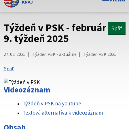
Toto je oficiálna webová stránka Prešovského
samosprávneho kraja. Oficiálne stránky využívajú doménu
psk.sk.
Týždeň v PSK - február
Späť
Táto stránka je zabezpečená
9. týždeň 2025
Buďte pozorní a vždy sa uistite, že zdieľate informácie iba
cez zabezpečenú webovú stránku. Zabezpečená stránka
27. 02. 2025
Týždeň PSK - aktuálne
Týždeň PSK 2025
vždy začína https:// pred názvom domény webového sídla.
Späť
Videozáznam
Týždeň v PSK na youtube
Textová alternatíva k videozáznam
Obsah