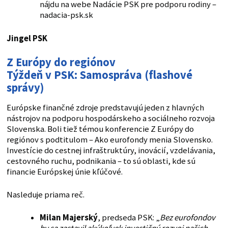
nájdu na webe Nadácie PSK pre podporu rodiny –
nadacia-psk.sk
Jingel PSK
Z Európy do regiónov
Týždeň v PSK: Samospráva (flashové
správy)
Európske finančné zdroje predstavujú jeden z hlavných
nástrojov na podporu hospodárskeho a sociálneho rozvoja
Slovenska. Boli tiež témou konferencie Z Európy do
regiónov s podtitulom – Ako eurofondy menia Slovensko.
Investície do cestnej infraštruktúry, inovácií, vzdelávania,
cestovného ruchu, podnikania – to sú oblasti, kde sú
financie Európskej únie kľúčové.
Nasleduje priama reč.
Milan Majerský
, predseda PSK: „
Bez eurofondov