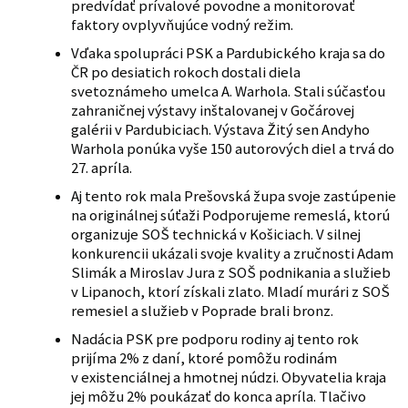
predvídať prívalové povodne a monitorovať
faktory ovplyvňujúce vodný režim.
Vďaka spolupráci PSK a Pardubického kraja sa do
ČR po desiatich rokoch dostali diela
svetoznámeho umelca A. Warhola. Stali súčasťou
zahraničnej výstavy inštalovanej v Gočárovej
galérii v Pardubiciach. Výstava Žitý sen Andyho
Warhola ponúka vyše 150 autorových diel a trvá do
27. apríla.
Aj tento rok mala Prešovská župa svoje zastúpenie
na originálnej súťaži Podporujeme remeslá, ktorú
organizuje SOŠ technická v Košiciach. V silnej
konkurencii ukázali svoje kvality a zručnosti Adam
Slimák a Miroslav Jura z SOŠ podnikania a služieb
v Lipanoch, ktorí získali zlato. Mladí murári z SOŠ
remesiel a služieb v Poprade brali bronz.
Nadácia PSK pre podporu rodiny aj tento rok
prijíma 2% z daní, ktoré pomôžu rodinám
v existenciálnej a hmotnej núdzi. Obyvatelia kraja
jej môžu 2% poukázať do konca apríla. Tlačivo