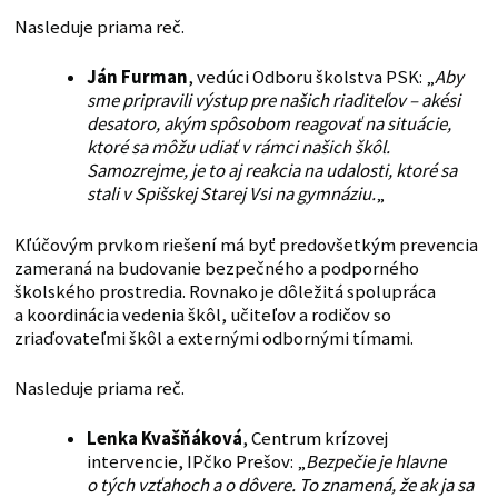
Nasleduje priama reč.
Ján Furman
, vedúci Odboru školstva PSK: „
Aby
sme pripravili výstup pre našich riaditeľov – akési
desatoro, akým spôsobom reagovať na situácie,
ktoré sa môžu udiať v rámci našich škôl.
Samozrejme, je to aj reakcia na udalosti, ktoré sa
stali v Spišskej Starej Vsi na gymnáziu.
„
Kľúčovým prvkom riešení má byť predovšetkým prevencia
zameraná na budovanie bezpečného a podporného
školského prostredia. Rovnako je dôležitá spolupráca
a koordinácia vedenia škôl, učiteľov a rodičov so
zriaďovateľmi škôl a externými odbornými tímami.
Nasleduje priama reč.
Lenka Kvašňáková
, Centrum krízovej
intervencie, IPčko Prešov: „
Bezpečie je hlavne
o tých vzťahoch a o dôvere. To znamená, že ak ja sa