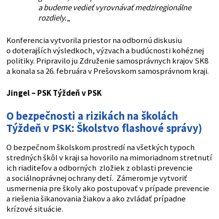
a budeme vedieť vyrovnávať medziregionálne
rozdiely.
„
Konferencia vytvorila priestor na odbornú diskusiu
o doterajších výsledkoch, výzvach a budúcnosti kohéznej
politiky. Pripravilo ju Združenie samosprávnych krajov SK8
a konala sa 26. februára v Prešovskom samosprávnom kraji.
Jingel – PSK
Týždeň v PSK
O bezpečnosti a rizikách na školách
Týždeň v PSK: Školstvo flashové správy)
O bezpečnom školskom prostredí na všetkých typoch
stredných škôl v kraji sa hovorilo na mimoriadnom stretnutí
ich riaditeľov a odborných zložiek z oblasti prevencie
a sociálnoprávnej ochrany detí. Zámerom je vytvoriť
usmernenia pre školy ako postupovať v prípade prevencie
a riešenia šikanovania žiakov a ako zvládať prípadne
krízové situácie.