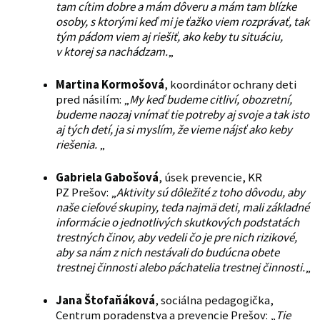
tam cítim dobre a mám dôveru a mám tam blízke
osoby, s ktorými keď mi je ťažko viem rozprávať, tak
tým pádom viem aj riešiť, ako keby tu situáciu,
v ktorej sa nachádzam.
„
Martina Kormošová
, koordinátor ochrany deti
pred násilím: „
My keď budeme citliví, obozretní,
budeme naozaj vnímať tie potreby aj svoje a tak isto
aj tých detí, ja si myslím, že vieme nájsť ako keby
riešenia.
„
Gabriela Gabošová
, úsek prevencie, KR
PZ Prešov: „
Aktivity sú dôležité z toho dôvodu, aby
naše cieľové skupiny, teda najmä deti, mali základné
informácie o jednotlivých skutkových podstatách
trestných činov, aby vedeli čo je pre nich rizikové,
aby sa nám z nich nestávali do budúcna obete
trestnej činnosti alebo páchatelia trestnej činnosti.
„
Jana Štofaňáková
, sociálna pedagogička,
Centrum poradenstva a prevencie Prešov: „
Tie