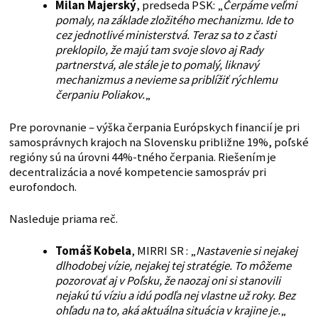
Milan Majerský
, predseda PSK: „
Čerpáme veľmi
pomaly, na základe zložitého mechanizmu. Ide to
cez jednotlivé ministerstvá. Teraz sa to z časti
preklopilo, že majú tam svoje slovo aj Rady
partnerstvá, ale stále je to pomalý, liknavý
mechanizmus a nevieme sa priblížiť rýchlemu
čerpaniu Poliakov.
„
Pre porovnanie – výška čerpania Európskych financií je pri
samosprávnych krajoch na Slovensku približne 19%, poľské
regióny sú na úrovni 44%-tného čerpania. Riešením je
decentralizácia a nové kompetencie samospráv pri
eurofondoch.
Nasleduje priama reč.
Tomáš Kobela
, MIRRI SR : „
Nastavenie si nejakej
dlhodobej vízie, nejakej tej stratégie. To môžeme
pozorovať aj v Poľsku, že naozaj oni si stanovili
nejakú tú víziu a idú podľa nej vlastne už roky. Bez
ohľadu na to, aká aktuálna situácia v krajine je.
„