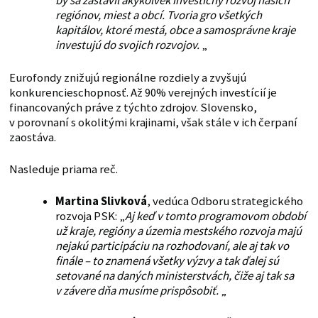
by sa zastavil akýkoľvek investičný rozvoj našich
regiónov, miest a obcí. Tvoria gro všetkých
kapitálov, ktoré mestá, obce a samosprávne kraje
investujú do svojich rozvojov.
„
Eurofondy znižujú regionálne rozdiely a zvyšujú
konkurencieschopnosť. Až 90% verejných investícií je
financovaných práve z týchto zdrojov. Slovensko,
v porovnaní s okolitými krajinami, však stále v ich čerpaní
zaostáva.
Nasleduje priama reč.
Martina Slivková
, vedúca Odboru strategického
rozvoja PSK: „
Aj keď v tomto programovom období
už kraje, regióny a územia mestského rozvoja majú
nejakú participáciu na rozhodovaní, ale aj tak vo
finále – to znamená všetky výzvy a tak ďalej
sú
setované na daných ministerstvách, čiže aj tak sa
v závere dňa musíme prispôsobiť.
„