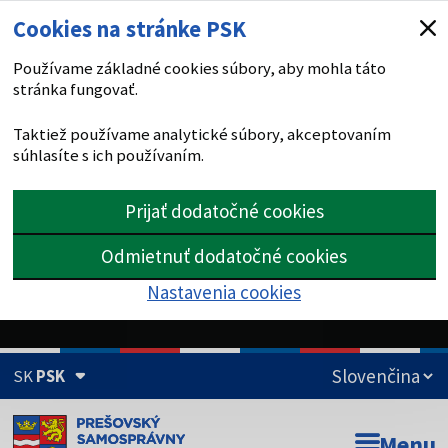
Cookies na stránke PSK
Používame základné cookies súbory, aby mohla táto
stránka fungovať.
Taktiež používame analytické súbory, akceptovaním
súhlasíte s ich používaním.
Prijať dodatočné cookies
Odmietnuť dodatočné cookies
Nastavenia cookies
SK
PSK
Doména psk.sk je oficiálna
Menu