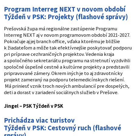
Program Interreg NEXT v novom období
Týždeň v PSK: Projekty (flashové správy)
Prešovská župa má regionálne zastúpenie Programu
Interreg NEXT aj v novom programovom období 2021-2027.
Pokračuje aj jej branch office, vďaka ktorému je bližšie
k žiadateľom a môže tak efektívnejšie poskytovať podporu
pri príprave cezhraničných projektov. Vedenia kraja
a spoločného sekretariátu programu na stretnutí vyzdvihli
spoločné úspešné cestné a kultúrne projekty a predstavili
pripravované zámery. Okrem iných je to aj zdravotnícky
projekt zameraný na podporu telemedicínskych riešení.
Má priniesť vznik troch nových ambulancií pre dospelých,
deti a dorast v zariadení sociálnych služieb v Prešove.
Jingel – PSK
Týždeň v PSK
Prichádza viac turistov
Týždeň v PSK: Cestovný ruch (flashové
správy)