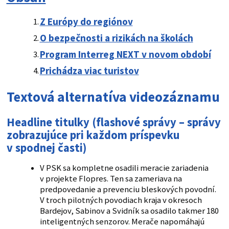
Z Európy do regiónov
O bezpečnosti a rizikách na školách
Program Interreg NEXT v novom období
Prichádza viac turistov
Textová alternatíva videozáznamu
Headline titulky
(
flashové správy
– správy
zobrazujúce pri každom príspevku
v spodnej časti)
V PSK sa kompletne osadili meracie zariadenia
v projekte Flopres. Ten sa zameriava na
predpovedanie a prevenciu bleskových povodní.
V troch pilotných povodiach kraja v okresoch
Bardejov, Sabinov a Svidník sa osadilo takmer 180
inteligentných senzorov. Merače napomáhajú