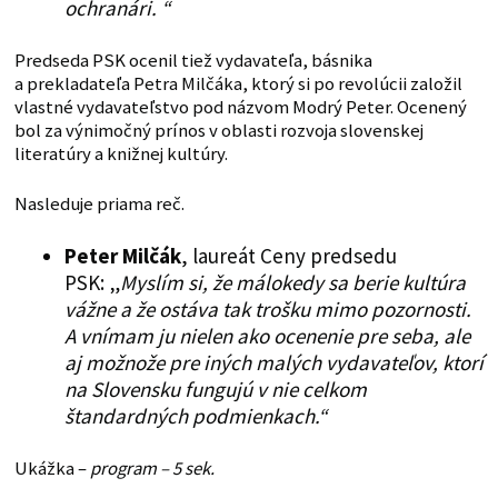
ochranári. “
Predseda PSK ocenil tiež vydavateľa, básnika
a prekladateľa Petra Milčáka, ktorý si po revolúcii založil
vlastné vydavateľstvo pod názvom Modrý Peter. Ocenený
bol za výnimočný prínos v oblasti rozvoja slovenskej
literatúry a knižnej kultúry.
Nasleduje priama reč.
Peter Milčák
, laureát Ceny predsedu
PSK: „
Myslím si, že málokedy sa berie kultúra
vážne a že ostáva tak trošku mimo pozornosti.
A vnímam ju nielen ako ocenenie pre seba, ale
aj možnože pre iných malých vydavateľov, ktorí
na Slovensku fungujú v nie celkom
štandardných podmienkach.“
Ukážka –
program – 5 sek.