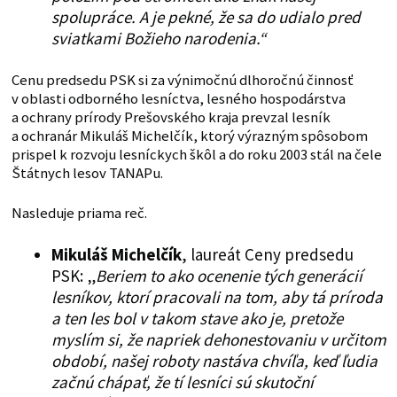
spolupráce. A je pekné, že sa do udialo pred
sviatkami Božieho narodenia.“
Cenu predsedu PSK si za výnimočnú dlhoročnú činnosť
v oblasti odborného lesníctva, lesného hospodárstva
a ochrany prírody Prešovského kraja prevzal lesník
a ochranár Mikuláš Michelčík, ktorý výrazným spôsobom
prispel k rozvoju lesníckych škôl a do roku 2003 stál na čele
Štátnych lesov TANAPu.
Nasleduje priama reč.
Mikuláš Michelčík
, laureát Ceny predsedu
PSK: „
Beriem to ako ocenenie tých generácií
lesníkov, ktorí pracovali na tom, aby tá príroda
a ten les bol v takom stave ako je, pretože
myslím si, že napriek dehonestovaniu v určitom
období, našej roboty nastáva chvíľa, keď ľudia
začnú chápať, že tí lesníci sú skutoční