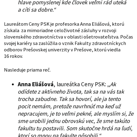
hlave pomyslenej kde človek veľmi rád uteká
a cíti sa dobre.“
Laureátom Ceny PSK je profesorka Anna Eliášová, ktorú
získala za mimoriadne celoživotné zásluhy v rozvoji
slovenského zdravotníctva v oblasti ošetrovateľstva. Počas
svojej kariéry sa zaslúžila o vznik Fakulty zdravotníckych
odborov Prešovskej univerzity v Prešove, ktorú viedla
16 rokov.
Nasleduje priama reč.
Anna Eliášová
, laureátka Ceny PSK: „
Ak
odídete z aktívneho života, tak sa na vás tak
trocha zabudne. Tak sa hovorí, ale ja tento
pocit nemám, pretože navrhnúť ma keď už
nepracujem, je to veľmi pekné, ale myslím si, že
sme urobili jednu obrovskú vec, že sme takúto
fakultu tu postavili. Som skutočne hrdá na ľudí,
ktorí so mnou na fakulte pôsobili.“