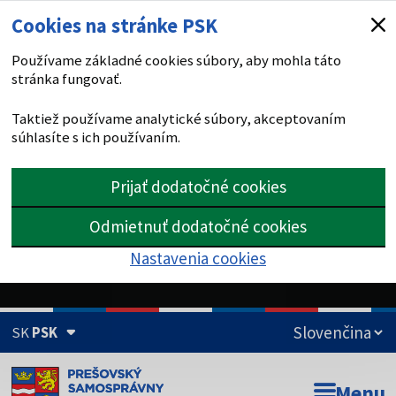
Cookies na stránke PSK
Používame základné cookies súbory, aby mohla táto
stránka fungovať.
Taktiež používame analytické súbory, akceptovaním
súhlasíte s ich používaním.
Prijať dodatočné cookies
Odmietnuť dodatočné cookies
Nastavenia cookies
SK
PSK
Doména psk.sk je oficiálna
Menu