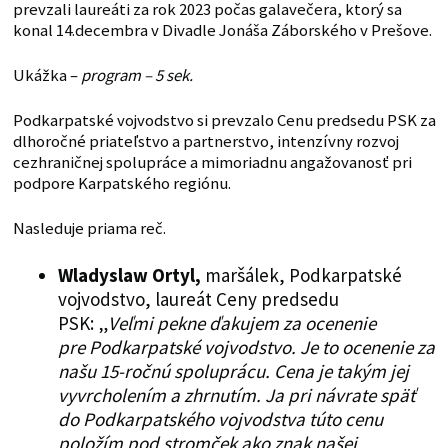
prevzali laureáti za rok 2023 počas galavečera, ktorý sa
konal 14.decembra v Divadle Jonáša Záborského v Prešove.
Ukážka –
program – 5 sek.
Podkarpatské vojvodstvo si prevzalo Cenu predsedu PSK za
dlhoročné priateľstvo a partnerstvo, intenzívny rozvoj
cezhraničnej spolupráce a mimoriadnu angažovanosť pri
podpore Karpatského regiónu.
Nasleduje priama reč.
Wladyslaw Ortyl,
maršálek, Podkarpatské
vojvodstvo, laureát Ceny predsedu
PSK: „
Veľmi pekne ďakujem za ocenenie
pre Podkarpatské vojvodstvo. Je to ocenenie za
našu 15-ročnú spoluprácu. Cena je takým jej
vyvrcholením a zhrnutím. Ja pri návrate späť
do Podkarpatského vojvodstva túto cenu
položím pod stromček ako znak našej