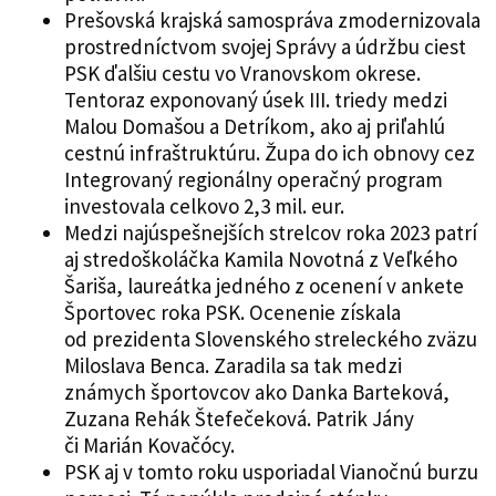
Prešovská krajská samospráva zmodernizovala
prostredníctvom svojej Správy a údržbu ciest
PSK ďalšiu cestu vo Vranovskom okrese.
Tentoraz exponovaný úsek III. triedy medzi
Malou Domašou a Detríkom, ako aj priľahlú
cestnú infraštruktúru. Župa do ich obnovy cez
Integrovaný regionálny operačný program
investovala celkovo 2,3 mil. eur.
Medzi najúspešnejších strelcov roka 2023 patrí
aj stredoškoláčka Kamila Novotná z Veľkého
Šariša, laureátka jedného z ocenení v ankete
Športovec roka PSK. Ocenenie získala
od prezidenta Slovenského streleckého zväzu
Miloslava Benca. Zaradila sa tak medzi
známych športovcov ako Danka Barteková,
Zuzana Rehák Štefečeková. Patrik Jány
či Marián Kovačócy.
PSK aj v tomto roku usporiadal Vianočnú burzu