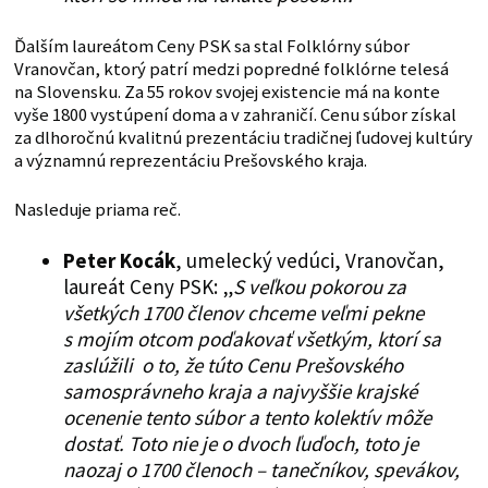
Ďalším laureátom Ceny PSK sa stal Folklórny súbor
Vranovčan, ktorý patrí medzi popredné folklórne telesá
na Slovensku. Za 55 rokov svojej existencie má na konte
vyše 1800 vystúpení doma a v zahraničí. Cenu súbor získal
za dlhoročnú kvalitnú prezentáciu tradičnej ľudovej kultúry
a významnú reprezentáciu Prešovského kraja.
Nasleduje priama reč.
Peter Kocák
, umelecký vedúci, Vranovčan,
laureát Ceny PSK: „
S veľkou pokorou za
všetkých 1700 členov chceme veľmi pekne
s mojím otcom poďakovať všetkým, ktorí sa
zaslúžili o to, že túto Cenu Prešovského
samosprávneho kraja a najvyššie krajské
ocenenie tento súbor a tento kolektív môže
dostať. Toto nie je o dvoch ľuďoch, toto je
naozaj o 1700 členoch – tanečníkov, spevákov,