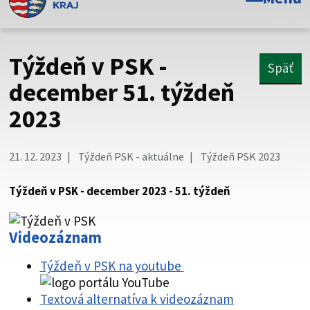
Toto je oficiálna webová stránka Prešovského
samosprávneho kraja. Oficiálne stránky využívajú doménu
psk.sk.
Týždeň v PSK -
Späť
Táto stránka je zabezpečená
december 51. týždeň
2023
Buďte pozorní a vždy sa uistite, že zdieľate informácie iba
cez zabezpečenú webovú stránku. Zabezpečená stránka
vždy začína https:// pred názvom domény webového sídla.
21. 12. 2023
Týždeň PSK - aktuálne
Týždeň PSK 2023
Týždeň v PSK - december 2023 - 51. týždeň
Videozáznam
Týždeň v PSK na youtube
T
extová alternatíva k videozáznam