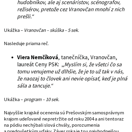
hudobníkov, ale aj scenáristov, scénografov,
režisérov, pretože cez Vranovčan mnohí z nich
prešli.“
Ukážka –
Vranovčan – skúška – 5 sek.
Nasleduje priama reč.
Viera Nemčíková
, tanečníčka, Vranovčan,
laureát Ceny PSK: „
Myslím si, že všetci čo sa
tomu venujeme už dlhšie, že je to už tak v nás,
že naozaj to človek ani nevie opísať, keď je plná
sála a tancuje.“
Ukážka –
program – 10 sek.
Najvyššie krajské ocenenia sú Prešovským samosprávnym
krajom udeľované nepretržite od roku 2004 a ani tentoraz
na pódiu nechýbali slová chvály, porozumenia
a predovšetkým vďaky. Záver roka je tou najvhodnejšou