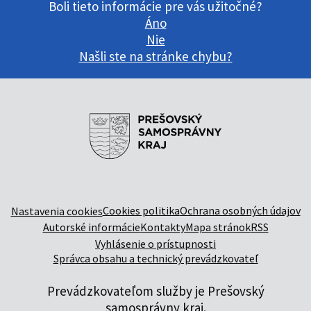
Boli tieto informácie pre vás užitočné?
Áno
Nie
Našli ste na stránke chybu?
Cookies politika
Ochrana osobných údajov
Nastavenia cookies
Autorské informácie
Kontakty
Mapa stránok
RSS
Vyhlásenie o prístupnosti
Správca obsahu a technický prevádzkovateľ
Prevádzkovateľom služby je Prešovský
samosprávny kraj.