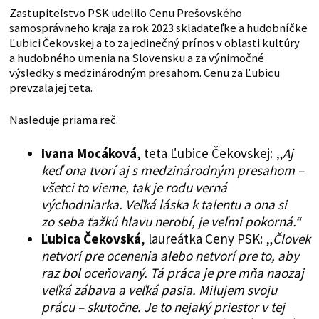
Zastupiteľstvo PSK udelilo Cenu Prešovského
samosprávneho kraja za rok 2023 skladateľke a hudobníčke
Ľubici Čekovskej a to za jedinečný prínos v oblasti kultúry
a hudobného umenia na Slovensku a za výnimočné
výsledky s medzinárodným presahom. Cenu za Ľubicu
prevzala jej teta.
Nasleduje priama reč.
Ivana Mocáková
, teta Ľubice Čekovskej: „
Aj
keď ona tvorí aj s medzinárodným presahom –
všetci to vieme, tak je rodu verná
východniarka. Veľká láska k talentu a ona si
zo seba ťažkú hlavu nerobí, je veľmi pokorná.“
Ľubica Čekovská
, laureátka Ceny PSK: „
Človek
netvorí pre ocenenia alebo netvorí pre to, aby
raz bol oceňovaný. Tá práca je pre mňa naozaj
veľká zábava a veľká pasia. Milujem svoju
prácu – skutočne. Je to nejaký priestor v tej