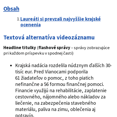
Obsah
L
aureáti si prevzali najvyššie krajské
ocenenia
Textová alternatíva videozáznamu
Headline titulky
(
flashové správy
– správy zobrazujúce
pri každom príspevku v spodnej časti)
Krajská nadácia rozdelila núdznym ďalších 30-
tisíc eur. Pred Vianocami podporila
61 žiadateľov o pomoc, z toho piatich
nefinančne a 56 formou finančnej pomoci.
Financie využijú na rehabilitácie, zaplatenie
cestovného, nájomného alebo nákladov za
liečenie, na zabezpečenia stavebného
materiálu, paliva na zimu, oblečenia aj
potravín.