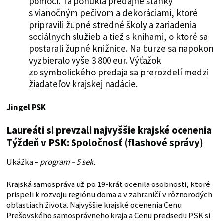
pomoci. Tá ponúkla predajné stánky
s vianočným pečivom a dekoráciami, ktoré
pripravili župné stredné školy a zariadenia
sociálnych služieb a tiež s knihami, o ktoré sa
postarali župné knižnice. Na burze sa napokon
vyzbieralo vyše 3 800 eur. Výťažok
zo symbolického predaja sa prerozdelí medzi
žiadateľov krajskej nadácie.
Jingel PSK
L
aureáti si prevzali najvyššie krajské ocenenia
Týždeň v PSK: Spoločnosť (flashové správy)
Ukážka –
program – 5 sek.
Krajská samospráva už po 19-krát ocenila osobnosti, ktoré
prispeli k rozvoju regiónu doma a v zahraničí v rôznorodých
oblastiach života. Najvyššie krajské ocenenia Cenu
Prešovského samosprávneho kraja a Cenu predsedu PSK si