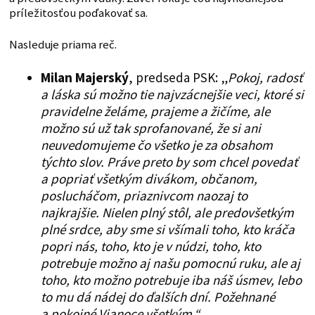
príležitosťou poďakovať sa.
Nasleduje priama reč.
Milan Majerský
, predseda PSK: „
Pokoj, radosť
a láska sú možno tie najvzácnejšie veci, ktoré si
pravidelne želáme, prajeme a žičíme, ale
možno sú už tak sprofanované, že si ani
neuvedomujeme čo všetko je za obsahom
týchto slov. Práve preto by som chcel povedať
a popriať všetkým divákom, občanom,
poslucháčom, priaznivcom naozaj to
najkrajšie. Nielen plný stôl, ale predovšetkým
plné srdce, aby sme si všímali toho, kto kráča
popri nás, toho, kto je v núdzi, toho, kto
potrebuje možno aj našu pomocnú ruku, ale aj
toho, kto možno potrebuje iba náš úsmev, lebo
to mu dá nádej do ďalších dní. Požehnané
a pokojné Vianoce všetkým.“