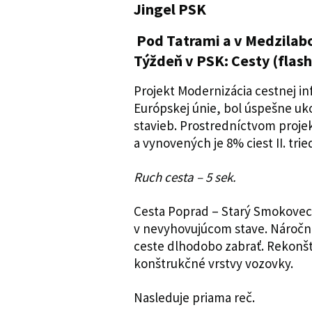
Jingel PSK
Pod Tatrami a v Medzilabo
Týždeň v PSK: Cesty (flas
Projekt Modernizácia cestnej in
Európskej únie, bol úspešne 
stavieb. Prostredníctvom projek
a vynovených je 8% ciest II. tried
Ruch cesta – 5 sek.
Cesta Poprad – Starý Smokovec,
v nevyhovujúcom stave. Náročn
ceste dlhodobo zabrať. Rekonšt
konštrukčné vrstvy vozovky.
Nasleduje priama reč.