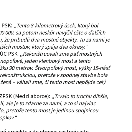
 PSK: „
Tento 8-kilometrový úsek, ktorý bol
 000, sa potom neskôr navýšil ešte o ďalších
u, že pribudli dva mostné objekty. Tu za nami je
ších mostov, ktorý spája dva okresy.“
 SÚC PSK: „
Rekonštruovali sme päť mostných
jednopoľové, jeden klenbový most a tento
žku 90 metrov. Štvorpoľový most, výšky 15-násť
 rekonštrukciou, pretože v spodnej stavbe bola
ažená – váhali sme, či tento most nepôjde celý
 ZPSK (Medzilaborce): „
Trvalo to trochu dlhšie,
 ale je to zdarne za nami, a to si najviac
lo, pretože tento most je jedinou spojnicou
opkov.“
né projekty a do obnovy cestnej siete