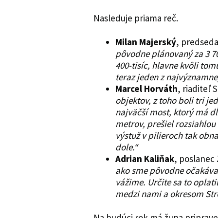
Nasleduje priama reč.
Milan Majerský
, predseda
pôvodne plánovaný za 3 700
400-tisíc, hlavne kvôli tom
teraz jeden z najvýznamnej
Marcel Horváth
, riaditeľ
objektov, z toho boli tri 
najväčší most, ktorý má dĺ
metrov, prešiel rozsiahlou
výstuž v pilieroch tak obn
dole.“
Adrian Kaliňak
, poslanec
ako sme pôvodne očakávali,
vážime. Určite sa to oplati
medzi nami a okresom Str
Na budúci rok má župa priprave