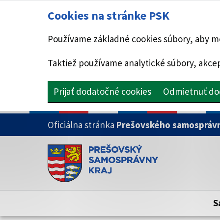
Cookies na stránke PSK
Používame základné cookies súbory, aby mo
Taktiež používame analytické súbory, akcep
Prijať dodatočné cookies
Odmietnuť do
PRESKOČIŤ NA HLAVNÝ OBSAH
Oficiálna stránka
Prešovského samosprávn
Doména psk.sk je oficiálna
Toto je oficiálna webová stránka Prešovsk
Oficiálne stránky využívajú doménu psk.sk.
S