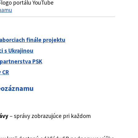
znamu
aborciach finále projektu
ci s Ukrajinou
 partnerstva PSK
v CR
deozáznamu
ávy
– správy zobrazujúce pri každom