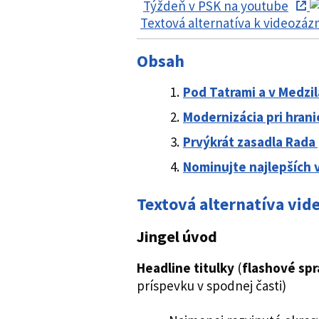
Týždeň v PSK na youtube
Textová alternatíva k videozá
Obsah
Pod Tatrami a v Medzil
Modernizácia pri hrani
Prvýkrát zasadla Rada
Nominujte najlepších 
Textová alternatíva vi
Jingel úvod
Headline titulky
(
flashové spr
príspevku v spodnej časti)