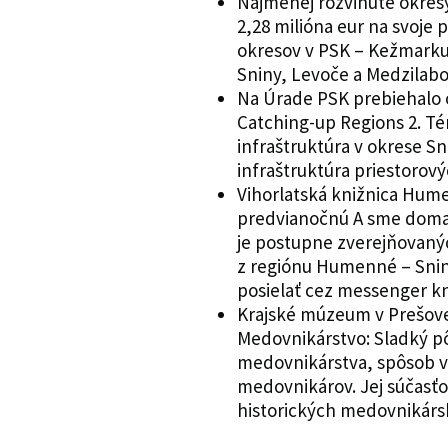
Najmenej rozvinuté okresy
2,28 milióna eur na svoje 
okresov v PSK – Kežmarku
Sniny, Levoče a Medzilabo
Na Úrade PSK prebiehalo o
Catching-up Regions 2. T
infraštruktúra v okrese Sni
infraštruktúra priestorový
Vihorlatská knižnica Hume
predvianočnú A sme doma!
je postupne zverejňovanýc
z regiónu Humenné – Sni
posielať cez messenger kn
Krajské múzeum v Prešove 
Medovnikárstvo: Sladký pôž
medovnikárstva, spôsob v
medovnikárov. Jej súčasťo
historických medovnikársk