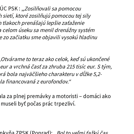
SÚC PSK : „
Zosilňovali sa pomocou
sietí, ktoré zosilňujú pomocou tej sily
 tlakoch prenášajú lepšie zaťaženie
a celom úseku sa menil drenážny systém
 zo začiatku sme objavili vysokú hladinu
„
Otvárame to teraz ako celok, keď sú ukončené
eur a vrchná časť za zhruba 215 tisíc eur. S tým,
rá bola najväčšieho charakteru v dĺžke 5,2-
ola financovaná z eurofondov.“
ala za plnej premávky a motoristi – domáci ako
 museli byť počas prác trpezliví.
ankyňa ZPSK (Poprad): „
Bol to veľmi ťažký čas,