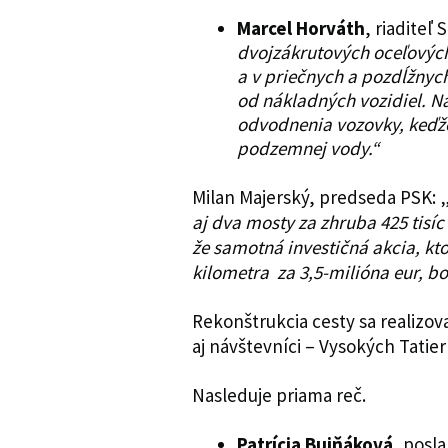
Marcel Horváth
, riaditeľ 
dvojzákrutových oceľových 
a v priečnych a pozdĺžnych
od nákladných vozidiel. N
odvodnenia vozovky, keďže
podzemnej vody.“
Milan Majerský, predseda PSK: 
aj dva mosty za zhruba 425 tisíc 
že samotná investičná akcia, kto
kilometra za 3,5-milióna eur, b
Rekonštrukcia cesty sa realizov
aj návštevníci – Vysokých Tatier
Nasleduje priama reč.
Patrícia Bujňáková
, posl