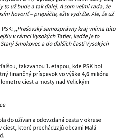
dy to už bude a tak ďalej. A som veľmi rada, že
m hovoriť – prepáčte, ešte vydržte. Ale, že už
 PSK: „
Prešovský samosprávny kraj vníma túto
jšiu v rámci Vysokých Tatier, keďže je to
a Starý Smokovec a do ďalších častí Vysokých
alšou, takzvanou 1. etapou, kde PSK bol
tný finančný príspevok vo výške 4,6 milióna
kilometre ciest a mosty nad Velickým
ce
ola do užívania odovzdaná cesta v okrese
v ciest, ktoré prechádzajú obcami Malá
d.