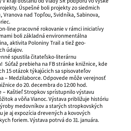
 v kraji dostanú od Vlády SR podporu vo výške
projekty. Úspešné boli projekty zo siedmich
, Vranova nad Topľou, Svidníka, Sabinova,
riec.
n-line pracovné rokovanie v rámci iniciatívy
émami boli základná environmentálna
na, aktivita Poloniny Trail a tiež geo-
ch údajov.
nné spustila čitateľsko-literárnu
 Súťaž prebieha na FB stránke knižnice, kde
h 15 otázok týkajúcich sa spisovateľov
na – Medzilaborce. Odpovede môže verejnosť
ižnice do 20. decembra do 12:00 hod.
– Kaštieľ Stropkov sprístupnilo výstavu
itok a vôňa Vianoc. Výstava približuje históriu
ýroby medovníkov a starých stropkovských
u je aj expozícia drevených a kovových
ych foriem. Výstava potrvá do 31. januára.