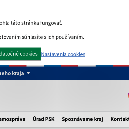
hla táto stránka fungovať.
tovaním súhlasíte s ich používaním.
datočné cookies
Nastavenia cookies
eho kraja
Táto stránka je zabezpe
Buďte pozorní a vždy sa ui
ého samosprávneho kraja.
zabezpečenú webovú strá
https:// pred názvom dom
amospráva
Úrad PSK
Spoznávame kraj
Kontak