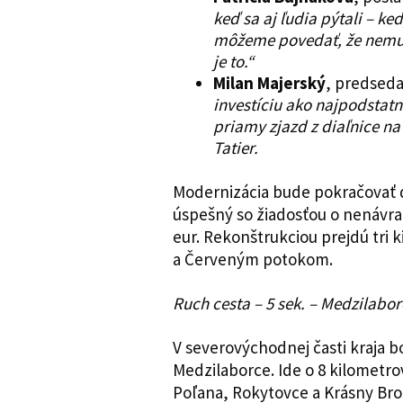
keď sa aj ľudia pýtali – ke
môžeme povedať, že nemusí
je to.“
Milan Majerský
, predseda
investíciu ako najpodstatne
priamy zjazd z diaľnice n
Tatier.
Modernizácia bude pokračovať ď
úspešný so žiadosťou o nenávra
eur. Rekonštrukciou prejdú tri 
a Červeným potokom.
Ruch cesta – 5 sek. – Medzilabor
V severovýchodnej časti kraja b
Medzilaborce. Ide o 8 kilometro
Poľana, Rokytovce a Krásny Bro