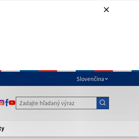
čená
ODKAZ SA OTVORÍ NA NOVEJ KARTE
ODKAZ SA OTVORÍ NA NOVEJ KARTE
ODKAZ SA OTVORÍ NA NOVEJ KARTE
stite, že zdieľate informácie iba cez
nku. Zabezpečená stránka vždy začína
ény webového sídla.
ty