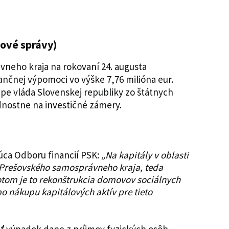
hové správy)
neho kraja na rokovaní 24. augusta
inančnej výpomoci vo výške 7,76 milióna eur.
pe vláda Slovenskej republiky zo štátnych
dnostne na investičné zámery.
úca Odboru financií PSK:
„Na kapitály v oblasti
 Prešovského samosprávneho kraja, teda
potom je to rekonštrukcia domovov sociálnych
bo nákupu kapitálových aktív pre tieto