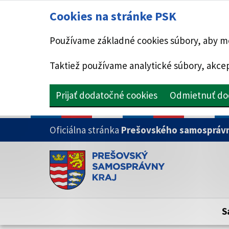
Cookies na stránke PSK
Používame základné cookies súbory, aby mo
Taktiež používame analytické súbory, akcep
Prijať dodatočné cookies
Odmietnuť do
PRESKOČIŤ NA HLAVNÝ OBSAH
Oficiálna stránka
Prešovského samosprávn
Doména psk.sk je oficiálna
Toto je oficiálna webová stránka Prešovsk
Oficiálne stránky využívajú doménu psk.sk.
S