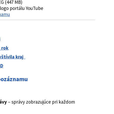
G (447 MB)
znamu
j
 rok
štívila kraj
AD
deozáznamu
ávy
– správy zobrazujúce pri každom