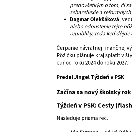
predovšetkým o tom, či s
sebareflexie a reformných 
Dagmar Olekšáková
, ved
alebo odpustenie tejto pôž
republiky, teda keď dôjde 
Čerpanie návratnej finančnej v
Pôžičku plánuje kraj splatiť v š
eur od roku 2024 do roku 2027.
Predel Jingel Týždeň v PSK
Začína sa nový školský rok
Týždeň v PSK: Cesty (flas
Nasleduje priama reč.