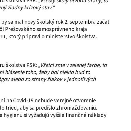
ru školstva PSK:
„Všetky školy otvoria brány, to
 žiadny krízový stav.“
 by sa mal novy školský rok 2. septembra začať
škôl Prešovského samosprávneho kraja
u, ktorý pripravilo ministerstvo školstva.
ru školstva PSK:
„Všetci sme v zelenej farbe, to
 hlásenie toho, žeby bol niekto buď to
gov alebo zo strany žiakov v jednotlivých
ní na Covid-19 nebude verejné otvorenie
do tried, aby sa predišlo zhromažďovaniu.
a hygienu si vyžadujú vyššie finančné náklady