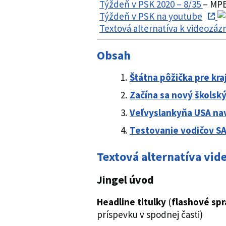
Týždeň v PSK 2020 – 8/35
– MPE
Týždeň v PSK na youtube
Textová alternatíva k videozá
Obsah
Štátna pôžička pre kra
Začína sa nový školský
Veľvyslankyňa USA nav
Testovanie vodičov S
Textová alternatíva vi
Jingel úvod
Headline titulky
(
flashové spr
príspevku v spodnej časti)