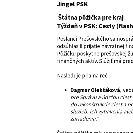
Jingel PSK
Štátna pôžička pre kraj
Týždeň v PSK: Cesty (flas
Poslanci Prešovského samospráv
odsúhlasili prijatie návratnej f
Pôžičku poskytne prešovskej žu
finančných aktív. Slúžiť má pre
Nasleduje priama reč.
Dagmar Olekšáková
, ved
pre Správu a údržbu ciest
do rekonštrukcie ciest a 
služieb, ich vybavenia ale
zariadenia.“