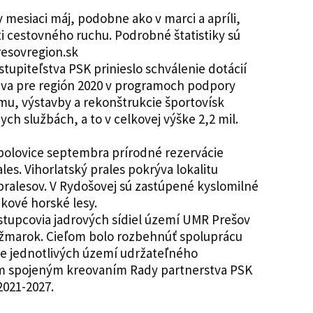
 v mesiaci máj, podobne ako v marci a apríli,
 cestovného ruchu. Podrobné štatistiky sú
esovregion.sk
stupiteľstva PSK prinieslo schválenie dotácií
va pre región 2020 v programoch podpory
mu, výstavby a rekonštrukcie športovísk
nych službách, a to v celkovej výške 2,2 mil.
polovice septembra prírodné rezervácie
les. Vihorlatský prales pokrýva lokalitu
pralesov. V Rydošovej sú zastúpené kyslomilné
ukové horské lesy.
ástupcovia jadrových sídiel území UMR Prešov
Kežmarok. Cieľom bolo rozbehnúť spoluprácu
ie jednotlivých území udržateľného
ým spojeným kreovaním Rady partnerstva PSK
021-2027.