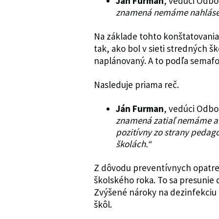
Ján Furman
, vedúci Odbo
znamená nemáme nahlásený
Na základe tohto konštatovania
tak, ako bol v sieti stredných 
naplánovaný. A to podľa semafor
Nasleduje priama reč.
Ján Furman
, vedúci Odbo
znamená zatiaľ nemáme ani
pozitívny zo strany pedagó
školách.“
Z dôvodu preventívnych opatre
školského roka. To sa presunie 
Zvýšené nároky na dezinfekciu 
škôl.