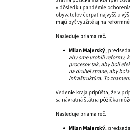
Štátna pôžička má kompenzovať
v dôsledku pandémie ochorenia
obyvateľov čerpať najvyššiu vý
majú byť využité aj na reformné
Nasleduje priama reč.
Milan Majerský
, predsed
aby sme urobili reformy, 
procesov tak, aby boli efe
na druhej strane, aby bola
infraštruktúra. To znamen
Vedenie kraja pripúšťa, že v pr
sa návratná štátna pôžička môž
Nasleduje priama reč.
Milan Majerský
, predseda