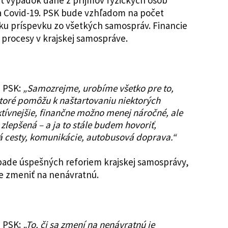
 výpadok dane z príjmov fyzických osôb
 Covid-19. PSK bude vzhľadom na počet
šku príspevku zo všetkých samospráv. Financie
 procesy v krajskej samospráve.
a PSK:
„Samozrejme, urobíme všetko pre to,
ktoré pomôžu k naštartovaniu niektorých
ktívnejšie, finančne možno menej náročné, ale
 zlepšená – a ja to stále budem hovoriť,
á cesty, komunikácie, autobusová doprava.“
ípade úspešných reforiem krajskej samosprávy,
e zmeniť na nenávratnú.
 PSK:
„To, či sa zmení na nenávratnú je