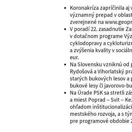
Koronakríza zapríčinila aj
významný prepad v oblasti
zverejnené na www.geopr
V poradí 22. zasadnutie Za
v dotačnom programe Výz
cyklodopravy a cykloturiz
a zvýšenia kvality v sociál
eur.
Na Slovensku vzniknú od 
Rydošová a Vihorlatský pra
starých bukových lesov a 
bukové lesy či javorovo-b
Na Úrade PSK sa stretli z
a miest Poprad – Svit – 
ohľadom inštitucionalizác
mestského rozvoja, a s t
pre programové obdobie 2