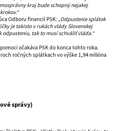
amosprávny kraj bude schopný nejakej
krokov.“
úca Odboru financií PSK:
„Odpustenie splátok
ičky je takisto v rukách vlády Slovenskej
k odpusteniu, tak to musí schváliť vláda.“
ýpomoci očakáva PSK do konca tohto roka.
tyroch ročných splátkach vo výške 1,94 milióna
hové správy)