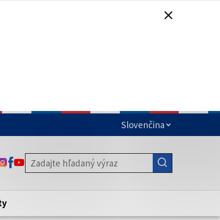
čená
ODKAZ SA OTVORÍ NA NOVEJ KARTE
ODKAZ SA OTVORÍ NA NOVEJ KARTE
ODKAZ SA OTVORÍ NA NOVEJ KARTE
stite, že zdieľate informácie iba cez
nku. Zabezpečená stránka vždy začína
ény webového sídla.
ty