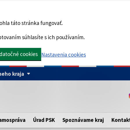
hla táto stránka fungovať.
tovaním súhlasíte s ich používaním.
datočné cookies
Nastavenia cookies
eho kraja
Táto stránka je zabezpe
Buďte pozorní a vždy sa ui
ého samosprávneho kraja.
zabezpečenú webovú strá
https:// pred názvom dom
amospráva
Úrad PSK
Spoznávame kraj
Kontak