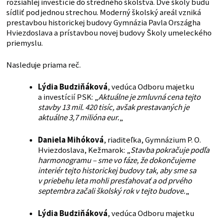
rozsiahlej investície do stredného školstva. Dve školy budú
sídliť pod jednou strechou. Moderný školský areál vzniká
prestavbou historickej budovy Gymnázia Pavla Országha
Hviezdoslava a prístavbou novej budovy Školy umeleckého
priemyslu.
Nasleduje priama reč.
Lýdia Budziňáková
, vedúca Odboru majetku
a investícií PSK: „
Aktuálne je zmluvná cena tejto
stavby 13 mil. 420 tisíc, avšak prestavaných je
aktuálne 3,7 milióna eur.
„
Daniela Mihóková
, riaditeľka, Gymnázium P. O.
Hviezdoslava, Kežmarok: „
Stavba pokračuje podľa
harmonogramu – sme vo fáze, že dokončujeme
interiér tejto historickej budovy tak, aby sme sa
v priebehu leta mohli presťahovať a od prvého
septembra začali školský rok v tejto budove.
„
Lýdia Budziňáková
, vedúca Odboru majetku