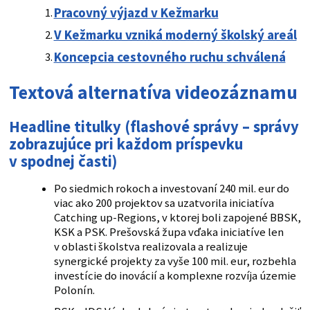
Pracovný výjazd v Kežmarku
V Kežmarku vzniká moderný školský areál
Koncepcia cestovného ruchu schválená
Textová alternatíva videozáznamu
Headline titulky
(
flashové správy
– správy
zobrazujúce pri každom príspevku
v spodnej časti)
Po siedmich rokoch a investovaní 240 mil. eur do
viac ako 200 projektov sa uzatvorila iniciatíva
Catching up-Regions, v ktorej boli zapojené BBSK,
KSK a PSK. Prešovská župa vďaka iniciatíve len
v oblasti školstva realizovala a realizuje
synergické projekty za vyše 100 mil. eur, rozbehla
investície do inovácií a komplexne rozvíja územie
Polonín.