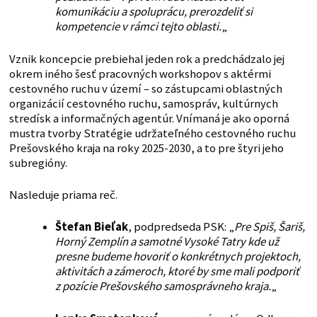
komunikáciu a spoluprácu, prerozdeliť si
kompetencie v rámci tejto oblasti.
„
Vznik koncepcie prebiehal jeden rok a predchádzalo jej
okrem iného šesť pracovných workshopov s aktérmi
cestovného ruchu v území – so zástupcami oblastných
organizácií cestovného ruchu, samospráv, kultúrnych
stredísk a informačných agentúr. Vnímaná je ako oporná
mustra tvorby Stratégie udržateľného cestovného ruchu
Prešovského kraja na roky 2025-2030, a to pre štyri jeho
subregióny.
Nasleduje priama reč.
Štefan Bieľak
, podpredseda PSK: „
Pre Spiš, Šariš,
Horný Zemplín a samotné Vysoké Tatry kde už
presne budeme hovoriť o konkrétnych projektoch,
aktivitách a zámeroch, ktoré by sme mali podporiť
z pozície Prešovského samosprávneho kraja.
„