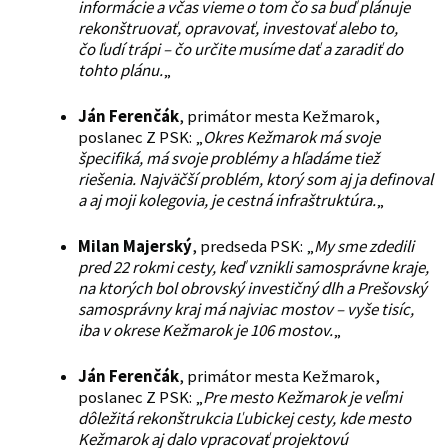
informácie a včas vieme o tom čo sa buď plánuje
rekonštruovať, opravovať, investovať alebo to,
čo ľudí trápi – čo určite musíme dať a zaradiť do
tohto plánu.
„
Ján Ferenčák
, primátor mesta Kežmarok,
poslanec Z PSK: „
Okres Kežmarok má svoje
špecifiká, má svoje problémy a hľadáme tiež
riešenia. Najväčší problém, ktorý som aj ja definoval
a aj moji kolegovia, je cestná infraštruktúra.
„
Milan Majerský
, predseda PSK: „
My sme zdedili
pred 22 rokmi cesty, keď vznikli samosprávne kraje,
na ktorých bol obrovský investičný dlh a Prešovský
samosprávny kraj má najviac mostov – vyše tisíc,
iba v okrese Kežmarok je 106 mostov.
„
Ján Ferenčák
, primátor mesta Kežmarok,
poslanec Z PSK: „
Pre mesto Kežmarok je veľmi
dôležitá rekonštrukcia Ľubickej cesty, kde mesto
Kežmarok aj dalo vpracovať projektovú