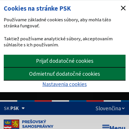
Cookies na stránke PSK
Používame základné cookies súbory, aby mohla táto
stránka fungovať.
Taktiež používame analytické súbory, akceptovaním
súhlasíte s ich používaním.
Prijať dodatočné cookies
Odmietnuť dodatočné cookies
Nastavenia cookies
SK
PSK
Doména psk.sk je oficiálna
Menu