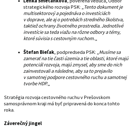
Lenka Smetanková
, poverená vedúca, Odbor
strategického rozvoja PSK: „
Tento dokument je
multisektorový a pojednáva o investíciách
v doprave, ale aj o potrebách stredného školstva,
taktiež ochrany životného prostredia. Jednotlivé
investície sa teda viažu na rôzne odbory a témy,
ktoré súvisia s cestovným ruchom.
„
Štefan Bieľak
, podpredseda PSK: „
Musíme sa
zamerať na tie časti územia a tie oblasti, ktoré majú
potenciál rozvoja, majú zmysel, aby sme do nich
zainvestovali a následne, aby sa to prejavilo
v samotnej podpore cestovného ruchu a samotnej
tvorbe HDP.
„
Stratégia rozvoja cestovného ruchu v Prešovskom
samosprávnom kraji má byť pripravená do konca tohto
roka.
Záverečný jingel