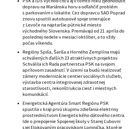
PSK a IDS Východ chcú aj v tomto roku zjednodušiť
dopravu na Mariánsku horu a odľahčiť problém
s parkovaním v lokalite. Cez dopravcu SAD Poprad
znovu spustili autobusové spoje smerujúce
z Levoče na najstaršie pútnické miesto
východného Slovenska. Premávajú od 21. apríla do
poslednej nedele v mesiaci október, a to vždy
počas víkendu.
Regióny Spiša, Šariša a Horného Zemplína majú
schválených ďalších 23 atraktívnych projektov.
Schválila ich Rada partnerstva PSK na svojom
aprílovom zasadnutí. V území sa budú realizovať
zámery modernizácie centier sociálnych služieb,
výstavba centra integrovanej zdravotnej
starostlivosti, rekonštrukcia ciest i miestnych
komunikácií.
Energetická Agentúra Smart Regiónu PSK
spustila v kraji prvú skupinu zdieľania elektriny
prostredníctvom Energetického dátového centra.
Ide o prepojenie Spojenej školy v Starej Ľubovni
s jej Elokovaným pracoviskom Lomnička, ktoré je