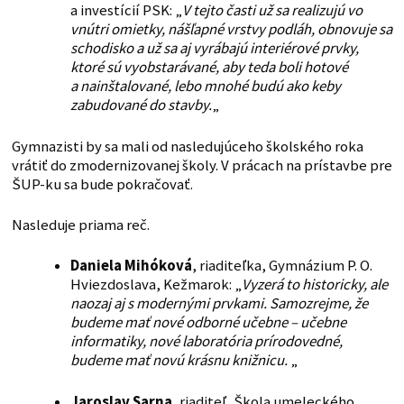
a investícií PSK: „
V tejto časti už sa realizujú vo
vnútri omietky, nášľapné vrstvy podláh, obnovuje sa
schodisko a už sa aj vyrábajú interiérové prvky,
ktoré sú vyobstarávané, aby teda boli hotové
a nainštalované, lebo mnohé budú ako keby
zabudované do stavby.
„
Gymnazisti by sa mali od nasledujúceho školského roka
vrátiť do zmodernizovanej školy. V prácach na prístavbe pre
ŠUP-ku sa bude pokračovať.
Nasleduje priama reč.
Daniela Mihóková
, riaditeľka, Gymnázium P. O.
Hviezdoslava, Kežmarok: „
Vyzerá to historicky, ale
naozaj aj s modernými prvkami. Samozrejme, že
budeme mať nové odborné učebne – učebne
informatiky, nové laboratória prírodovedné,
budeme mať novú krásnu knižnicu.
„
Jaroslav Sarna
, riaditeľ, Škola umeleckého