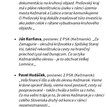
dokumentáciu na kruhový objazd. Prešovský kraj
má v pláne rekonštrukciu úseku v rámci územia
mesta Kežmarok a Ľubice a teraz komunikujeme
či Prešovský kraj dokáže zrealizovať túto investíciu
ako jeden celok v rátane vybudovania kruhového
objazdu.
„
Ján Kurňava
, poslanec Z PSK (Kežmarok): „
Za
Zamagurie – okružná križovatka v Spišskej Starej
Vsi, taktiež rekonštrukcia cesty na hraničný
priechod Lysá nad Dunajcom. Čo sa týka
Kežmarského okresu – je to obchvat Veľkej
Lomnice.
„
Pavel Hudáček
, poslanec Z PSK (Kežmarok):
„
Veľa financií išlo a ide do okresu Kežmarok. Vieme
krásne opraviť školy, vieme nové postaviť, cesty sú
poopravované – takže chvála a teším sa z toho,
čo ma veľmi trápi je to, že okres Kežmarok je v rámci
celého Slovenska druhý od konca v rámci
nezamestnanosti.
„