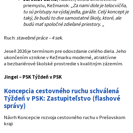
priemyslu, Kežmarok: „
Za nami dole je telocvičňa,
tu sú prístupy na výdaj jedla, garáže. Celý koncept je
taký, že budú to dve samostatné školy, ktoré, ale
budú mať spoločné zdieľané priestory.
„
Ruch:
stavebné práce – 4 sek.
Jeseň 2026 je termínom pre odovzdanie celého diela. Jeho
ukončením vznikne v Kežmarku moderné, atraktívne
a bezbariérové školské prostredie s kvalitným zázemím.
Jingel – PSK
Týždeň v PSK
Koncepcia cestovného ruchu schválená
Týždeň v PSK: Zastupiteľstvo (flashové
správy)
Návrh Koncepcie rozvoja cestovného ruchu v Prešovskom
kraji