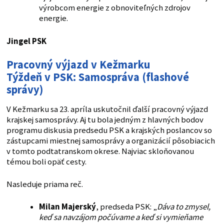
výrobcom energie z obnoviteľných zdrojov
energie.
Jingel PSK
Pracovný výjazd v Kežmarku
Týždeň v PSK: Samospráva (flashové
správy)
V Kežmarku sa 23. apríla uskutočnil ďalší pracovný výjazd
krajskej samosprávy. Aj tu bola jedným z hlavných bodov
programu diskusia predsedu PSK a krajských poslancov so
zástupcami miestnej samosprávy a organizácií pôsobiacich
v tomto podtatranskom okrese. Najviac skloňovanou
témou boli opäť cesty.
Nasleduje priama reč.
Milan Majerský
, predseda PSK: „
Dáva to zmysel,
keď sa navzájom počúvame a keď si vymieňame