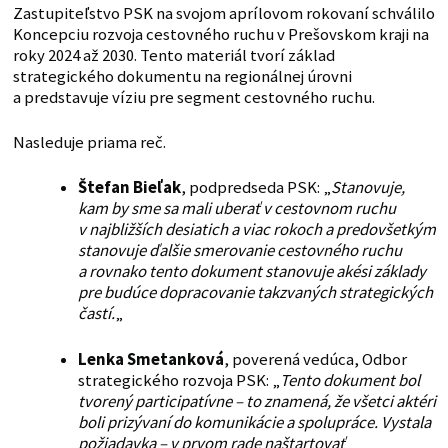
Zastupiteľstvo PSK na svojom aprílovom rokovaní schválilo
Koncepciu rozvoja cestovného ruchu v Prešovskom kraji na
roky 2024 až 2030. Tento materiál tvorí základ
strategického dokumentu na regionálnej úrovni
a predstavuje víziu pre segment cestovného ruchu.
Nasleduje priama reč.
Štefan Bieľak
, podpredseda PSK: „
Stanovuje,
kam by sme sa mali uberať v cestovnom ruchu
v najbližších desiatich a viac rokoch a predovšetkým
stanovuje ďalšie smerovanie cestovného ruchu
a rovnako tento dokument stanovuje akési základy
pre budúce dopracovanie takzvaných strategických
častí.
„
Lenka Smetanková
, poverená vedúca, Odbor
strategického rozvoja PSK: „
Tento dokument bol
tvorený participatívne – to znamená, že všetci aktéri
boli prizývaní do komunikácie a spolupráce. Vystala
požiadavka – v prvom rade naštartovať