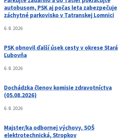
Parkujte zadarmo a do Tatier pokračujte
autobusom, PSK aj počas leta zabezpečuje
záchytné parkovisko v Tatranskej Lomnici
6. 8. 2026
PSK obnovil ďalší úsek cesty v okrese Stará
Ľubovňa
6. 8. 2026
Dochádzka členov komisie zdravotníctva
(05.08.2026)
6. 8. 2026
Majster/ka odbornej výchovy, SOŠ
elektrotechnická, Stropkov