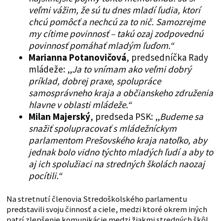
veľmi vážim, že sú tu dnes mladí ľudia, ktorí
chcú pomôcť a nechcú za to nič. Samozrejme
my cítime povinnosť – takú ozaj zodpovednú
povinnosť pomáhať mladým ľuďom.“
Marianna Potanovičová
, predsedníčka Rady
mládeže: „
Ja to vnímam ako veľmi dobrý
príklad, dobrej praxe, spolupráce
samosprávneho kraja a občianskeho združenia
hlavne v oblasti mládeže.“
Milan Majerský
, predseda PSK: „
Budeme sa
snažiť spolupracovať s mládežníckym
parlamentom Prešovského kraja natoľko, aby
jednak bolo vidno týchto mladých ľudí a aby to
aj ich spolužiaci na stredných školách naozaj
pocítili.“
Na stretnutí členovia Stredoškolského parlamentu
predstavili svoju činnosť a ciele, medzi ktoré okrem iných
patrí zlepšenie komunikácie medzi žiakmi stredných škôl