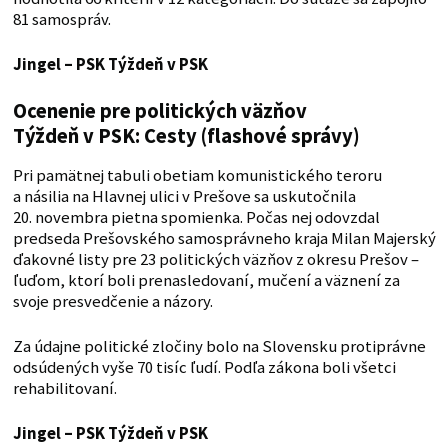
81 samospráv.
Jingel – PSK
Týždeň v PSK
Ocenenie pre politických väzňov
Týždeň v PSK: Cesty (flashové správy)
Pri pamätnej tabuli obetiam komunistického teroru
a násilia na Hlavnej ulici v Prešove sa uskutočnila
20. novembra pietna spomienka. Počas nej odovzdal
predseda Prešovského samosprávneho kraja Milan Majerský
ďakovné listy pre 23 politických väzňov z okresu Prešov –
ľuďom, ktorí boli prenasledovaní, mučení a väznení za
svoje presvedčenie a názory.
Za údajne politické zločiny bolo na Slovensku protiprávne
odsúdených vyše 70 tisíc ľudí. Podľa zákona boli všetci
rehabilitovaní.
Jingel – PSK
Týždeň v PSK