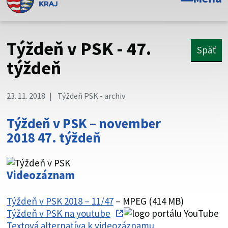
Toto je oficiálna webová stránka Prešovského
samosprávneho kraja. Oficiálne stránky využívajú doménu
psk.sk.
Týždeň v PSK - 47.
Späť
Táto stránka je zabezpečená
týždeň
Buďte pozorní a vždy sa uistite, že zdieľate informácie iba
cez zabezpečenú webovú stránku. Zabezpečená stránka
23. 11. 2018
Týždeň PSK - archiv
vždy začína https:// pred názvom domény webového sídla.
Týždeň v PSK – november
2018 47. týždeň
Videozáznam
Týždeň v PSK 2018 – 11/47
– MPEG (414 MB)
Týždeň v PSK na youtube
Textová alternatíva k videozáznamu