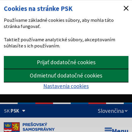
Cookies na stránke PSK
Používame základné cookies súbory, aby mohla táto
stránka fungovať.
Taktiež používame analytické súbory, akceptovaním
súhlasíte s ich používaním.
Prijať dodatočné cookies
Odmietnuť dodatočné cookies
Nastavenia cookies
SK
PSK
Doména psk.sk je oficiálna
Menu