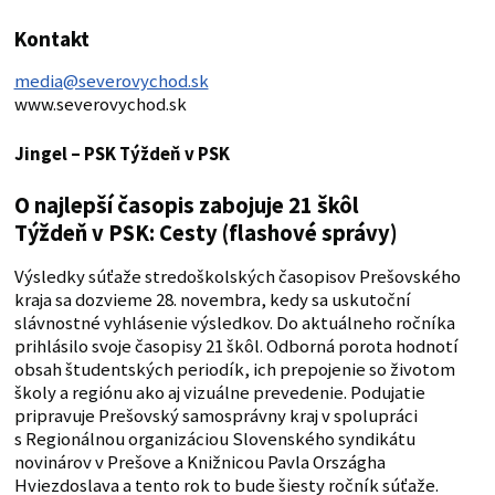
Kontakt
media@severovychod.sk
www.severovychod.sk
Jingel – PSK
Týždeň v PSK
O najlepší časopis zabojuje 21 škôl
Týždeň v PSK: Cesty (flashové správy)
Výsledky súťaže stredoškolských časopisov Prešovského
kraja sa dozvieme 28. novembra, kedy sa uskutoční
slávnostné vyhlásenie výsledkov. Do aktuálneho ročníka
prihlásilo svoje časopisy 21 škôl. Odborná porota hodnotí
obsah študentských periodík, ich prepojenie so životom
školy a regiónu ako aj vizuálne prevedenie. Podujatie
pripravuje Prešovský samosprávny kraj v spolupráci
s Regionálnou organizáciou Slovenského syndikátu
novinárov v Prešove a Knižnicou Pavla Országha
Hviezdoslava a tento rok to bude šiesty ročník súťaže.