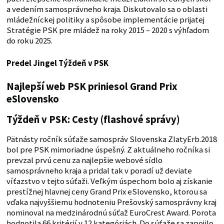
a vedením samosprávneho kraja. Diskutovalo sa o oblasti
mládežníckej politiky a spôsobe implementácie prijatej
Stratégie PSK pre mládež na roky 2015 – 2020 s výhľadom
do roku 2025.
Predel Jingel Týždeň v PSK
Najlepší web PSK priniesol Grand Prix
eSlovensko
Týždeň v PSK: Cesty (flashové správy)
Pätnásty ročník súťaže samospráv Slovenska ZlatyErb.2018
bol pre PSK mimoriadne úspešný. Z aktuálneho ročníka si
prevzal prvú cenu za najlepšie webové sídlo
samosprávneho kraja a pridal tak v poradí už deviate
víťazstvo v tejto súťaži. Veľkým úspechom bolo aj získanie
prestížnej hlavnej ceny Grand Prix eSlovensko, ktorou sa
vďaka najvyššiemu hodnoteniu Prešovský samosprávny kraj
nominoval na medzinárodnú súťaž EuroCrest Award. Porota
hodnotila 66 kritérií v 12 kategóriách. Do súťaže sa zapojilo