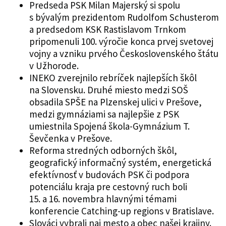
Predseda PSK Milan Majerský si spolu
s bývalým prezidentom Rudolfom Schusterom
a predsedom KSK Rastislavom Trnkom
pripomenuli 100. výročie konca prvej svetovej
vojny a vzniku prvého Československého štátu
v Užhorode.
INEKO zverejnilo rebríček najlepších škôl
na Slovensku. Druhé miesto medzi SOŠ
obsadila SPŠE na Plzenskej ulici v Prešove,
medzi gymnáziami sa najlepšie z PSK
umiestnila Spojená škola-Gymnázium T.
Ševčenka v Prešove.
Reforma stredných odborných škôl,
geografický informačný systém, energetická
efektívnosť v budovách PSK či podpora
potenciálu kraja pre cestovný ruch boli
15. a 16. novembra hlavnými témami
konferencie Catching-up regions v Bratislave.
Slováci vybrali naj mesto a obec našej krajiny.