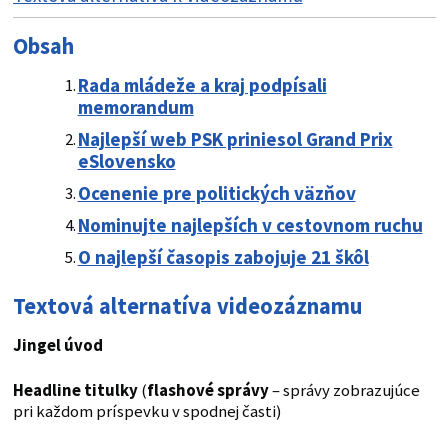
Obsah
Rada mládeže a kraj podpísali
memorandum
Najlepší web PSK priniesol Grand Prix
eSlovensko
Ocenenie pre politických väzňov
Nominujte najlepších v cestovnom ruchu
O najlepší časopis zabojuje 21 škôl
Textová alternatíva videozáznamu
Jingel úvod
Headline titulky
(
flashové správy
– správy zobrazujúce
pri každom príspevku v spodnej časti)