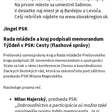
Na prvom mieste sa umiestnil Sabinov.
V desiatke naj miest je aj Bardejov a Levoča.
Celý rebríček nájdete na www.slovakregion.sk.
Jingel PSK
Rada mládeže a kraj podpísali memorandum
Týždeň v PSK: Cesty (flashové správy)
Prešovský samosprávny kraj a Rada mládeže Prešovského
kraja podpísali 20. novembra memorandum o spolupráci.
Stalo sa tak v rámci konferencie členov a koordinátorov
žiackych školských rád, ktorá sa uskutočnila pod záštitou
predsedu PSK Milana Majerského.
Nasleduje priama reč.
Milan Majerský
, predseda PSK:
„
Dobrovoľníctvo a participácia sú možno také
najsilnejšie pojmy tohto memoranda. Ja si