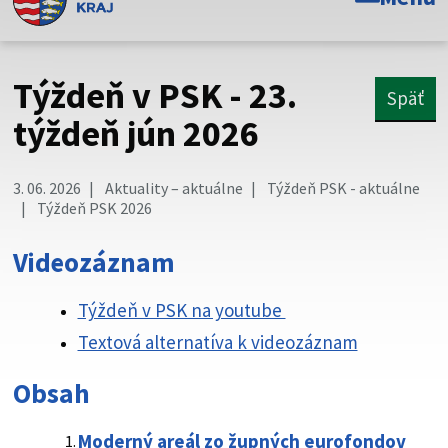
Toto je oficiálna webová stránka Prešovského
samosprávneho kraja. Oficiálne stránky využívajú doménu
psk.sk.
Týždeň v PSK - 23.
Späť
Táto stránka je zabezpečená
týždeň jún 2026
Buďte pozorní a vždy sa uistite, že zdieľate informácie iba
cez zabezpečenú webovú stránku. Zabezpečená stránka
3. 06. 2026
Aktuality – aktuálne
Týždeň PSK - aktuálne
vždy začína https:// pred názvom domény webového sídla.
Týždeň PSK 2026
Videozáznam
Týždeň v PSK na youtube
Textová alternatíva k videozáznam
Obsah
Moderný areál zo župných eurofondov