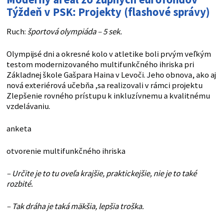
Týždeň v PSK: Projekty (flashové správy)
Ruch:
športová olympiáda – 5 sek.
Olympijsé dni a okresné kolo v atletike boli prvým veľkým
testom modernizovaného multifunkčného ihriska pri
Základnej škole Gašpara Haina v Levoči. Jeho obnova, ako aj
nová exteriérová učebňa ,sa realizovali v rámci projektu
Zlepšenie rovného prístupu k inkluzívnemu a kvalitnému
vzdelávaniu.
anketa
otvorenie multifunkčného ihriska
– Určite je to tu oveľa krajšie, praktickejšie, nie je to také
rozbité.
– Tak dráha je taká mäkšia, lepšia troška.