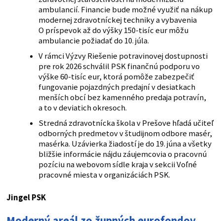
ambulancií. Financie bude možné využiť na nákup
modernej zdravotníckej techniky a vybavenia
O príspevok až do výšky 150-tisíc eur môžu
ambulancie požiadať do 10. júla.
V rámci Výzvy Riešenie potravinovej dostupnosti
pre rok 2026 schválil PSK finančnú podporu vo
výške 60-tisíc eur, ktorá pomôže zabezpečiť
fungovanie pojazdných predajní v desiatkach
menších obcí bez kamenného predaja potravín,
a to v deviatich okresoch.
Stredná zdravotnícka škola v Prešove hľadá učiteľ
odborných predmetov v študijnom odbore masér,
masérka. Uzávierka žiadostí je do 19. júna a všetky
bližšie informácie nájdu záujemcovia o pracovnú
pozíciu na webovom sídle kraja v sekcii Voľné
pracovné miesta v organizáciách PSK.
Jingel PSK
Moderný areál zo župných eurofondov