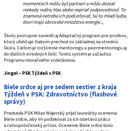
momentoch môžu byť partneri a môžu dostať
niekedy reálny hlas alebo nepriať zodpovednosť. To
znamená netreba ich podceňovať. Sú to mladí ľudia,
ktorí majú obrovské množstvo energie.
„
Školy postupne zaviedli aj Adaptačný program pre prvákov,
ktorý uľahčuje žiakom prechod zo základnej na strednú
školu. Cieľom je rozšírenie mentoringu a peermentoringu aj
do ďalších stredných škôl. Tento systém je súčasťou
Programu inovačného vzdelávania.
Jingel – PSK
Týždeň v PSK
Biele srdce aj pre sedem sestier z kraja
Týždeň v PSK: Zdravotníctvo (flashové
správy)
Predseda PSK Milan Majerský prijal laureátky ocenenia
Biele srdce, aby im poďakoval za ich obetavú prácu
a celospoločenský prínos. Ocenenie Biele srdce bolo