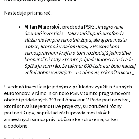
Nasleduje priama reč.
Milan Majerský
, predseda PSK: „
Integrované
územné investície – takzvané župné eurofondy
slúžia nie len pre samotnú župu, ale aj pre mestá
a obce, ktoré sú v našom kraji, v Prešovskom
samosprávnom kraji a o tom rozhodujú jednotlivé
kooperačné rady v tomto prípade kooperačná rada
Spiš a ja som rád, že takmer 600-tisíc eur bolo naozaj
veľmi dobre využitých – na obnovu, rekonštrukciu.
„
Uvedená investícia je jedným z príkladov využitia župných
eurofondov. V rámci nich bolo PSK v tomto programovom
období pridelených 293 miliónov eur. V Rade partnerstva,
ktorá schvaľuje jednotlivé projekty, sú združení rôzny
partneri župy, napríklad zástupcovia mestských
a miestnych samospráv, občianske združenia, cirkvi
a podobne.