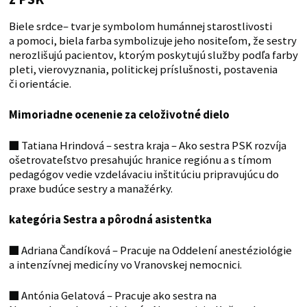
Biele srdce– tvar je symbolom humánnej starostlivosti
a pomoci, biela farba symbolizuje jeho nositeľom, že sestry
nerozlišujú pacientov, ktorým poskytujú služby podľa farby
pleti, vierovyznania, politickej príslušnosti, postavenia
či orientácie.
Mimoriadne ocenenie za celoživotné dielo
■
Tatiana Hrindová – sestra kraja – Ako sestra PSK rozvíja
ošetrovateľstvo presahujúc hranice regiónu a s tímom
pedagógov vedie vzdelávaciu inštitúciu pripravujúcu do
praxe budúce sestry a manažérky.
kategória Sestra a pôrodná asistentka
■
Adriana Čandíková – Pracuje na Oddelení anestéziológie
a intenzívnej medicíny vo Vranovskej nemocnici.
■
Antónia Gelatová – Pracuje ako sestra na