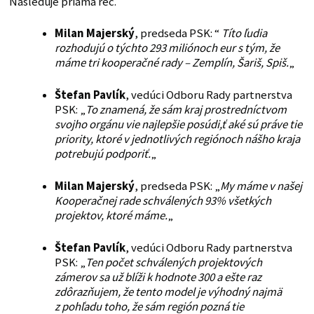
Nasleduje priama reč.
Milan Majerský
, predseda PSK: “
Títo ľudia
rozhodujú o týchto 293 miliónoch eur s tým, že
máme tri kooperačné rady – Zemplín, Šariš, Spiš.
„
Štefan Pavlík
, vedúci Odboru Rady partnerstva
PSK: „
To znamená, že sám kraj prostredníctvom
svojho orgánu vie najlepšie posúdi,ť aké sú práve tie
priority, ktoré v jednotlivých regiónoch nášho kraja
potrebujú podporiť.
„
Milan Majerský
, predseda PSK: „
My máme v našej
Kooperačnej rade schválených 93% všetkých
projektov, ktoré máme.
„
Štefan Pavlík
, vedúci Odboru Rady partnerstva
PSK: „
Ten počet schválených projektových
zámerov sa už blíži k hodnote 300 a ešte raz
zdôrazňujem, že tento model je výhodný najmä
z pohľadu toho, že sám región pozná tie