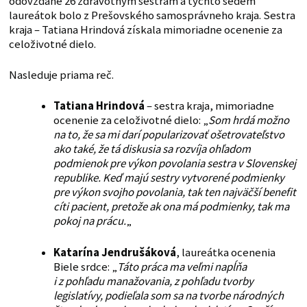
odovzdané 26 zdravotným sestrám a týchto sedem
laureátok bolo z Prešovského samosprávneho kraja. Sestra
kraja – Tatiana Hrindová získala mimoriadne ocenenie za
celoživotné dielo.
Nasleduje priama reč.
Tatiana Hrindová
– sestra kraja, mimoriadne
ocenenie za celoživotné dielo: „
Som hrdá možno
na to, že sa mi darí popularizovať ošetrovateľstvo
ako také, že tá diskusia sa rozvíja ohľadom
podmienok pre výkon povolania sestra v Slovenskej
republike. Keď majú sestry vytvorené podmienky
pre výkon svojho povolania, tak ten najväčší benefit
cíti pacient, pretože ak ona má podmienky, tak ma
pokoj na prácu.
„
Katarína Jendrušáková
, laureátka ocenenia
Biele srdce: „
Táto práca ma veľmi napĺňa
i z pohľadu manažovania, z pohľadu tvorby
legislatívy, podieľala som sa na tvorbe národných