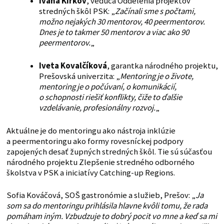
Ivana Kirkov
, vedúca Oddelenia projektov
stredných škôl PSK: „
Začínali sme s počtami,
možno nejakých 30 mentorov, 40 peermentorov.
Dnes je to takmer 50 mentorov a viac ako 90
peermentorov.
„
Iveta Kovalčíková
, garantka národného projektu,
Prešovská univerzita: „
Mentoring je o živote,
mentoring je o počúvaní, o komunikácií,
o schopnosti riešiť konflikty, čiže to ďalšie
vzdelávanie, profesionálny rozvoj.
„
Aktuálne je do mentoringu ako nástroja inklúzie
a peermentoringu ako formy rovesníckej podpory
zapojených desať župných stredných škôl. Tie sú súčasťou
národného projektu Zlepšenie stredného odborného
školstva v PSK a iniciatívy Catching-up Regions.
Sofia Kováčová, SOŠ gastronómie a služieb, Prešov: „
Ja
som sa do mentoringu prihlásila hlavne kvôli tomu, že rada
pomáham iným. Vzbudzuje to dobrý pocit vo mne a keď sa mi