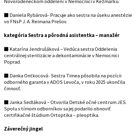
Novorodeneckom oddelení v Nemocnici v Kežmarku.
■
Daniela Rybárová- Pracuje ako sestra na úseku anestézie
vo FNsP J. A. Reimana Prešov.
kategória Sestra a pôrodná asistentka – manažér
■
Katarína Jendrušáková – Vedúca sestra Oddelenia
centrálnej sterilizácie a dekontaminácie v Nemocnici
Poprad.
■
Danka Ontkocová- Sestra Timea pôsobila na pozícii
odborného garanta v ADOS Levoča, v roku 2025 ukončila
činnosť.
■
Janka Sedláková – Otvorila Detské očné centrum JES.
Spolu s tímom odborníkov sa jej podarilo obnoviť
certifikačné štúdium Ortoptika – pleoptika.
Záverečný jingel