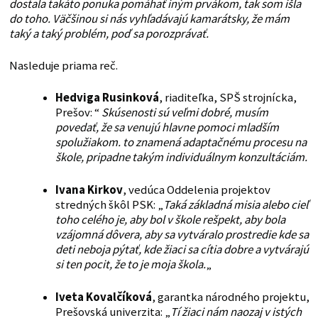
dostala takáto ponuka pomáhať iným prvákom, tak som išla
do toho. Väčšinou si nás vyhľadávajú kamarátsky, že mám
taký a taký problém, poď sa porozprávať.
Nasleduje priama reč.
Hedviga Rusinková
, riaditeľka, SPŠ strojnícka,
Prešov: “
Skúsenosti sú veľmi dobré, musím
povedať, že sa venujú hlavne pomoci mladším
spolužiakom. to znamená adaptačnému procesu na
škole, pripadne takým individuálnym konzultáciám.
Ivana Kirkov
, vedúca Oddelenia projektov
stredných škôl PSK: „
Taká základná misia alebo cieľ
toho celého je, aby bol v škole rešpekt, aby bola
vzájomná dôvera, aby sa vytváralo prostredie kde sa
deti neboja pýtať, kde žiaci sa cítia dobre a vytvárajú
si ten pocit, že to je moja škola.
„
Iveta Kovalčíková
, garantka národného projektu,
Prešovská univerzita: „
Tí žiaci nám naozaj v istých