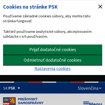
Cookies na stránke PSK
Používame základné cookies súbory, aby mohla táto
stránka fungovať.
Taktiež používame analytické súbory, akceptovaním
súhlasíte s ich používaním.
Prijať dodatočné cookies
Odmietnuť dodatočné cookies
Nastavenia cookies
SK
PSK
Doména psk.sk je oficiálna
Menu