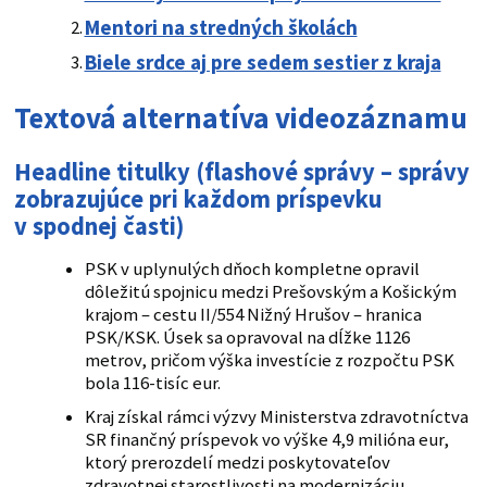
Mentori na stredných školách
Biele srdce aj pre sedem sestier z kraja
Textová alternatíva videozáznamu
Headline titulky
(
flashové správy
– správy
zobrazujúce pri každom príspevku
v spodnej časti)
PSK v uplynulých dňoch kompletne opravil
dôležitú spojnicu medzi Prešovským a Košickým
krajom – cestu II/554 Nižný Hrušov – hranica
PSK/KSK. Úsek sa opravoval na dĺžke 1126
metrov, pričom výška investície z rozpočtu PSK
bola 116-tisíc eur.
Kraj získal rámci výzvy Ministerstva zdravotníctva
SR finančný príspevok vo výške 4,9 milióna eur,
ktorý prerozdelí medzi poskytovateľov
zdravotnej starostlivosti na modernizáciu