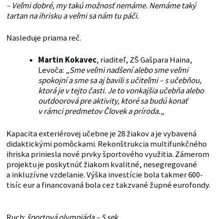
– Veľmi dobré, my takú možnosť nemáme. Nemáme taký
tartan na ihrisku a veľmi sa nám tu páči.
Nasleduje priama reč.
Martin Kokavec
, riaditeľ, ZŠ Gašpara Haina,
Levoča: „
Sme veľmi nadšení alebo sme veľmi
spokojní a sme sa aj bavili s učiteľmi – s učebňou,
ktorá je v tejto časti. Je to vonkajšia učebňa alebo
outdoorová pre aktivity, ktoré sa budú konať
v rámci predmetov Človek a príroda.
„
Kapacita exteriérovej učebne je 28 žiakov a je vybavená
didaktickými pomôckami. Rekonštrukcia multifunkčného
ihriska priniesla nové prvky športového využitia. Zámerom
projektu je poskytnúť žiakom kvalitné, nesegregované
a inkluzívne vzdelanie. Výška investície bola takmer 600-
tisíc eur a financovaná bola cez takzvané župné eurofondy.
Ruch:
športová olympiáda – 5 sek.