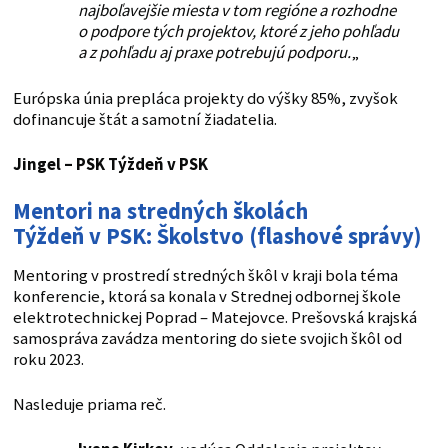
najboľavejšie miesta v tom regióne a rozhodne
o podpore tých projektov, ktoré z jeho pohľadu
a z pohľadu aj praxe potrebujú podporu.
„
Európska únia prepláca projekty do výšky 85%, zvyšok
dofinancuje štát a samotní žiadatelia.
Jingel – PSK
Týždeň v PSK
Mentori na stredných školách
Týždeň v PSK: Školstvo (flashové správy)
Mentoring v prostredí stredných škôl v kraji bola téma
konferencie, ktorá sa konala v Strednej odbornej škole
elektrotechnickej Poprad – Matejovce. Prešovská krajská
samospráva zavádza mentoring do siete svojich škôl od
roku 2023.
Nasleduje priama reč.