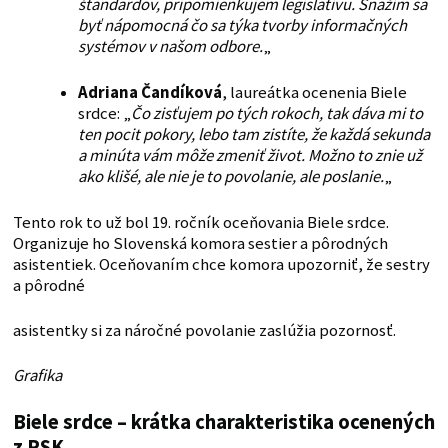
štandardov, pripomienkujem legislatívu. Snažím sa
byť nápomocná čo sa týka tvorby informačných
systémov v našom odbore.
„
Adriana Čandíková
, laureátka ocenenia Biele
srdce: „
Čo zisťujem po tých rokoch, tak dáva mi to
ten pocit pokory, lebo tam zistíte, že každá sekunda
a minúta vám môže zmeniť život. Možno to znie už
ako klišé, ale nie je to povolanie, ale poslanie.
„
Tento rok to už bol 19. ročník oceňovania Biele srdce.
Organizuje ho Slovenská komora sestier a pôrodných
asistentiek. Oceňovaním chce komora upozorniť, že sestry
a pôrodné
asistentky si za náročné povolanie zaslúžia pozornosť.
Grafika
Biele srdce – krátka charakteristika ocenených
z PSK