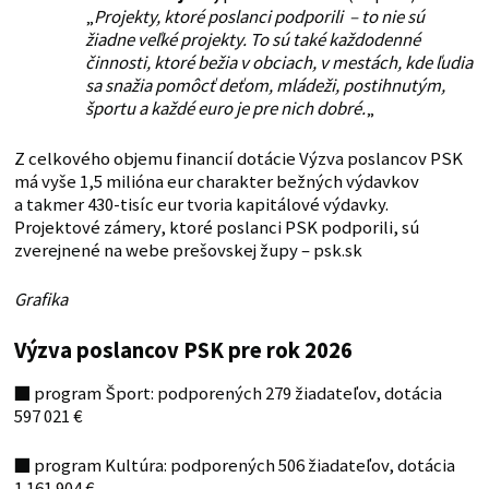
„
Projekty, ktoré poslanci podporili – to nie sú
žiadne veľké projekty. To sú také každodenné
činnosti, ktoré bežia v obciach, v mestách, kde ľudia
sa snažia pomôcť deťom, mládeži, postihnutým,
športu a každé euro je pre nich dobré.
„
Z celkového objemu financií dotácie Výzva poslancov PSK
má vyše 1,5 milióna eur charakter bežných výdavkov
a takmer 430-tisíc eur tvoria kapitálové výdavky.
Projektové zámery, ktoré poslanci PSK podporili, sú
zverejnené na webe prešovskej župy – psk.sk
Grafika
Výzva poslancov PSK pre rok 2026
■
program Šport: podporených 279 žiadateľov, dotácia
597 021 €
■
program Kultúra: podporených 506 žiadateľov, dotácia
1 161 904 €