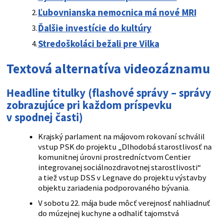
Ľubovnianska nemocnica má nové MRI
Ďalšie investície do kultúry
Stredoškoláci bežali pre Vilka
Textová alternatíva videozáznamu
Headline titulky
(
flashové správy
– správy
zobrazujúce pri každom príspevku
v spodnej časti)
Krajský parlament na májovom rokovaní schválil
vstup PSK do projektu „Dlhodobá starostlivosť na
komunitnej úrovni prostredníctvom Centier
integrovanej sociálnozdravotnej starostlivosti“
a tiež vstup DSS v Legnave do projektu výstavby
objektu zariadenia podporovaného bývania.
V sobotu 22. mája bude môcť verejnosť nahliadnuť
do múzejnej kuchyne a odhaliť tajomstvá