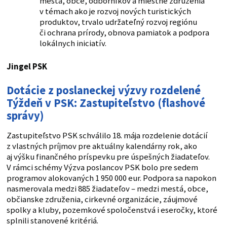
mestá, obce, odborníkov a miestne združenia
v témach ako je rozvoj nových turistických
produktov, trvalo udržateľný rozvoj regiónu
či ochrana prírody, obnova pamiatok a podpora
lokálnych iniciatív.
Jingel PSK
Dotácie z poslaneckej výzvy rozdelené
Týždeň v PSK: Zastupiteľstvo (flashové
správy)
Zastupiteľstvo PSK schválilo 18. mája rozdelenie dotácií
z vlastných príjmov pre aktuálny kalendárny rok, ako
aj výšku finančného príspevku pre úspešných žiadateľov.
V rámci schémy Výzva poslancov PSK bolo pre sedem
programov alokovaných 1 950 000 eur. Podpora sa napokon
nasmerovala medzi 885 žiadateľov – medzi mestá, obce,
občianske združenia, cirkevné organizácie, záujmové
spolky a kluby, pozemkové spoločenstvá i eseročky, ktoré
splnili stanovené kritériá.