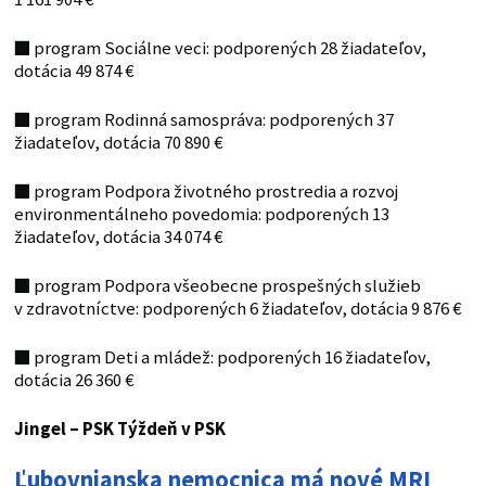
■
program Sociálne veci: podporených 28 žiadateľov,
dotácia 49 874 €
■
program Rodinná samospráva: podporených 37
žiadateľov, dotácia 70 890 €
■
program Podpora životného prostredia a rozvoj
environmentálneho povedomia: podporených 13
žiadateľov, dotácia 34 074 €
■
program Podpora všeobecne prospešných služieb
v zdravotníctve: podporených 6 žiadateľov, dotácia 9 876 €
■
program Deti a mládež: podporených 16 žiadateľov,
dotácia 26 360 €
Jingel – PSK
Týždeň v PSK
Ľubovnianska nemocnica má nové MRI