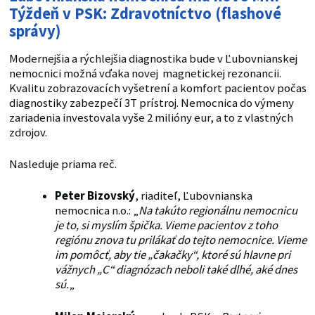
Týždeň v PSK: Zdravotníctvo (flashové
správy)
Modernejšia a rýchlejšia diagnostika bude v Ľubovnianskej
nemocnici možná vďaka novej magnetickej rezonancii.
Kvalitu zobrazovacích vyšetrení a komfort pacientov počas
diagnostiky zabezpečí 3T prístroj. Nemocnica do výmeny
zariadenia investovala vyše 2 milióny eur, a to z vlastných
zdrojov.
Nasleduje priama reč.
Peter Bizovský
, riaditeľ, Ľubovnianska
nemocnica n.o.: „
Na takúto regionálnu nemocnicu
je to, si myslím špička. Vieme pacientov z toho
regiónu znova tu prilákať do tejto nemocnice. Vieme
im pomôcť, aby tie „čakačky“, ktoré sú hlavne pri
vážnych „C“ diagnózach neboli také dlhé, aké dnes
sú.
„