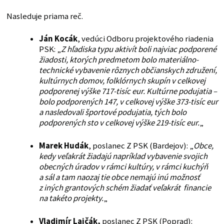
Nasleduje priama reč.
Ján Kocák
, vedúci Odboru projektového riadenia
PSK: „
Z hľadiska typu aktivít boli najviac podporené
žiadosti, ktorých predmetom bolo materiálno-
technické vybavenie rôznych občianskych združení,
kultúrnych domov, folklórnych skupín v celkovej
podporenej výške 717-tisíc eur. Kultúrne podujatia –
bolo podporených 147, v celkovej výške 373-tisíc eur
a nasledovali športové podujatia, tých bolo
podporených sto v celkovej výške 219-tisíc eur.
„
Marek Hudák
, poslanec Z PSK (Bardejov): „
Obce,
kedy veľakrát žiadajú napríklad vybavenie svojich
obecných úradov v rámci kultúry, v rámci kuchýň
a sál a tam naozaj tie obce nemajú inú možnosť
z iných grantových schém žiadať veľakrát financie
na takéto projekty.
„
Vladimír Lajčák,
poslanec Z PSK (Poprad):