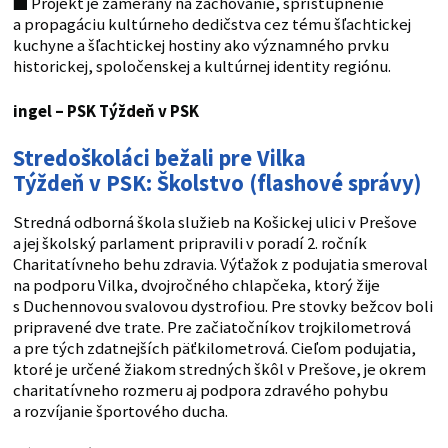
■
Projekt je zameraný na zachovanie, sprístupnenie
a propagáciu kultúrneho dedičstva cez tému šľachtickej
kuchyne a šľachtickej hostiny ako významného prvku
historickej, spoločenskej a kultúrnej identity regiónu.
ingel – PSK
Týždeň v PSK
Stredoškoláci bežali pre Vilka
Týždeň v PSK: Školstvo (flashové správy)
Stredná odborná škola služieb na Košickej ulici v Prešove
a jej školský parlament pripravili v poradí 2. ročník
Charitatívneho behu zdravia. Výťažok z podujatia smeroval
na podporu Vilka, dvojročného chlapčeka, ktorý žije
s Duchennovou svalovou dystrofiou. Pre stovky bežcov boli
pripravené dve trate. Pre začiatočníkov trojkilometrová
a pre tých zdatnejších päťkilometrová. Cieľom podujatia,
ktoré je určené žiakom stredných škôl v Prešove, je okrem
charitatívneho rozmeru aj podpora zdravého pohybu
a rozvíjanie športového ducha.