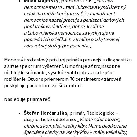
Milan Majerský
, predseda PSK: „
Partneri
nemocnice mesto Stará Ľubovňa a vyšší územný
celok iba môžu konštatovať, že manažment
nemocnice naozaj pracuje s peniazmi daňových
poplatníkov efektívne, dobre, kvalitne
a Ľubovnianska nemocnica sa vyskytuje na
popredných priečkach v kvalite poskytovanej
zdravotnej služby pre pacienta.
„
Moderný trojteslový prístroj prináša presnejšiu diagnostiku
a širšie spektrum vyšetrení. Umožňuje až trojnásobne
rýchlejšie snímanie, vysokú kvalitu obrazu a lepšie
rozlíšenie. Otvor s priemerom 70 centimetrov zároveň
poskytuje pacientom väčší komfort.
Nasleduje priama reč.
Štefan Harčarufka
, primár, Rádiologicko –
diagnostické oddelenie: „
Vieme robiť mozog,
chrbticu komplet, všetky kĺby. Máme dedikované
špeciálne cievky na všetky kĺby – mále, veľké kĺby,