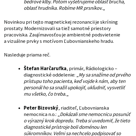
bedrové kĺby. Potom vyšetrujeme oblasť brucha,
oblasť hrudníka. Robíme MR prsníkov.
„
Novinkou pri tejto magnetickej rezonancii je skríning
prostaty. Modernizovali sa tiež samotné priestory
pracoviska. Zaujímavosťou je ambientné podsvietenie
a vizuálne prvky s motívom Ľubovnianskeho hradu.
Nasleduje priama reč.
Štefan Harčarufka
, primár, Rádiologicko –
diagnostické oddelenie: „
My sa snažíme od prvého
prístupu toho pacienta, keď vojde k nám, aby ten
personál ho sa snažil upokojiť, ukľudniť, vysvetliť
mu všetko, čo treba.
„
Peter Bizovský
, riaditeľ, Ľubovnianska
nemocnica n.o.: „
Dokázali sme nemocnicu posunúť
o výrazný krok dopredu. Treba si uvedomiť, že tieto
diagnostické prístroje boli doménou len
súkromníkov. Veľmi sa nechcelo podpisovať so