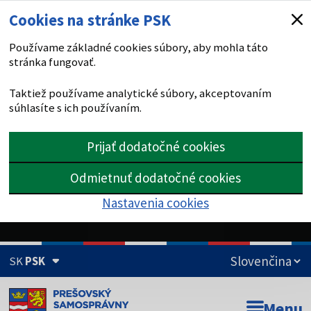
Cookies na stránke PSK
Používame základné cookies súbory, aby mohla táto
stránka fungovať.
Taktiež používame analytické súbory, akceptovaním
súhlasíte s ich používaním.
Prijať dodatočné cookies
Odmietnuť dodatočné cookies
Nastavenia cookies
SK
PSK
Doména psk.sk je oficiálna
Menu