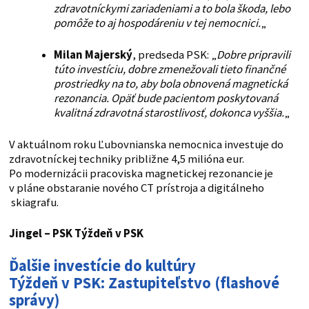
zdravotníckymi zariadeniami a to bola škoda, lebo
pomôže to aj hospodáreniu v tej nemocnici.
„
Milan Majerský
, predseda PSK: „
Dobre pripravili
túto investíciu, dobre zmenežovali tieto finančné
prostriedky na to, aby bola obnovená magnetická
rezonancia. Opäť bude pacientom poskytovaná
kvalitná zdravotná starostlivosť, dokonca vyššia.
„
V aktuálnom roku Ľubovnianska nemocnica investuje do
zdravotníckej techniky približne 4,5 milióna eur.
Po modernizácii pracoviska magnetickej rezonancie je
v pláne obstaranie nového CT prístroja a digitálneho
skiagrafu.
Jingel – PSK
Týždeň v PSK
Ďalšie investície do kultúry
Týždeň v PSK: Zastupiteľstvo (flashové
správy)