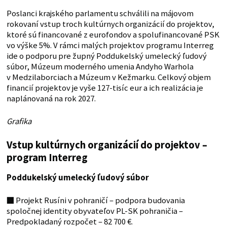
Poslanci krajského parlamentu schválili na májovom
rokovaní vstup troch kultúrnych organizácií do projektov,
ktoré sú financované z eurofondov a spolufinancované PSK
vo výške 5%. V rámci malých projektov programu Interreg
ide o podporu pre župný Poddukelský umelecký ľudový
súbor, Múzeum moderného umenia Andyho Warhola
v Medzilaborciach a Múzeum v Kežmarku. Celkový objem
financií projektov je vyše 127-tisíc eur a ich realizácia je
naplánovaná na rok 2027.
Grafika
Vstup kultúrnych organizácií do projektov –
program Interreg
Poddukelský umelecký ľudový súbor
■
Projekt Rusíni v pohraničí – podpora budovania
spoločnej identity obyvateľov PL-SK pohraničia –
Predpokladaný rozpočet – 82 700 €.