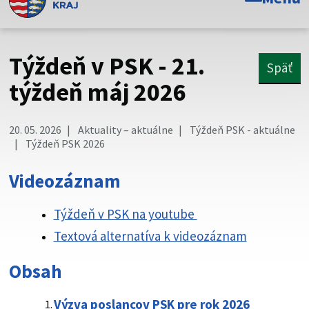
Toto je oficiálna webová stránka Prešovského
samosprávneho kraja. Oficiálne stránky využívajú doménu
psk.sk.
Týždeň v PSK - 21.
Späť
Táto stránka je zabezpečená
týždeň máj 2026
Buďte pozorní a vždy sa uistite, že zdieľate informácie iba
cez zabezpečenú webovú stránku. Zabezpečená stránka
20. 05. 2026
Aktuality – aktuálne
Týždeň PSK - aktuálne
vždy začína https:// pred názvom domény webového sídla.
Týždeň PSK 2026
Videozáznam
Týždeň v PSK na youtube
Textová alternatíva k videozáznam
Obsah
Výzva poslancov PSK pre rok 2026