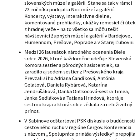
slovenských múzeí a galérií. Stane sa tak v rámci
22. ročníka podujatia Noc múzeí a galérií.
Koncerty, výstavy, interaktívne dielne,
komentované prehliadky, ukážky remesiel či útek
z hradnej veže – na to všetko sa môžu tešiť
návštevníci župných múzeí a galérií v Bardejove,
Humennom, Prešove, Poprade a v Starej Ľubovni.
Medzi 26 laureátok národného ocenenia Biele
srdce 2026, ktoré každoročne udeľuje Slovenská
komora sestier a pôrodných asistentiek, sa
zaradilo aj sedem sestier z Prešovského kraja.
Prevzali si ho Adriana Čandíková, Antónia
Gelatová, Daniela Rybárová, Katarína
Jendrušáková, Danka Ontkocová-sestra Timea,
Janka Sedláková a Tatiana Hrindová, ktorá je
sestrou kraja a ktorá srdce získala za celoživotný
prínos.
V Sabinove odštartoval PSK diskusiu o budúcnosti
cestovného ruchu v regióne Čergov. Konferencia
s názvom „Spolupráca prináša výsledky“ prepojila