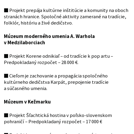
■
Projekt prepája kultúrne inštitúcie a komunity na oboch
stranách hranice. Spoločné aktivity zamerané na tradície,
folklór, históriu a živé dedičstvo.
Múzeum moderného umenia A. Warhola
v Medzilaborciach
■
Projekt Korene odnikiaľ – od tradície k pop artu –
Predpokladaný rozpočet – 28 000 €.
■
Cieľom je zachovanie a propagácia spoločného
kultúrneho dedičstva Karpát, prepojenie tradície
a súčasného umenia.
Múzeum v Kežmarku
■
Projekt Šľachtická hostina v poľsko-slovenskom
pohraničí – Predpokladaný rozpočet – 17 000 €