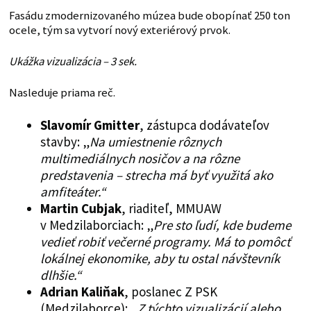
Fasádu zmodernizovaného múzea bude obopínať 250 ton
ocele, tým sa vytvorí nový exteriérový prvok.
Ukážka vizualizácia – 3 sek.
Nasleduje priama reč.
Slavomír Gmitter
, zástupca dodávateľov
stavby: „
Na umiestnenie rôznych
multimediálnych nosičov a na rôzne
predstavenia – strecha má byť využitá ako
amfiteáter.“
Martin Cubjak
, riaditeľ, MMUAW
v Medzilaborciach: „
Pre sto ľudí, kde budeme
vedieť robiť večerné programy. Má to pomôcť
lokálnej ekonomike, aby tu ostal návštevník
dlhšie.“
Adrian Kaliňak
, poslanec Z PSK
(Medzilaborce): „
Z týchto vizualizácií alebo