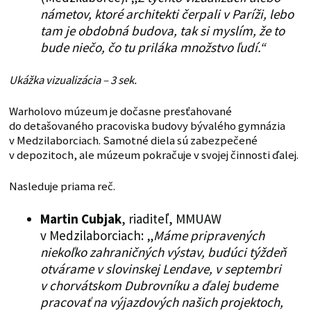
námetov, ktoré architekti čerpali v Paríži, lebo
tam je obdobná budova, tak si myslím, že to
bude niečo, čo tu priláka množstvo ľudí.“
Ukážka vizualizácia – 3 sek.
Warholovo múzeum je dočasne presťahované
do detašovaného pracoviska budovy bývalého gymnázia
v Medzilaborciach. Samotné diela sú zabezpečené
v depozitoch, ale múzeum pokračuje v svojej činnosti ďalej.
Nasleduje priama reč.
Martin Cubjak
, riaditeľ, MMUAW
v Medzilaborciach: „
Máme pripravených
niekoľko zahraničných výstav, budúci týždeň
otvárame v slovinskej Lendave, v septembri
v chorvátskom Dubrovníku a ďalej budeme
pracovať na výjazdových našich projektoch,