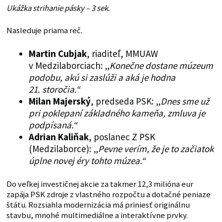
Ukážka strihanie pásky – 3 sek.
Nasleduje priama reč.
Martin Cubjak
, riaditeľ, MMUAW
v Medzilaborciach: „
Konečne dostane múzeum
podobu, akú si zaslúži a aká je hodna
21. storočia.“
Milan Majerský
, predseda PSK: „
Dnes sme už
pri poklepaní základného kameňa, zmluva je
podpísaná.“
Adrian Kaliňak
, poslanec Z PSK
(Medzilaborce): „
Pevne verím, že je to začiatok
úplne novej éry tohto múzea.“
Do veľkej investičnej akcie za takmer 12,3 milióna eur
zapája PSK zdroje z vlastného rozpočtu a dotačné peniaze
štátu. Rozsiahla modernizácia má priniesť originálnu
stavbu, mnohé multimediálne a interaktívne prvky.