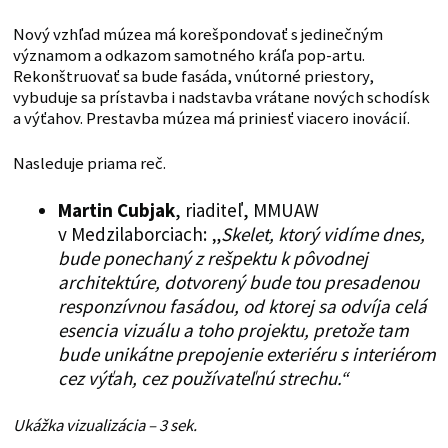
Nový vzhľad múzea má korešpondovať s jedinečným
významom a odkazom samotného kráľa pop-artu.
Rekonštruovať sa bude fasáda, vnútorné priestory,
vybuduje sa prístavba i nadstavba vrátane nových schodísk
a výťahov. Prestavba múzea má priniesť viacero inovácií.
Nasleduje priama reč.
Martin Cubjak
, riaditeľ, MMUAW
v Medzilaborciach: „
Skelet, ktorý vidíme dnes,
bude ponechaný z rešpektu k pôvodnej
architektúre, dotvorený bude tou presadenou
responzívnou fasádou, od ktorej sa odvíja celá
esencia vizuálu a toho projektu, pretože tam
bude unikátne prepojenie exteriéru s interiérom
cez výťah, cez používateľnú strechu.“
Ukážka vizualizácia – 3 sek.