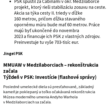
PSK spustil za Čabinami v okr. Medzilaborce
projekt, ktorý rieši stabilizáciu zosuvu na ceste.
Akcia sa týka cesty II. triedy v dĺžke
160 metrov, pričom dĺžka stavaného
opornému múru bude mať 60 metrov. Práce
majú byť ukončené do novembra
2023 a financuje ich PSK z vlastných zdrojov.
Preinvestuje tu vyše 703-tisíc eur.
Jingel PSK
MMUAW v Medzilaborciach – rekonštrukcia
začala
Týždeň v PSK: Investície (flashové správy)
Posledné umelecké diela sú presťahované, základný
kameň je poklepaný a toľko očakávaná rekonštrukcia
Múzea moderného umenia Andyho Warhola
v Medzilaborciach sa začala.