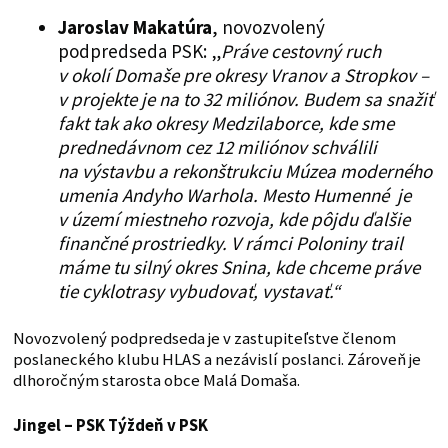
Jaroslav Makatúra
, novozvolený
podpredseda PSK: „
Práve cestovný ruch
v okolí Domaše pre okresy Vranov a Stropkov –
v projekte je na to 32 miliónov. Budem sa snažiť
fakt tak ako okresy Medzilaborce, kde sme
prednedávnom cez 12 miliónov schválili
na výstavbu a rekonštrukciu Múzea moderného
umenia Andyho Warhola. Mesto Humenné je
v území miestneho rozvoja, kde pôjdu ďalšie
finančné prostriedky. V rámci Poloniny trail
máme tu silný okres Snina, kde chceme práve
tie cyklotrasy vybudovať, vystavať.“
Novozvolený podpredseda je v zastupiteľstve členom
poslaneckého klubu HLAS a nezávislí poslanci. Zároveň je
dlhoročným starosta obce Malá Domaša.
Jingel – PSK
Týždeň v PSK