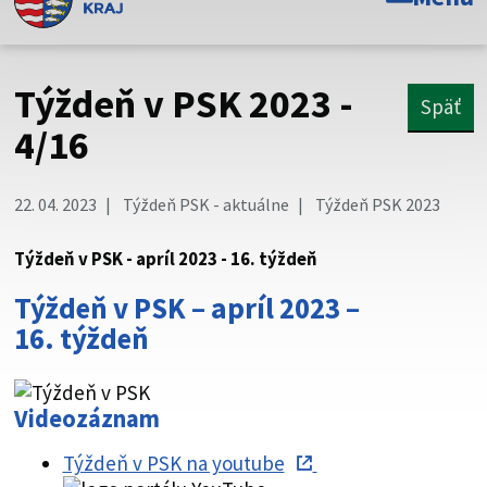
Toto je oficiálna webová stránka Prešovského
samosprávneho kraja. Oficiálne stránky využívajú doménu
psk.sk.
Týždeň v PSK 2023 -
Späť
Táto stránka je zabezpečená
4/16
Buďte pozorní a vždy sa uistite, že zdieľate informácie iba
cez zabezpečenú webovú stránku. Zabezpečená stránka
22. 04. 2023
Týždeň PSK - aktuálne
Týždeň PSK 2023
vždy začína https:// pred názvom domény webového sídla.
Týždeň v PSK - apríl 2023 - 16. týždeň
Týždeň v PSK – apríl 2023 –
16. týždeň
Videozáznam
Týždeň v PSK na youtube