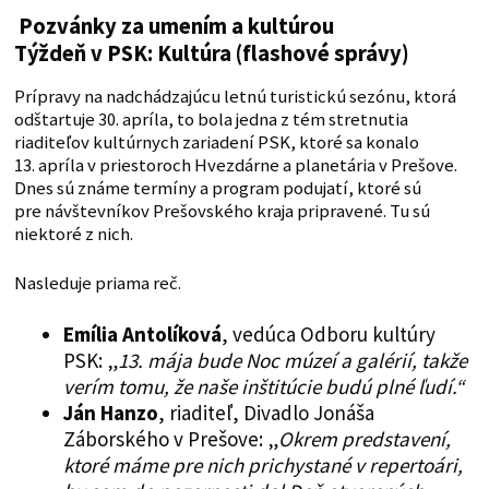
Pozvánky za umením a kultúrou
Týždeň v PSK: Kultúra (flashové správy)
Prípravy na nadchádzajúcu letnú turistickú sezónu, ktorá
odštartuje 30. apríla, to bola jedna z tém stretnutia
riaditeľov kultúrnych zariadení PSK, ktoré sa konalo
13. apríla v priestoroch Hvezdárne a planetária v Prešove.
Dnes sú známe termíny a program podujatí, ktoré sú
pre návštevníkov Prešovského kraja pripravené. Tu sú
niektoré z nich.
Nasleduje priama reč.
Emília Antolíková
, vedúca Odboru kultúry
PSK: „
13. mája bude Noc múzeí a galérií, takže
verím tomu, že naše inštitúcie budú plné ľudí.“
Ján Hanzo
, riaditeľ, Divadlo Jonáša
Záborského v Prešove: „
Okrem predstavení,
ktoré máme pre nich prichystané v repertoári,