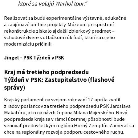
ktoré sa volajú Warhol tour.“
Realizovať sa budú experimentálne výstavné, edukačné
a zaujímavé on-line projekty. Múzeum pri spustení
rekonštrukcie získalo aj ďalší zbierkový predmet –
vchodové dvere s otlačkom rúk ľudí, ktorí sa o jeho
modernizáciu pričinili.
Jingel – PSK
Týždeň v PSK
Kraj má tretieho podpredsedu
Týždeň v PSK: Zastupiteľstvo (flashové
správy)
Krajský parlament na svojom rokovaní 17. apríla zvolil
z radov poslancov za tretieho podpredsedu PSK Jaroslava
Makatúru, a to na návrh župana Milana Majerského. Nový
podpredseda kraja sa v rámci územnej pôsobnosti bude
venovať predovšetkým regiónu Horný Zemplín. Zamerať sa
chce na regionálny rozvoj a podporu cestovného ruchu.