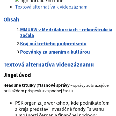
Textová alternatíva k videozáznam
Obsah
MMUAW v Medzilaborciach – rekonštrukcia
začala
Kraj má tretieho podpredsedu
Pozvánky za umením a kultúrou
Textová alternatíva videozáznamu
Jingel úvod
Headline titulky
(
flashové správy
– správy zobrazujúce
pri každom príspevku v spodnej časti)
PSK organizuje workshop, kde podnikateľom
z kraja predstaví investičné fondy Taiwanu
a možnosti čerpania finančnej podpory.