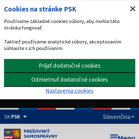
Cookies na stránke PSK
Používame základné cookies súbory, aby mohla táto
stránka fungovať.
Taktiež používame analytické súbory, akceptovaním
súhlasíte s ich používaním.
Prijať dodatočné cookies
Odmietnuť dodatočné cookies
Nastavenia cookies
SK
PSK
Doména psk.sk je oficiálna
Menu