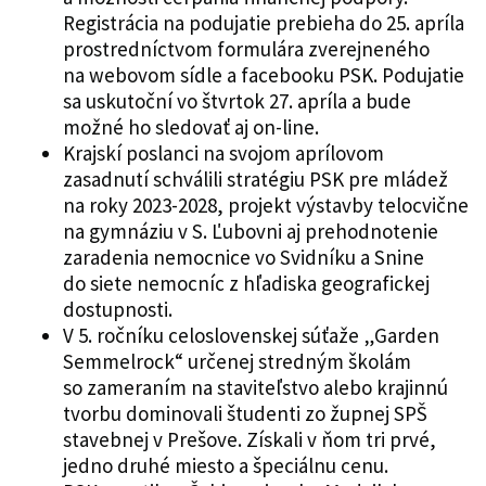
Registrácia na podujatie prebieha do 25. apríla
prostredníctvom formulára zverejneného
na webovom sídle a facebooku PSK. Podujatie
sa uskutoční vo štvrtok 27. apríla a bude
možné ho sledovať aj on-line.
Krajskí poslanci na svojom aprílovom
zasadnutí schválili stratégiu PSK pre mládež
na roky 2023-2028, projekt výstavby telocvične
na gymnáziu v S. Ľubovni aj prehodnotenie
zaradenia nemocnice vo Svidníku a Snine
do siete nemocníc z hľadiska geografickej
dostupnosti.
V 5. ročníku celoslovenskej súťaže „Garden
Semmelrock“ určenej stredným školám
so zameraním na staviteľstvo alebo krajinnú
tvorbu dominovali študenti zo župnej SPŠ
stavebnej v Prešove. Získali v ňom tri prvé,
jedno druhé miesto a špeciálnu cenu.