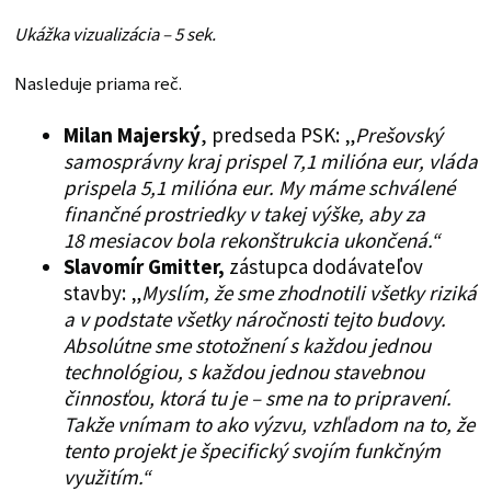
Ukážka vizualizácia – 5 sek.
Nasleduje priama reč.
Milan Majerský
, predseda PSK: „
Prešovský
samosprávny kraj prispel 7,1 milióna eur, vláda
prispela 5,1 milióna eur. My máme schválené
finančné prostriedky v takej výške, aby za
18 mesiacov bola rekonštrukcia ukončená.“
Slavomír Gmitter,
zástupca dodávateľov
stavby: „
Myslím, že sme zhodnotili všetky riziká
a v podstate všetky náročnosti tejto budovy.
Absolútne sme stotožnení s každou jednou
technológiou, s každou jednou stavebnou
činnosťou, ktorá tu je – sme na to pripravení.
Takže vnímam to ako výzvu, vzhľadom na to, že
tento projekt je špecifický svojím funkčným
využitím.“