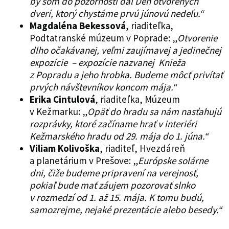
by som do pozornosti dal Deň otvorených
dverí, ktorý chystáme prvú júnovú nedeľu.“
Magdaléna Bekessová
, riaditeľka,
Podtatranské múzeum v Poprade: „
Otvorenie
dlho očakávanej, veľmi zaujímavej a jedinečnej
expozície – expozície nazvanej Knieža
z Popradu a jeho hrobka. Budeme môcť privítať
prvých návštevníkov koncom mája.“
Erika Cintulová
, riaditeľka, Múzeum
v Kežmarku: „
Opäť do hradu sa nám nasťahujú
rozprávky, ktoré začíname hrať v interiéri
Kežmarského hradu od 29. mája do 1. júna.“
Viliam Kolivoška
, riaditeľ, Hvezdáreň
a planetárium v Prešove: „
Európske solárne
dni, čiže budeme pripravení na verejnosť,
pokiaľ bude mať záujem pozorovať slnko
v rozmedzí od 1. až 15. mája. K tomu budú,
samozrejme, nejaké prezentácie alebo besedy.“