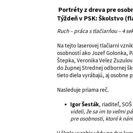
Portréty z dreva pre osob
Týždeň v PSK: Školstvo (f
Ruch – práca s tlačiarňou – 4 sek
Na tejto laserovej tlačiarni vz
osobností ako Jozef Golonka, 
Štepka, Veronika Velez Zuzulov
do župnej Strednej odbornej šk
tieto diela vyrábajú, aj osobne p
Nasleduje priama reč.
Igor Šesták
, riaditeľ, SO
videli, že sa im to veľmi p
pre osobnosti, ktoré k nám 