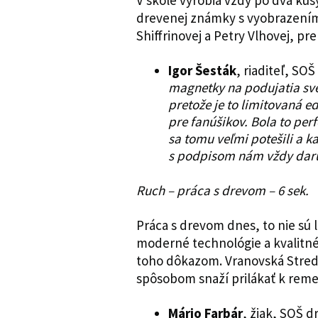
V škole vyrobia vždy po dva kus
drevenej známky s vyobrazením
Shiffrinovej a Petry Vlhovej, pre 
Igor Šesták
, riaditeľ, SO
magnetky na podujatia sve
pretože je to limitovaná e
pre fanúšikov. Bola to pe
sa tomu veľmi potešili a 
s podpisom nám vždy daru
Ruch – práca s drevom – 6 sek.
Práca s drevom dnes, to nie sú 
moderné technológie a kvalitné
toho dôkazom. Vranovská Stred
spôsobom snaží prilákať k reme
Mário Farbár
, žiak, SOŠ d