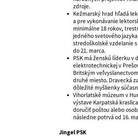
zdroje.
Kežmarský hrad hľadá lekto
a pre vykonávanie lektors
minimálne 18 rokov, tres
jedného svetového jazyka
stredoškolské vzdelanie s
do 21. marca.
PSK má ženskú líderku v di
elektrotechnickej v Prešo
Britským veľvyslanectvom 
druhé miesto. Dravecká z
dôležité myšlienky súčasn
Vihorlatské múzeum v Hum
výstave Karpatská kraslica
doručiť poštou alebo osob
následne potrvá od 16. ma
Jingel PSK