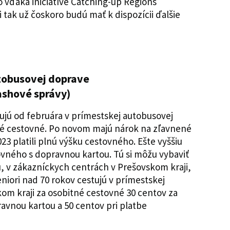
o vďaka iniciatíve Catching-up Regions
ci tak už čoskoro budú mať k dispozícii ďalšie
tobusovej doprave
ashové správy)
tujú od februára v prímestskej autobusovej
é cestovné. Po novom majú nárok na zľavnené
023 platili plnú výšku cestovného. Ešte vyššiu
ovného s dopravnou kartou. Tú si môžu vybaviť
 v zákazníckych centrách v Prešovskom kraji,
eniori nad 70 rokov cestujú v prímestskej
om kraji za osobitné cestovné 30 centov za
avnou kartou a 50 centov pri platbe