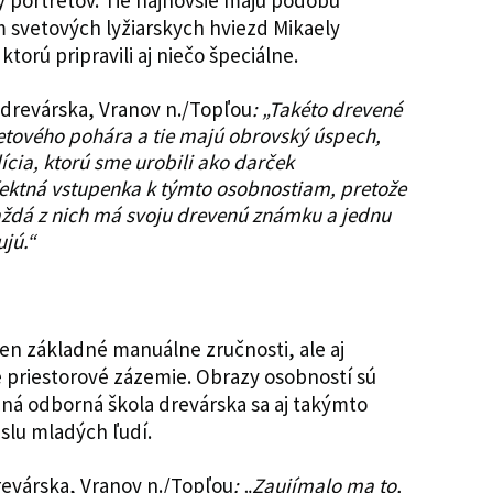
y portrétov. Tie najnovšie majú podobu
 svetových lyžiarskych hviezd Mikaely
ktorú pripravili aj niečo špeciálne.
Š drevárska, Vranov n./Topľou
: „Takéto drevené
tového pohára a tie majú obrovský úspech,
dícia, ktorú sme urobili ako darček
rfektná vstupenka k týmto osobnostiam, pretože
každá z nich má svoju drevenú známku a jednu
jú.“
len základné manuálne zručnosti, ale aj
 priestorové zázemie. Obrazy osobností sú
ná odborná škola drevárska sa aj takýmto
slu mladých ľudí.
revárska, Vranov n./Topľou
: „Zaujímalo ma to,