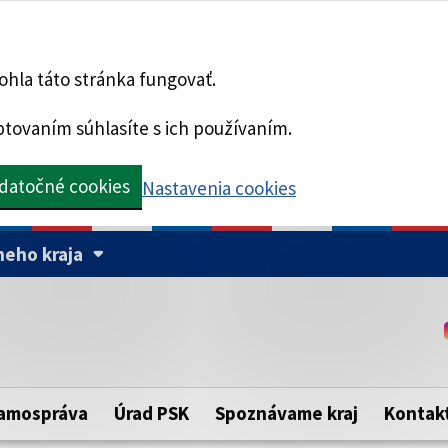
hla táto stránka fungovať.
tovaním súhlasíte s ich používaním.
datočné cookies
Nastavenia cookies
eho kraja
Táto stránka je zabezpe
Buďte pozorní a vždy sa ui
ého samosprávneho kraja.
zabezpečenú webovú strá
https:// pred názvom dom
amospráva
Úrad PSK
Spoznávame kraj
Kontak