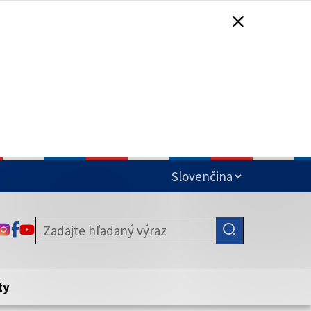
čená
ODKAZ SA OTVORÍ NA NOVEJ KARTE
ODKAZ SA OTVORÍ NA NOVEJ KARTE
ODKAZ SA OTVORÍ NA NOVEJ KARTE
stite, že zdieľate informácie iba cez
nku. Zabezpečená stránka vždy začína
ény webového sídla.
ty