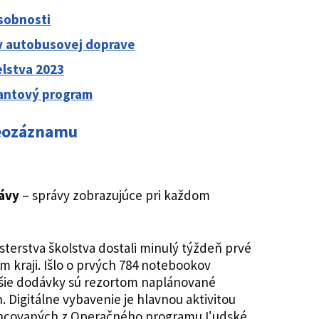
osobnosti
v autobusovej doprave
lstva 2023
rantový program
deozáznamu
ávy
– správy zobrazujúce pri každom
sterstva školstva dostali minulý týždeň prvé
m kraji. Išlo o prvých 784 notebookov
lšie dodávky sú rezortom naplánované
. Digitálne vybavenie je hlavnou aktivitou
ancovaných z Operačného programu Ľudské