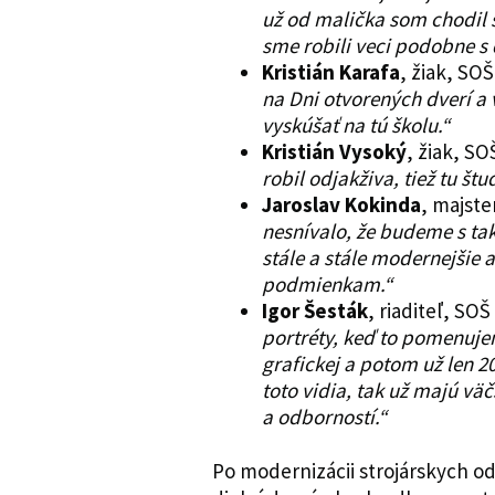
už od malička som chodil 
sme robili veci podobne s
Kristián Karafa
, žiak, SO
na Dni otvorených dverí a v
vyskúšať na tú školu.“
Kristián Vysoký
, žiak, S
robil odjakživa, tiež tu št
Jaroslav Kokinda
, majst
nesnívalo, že budeme s tak
stále a stále modernejšie
podmienkam.“
Igor Šesták
, riaditeľ, SO
portréty, keď to pomenuje
grafickej a potom už len 
toto vidia, tak už majú vä
a odborností.“
Po modernizácii strojárskych o