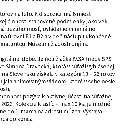
rov na leto. K dispozícii má 6 miest
kej činnosti stanovené podmienky, ako vek
tná bezúhonnosť, ovládanie minimálne
 na úrovni B1 a B2 a v deň nástupu ukončené
 maturitou. Múzeum žiadosti prijíma
gitálnej dobe. Je ňou žiačka IV.SA triedy SPŠ
ve Simona Dravecká, ktorá v súťaži vyhlásenej
na Slovensku získala v kategórii 19 – 26 rokov
aujala animovaným videom, ktoré v sebe nesie
osti.
ennom pozýva k aktívnej účasti na súťažnej
 2023. Kolekcie kraslíc – max 10 ks, je možné
ne do 1. marca na adresu múzea. Výstava
rca do konca.