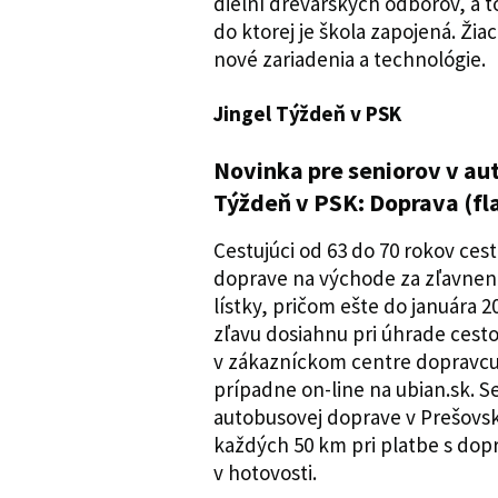
dielní drevárskych odborov, a t
do ktorej je škola zapojená. Žia
nové zariadenia a technológie.
Jingel Týždeň v PSK
Novinka pre seniorov v au
Týždeň v PSK: Doprava (fl
Cestujúci od 63 do 70 rokov ces
doprave na východe za zľavnen
lístky, pričom ešte do januára 2
zľavu dosiahnu pri úhrade cest
v zákazníckom centre dopravcu,
prípadne on-line na ubian.sk. S
autobusovej doprave v Prešovsk
každých 50 km pri platbe s dopr
v hotovosti.