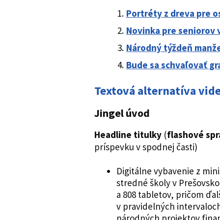
Portréty z dreva pre 
Novinka pre seniorov 
Národný týždeň manže
Bude sa schvaľovať g
Textová alternatíva vi
Jingel úvod
Headline titulky
(
flashové spr
príspevku v spodnej časti)
Digitálne vybavenie z mini
stredné školy v Prešovsko
a 808 tabletov, pričom ďa
v pravidelných intervaloch
národných projektov fin