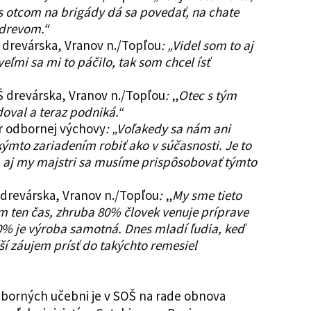
s otcom na brigády dá sa povedať, na chate
 drevom.“
Š drevárska, Vranov n./Topľou
: „Videl som to aj
eľmi sa mi to páčilo, tak som chcel ísť
OŠ drevárska, Vranov n./Topľou
:
„
Otec s tým
udoval a teraz podniká.“
er odbornej výchovy
: „Voľakedy sa nám ani
ýmto zariadením robiť ako v súčasnosti. Je to
 a aj my majstri sa musíme prispôsobovať týmto
Š drevárska, Vranov n./Topľou
:
„
My sme tieto
m ten čas, zhruba 80% človek venuje príprave
20% je výroba samotná. Dnes mladí ľudia, keď
čší záujem prísť do takýchto remesiel
dborných učebni je v SOŠ na rade obnova