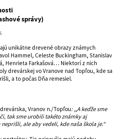
nosti
lashové správy)
.
nikajú unikátne drevené obrazy známych
Pavol Hammel, Celeste Buckingham, Stanislav
á, Henrieta Farkašová… Niektorí z nich
oly drevárskej vo Vranove nad Topľou, kde sa
rišli, a to počas Dňa remesiel.
Š drevárska, Vranov n./Topľou
:
„
A keďže sme
áči, tak sme urobili takéto známky aj
neprišli, ale aby vedeli, kde naša škola je.“