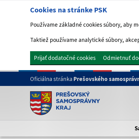
Cookies na stránke PSK
Používame základné cookies súbory, aby mo
Taktiež používame analytické súbory, akcep
Prijať dodatočné cookies
Odmietnuť do
PRESKOČIŤ NA HLAVNÝ OBSAH
Oficiálna stránka
Prešovského samosprávn
Doména psk.sk je oficiálna
Toto je oficiálna webová stránka Prešovsk
Oficiálne stránky využívajú doménu psk.sk.
S