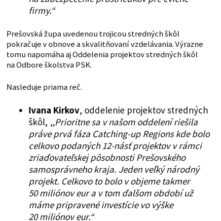
firmy.“
Prešovská župa uvedenou trojicou stredných škôl
pokračuje v obnove a skvalitňovaní vzdelávania. Výrazne
tomu napomáha aj Oddelenia projektov stredných škôl
na Odbore školstva PSK.
Nasleduje priama reč.
Ivana Kirkov
, oddelenie projektov stredných
škôl, „
Prioritne sa v našom oddelení riešila
práve prvá fáza Catching-up Regions kde bolo
celkovo podaných 12-násť projektov v rámci
zriaďovateľskej pôsobnosti Prešovského
samosprávneho kraja. Jeden veľký národný
projekt. Celkovo to bolo v objeme takmer
50 miliónov eur a v tom ďalšom období už
máme pripravené investície vo výške
20 miliónov eur.“