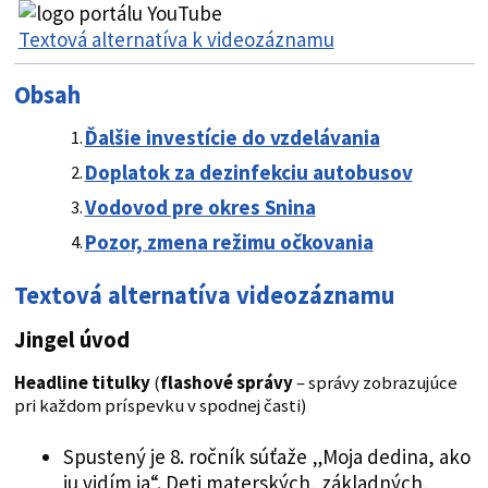
Textová alternatíva k videozáznamu
Obsah
Ďalšie investície do vzdelávania
Doplatok za dezinfekciu autobusov
Vodovod pre okres Snina
Pozor, zmena režimu očkovania
Textová alternatíva videozáznamu
Jingel úvod
Headline titulky
(
flashové správy
– správy zobrazujúce
pri každom príspevku v spodnej časti)
Spustený je 8. ročník súťaže „Moja dedina, ako
ju vidím ja“. Deti materských, základných,