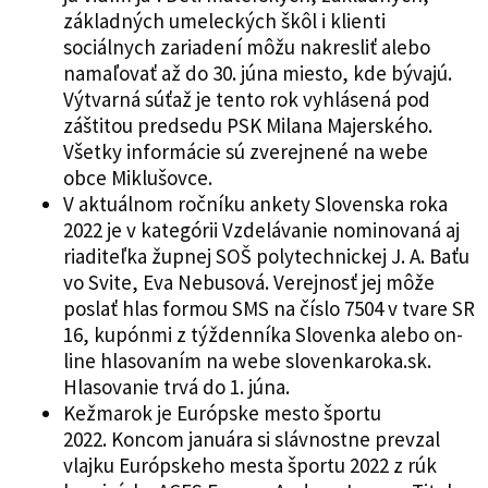
základných umeleckých škôl i klienti
sociálnych zariadení môžu nakresliť alebo
namaľovať až do 30. júna miesto, kde bývajú.
Výtvarná súťaž je tento rok vyhlásená pod
záštitou predsedu PSK Milana Majerského.
Všetky informácie sú zverejnené na webe
obce Miklušovce.
V aktuálnom ročníku ankety Slovenska roka
2022 je v kategórii Vzdelávanie nominovaná aj
riaditeľka župnej SOŠ polytechnickej J. A. Baťu
vo Svite, Eva Nebusová. Verejnosť jej môže
poslať hlas formou SMS na číslo 7504 v tvare SR
16, kupónmi z týždenníka Slovenka alebo on-
line hlasovaním na webe slovenkaroka.sk.
Hlasovanie trvá do 1. júna.
Kežmarok je Európske mesto športu
2022. Koncom januára si slávnostne prevzal
vlajku Európskeho mesta športu 2022 z rúk