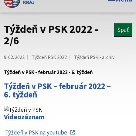
Toto je oficiálna webová stránka Prešovského
samosprávneho kraja. Oficiálne stránky využívajú doménu
psk.sk.
Týždeň v PSK 2022 -
Späť
Táto stránka je zabezpečená
2/6
Buďte pozorní a vždy sa uistite, že zdieľate informácie iba
cez zabezpečenú webovú stránku. Zabezpečená stránka
9. 02. 2022
Týždeň PSK 2022
Týždeň PSK - archiv
vždy začína https:// pred názvom domény webového sídla.
Týždeň v PSK - február 2022 - 6. týždeň
Týždeň v PSK – február 2022 –
6. týždeň
Videozáznam
Týždeň v PSK na youtube