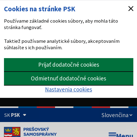
Cookies na stránke PSK
Používame základné cookies súbory, aby mohla táto
stránka fungovať.
Taktiež používame analytické súbory, akceptovaním
súhlasíte s ich používaním.
Prijať dodatočné cookies
Odmietnuť dodatočné cookies
Nastavenia cookies
SK
PSK
Doména psk.sk je oficiálna
Menu