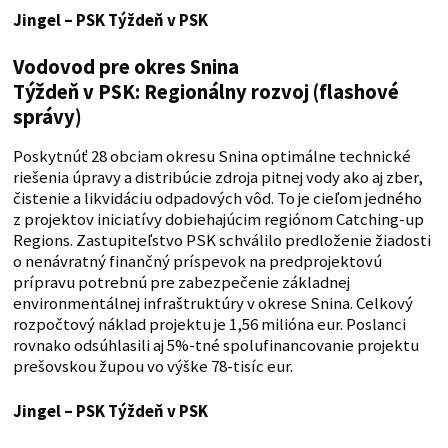
Jingel – PSK
Týždeň v PSK
Vodovod pre okres Snina
Týždeň v PSK: Regionálny rozvoj (flashové
správy)
Poskytnúť 28 obciam okresu Snina optimálne technické
riešenia úpravy a distribúcie zdroja pitnej vody ako aj zber,
čistenie a likvidáciu odpadových vôd. To je cieľom jedného
z projektov iniciatívy dobiehajúcim regiónom Catching-up
Regions. Zastupiteľstvo PSK schválilo predloženie žiadosti
o nenávratný finančný príspevok na predprojektovú
prípravu potrebnú pre zabezpečenie základnej
environmentálnej infraštruktúry v okrese Snina. Celkový
rozpočtový náklad projektu je 1,56 milióna eur. Poslanci
rovnako odsúhlasili aj 5%-tné spolufinancovanie projektu
prešovskou župou vo výške 78-tisíc eur.
Jingel – PSK
Týždeň v PSK