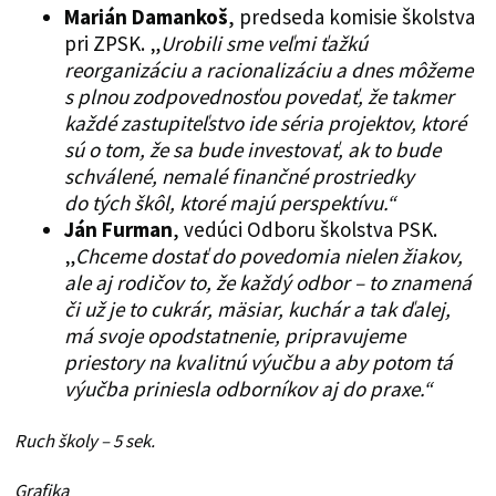
Marián Damankoš
, predseda komisie školstva
pri ZPSK. „
Urobili sme veľmi ťažkú
reorganizáciu a racionalizáciu a dnes môžeme
s plnou zodpovednosťou povedať, že takmer
každé zastupiteľstvo ide séria projektov, ktoré
sú o tom, že sa bude investovať, ak to bude
schválené, nemalé finančné prostriedky
do tých škôl, ktoré majú perspektívu.“
Ján Furman
, vedúci Odboru školstva PSK.
„
Chceme dostať do povedomia nielen žiakov,
ale aj rodičov to, že každý odbor – to znamená
či už je to cukrár, mäsiar, kuchár a tak ďalej,
má svoje opodstatnenie, pripravujeme
priestory na kvalitnú výučbu a aby potom tá
výučba priniesla odborníkov aj do praxe.“
Ruch školy – 5 sek.
Grafika