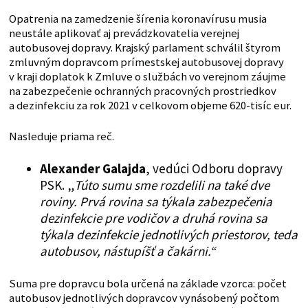
Opatrenia na zamedzenie šírenia koronavírusu musia
neustále aplikovať aj prevádzkovatelia verejnej
autobusovej dopravy. Krajský parlament schválil štyrom
zmluvným dopravcom prímestskej autobusovej dopravy
v kraji doplatok k Zmluve o službách vo verejnom záujme
na zabezpečenie ochranných pracovných prostriedkov
a dezinfekciu za rok 2021 v celkovom objeme 620-tisíc eur.
Nasleduje priama reč.
Alexander Galajda
, vedúci Odboru dopravy
PSK. „
Túto sumu sme rozdelili na také dve
roviny. Prvá rovina sa týkala zabezpečenia
dezinfekcie pre vodičov a druhá rovina sa
týkala dezinfekcie jednotlivých priestorov, teda
autobusov, nástupíšť a čakárni.“
Suma pre dopravcu bola určená na základe vzorca: počet
autobusov jednotlivých dopravcov vynásobený počtom