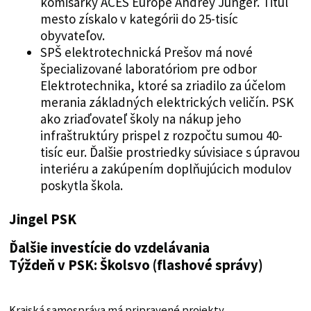
komisárky ACES Europe Andrey Junger. Titul
mesto získalo v kategórii do 25-tisíc
obyvateľov.
SPŠ elektrotechnická Prešov má nové
špecializované laboratóriom pre odbor
Elektrotechnika, ktoré sa zriadilo za účelom
merania základných elektrických veličín. PSK
ako zriaďovateľ školy na nákup jeho
infraštruktúry prispel z rozpočtu sumou 40-
tisíc eur. Ďalšie prostriedky súvisiace s úpravou
interiéru a zakúpením doplňujúcich modulov
poskytla škola.
Jingel PSK
Ď
alšie investície do vzdelávania
Týždeň v PSK: Školsvo (flashové správy)
Krajská samospráva má pripravené projekty