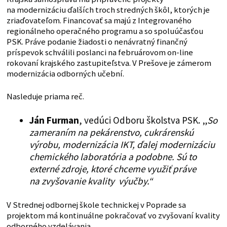
na modernizáciu ďalších troch stredných škôl, ktorých je
zriaďovateľom. Financovať sa majú z Integrovaného
regionálneho operačného programu a so spoluúčasťou
PSK. Práve podanie žiadosti o nenávratný finančný
príspevok schválili poslanci na februárovom on-line
rokovaní krajského zastupiteľstva. V Prešove je zámerom
modernizácia odborných učební.
Nasleduje priama reč.
Ján Furman
, vedúci Odboru školstva PSK. „
So
zameraním na pekárenstvo, cukrárenskú
výrobu, modernizácia IKT, ďalej modernizáciu
chemického laboratória a podobne. Sú to
externé zdroje, ktoré chceme využiť práve
na zvyšovanie kvality výučby.“
V Strednej odbornej škole technickej v Poprade sa
projektom má kontinuálne pokračovať vo zvyšovaní kvality
odborného vzdelávania.