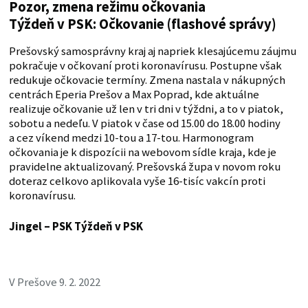
Pozor, zmena režimu očkovania
Týždeň v PSK: Očkovanie (flashové správy)
Prešovský samosprávny kraj aj napriek klesajúcemu záujmu
pokračuje v očkovaní proti koronavírusu. Postupne však
redukuje očkovacie termíny. Zmena nastala v nákupných
centrách Eperia Prešov a Max Poprad, kde aktuálne
realizuje očkovanie už len v tri dni v týždni, a to v piatok,
sobotu a nedeľu. V piatok v čase od 15.00 do 18.00 hodiny
a cez víkend medzi 10-tou a 17-tou. Harmonogram
očkovania je k dispozícii na webovom sídle kraja, kde je
pravidelne aktualizovaný. Prešovská župa v novom roku
doteraz celkovo aplikovala vyše 16-tisíc vakcín proti
koronavírusu.
Jingel – PSK
Týždeň v PSK
V Prešove 9. 2. 2022