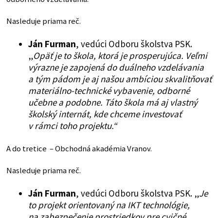
Nasleduje priama reč.
Ján Furman
, vedúci Odboru školstva PSK.
„
Opäť je to škola, ktorá je prosperujúca. Veľmi
výrazne je zapojená do duálneho vzdelávania
a tým pádom je aj našou ambíciou skvalitňovať
materiálno-technické vybavenie, odborné
učebne a podobne. Táto škola má aj vlastný
školský internát, kde chceme investovať
v rámci toho projektu.“
A do tretice – Obchodná akadémia Vranov.
Nasleduje priama reč.
Ján Furman
, vedúci Odboru školstva PSK. „
Je
to projekt orientovaný na IKT technológie,
na zabezpečenie prostriedkov pre cvičné