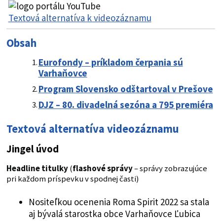
Textová alternatíva k videozáznamu
Obsah
Eurofondy – príkladom čerpania sú
Varhaňovce
Program Slovensko odštartoval v Prešove
DJZ – 80. divadelná sezóna a 795 premiéra
Textová alternatíva videozáznamu
Jingel úvod
Headline titulky
(
flashové správy
– správy zobrazujúce
pri každom príspevku v spodnej časti)
Nositeľkou ocenenia Roma Spirit 2022 sa stala
aj bývalá starostka obce Varhaňovce Ľubica