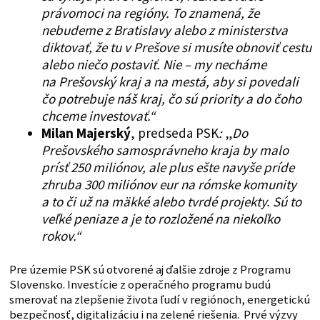
právomoci na regióny. To znamená, že
nebudeme z Bratislavy alebo z ministerstva
diktovať, že tu v Prešove si musíte obnoviť cestu
alebo niečo postaviť. Nie – my necháme
na Prešovský kraj a na mestá, aby si povedali
čo potrebuje náš kraj, čo sú priority a do čoho
chceme investovať.“
Milan Majerský
, predseda PSK
:
„
Do
Prešovského samosprávneho kraja by malo
prísť 250 miliónov, ale plus ešte navyše príde
zhruba 300 miliónov eur na rómske komunity
a to či už na mäkké alebo tvrdé projekty. Sú to
veľké peniaze a je to rozložené na niekoľko
rokov.“
Pre územie PSK sú otvorené aj ďalšie zdroje z Programu
Slovensko. Investície z operačného programu budú
smerovať na zlepšenie života ľudí v regiónoch, energetickú
bezpečnosť, digitalizáciu i na zelené riešenia. Prvé výzvy