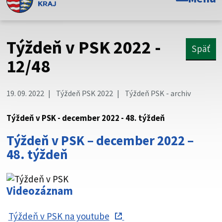
Toto je oficiálna webová stránka Prešovského
samosprávneho kraja. Oficiálne stránky využívajú doménu
psk.sk.
Týždeň v PSK 2022 -
Späť
Táto stránka je zabezpečená
12/48
Buďte pozorní a vždy sa uistite, že zdieľate informácie iba
cez zabezpečenú webovú stránku. Zabezpečená stránka
19. 09. 2022
Týždeň PSK 2022
Týždeň PSK - archiv
vždy začína https:// pred názvom domény webového sídla.
Týždeň v PSK - december 2022 - 48. týždeň
Týždeň v PSK – december 2022 –
48. týždeň
Videozáznam
Týždeň v PSK na youtube