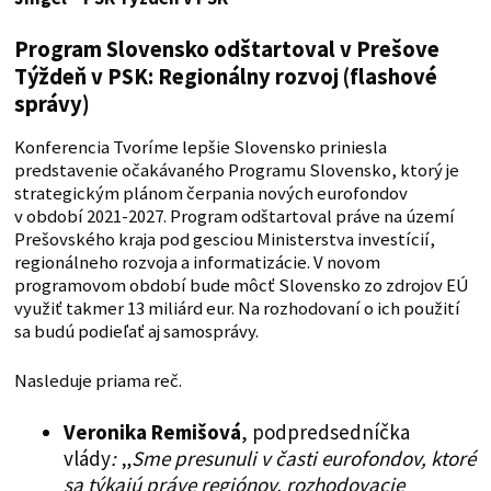
Program Slovensko odštartoval v Prešove
Týždeň v PSK: Regionálny rozvoj (flashové
správy)
Konferencia Tvoríme lepšie Slovensko priniesla
predstavenie očakávaného Programu Slovensko, ktorý je
strategickým plánom čerpania nových eurofondov
v období 2021-2027. Program odštartoval práve na území
Prešovského kraja pod gesciou Ministerstva investícií,
regionálneho rozvoja a informatizácie. V novom
programovom období bude môcť Slovensko zo zdrojov EÚ
využiť takmer 13 miliárd eur. Na rozhodovaní o ich použití
sa budú podieľať aj samosprávy.
Nasleduje priama reč.
Veronika Remišová
, podpredsedníčka
vlády
:
„
Sme presunuli v časti eurofondov, ktoré
sa týkajú práve regiónov, rozhodovacie