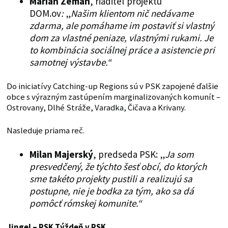
Marián Zeman
, riaditeľ projektu
DOM.ov
:
„
Našim klientom nič nedávame
zdarma, ale pomáhame im postaviť si vlastný
dom za vlastné peniaze, vlastnými rukami. Je
to kombinácia sociálnej práce a asistencie pri
samotnej výstavbe.“
Do iniciatívy Catching-up Regions sú v PSK zapojené ďalšie
obce s výrazným zastúpením marginalizovaných komunít –
Ostrovany, Dlhé Stráže, Varadka, Čičava a Krivany.
Nasleduje priama reč.
Milan Majerský
, predseda PSK: „
Ja som
presvedčený, že týchto šesť obcí, do ktorých
sme takéto projekty pustili a realizujú sa
postupne, nie je bodka za tým, ako sa dá
pomôcť rómskej komunite.“
Jingel – PSK
Týždeň v PSK