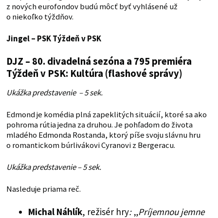
z nových eurofondov budú môcť byť vyhlásené už
o niekoľko týždňov.
Jingel – PSK
Týždeň v PSK
DJZ – 80. divadelná sezóna a 795 premiéra
Týždeň v PSK: Kultúra (flashové správy)
Ukážka predstavenie – 5 sek.
Edmond je komédia plná zapeklitých situácií, ktoré sa ako
pohroma rútia jedna za druhou. Je pohľadom do života
mladého Edmonda Rostanda, ktorý píše svoju slávnu hru
o romantickom búrlivákovi Cyranovi z Bergeracu.
Ukážka predstavenie – 5 sek.
Nasleduje priama reč.
Michal Náhlík
, režisér hry
:
„
Príjemnou jemne