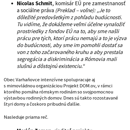
Nicolas Schmit
, komisár EÚ pre zamestnanosť
a sociálne práva
(Preklad – voľne):
„Je to
dôležité predovšetkým z pohľadu budúcnosti.
Tu vidíme, že dokážeme veľmi účelne vynaložiť
prostriedky z fondov EÚ na to, aby sme našli
prácu pre tých, ktorí prácu nemajú a to je výzva
do budúcnosti, aby sme im pomohli dostať sa
von z toho začarovaného kruhu a aby prestala
segregácia a diskriminácia a Rómovia mali
slušnú a dôstojnú existenciu.“
Obec Varhaňovce intenzívne spolupracuje aj
s mimovládnou organizáciou Projekt DOM.ov, v rámci
ktorého pomáha rómskym rodinám so svojpomocnou
výstavbou rodinných domov. Dnes sú takto rozostavané
štyri domy a čoskoro pribudnú ďalšie.
Nasleduje priama reč.