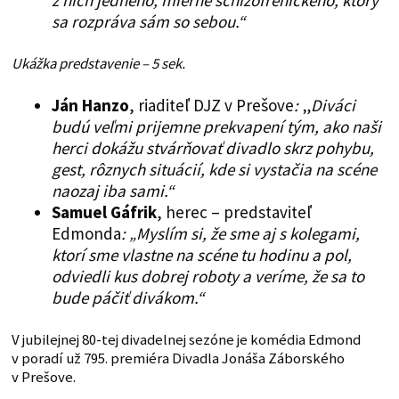
z nich jedného, mierne schizofrenického, ktorý
sa rozpráva sám so sebou.“
Ukážka predstavenie – 5 sek.
Ján Hanzo
, riaditeľ DJZ v Prešove
:
„
Diváci
budú veľmi prijemne prekvapení tým, ako naši
herci dokážu stvárňovať divadlo skrz pohybu,
gest, rôznych situácií, kde si vystačia na scéne
naozaj iba sami.“
Samuel Gáfrik
, herec – predstaviteľ
Edmonda
: „Myslím si, že sme aj s kolegami,
ktorí sme vlastne na scéne tu hodinu a pol,
odviedli kus dobrej roboty a veríme, že sa to
bude páčiť divákom.“
V jubilejnej 80-tej divadelnej sezóne je komédia Edmond
v poradí už 795. premiéra Divadla Jonáša Záborského
v Prešove.