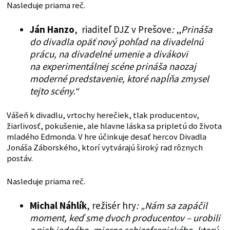
Nasleduje priama reč.
Ján Hanzo
, riaditeľ DJZ v Prešove
:
„
Prináša
do divadla opäť nový pohľad na divadelnú
prácu, na divadelné umenie a divákovi
na experimentálnej scéne prináša naozaj
moderné predstavenie, ktoré napĺňa zmysel
tejto scény.“
Vášeň k divadlu, vrtochy herečiek, tlak producentov,
žiarlivosť, pokušenie, ale hlavne láska sa pripletú do života
mladého Edmonda. V hre účinkuje desať hercov Divadla
Jonáša Záborského, ktorí vytvárajú široký rad rôznych
postáv.
Nasleduje priama reč.
Michal Náhlík
, režisér hry
: „Nám sa zapáčil
moment, keď sme dvoch producentov – urobili