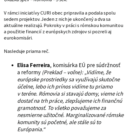
V rámci iniciatívy CURI obec pripravila a podala spolu
sedem projektov. Jeden z nich je ukončený a dva sa
aktuálne realizujú. Pokroky v práci s rómskou komunitou
a použitie financií z európskych zdrojov si pozreli aj
eurokomisári.
Nasleduje priama reč.
Elisa Ferreira
, komisárka EÚ pre súdržnosť
a reformy
(Preklad – voľne):
„Vidíme, že
európske prostriedky sa využívajú skutočne
účelne, lebo ich prínos vidíme tu priamo
v teréne. Rómovia si stavajú domy, vieme ich
dostať na trh práce, zlepšujeme ich finančnú
gramotnosť. To všetko považujeme za
nesmierne užitočné. Marginalizované rómske
komunity sú početné, ale stále sú to
Európania.“