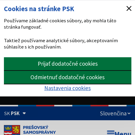
Cookies na stránke PSK
Používame základné cookies súbory, aby mohla táto
stránka fungovať.
Taktiež používame analytické súbory, akceptovaním
súhlasíte s ich používaním.
Prijať dodatočné cookies
Odmietnuť dodatočné cookies
Nastavenia cookies
SK
PSK
Doména psk.sk je oficiálna
Menu