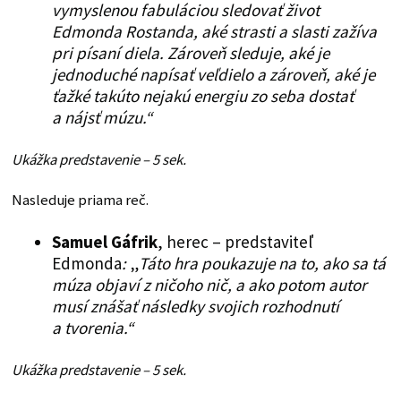
vymyslenou fabuláciou sledovať život
Edmonda Rostanda, aké strasti a slasti zažíva
pri písaní diela. Zároveň sleduje, aké je
jednoduché napísať veľdielo a zároveň, aké je
ťažké takúto nejakú energiu zo seba dostať
a nájsť múzu.“
Ukážka predstavenie – 5 sek.
Nasleduje priama reč.
Samuel Gáfrik
, herec – predstaviteľ
Edmonda
:
„
Táto hra poukazuje na to, ako sa tá
múza objaví z ničoho nič, a ako potom autor
musí znášať následky svojich rozhodnutí
a tvorenia.“
Ukážka predstavenie – 5 sek.