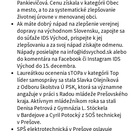
Pankievičová. Cenu získala v kategórii Obec
a mesto, a to za systematické zlepšovanie
životnej úrovne v menovanej obci.
Ak máte dobrý nápad na zlepšenie verejnej
dopravy na východnom Slovensku, zapojte sa
do súťaže IDS Východ, prispejte k jej
zlepšovaniu a za svoj nápad získajte odmenu.
Nápady posielajte na info@idsvychod.sk alebo
do komentára na Facebook či Instagram IDS
Východ do 15. decembra.
Laureátkou ocenenia sTOPa v kategórii Top
líder samosprávy sa stala Slavka Olejníková
z Odboru školstva Ú PSK, ktorá sa významne
angažuje v práci s Radou mládeže Prešovského
kraja. Aktívnym mládežníkom roka sa stali
Denisa Petrová z Gymnázia L. Stöckela
v Bardejove a Cyril Potocký z SOŠ technickej
v Prešove.
SPŠ elektrotechnická v Prešove oslavuje