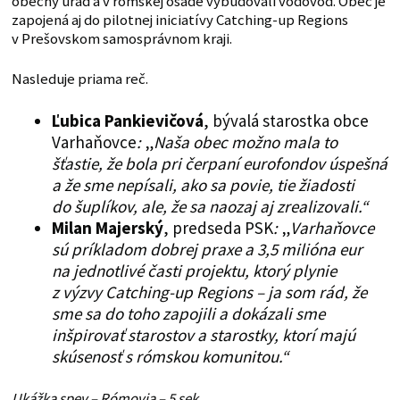
obecný úrad a v rómskej osade vybudovali vodovod. Obec je
zapojená aj do pilotnej iniciatívy Catching-up Regions
v Prešovskom samosprávnom kraji.
Nasleduje priama reč.
Ľubica Pankievičová
, bývalá starostka obce
Varhaňovce
:
„
Naša obec možno mala to
šťastie, že bola pri čerpaní eurofondov úspešná
a že sme nepísali, ako sa povie, tie žiadosti
do šuplíkov, ale, že sa naozaj aj zrealizovali.“
Milan Majerský
, predseda PSK
:
„
Varhaňovce
sú príkladom dobrej praxe a 3,5 milióna eur
na jednotlivé časti projektu, ktorý plynie
z výzvy Catching-up Regions – ja som rád, že
sme sa do toho zapojili a dokázali sme
inšpirovať starostov a starostky, ktorí majú
skúsenosť s rómskou komunitou.“
Ukážka spev – Rómovia – 5 sek.