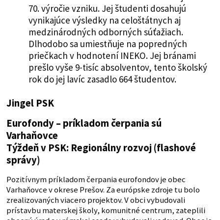
70. výročie vzniku. Jej študenti dosahujú
vynikajúce výsledky na celoštátnych aj
medzinárodných odborných súťažiach.
Dlhodobo sa umiestňuje na popredných
priečkach v hodnotení INEKO. Jej bránami
prešlo vyše 9-tisíc absolventov, tento školský
rok do jej lavíc zasadlo 664 študentov.
Jingel PSK
Eurofondy – príkladom čerpania sú
Varhaňovce
Týždeň v PSK: Regionálny rozvoj (flashové
správy)
Pozitívnym príkladom čerpania eurofondov je obec
Varhaňovce v okrese Prešov. Za európske zdroje tu bolo
zrealizovaných viacero projektov. V obci vybudovali
prístavbu materskej školy, komunitné centrum, zateplili