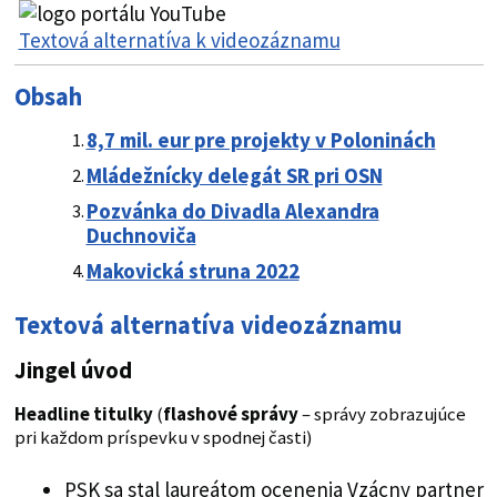
Textová alternatíva k videozáznamu
Obsah
8,7 mil. eur pre projekty v Poloninách
Mládežnícky delegát SR pri OSN
Pozvánka do Divadla Alexandra
Duchnoviča
Makovická struna 2022
Textová alternatíva videozáznamu
Jingel úvod
Headline titulky
(
flashové správy
– správy zobrazujúce
pri každom príspevku v spodnej časti)
PSK sa stal laureátom ocenenia Vzácny partner