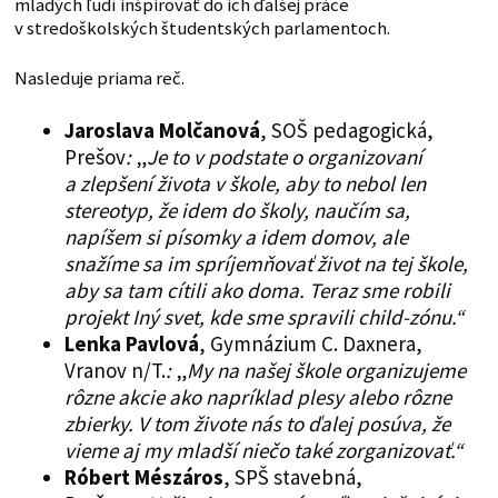
mladých ľudí inšpirovať do ich ďalšej práce
v stredoškolských študentských parlamentoch.
Nasleduje priama reč.
Jaroslava Molčanová
, SOŠ pedagogická,
Prešov
:
„
Je to v podstate o organizovaní
a zlepšení života v škole, aby to nebol len
stereotyp, že idem do školy, naučím sa,
napíšem si písomky a idem domov, ale
snažíme sa im spríjemňovať život na tej škole,
aby sa tam cítili ako doma. Teraz sme robili
projekt Iný svet, kde sme spravili child-zónu.“
Lenka Pavlová
, Gymnázium C. Daxnera,
Vranov n/T.
:
„
My na našej škole organizujeme
rôzne akcie ako napríklad plesy alebo rôzne
zbierky. V tom živote nás to ďalej posúva, že
vieme aj my mladší niečo také zorganizovať.“
Róbert Mészáros
, SPŠ stavebná,