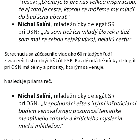
Prešov
:
„
Určite je to pre nás veľkou inšpiráciou,
že aj toto je cesta, ktorou sa môžeme my mladí
do budúcna uberať.“
Michal Salíni
, mládežnícky delegát SR
pri OSN
:
„
Ja som tiež len mladý človek a tiež
som mal za sebou nejaký vývoj, nejakú cestu.“
Stretnutia sa zúčastnilo viac ako 60 mladých ľudí
z viacerých stredných škôl PSK. Každý mládežnícky delegát
pri OSN má témy a priority, ktorým sa venuje.
Nasleduje priama reč.
Michal Salíni
, mládežnícky delegát SR
pri OSN
:
„
V spolupráci ešte s inými inštitúciami
budem venovať svoju pozornosť tematike
mentálneho zdravia a kritického myslenia
medzi mládežou.“