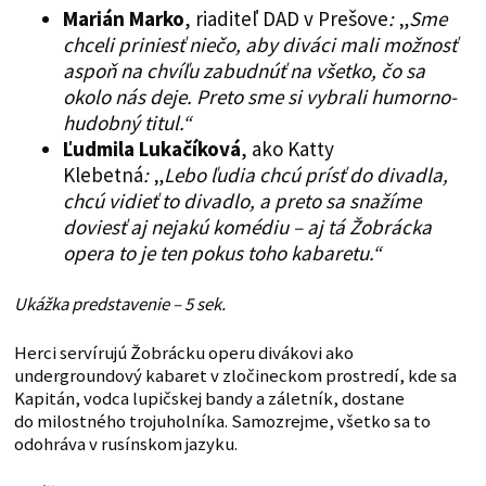
Marián Marko
, riaditeľ DAD v Prešove
:
„
Sme
chceli priniesť niečo, aby diváci mali možnosť
aspoň na chvíľu zabudnúť na všetko, čo sa
okolo nás deje. Preto sme si vybrali humorno-
hudobný titul.“
Ľudmila Lukačíková
, ako Katty
Klebetná
:
„
Lebo ľudia chcú prísť do divadla,
chcú vidieť to divadlo, a preto sa snažíme
doviesť aj nejakú komédiu – aj tá Žobrácka
opera to je ten pokus toho kabaretu.“
Ukážka predstavenie – 5 sek.
Herci servírujú Žobrácku operu divákovi ako
undergroundový kabaret v zločineckom prostredí, kde sa
Kapitán, vodca lupičskej bandy a záletník, dostane
do milostného trojuholníka. Samozrejme, všetko sa to
odohráva v rusínskom jazyku.