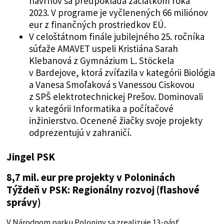
návrhov sa predpokladá začiatkom roka
2023. V programe je vyčlenených 66 miliónov
eur z finančných prostriedkov EÚ.
V celoštátnom finále jubilejného 25. ročníka
súťaže AMAVET uspeli Kristiána Sarah
Klebanová z Gymnázium L. Stöckela
v Bardejove, ktorá zvíťazila v kategórii Biológia
a Vanesa Smoľaková s Vanessou Ciskovou
z SPŠ elektrotechnickej Prešov. Dominovali
v kategórii Informatika a počítačové
inžinierstvo. Ocenené žiačky svoje projekty
odprezentujú v zahraničí.
Jingel PSK
8,7 mil. eur pre projekty v Poloninách
Týždeň v PSK: Regionálny rozvoj (flashové
správy)
V Národnom parku Poloniny sa zrealizuje 13-násť