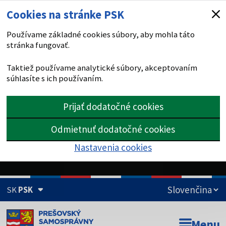
Cookies na stránke PSK
Používame základné cookies súbory, aby mohla táto
stránka fungovať.
Taktiež používame analytické súbory, akceptovaním
súhlasíte s ich používaním.
Prijať dodatočné cookies
Odmietnuť dodatočné cookies
Nastavenia cookies
SK
PSK
Doména psk.sk je oficiálna
Menu