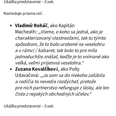
Ukážka predstavenie – 5 sek.
Nasleduje priama reč.
Vladimír Roháč
, ako Kapitán
Macheath
:
„
Vieme, o koho sa jedná, ako je
charakterizovaný vlastnosťami, tak tu týmto
spôsobom, že to bolo urobené na veselohru
a v rámci / kabaret, tak bolo to pre mňa
jednoduchšie znášať, keďže je to vnímané ako
veľká, veľmi prijemná veselohra.“
Zuzana Kovalčíkov
á, ako Polly
Udavačová
:
„
Ja som sa do niekoho zaľúbila
a rodičia to nevedia rozdýchať, pretože
pre nich partnerstvo nefunguje z lásky, ale len
čisto z nejakých obchodných účelov.“
Ukážka predstavenie – 5 sek.