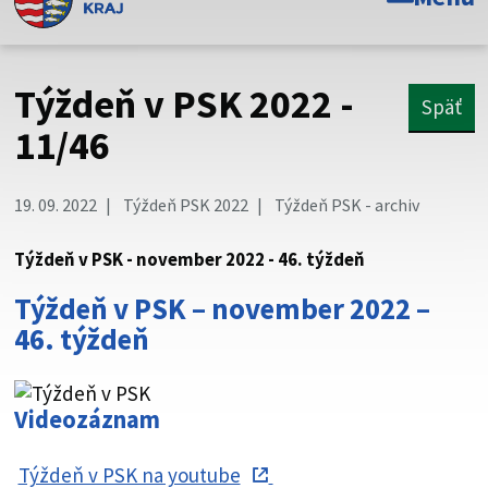
Toto je oficiálna webová stránka Prešovského
samosprávneho kraja. Oficiálne stránky využívajú doménu
psk.sk.
Týždeň v PSK 2022 -
Späť
Táto stránka je zabezpečená
11/46
Buďte pozorní a vždy sa uistite, že zdieľate informácie iba
cez zabezpečenú webovú stránku. Zabezpečená stránka
19. 09. 2022
Týždeň PSK 2022
Týždeň PSK - archiv
vždy začína https:// pred názvom domény webového sídla.
Týždeň v PSK - november 2022 - 46. týždeň
Týždeň v PSK – november 2022 –
46. týždeň
Videozáznam
Týždeň v PSK na youtube