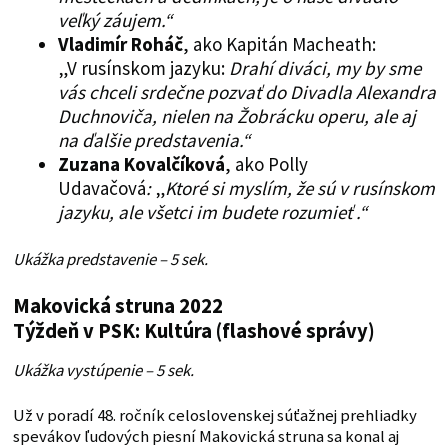
veľký záujem.“
Vladimír Roháč
, ako Kapitán Macheath:
„V rusínskom jazyku:
Drahí diváci, my by sme
vás chceli srdečne pozvať do Divadla Alexandra
Duchnoviča, nielen na Žobrácku operu, ale aj
na ďalšie predstavenia.“
Zuzana Kovalčíková
, ako Polly
Udavačová
:
„
Ktoré si myslím, že sú v rusínskom
jazyku, ale všetci im budete rozumieť .“
Ukážka predstavenie – 5 sek.
Makovická struna 2022
Týždeň v PSK: Kultúra (flashové správy)
Ukážka vystúpenie – 5 sek.
Už v poradí 48. ročník celoslovenskej súťažnej prehliadky
spevákov ľudových piesní Makovická struna sa konal aj