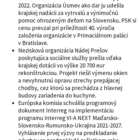
2022. Organizácia Úsmev ako dar ju udelila
krajskej nadácii za vytrvalú a výnimočnú
pomoc ohrozeným deťom na Slovensku. PSK si
cenu prevzal pri príležitosti 40. výročia
založenia organizácie v Primaciálnom paláci
v Bratislave.
Nezisková organizácia Nádej Prešov
poskytujúca sociálne služby prešla vďaka
krajskej dotácii vo výške 20 700 eur
rekonštrukciou. Projekt riešil výmenu okien
a nevyhnutnú opravu strechy prepájacej
chodby, cez ktorú sa prechádza z hlavnej
budovy zariadenia do kuchyne.
Európska komisia schválila programový
dokument Interreg na implementáciu
programu Interreg VI-A NEXT Maďarsko-
Slovensko-Rumunsko-Ukrajina 2021-2027.
Vyhlásenie prvej výzvy na predkladanie