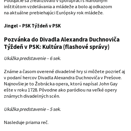
Podujatie sa zrealizovalo v spolupráci s Národným
inštitútom vzdelávania a mládeže a bolo aj odkazom
na aktuálne prebiehajúci Európsky rok mládeže.
Jingel – PSK
Týždeň v PSK
Pozvánka do Divadla Alexandra Duchnoviča
Týždeň v PSK: Kultúra (flashové správy)
Ukážka predstavenie – 6 sek.
Známe a časom overené divadelné hry si môžete pozrieť aj
v podaní hercov Divadla Alexandra Duchnoviča v Prešove.
Najnovšie je to Žobrácka opera, ktorú napísal John Gay
ešte v roku 1728. Pôvodne ako paródiou na veľké opery
známych divadelných scén.
Ukážka predstavenie – 5 sek.
Nasleduje priama reč.