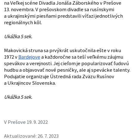
na Veľkej scéne Divadla Jonáša Záborského v Prešove
13. novembra. V prešovskom divadle sa rusínskymi
a ukrajinskými piesňami predstavili víťazi jednotlivých
regionálnych kôl.
Ukážka 5 sek.
Makovická struna sa prvýkrát uskutočnila ešte v roku
1972 v
Bardejove
a každoročne sa teší veľkému záujmu
spevákov a verejnosti. Jej cieľom je popularizovať ľudovú
hudbu a objavovať nové pesničky, ale aj spevácke talenty.
Podujatie organizuje Ústredná rada Zväzu Rusínov
a Ukrajincov Slovenska.
Ukážka 5 sek.
V Prešove 19. 9. 2022
Aktualizované: 26. 7. 2023