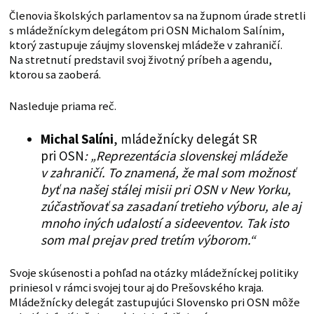
Členovia školských parlamentov sa na župnom úrade stretli
s mládežníckym delegátom pri OSN Michalom Salínim,
ktorý zastupuje záujmy slovenskej mládeže v zahraničí.
Na stretnutí predstavil svoj životný príbeh a agendu,
ktorou sa zaoberá.
Nasleduje priama reč.
Michal Salíni
, mládežnícky delegát SR
pri OSN
: „Reprezentácia slovenskej mládeže
v zahraničí. To znamená, že mal som možnosť
byť na našej stálej misii pri OSN v New Yorku,
zúčastňovať sa zasadaní tretieho výboru, ale aj
mnoho iných udalostí a sideeventov. Tak isto
som mal prejav pred tretím výborom.“
Svoje skúsenosti a pohľad na otázky mládežníckej politiky
priniesol v rámci svojej tour aj do Prešovského kraja.
Mládežnícky delegát zastupujúci Slovensko pri OSN môže