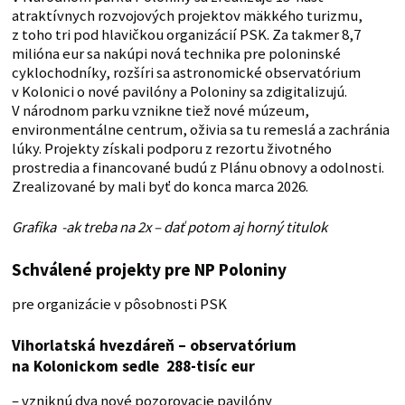
atraktívnych rozvojových projektov mäkkého turizmu,
z toho tri pod hlavičkou organizácií PSK. Za takmer 8,7
milióna eur sa nakúpi nová technika pre poloninské
cyklochodníky, rozšíri sa astronomické observatórium
v Kolonici o nové pavilóny a Poloniny sa zdigitalizujú.
V národnom parku vznikne tiež nové múzeum,
environmentálne centrum, oživia sa tu remeslá a zachránia
lúky. Projekty získali podporu z rezortu životného
prostredia a financované budú z Plánu obnovy a odolnosti.
Zrealizované by mali byť do konca marca 2026.
Grafika -ak treba na 2x – dať potom aj horný titulok
Schválené projekty pre NP Poloniny
pre organizácie v pôsobnosti PSK
Vihorlatská hvezdáreň – observatórium
na Kolonickom sedle 288-tisíc eur
– vzniknú dva nové pozorovacie pavilóny