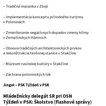
– Tradičná mazanka v Zboji
– Implementácia konceptu prírodného turizmu
v Poloninách
– Zmierňovanie negatívnych dopadov zmeny klímy
v Zemplínskych Hámroch
– Obnova tradičných architektonických prvkov
a rekonštrukcia terénnej stanice v Stakčíne
– Múzeum rusínskej kultúry v Stakčíne
– Záchrana poloninských lúk
Jingel – PSK
Týždeň v PSK
Mládežnícky delegát SR pri OSN
Týždeň v PSK: Školstvo (flashové správy)