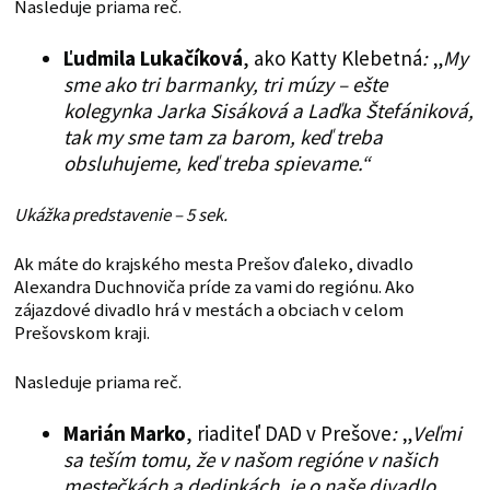
Nasleduje priama reč.
Ľudmila Lukačíková
, ako Katty Klebetná
:
„
My
sme ako tri barmanky, tri múzy – ešte
kolegynka Jarka Sisáková a Laďka Štefániková,
tak my sme tam za barom, keď treba
obsluhujeme, keď treba spievame.“
Ukážka predstavenie – 5 sek.
Ak máte do krajského mesta Prešov ďaleko, divadlo
Alexandra Duchnoviča príde za vami do regiónu. Ako
zájazdové divadlo hrá v mestách a obciach v celom
Prešovskom kraji.
Nasleduje priama reč.
Marián Marko
, riaditeľ DAD v Prešove
:
„
Veľmi
sa teším tomu, že v našom regióne v našich
mestečkách a dedinkách, je o naše divadlo