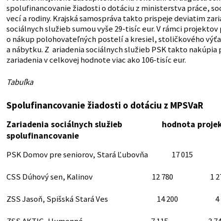
spolufinancovanie žiadosti o dotáciu z ministerstva práce, so
vecí a rodiny. Krajská samospráva takto prispeje deviatim za
sociálnych služieb sumou vyše 29-tisíc eur. V rámci projektov
o nákup polohovateľných postelí a kresiel, stoličkového výť
a nábytku. Z ariadenia sociálnych služieb PSK takto nakúpia
zariadenia v celkovej hodnote viac ako 106-tisíc eur.
Tabuľka
Spolufinancovanie žiadosti o dotáciu z MPSVaR
Zariadenia sociálnych služieb hodnota proj
spolufinancovanie
PSK
Domov pre seniorov, Stará Ľubovňa 17 015
CSS Dúhový sen, Kalinov 12 780 1 2
ZSS Jasoň, Spišská Stará Ves 14 200 4 