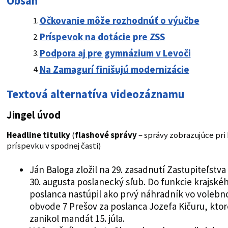
Obsah
Očkovanie môže rozhodnúť o výučbe​
Príspevok na dotácie pre ZSS
Podpora aj pre gymnázium v Levoči
Na Zamagurí finišujú modernizácie
Textová alternatíva videozáznamu
Jingel úvod
Headline titulky
(
flashové správy
– správy zobrazujúce pr
príspevku v spodnej časti)
Ján Baloga zložil na 29. zasadnutí Zastupiteľstva
30. augusta poslanecký sľub. Do funkcie krajské
poslanca nastúpil ako prvý náhradník vo voleb
obvode 7 Prešov za poslanca Jozefa Kičuru, kto
zanikol mandát 15. júla.