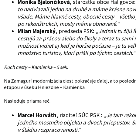
Monika Bjalončíková
, starostka obce Haligovce:
to nadviazali jedno na druhé a máme krásne nové
všade. Máme hlavné cesty, obecné cesty – všetko 
po rekonštrukcii, mosty máme obnovené.“
Milan Majerský
, predseda PSK: „
Jednak tu žijú ľ
cestujú za prácou alebo do školy a teraz tu sam
možnosť vidieť aj keď je horšie počasie – je tu veľ
množstvo turistov, ktorí prišli po týchto cestách.“
Ruch cesty – Kamienka – 5 sek.
Na Zamagurí modernizácia ciest pokračuje ďalej, a to posled
etapou v úseku Hniezdne – Kamienka.
Nasleduje priama reč.
Marcel Horváth
, riaditeľ SÚC PSK : „
Je tam reko
jedného mostného objektu a dvoch priepustov. S
v štádiu rozpracovanosti.“