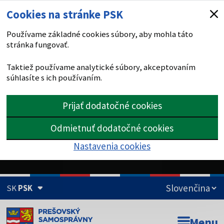
Cookies na stránke PSK
Používame základné cookies súbory, aby mohla táto
stránka fungovať.
Taktiež používame analytické súbory, akceptovaním
súhlasíte s ich používaním.
Prijať dodatočné cookies
Odmietnuť dodatočné cookies
Nastavenia cookies
SK
PSK
Doména psk.sk je oficiálna
Menu