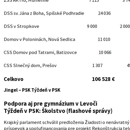
ZSS AKTIG, Humenné 7 115 3 74
DSS sv. Jána z Boha, Spišské Podhradie 24 036 
DSS v Stropkove 9 000 2 000
Domov v Poloninách, Nová Sedlica 11 010 3
CSS Domov pod Tatrami, Batizovce 10 066 
CSS Slnečný dom, Prešov 1 307 45
Celkovo 106 528 € 29 
Jingel – PSK
Týždeň v PSK
Podpora aj pre gymnázium v Levoči
Týždeň v PSK: Školstvo (flashové správy)
Krajský parlament schválil predloženia Žiadosti o nenávratný
príspevok a spolufinancovania pre projekt Rekonštrukcia tel