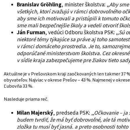
Branislav Gröhling
, minister školstva: „
Aby sme 
všetkých, ktorí zvažujú v rámci dobrovoľného oč
aby sme ich motivovali a pristúpili k tomuto očk
sme mali bezpečnejšie školy a vedeli otvoriť škols
Ján Furman
, vedúci Odboru školstva PSK: „
Sú o
niektoré témy týkajúce sa práve aj toho samotes
v rámci domáceho prostredia. Je to, samozrejme
odporúčané ministerstvom školstva. Cez okresné
v sídle kraja zabezpečujeme pre žiakov tieto sady
Aktuálne je v Prešovskom kraji zaočkovaných len takmer 37 
obyvateľov. Najviac v okrese Prešov – 43 %. Najmenej v okrese
Ľubovňa 33 %.
Nasleduje priama reč.
Milan Majerský
, predseda PSK: „
Očkovanie – ja 
budem tvrdiť, že má byť dobrovoľné, ale tá moti
zložka tu musí byť jasná. a preto osobnosti tohto