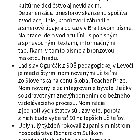
kultúrne dedičstvo aj nevidiacim.
Debarierizácia priestorov skanzenu spočíva
z vodiacej línie, ktorú tvorí zábradlie
a smerové údaje a odkazy v Braillovom písme.
Na hrade ide o vodiacu líniu s popisnými
a sprievodnými textami, informačnými
tabuľkami v tomto písme a bronzovou
maketou hradu.
Ladislav Ogurčák z SOŠ pedagogickej v Levoči
je medzi štyrmi nominovanými učiteľmi
zo Slovenska na cenu Global Teacher Prize.
Nominovaný je za integrovanie bývalej žiačky
so zdravotným znevýhodnením do bežného
vzdelávacieho procesu. Nominácie
z jednotlivých štátov sú uzavreté, porota
z nich bude vyberať 50 najlepších učiteľov.
Uplynulý týždeň rokovali župani s ministrom
hospodárstva Richardom Sulíkom