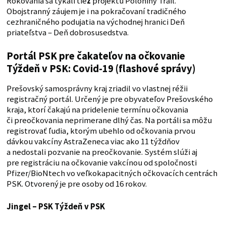
Rokovania sa týkali tie
ž
projektu Poloniny Trail.
Obojstranný záujem je i na pokračovaní tradičného
cezhraničného podujatia na východnej hranici Deň
priateľstva – Deň dobrosusedstva.
Portál PSK pre čakateľov na očkovanie
Týždeň v PSK: Covid-19 (flashové správy)
Prešovský samosprávny kraj zriadil vo vlastnej réžii
registračný portál. Určený je pre obyvateľov Prešovského
kraja, ktorí čakajú na pridelenie termínu očkovania
či preočkovania neprimerane dlhý čas. Na portáli sa môžu
registrovať ľudia, ktorým ubehlo od očkovania prvou
dávkou vakcíny AstraZeneca viac ako 11 týždňov
a nedostali pozvanie na preočkovanie. Systém slúži aj
pre registráciu na očkovanie vakcínou od spoločnosti
Pfizer/BioNtech vo veľkokapacitných očkovacích centrách
PSK. Otvorený je pre osoby od 16 rokov.
Jingel – PSK
Týždeň v PSK