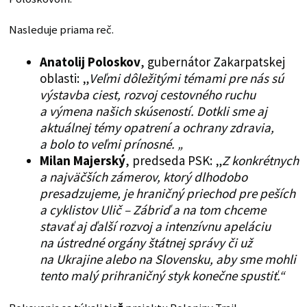
Nasleduje priama reč.
Anatolij Poloskov
, gubernátor Zakarpatskej
oblasti: „
Veľmi dôležitými témami pre nás sú
výstavba ciest, rozvoj cestovného ruchu
a výmena našich skúseností. Dotkli sme aj
aktuálnej témy opatrení a ochrany zdravia,
a bolo to veľmi prínosné. „
Milan Majerský
, predseda PSK: „
Z konkrétnych
a najväčších zámerov, ktorý dlhodobo
presadzujeme, je hraničný priechod pre peších
a cyklistov Ulič – Zábriď a na tom chceme
stavať aj ďalší rozvoj a intenzívnu apeláciu
na ústredné orgány štátnej správy či už
na Ukrajine alebo na Slovensku, aby sme mohli
tento malý prihraničný styk konečne spustiť.“