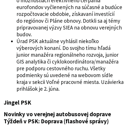
o možnostiach efektívneho čerpania
eurofondov vyčlenených na súčasné a budúce
rozpočtovacie obdobie, získavaní investícií
do regiónov či Pláne obnovy. Dotkli sa aj témy
pripravovanej výzvy SIEA na obnovu verejných
budov.
Úrad PSK aktuálne vyhlásil niekoľko
výberových konaní. Do svojho tímu hľadá
junior manažéra regionálneho rozvoja, junior
GIS analytika či cyklokoordinátora/manažéra
pre podporu cestovného ruchu. Všetky
podmienky sú uvedené na webovom sídle
kraja v sekcii Voľné pracovné miesta. Uzávierka
prihlášok je 2. júna.
Jingel PSK
Novinky vo verejnej autobusovej doprave
Týždeň v PSK: Doprava (flashové správy)