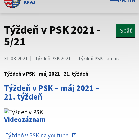
Toto je oficiálna webová stránka Prešovského
samosprávneho kraja. Oficiálne stránky využívajú doménu
psk.sk.
Týždeň v PSK 2021 -
Späť
Táto stránka je zabezpečená
5/21
Buďte pozorní a vždy sa uistite, že zdieľate informácie iba
cez zabezpečenú webovú stránku. Zabezpečená stránka
31. 03. 2021
Týždeň PSK 2021
Týždeň PSK - archiv
vždy začína https:// pred názvom domény webového sídla.
Týždeň v PSK - máj 2021 - 21. týždeň
Týždeň v PSK – máj 2021 –
21. týždeň
Videozáznam
Týždeň v PSK na youtube