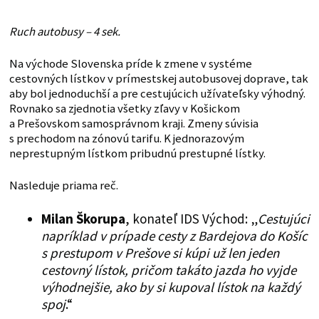
Ruch autobusy – 4 sek.
Na východe Slovenska príde k zmene v systéme
cestovných lístkov v prímestskej autobusovej doprave, tak
aby bol jednoduchší a pre cestujúcich užívateľsky výhodný.
Rovnako sa zjednotia všetky zľavy v Košickom
a Prešovskom samosprávnom kraji. Zmeny súvisia
s prechodom na zónovú tarifu. K jednorazovým
neprestupným lístkom pribudnú prestupné lístky.
Nasleduje priama reč.
Milan Škorupa
, konateľ IDS Východ: „
Cestujúci
napríklad v prípade cesty z Bardejova do Košíc
s prestupom v Prešove si kúpi už len jeden
cestovný lístok, pričom takáto jazda ho vyjde
výhodnejšie, ako by si kupoval lístok na každý
spoj
.“