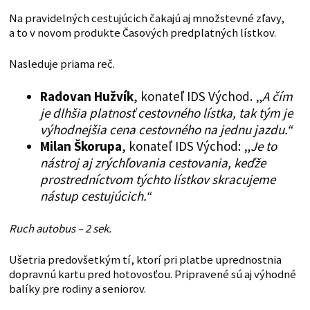
Na pravidelných cestujúcich čakajú aj množstevné zľavy,
a to v novom produkte Časových predplatných lístkov.
Nasleduje priama reč.
Radovan Hužvík
, konateľ IDS Východ. „
A čím
je dlhšia platnosť cestovného lístka, tak tým je
výhodnejšia cena cestovného na jednu jazdu.“
Milan Škorupa
, konateľ IDS Východ: „
Je to
nástroj aj zrýchľovania cestovania, keďže
prostredníctvom týchto lístkov skracujeme
nástup cestujúcich.“
Ruch autobus – 2 sek.
Ušetria predovšetkým tí, ktorí pri platbe uprednostnia
dopravnú kartu pred hotovosťou. Pripravené sú aj výhodné
balíky pre rodiny a seniorov.