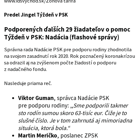
www.idsvychod.sk/Zonova tarifa
Predel Jingel Týždeň v PSK
Podporených ďalších 29 žiadateľov o pomoc
Týždeň v PSK: Nadácia (flashové správy)
Správna rada Nadácie PSK pre podporu rodiny zhodnotila
na svojom zasadnutí rok 2020. Rok poznačený koronakrízou
sa odrazil aj na zvýšenom počte žiadostí o podporu
z nadačného fondu.
Nasleduje priama reč.
Viktor Guman
, správca Nadácie PSK
pre podporu rodiny: „
Sme podporili takmer
sto rodín sumou skoro 63-tisíc eur. Čiže je to
slušné číslo. Je v tom zahrnutá aj mimoriadna
situácia, ktorá bola.“
Martin Meričko
, poslanec ZPSK