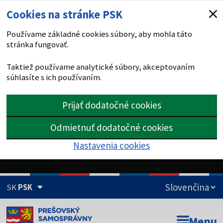
Cookies na stránke PSK
Používame základné cookies súbory, aby mohla táto
stránka fungovať.
Taktiež používame analytické súbory, akceptovaním
súhlasíte s ich používaním.
Prijať dodatočné cookies
Odmietnuť dodatočné cookies
Nastavenia cookies
SK
PSK
Doména psk.sk je oficiálna
Menu