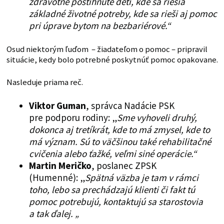
zdravotne postihnuté deti, kde sa riešia
základné životné potreby, kde sa rieši aj pomoc
pri úprave bytom na bezbariérové.“
Osud niektorým ľuďom – žiadateľom o pomoc – pripravil
situácie, kedy bolo potrebné poskytnúť pomoc opakovane.
Nasleduje priama reč.
Viktor Guman
, správca Nadácie PSK
pre podporu rodiny: „
Sme vyhoveli druhý,
dokonca aj tretíkrát, kde to má zmysel, kde to
má význam. Sú to väčšinou také rehabilitačné
cvičenia alebo ťažké, veľmi siné operácie.“
Martin Meričko
, poslanec ZPSK
(Humenné): „
Spätná väzba je tam v rámci
toho, lebo sa prechádzajú klienti či fakt tú
pomoc potrebujú, kontaktujú sa starostovia
a tak ďalej. „