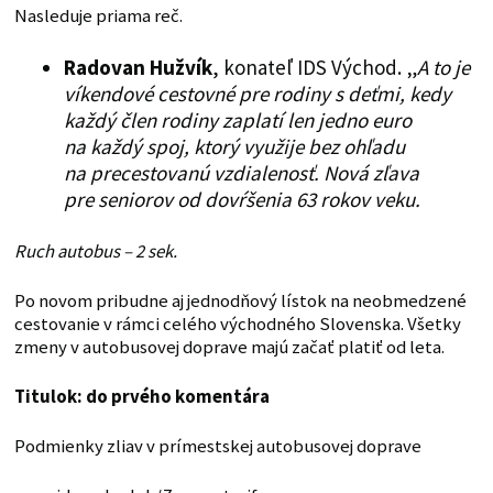
Nasleduje priama reč.
Radovan Hužvík
, konateľ IDS Východ. „
A to je
víkendové cestovné pre rodiny s deťmi, kedy
každý člen rodiny zaplatí len jedno euro
na každý spoj, ktorý využije bez ohľadu
na precestovanú vzdialenosť. Nová zľava
pre seniorov od dovŕšenia 63 rokov veku.
Ruch autobus – 2 sek.
Po novom pribudne aj jednodňový lístok na neobmedzené
cestovanie v rámci celého východného Slovenska. Všetky
zmeny v autobusovej doprave majú začať platiť od leta.
Titulok: do prvého komentára
Podmienky zliav v prímestskej autobusovej doprave