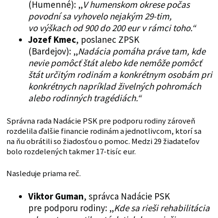
(Humenné): „
V humenskom okrese počas
povodní sa vyhovelo nejakým 29-tim,
vo výškach od 900 do 200 eur v rámci toho.“
Jozef Kmec
, poslanec ZPSK
(Bardejov): „
Nadácia pomáha práve tam, kde
nevie pomôcť štát alebo kde nemôže pomôcť
štát určitým rodinám a konkrétnym osobám pri
konkrétnych napríklad živelných pohromách
alebo rodinných tragédiách.“
Správna rada Nadácie PSK pre podporu rodiny zároveň
rozdelila ďalšie financie rodinám a jednotlivcom, ktorí sa
na ňu obrátili so žiadosťou o pomoc. Medzi 29 žiadateľov
bolo rozdelených takmer 17-tisíc eur.
Nasleduje priama reč.
Viktor Guman
, správca Nadácie PSK
pre podporu rodiny: „
Kde sa rieši rehabilitácia