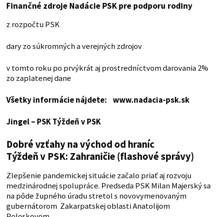
Finančné zdroje Nadácie PSK pre podporu rodiny
z rozpočtu PSK
dary zo súkromných a verejných zdrojov
v tomto roku po prvýkrát aj prostredníctvom darovania 2%
zo zaplatenej dane
Všetky informácie nájdete: www.nadacia-psk.sk
Jingel – PSK
Týždeň v PSK
Dobré vzťahy na
východ od hraníc
Týždeň v PSK: Zahraničie (flashové správy)
Zlepšenie pandemickej situácie začalo priať aj rozvoju
medzinárodnej spolupráce. Predseda PSK Milan Majerský sa
na pôde župného úradu stretol s novovymenovaným
gubernátorom Zakarpatskej oblasti Anatolijom
Poloskovom.