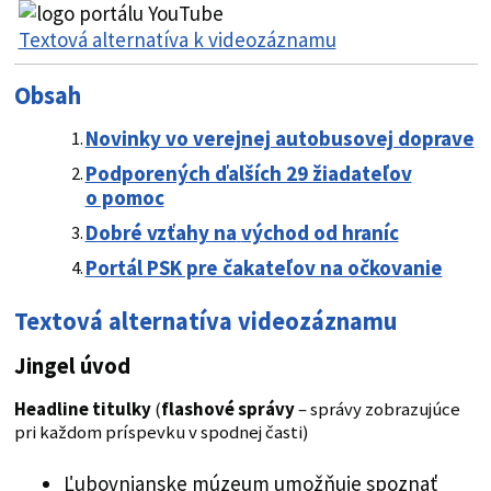
Textová alternatíva k videozáznamu
Obsah
Novinky vo verejnej autobusovej doprave
Podporených ďalších 29 žiadateľov
o pomoc
Dobré vzťahy na
východ od hraníc
Portál PSK pre čakateľov na očkovanie
Textová alternatíva videozáznamu
Jingel úvod
Headline titulky
(
flashové správy
– správy zobrazujúce
pri každom príspevku v spodnej časti)
Ľubovnianske múzeum umožňuje spoznať