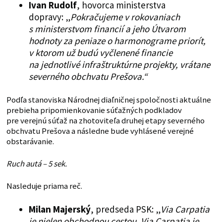
Ivan Rudolf
, hovorca ministerstva
dopravy: „
Pokračujeme v rokovaniach
s ministerstvom financií a jeho Útvarom
hodnoty za peniaze o harmonograme priorít,
v ktorom už budú vyčlenené financie
na jednotlivé infraštruktúrne projekty, vrátane
severného obchvatu Prešova.“
Podľa stanoviska Národnej diaľničnej spoločnosti aktuálne
prebieha pripomienkovanie súťažných podkladov
pre verejnú súťaž na zhotoviteľa druhej etapy severného
obchvatu Prešova a následne bude vyhlásené verejné
obstarávanie.
Ruch autá – 5 sek.
Nasleduje priama reč.
Milan Majerský
, predseda PSK: „
Via Carpatia
je nielen obchodnou cestou, Via Carpatia je