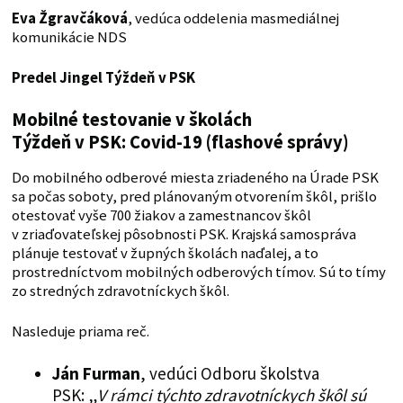
Eva Žgravčáková
, vedúca oddelenia masmediálnej
komunikácie NDS
Predel Jingel Týždeň v PSK
Mobilné testovanie v školách
Týždeň v PSK: Covid-19 (flashové správy)
Do mobilného odberové miesta zriadeného na Úrade PSK
sa počas soboty, pred plánovaným otvorením škôl, prišlo
otestovať vyše 700 žiakov a zamestnancov škôl
v zriaďovateľskej pôsobnosti PSK. Krajská samospráva
plánuje testovať v župných školách naďalej, a to
prostredníctvom mobilných odberových tímov. Sú to tímy
zo stredných zdravotníckych škôl.
Nasleduje priama reč.
Ján Furman
, vedúci Odboru školstva
PSK: „
V rámci týchto zdravotníckych škôl sú