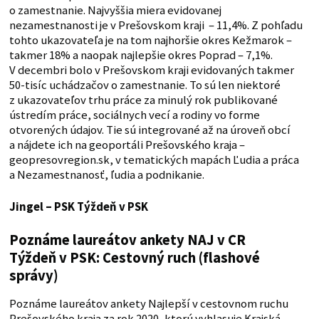
o zamestnanie. Najvyššia miera evidovanej
nezamestnanosti je v Prešovskom kraji – 11,4%. Z pohľadu
tohto ukazovateľa je na tom najhoršie okres Kežmarok –
takmer 18% a naopak najlepšie okres Poprad – 7,1%.
V decembri bolo v Prešovskom kraji evidovaných takmer
50-tisíc uchádzačov o zamestnanie. To sú len niektoré
z ukazovateľov trhu práce za minulý rok publikované
ústredím práce, sociálnych vecí a rodiny vo forme
otvorených údajov. Tie sú integrované až na úroveň obcí
a nájdete ich na geoportáli Prešovského kraja –
geopresovregion.sk, v tematických mapách Ľudia a práca
a Nezamestnanosť, ľudia a podnikanie.
Jingel – PSK
Týždeň v PSK
Poznáme laureátov ankety NAJ v CR
Týždeň v PSK: Cestovný ruch (flashové
správy)
Poznáme laureátov ankety Najlepší v cestovnom ruchu
Prešovského kraja za rok 2020, ktorú vyhlasuje Krajská