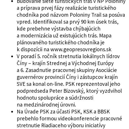
Budovanie siete turistických trás v NP Poloniny
a príprava prvej fázy realizácie turistického
chodníka pod názvom Poloniny Trail sa posúva
vpred. Identifikoval sa prvý 90 km úsek trás,
kde prebehne výstavba chýbajúcich
a modernizácia už existujúcich trás. Mapa
plánovaného turistického chodníka je
k dispozícii na www.geopresovregions.sk
V poradí 5. ročník stretnutia lokálnych lídrov
Číny – krajín Strednej a Východnej Európy
a 6. Zasadnutie pracovnej skupiny Asociácie
guvernérov provincií Číny i zástupcov krajín
SVE sa konal on-line. PSK reprezentoval jeho
podpredseda Peter Bizovský, ktorý vyzdvihol
hodnotu spolupráce a súdržnosti
na medzinárodnej úrovni.
Na Úrade PSK za účasti PSK, KSK a BBSK
prebehlo formou videokonferencie pracovné
stretnutie Riadiaceho výboru iniciatívy