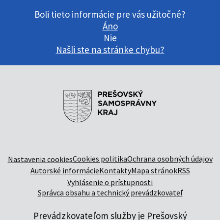
Boli tieto informácie pre vás užitočné?
Áno
Nie
Našli ste na stránke chybu?
Cookies politika
Ochrana osobných údajov
Nastavenia cookies
Autorské informácie
Kontakty
Mapa stránok
RSS
Vyhlásenie o prístupnosti
Správca obsahu a technický prevádzkovateľ
Prevádzkovateľom služby je Prešovský