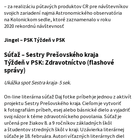
– za realizáciu pútavých produktov CR pre návštevníkov
svojich zariadení najmä Astronomického observatória
na Kolonickom sedle, ktoré zaznamenalo v roku
2020 rekordnú návštevnosť
Jingel – PSK
Týždeň v PSK
Súťaž – Sestry Prešovského kraja
Týždeň v PSK: Zdravotníctvo (flashové
správy)
Ukážka spot Sestra kraja- 5 sek.
On-line literárna súťaž Daj fotke príbeh je jednou z aktivít
projektu Sestry Prešovského kraja. Cieľom je vytvoriť
k fotografiám príbeh, esej alebo básnické dielo a vyjadriť
svoj názor k téme zdravotníckeho povolania. Súťaž je
určená pre žiakov 8. a 9 ročníkov základných škôl
a študentov stredných škôl v kraji. Uzávierka literárnej
súťaže je 18. februára. Autori víťazných literárnych diel