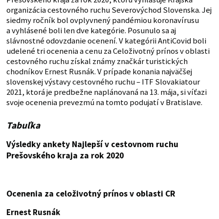
organizácia cestovného ruchu Severovýchod Slovenska. Jej
siedmy ročník bol ovplyvnený pandémiou koronavírusu
a vyhlásené boli len dve kategórie. Posunulo sa aj
slávnostné odovzdanie ocenení. V kategórii AntiCovid boli
udelené tri ocenenia a cenu za Celoživotný prínos v oblasti
cestovného ruchu získal známy značkár turistických
chodníkov Ernest Rusnák. V prípade konania najväčšej
slovenskej výstavy cestovného ruchu – ITF Slovakiatour
2021, ktorá je predbežne naplánovaná na 13. mája, si víťazi
svoje ocenenia prevezmú na tomto podujatí v Bratislave.
Tabuľka
Výsledky ankety Najlepší v cestovnom ruchu
Prešovského kraja za rok 2020
Ocenenia za celoživotný prínos v oblasti CR
Ernest Rusnák