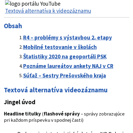
Textová alternatíva k videozáznamu
Obsah
R4 – problémy s výstavbou 2. etapy
Mobilné testovanie v školách
Štatistiky 2020 na geoportáli PSK
Poznáme laureátov ankety NAJ v CR
Súťaž – Sestry Prešovského kraja
​Textová alternatíva videozáznamu
Jingel úvod
Headline titulky
(
flashové správy
– správy zobrazujúce
pri každom príspevku v spodnej časti)