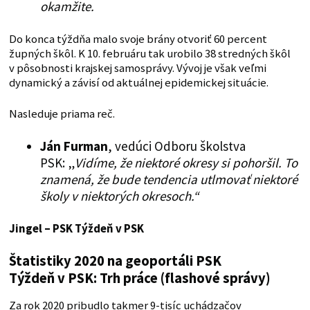
okamžite.
Do konca týždňa malo svoje brány otvoriť 60 percent
župných škôl. K 10. februáru tak urobilo 38 stredných škôl
v pôsobnosti krajskej samosprávy. Vývoj je však veľmi
dynamický a závisí od aktuálnej epidemickej situácie.
Nasleduje priama reč.
Ján Furman
, vedúci Odboru školstva
PSK: „
Vidíme, že niektoré okresy si pohoršil. To
znamená, že bude tendencia utlmovať niektoré
školy v niektorých okresoch.“
Jingel – PSK
Týždeň v PSK
Štatistiky 2020 na geoportáli PSK
Týždeň v PSK: Trh práce (flashové správy)
Za rok 2020 pribudlo takmer 9-tisíc uchádzačov