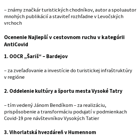
– známy značkár turistických chodníkov, autor a spoluautor
mnohých publikácií a staviteľ rozhľadne v Levočských
vrchoch
Ocenenie Najlepší v cestovnom ruchu v kategórii
AntiCovid
1. OOCR „Šariš“ – Bardejov
– za zveľaďovanie a investície do turistickej infraštruktúry
v regióne
2. Oddelenie kultúry a športu mesta Vysoké Tatry
– tím vedený Jánom Bendíkom – za realizáciu,
prispôsobenie a transformáciu podujatí v podmienkach
Covid-19 pre návštevníkov Vysokých Tatier
3. Vihorlatská hvezdáreň v Humennom