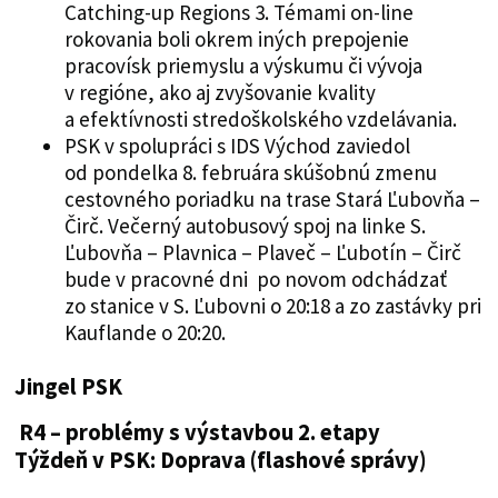
Catching-up Regions 3. Témami on-line
rokovania boli okrem iných prepojenie
pracovísk priemyslu a výskumu či vývoja
v regióne, ako aj zvyšovanie kvality
a efektívnosti stredoškolského vzdelávania.
PSK v spolupráci s IDS Východ zaviedol
od pondelka 8. februára skúšobnú zmenu
cestovného poriadku na trase Stará Ľubovňa –
Čirč. Večerný autobusový spoj na linke S.
Ľubovňa – Plavnica – Plaveč – Ľubotín – Čirč
bude v pracovné dni po novom odchádzať
zo stanice v S. Ľubovni o 20:18 a zo zastávky pri
Kauflande o 20:20.
Jingel PSK
R4 – problémy s výstavbou 2. etapy
Týždeň v PSK: Doprava (flashové správy)