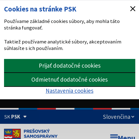
Cookies na stránke PSK
Používame základné cookies súbory, aby mohla táto
stránka fungovať.
Taktiež používame analytické súbory, akceptovaním
súhlasíte s ich používaním.
Prijať dodatočné cookies
Odmietnuť dodatočné cookies
Nastavenia cookies
SK
PSK
Doména psk.sk je oficiálna
Menu