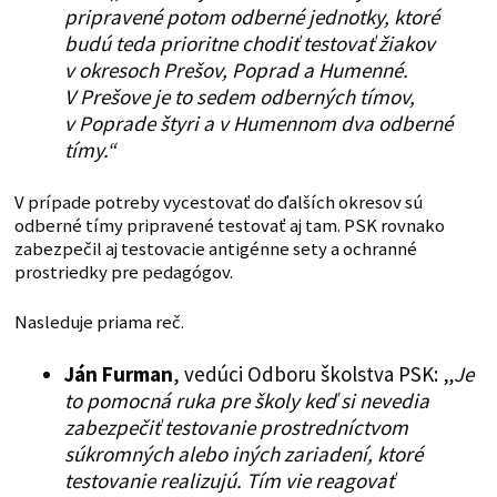
pripravené potom odberné jednotky, ktoré
budú teda prioritne chodiť testovať žiakov
v okresoch Prešov, Poprad a Humenné.
V Prešove je to sedem odberných tímov,
v Poprade štyri a v Humennom dva odberné
tímy.“
V prípade potreby vycestovať do ďalších okresov sú
odberné tímy pripravené testovať aj tam. PSK rovnako
zabezpečil aj testovacie antigénne sety a ochranné
prostriedky pre pedagógov.
Nasleduje priama reč.
Ján Furman
, vedúci Odboru školstva PSK: „
Je
to pomocná ruka pre školy keď si nevedia
zabezpečiť testovanie prostredníctvom
súkromných alebo iných zariadení, ktoré
testovanie realizujú. Tím vie reagovať