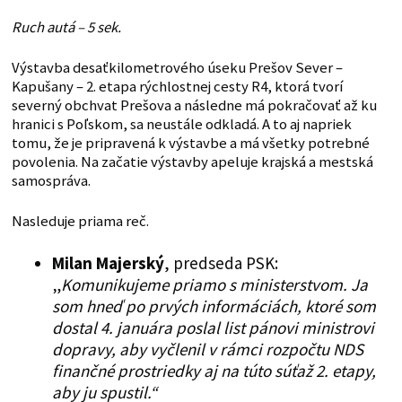
Ruch autá – 5 sek.
Výstavba desaťkilometrového úseku Prešov Sever –
Kapušany – 2. etapa rýchlostnej cesty R4, ktorá tvorí
severný obchvat Prešova a následne má pokračovať až ku
hranici s Poľskom, sa neustále odkladá. A to aj napriek
tomu, že je pripravená k výstavbe a má všetky potrebné
povolenia. Na začatie výstavby apeluje krajská a mestská
samospráva.
Nasleduje priama reč.
Milan Majerský
, predseda PSK:
„
Komunikujeme priamo s ministerstvom. Ja
som hneď po prvých informáciách, ktoré som
dostal 4. januára poslal list pánovi ministrovi
dopravy, aby vyčlenil v rámci rozpočtu NDS
finančné prostriedky aj na túto súťaž 2. etapy,
aby ju spustil.“