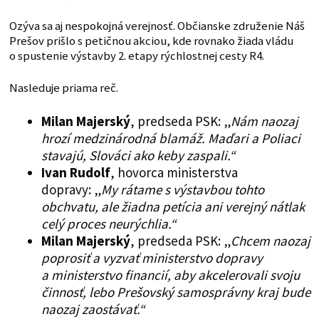
Ozýva sa aj nespokojná verejnosť. Občianske združenie Náš
Prešov prišlo s petičnou akciou, kde rovnako žiada vládu
o spustenie výstavby 2. etapy rýchlostnej cesty R4.
Nasleduje priama reč.
Milan Majerský
, predseda PSK: „
Nám naozaj
hrozí medzinárodná blamáž. Maďari a Poliaci
stavajú, Slováci ako keby zaspali.“
Ivan Rudolf
, hovorca ministerstva
dopravy: „
My rátame s výstavbou tohto
obchvatu, ale žiadna petícia ani verejný nátlak
celý proces neurýchlia.“
Milan Majerský
, predseda PSK: „
Chcem naozaj
poprosiť a vyzvať ministerstvo dopravy
a ministerstvo financií, aby akcelerovali svoju
činnosť, lebo Prešovský samosprávny kraj bude
naozaj zaostávať.“