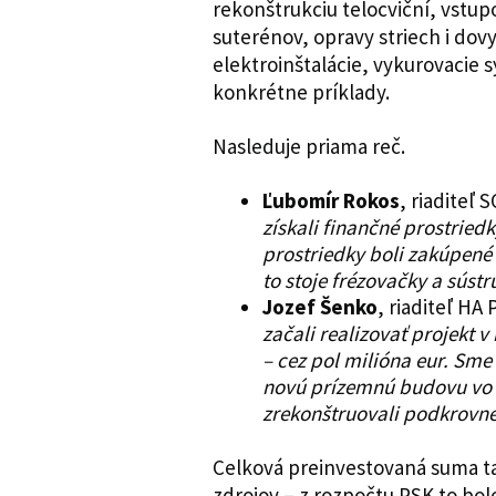
rekonštrukciu telocviční, vstup
suterénov, opravy striech i dov
elektroinštalácie, vykurovacie 
konkrétne príklady.
Nasleduje priama reč.
Ľubomír Rokos
, riaditeľ 
získali finančné prostriedk
prostriedky boli zakúpené 
to stoje frézovačky a súst
Jozef Šenko
, riaditeľ HA 
začali realizovať projekt v
– cez pol milióna eur. Sme 
novú prízemnú budovu vo d
zrekonštruovali podkrovné
Celková preinvestovaná suma ta
zdrojov – z rozpočtu PSK to bol