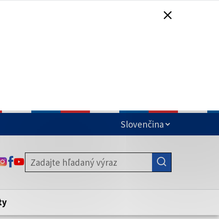
čená
ODKAZ SA OTVORÍ NA NOVEJ KARTE
ODKAZ SA OTVORÍ NA NOVEJ KARTE
ODKAZ SA OTVORÍ NA NOVEJ KARTE
stite, že zdieľate informácie iba cez
nku. Zabezpečená stránka vždy začína
ény webového sídla.
ty