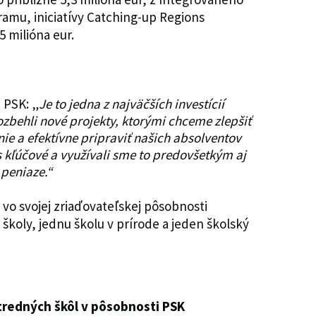
mu, iniciatívy Catching-up Regions
5 milióna eur.
 PSK: „
Je to jedna z najväčších investícií
zbehli nové projekty, ktorými chceme zlepšiť
ie a efektívne pripraviť našich absolventov
ás kľúčové a využívali sme to predovšetkým aj
peniaze.“
vo svojej zriaďovateľskej pôsobnosti
 školy, jednu školu v prírode a jeden školský
tredných škôl v pôsobnosti PSK