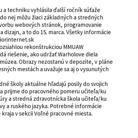
 a techniku vyhlásila ďalší ročník súťaže
a do nej môžu žiaci základných a stredných
o tvorbu webových stránok, programovanie
u a dizajn, a to do 15. marca. Všetky informácie
iorinternet.sk
u rozsiahlou rekonštrukciou MMUAW
dá riešenie, ako udržať Warholove diela
tí múzea. Obrazy nezostanú v depozite, v pláne
esných mestách a uvažuje sa aj o vysunutých
né školy aktuálne hľadajú posily do svojich
a prijme do pracovného pomeru učiteľa/ku
túry a stredná zdravotnícka škola učiteľa/ku
ovy a ruského jazyka. Potrebné informácie
kraja v sekcii Voľné pracovné miesta.