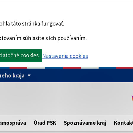
hla táto stránka fungovať.
tovaním súhlasíte s ich používaním.
datočné cookies
Nastavenia cookies
eho kraja
Táto stránka je zabezpe
Buďte pozorní a vždy sa ui
ého samosprávneho kraja.
zabezpečenú webovú strá
https:// pred názvom dom
amospráva
Úrad PSK
Spoznávame kraj
Kontak