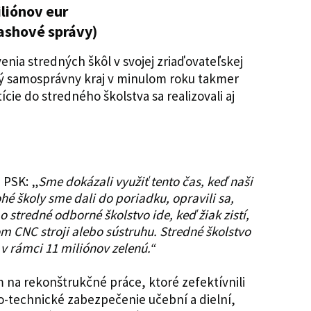
iliónov eur
lashové správy)
nia stredných škôl v svojej zriaďovateľskej
ký samosprávny kraj v minulom roku takmer
ície do stredného školstva sa realizovali aj
 PSK: „
Sme dokázali využiť tento čas, keď naši
ohé školy sme dali do poriadku, opravili sa,
 stredné odborné školstvo ide, keď žiak zistí,
m CNC stroji alebo sústruhu. Stredné školstvo
v rámci 11 miliónov zelenú.“
na rekonštrukčné práce, ktoré zefektívnili
-technické zabezpečenie učební a dielní,