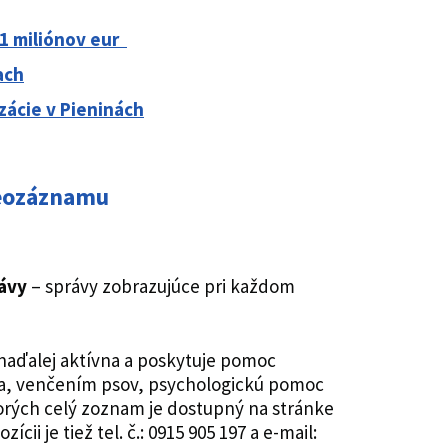
11 miliónov eur
ach
ácie v Pieninách
deozáznamu
ávy
– správy zobrazujúce pri každom
 naďalej aktívna a poskytuje pomoc
a, venčením psov, psychologickú pomoc
orých celý zoznam je dostupný na stránke
cii je tiež tel. č.: 0915 905 197 a e-mail: