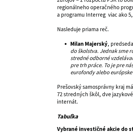
regionálneho operačného progra
a programu Interreg viac ako 5,
Nasleduje priama reč.
Milan Majerský
, predseda
do školstva. Jednak sme ro
stredné odborné vzdelávan
pre trh práce. To je pre n
eurofondy alebo európske 
Prešovský samosprávny kraj má 
72 stredných škôl, dve jazykové
internát.
Tabuľka
Vybrané investičné akcie do s