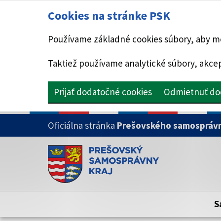
Cookies na stránke PSK
Používame základné cookies súbory, aby mo
Taktiež používame analytické súbory, akcep
Prijať dodatočné cookies
Odmietnuť do
PRESKOČIŤ NA HLAVNÝ OBSAH
Oficiálna stránka
Prešovského samosprávn
Doména psk.sk je oficiálna
Toto je oficiálna webová stránka Prešovsk
Oficiálne stránky využívajú doménu psk.sk.
S