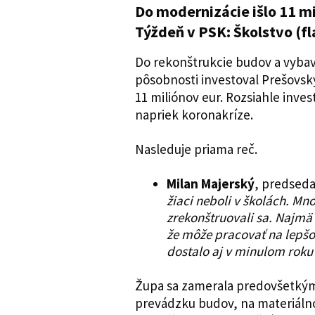
Do modernizácie išlo 11 m
Týždeň v PSK: Školstvo (f
Do rekonštrukcie budov a vybave
pôsobnosti investoval Prešovs
11 miliónov eur. Rozsiahle invest
napriek koronakríze.
Nasleduje priama reč.
Milan Majerský
, predseda
žiaci neboli v školách. Mn
zrekonštruovali sa. Najmä o
že môže pracovať na lepšo
dostalo aj v minulom roku 
Župa sa zamerala predovšetkým 
prevádzku budov, na materiálno