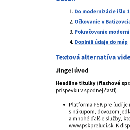
Do modernizácie išlo 
Očkovanie v Batizovci
Pokračovanie moderniz
Doplnili údaje do máp
Textová alternatíva vi
Jingel úvod
Headline titulky
(
flashové spr
príspevku v spodnej časti)
Platforma PSK pre ľudí je
s nákupom, dovozom jedl
a mnohé ďalšie služby, kt
www.pskpreludi.sk. K dispozí