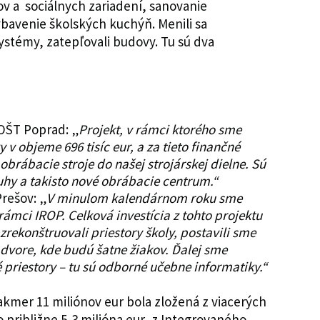
ov a sociálnych zariadení, sanovanie
ybavenie školských kuchýň. Menili sa
systémy, zatepľovali budovy. Tu sú dva
SOŠT Poprad: „
Projekt, v rámci ktorého sme
y v objeme 696 tisíc eur, a za tieto finančné
obrábacie stroje do našej strojárskej dielne. Sú
ruhy a takisto nové obrábacie centrum.“
Prešov: „
V minulom kalendárnom roku sme
 rámci IROP. Celková investícia z tohto projektu
zrekonštruovali priestory školy, postavili sme
vore, kde budú šatne žiakov. Ďalej sme
 priestory – tu sú odborné učebne informatiky.“
kmer 11 miliónov eur bola zložená z viacerých
o približne 5,3 milióna eur, z Integrovaného