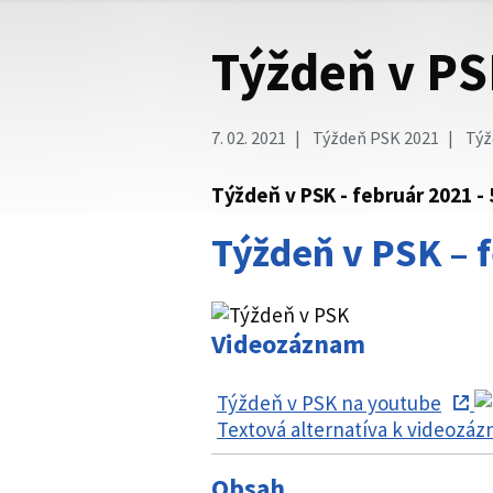
Týždeň v PS
7. 02. 2021
Týždeň PSK 2021
Týž
Týždeň v PSK - február 2021 - 
Týždeň v PSK – f
Videozáznam
Týždeň v PSK na youtube
Textová alternatíva k videozá
Obsah