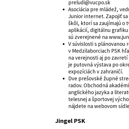
preludi@vucpo.sk
Asociácia pre mládež, vedu
Junior internet. Zapojiť s
škôl, ktorí sa zaujímajú 
aplikácií, digitálnu grafik
sú zverejnené na www.jun
V súvislosti s plánovano
v Medzilaborciach PSK hľa
na verejnosti aj po zavre
je putovná výstava po okr
expozíciách v zahraničí.
Dve prešovské župné stred
radov. Obchodná akadémi
anglického jazyka a litera
telesnej a športovej vých
nájdete na webovom sídle 
Jingel PSK