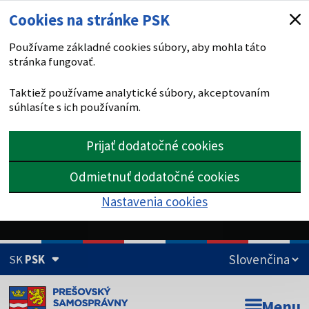
Cookies na stránke PSK
Používame základné cookies súbory, aby mohla táto
stránka fungovať.
Taktiež používame analytické súbory, akceptovaním
súhlasíte s ich používaním.
Prijať dodatočné cookies
Odmietnuť dodatočné cookies
Nastavenia cookies
SK
PSK
Doména psk.sk je oficiálna
Menu