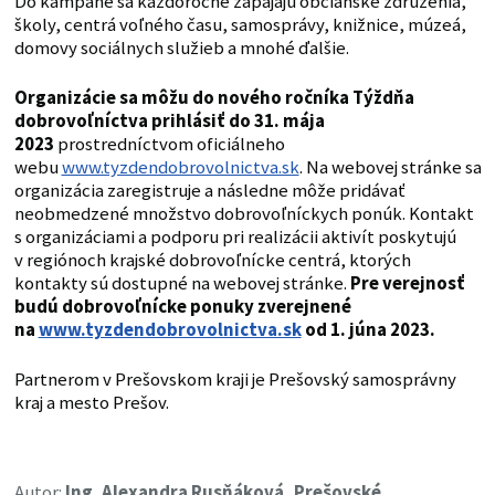
Do kampane sa každoročne zapájajú občianske združenia,
školy, centrá voľného času, samosprávy, knižnice, múzeá,
domovy sociálnych služieb a mnohé ďalšie.
Organizácie sa môžu do nového ročníka Týždňa
dobrovoľníctva prihlásiť do 31. mája
2023
prostredníctvom oficiálneho
webu
www.tyzdendobrovolnictva.sk
. Na webovej stránke sa
organizácia zaregistruje a následne môže pridávať
neobmedzené množstvo dobrovoľníckych ponúk. Kontakt
s organizáciami a podporu pri realizácii aktivít poskytujú
v regiónoch krajské dobrovoľnícke centrá, ktorých
kontakty sú dostupné na webovej stránke.
Pre verejnosť
budú dobrovoľnícke ponuky zverejnené
na
www.tyzdendobrovolnictva.sk
od 1. júna 2023.
Partnerom v Prešovskom kraji je Prešovský samosprávny
kraj a mesto Prešov.
Autor:
Ing. Alexandra Rusňáková, Prešovské