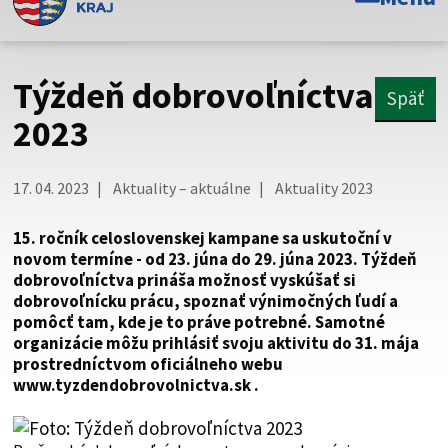
Toto je oficiálna webová stránka Prešovského
samosprávneho kraja. Oficiálne stránky využívajú doménu
psk.sk.
Týždeň dobrovoľníctva
Späť
Táto stránka je zabezpečená
2023
Buďte pozorní a vždy sa uistite, že zdieľate informácie iba
cez zabezpečenú webovú stránku. Zabezpečená stránka
17. 04. 2023
Aktuality – aktuálne
Aktuality 2023
vždy začína https:// pred názvom domény webového sídla.
15. ročník celoslovenskej kampane sa uskutoční v
novom termíne - od 23. júna do 29. júna 2023. Týždeň
dobrovoľníctva prináša možnosť vyskúšať si
dobrovoľnícku prácu, spoznať výnimočných ľudí a
pomôcť tam, kde je to práve potrebné. Samotné
organizácie môžu prihlásiť svoju aktivitu do 31. mája
prostredníctvom oficiálneho webu
www.tyzdendobrovolnictva.sk .