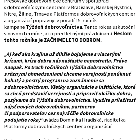
Prešovské dobrovoľnícke centrum v spolupráci
s dobrovoľníckymi centrami v Bratislave, Banskej Bystrici,
Nitre, Žiline, Trnave a Platformou dobrovoľníckych centier
a organizácií pripravuje v poradí 15. ročník
kampane
Týždeň dobrovoľníctva
. Tento rok sa uskutoční
v novom termíne, a to pred letnými prázdninami.
Heslom
tohto ročníka je ZAČNIME LETO DOBROM.
„
Aj keď ako krajina už dlhšie bojujeme s viacerými
krízami, kríza dobra nás našťastie nepostretla. Práve
naopak. Po troch ročníkoch Týždňa dobrovoľníctva
s rôznymi obmedzeniami chceme verejnosti ponúknuť
bohatý a pestrý program na zoznámenie sa
s dobrovoľníctvom. Všetky organizácie a inštitúcie, ktoré
sa chcú predstaviť verejnosti a pripraviť ukážku dobra,
pozývame do Týždňa dobrovoľníctva. Využite príležitosť
nájsť nových dobrovoľníkov, partnerov
či podporovateľov cez najväčšie dobrovoľnícke
podujatie roka,“
uvádza Dominika Hradiská, riaditeľka
Platformy dobrovoľníckych centier a organizácií.