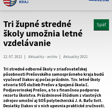
Toto je oficiálna webová stránka Prešovského
samosprávneho kraja. Oficiálne stránky využívajú doménu
psk.sk.
Tri župné stredné
Späť
Táto stránka je zabezpečená
školy umožnia letné
vzdelávanie
Buďte pozorní a vždy sa uistite, že zdieľate informácie iba
cez zabezpečenú webovú stránku. Zabezpečená stránka
vždy začína https:// pred názvom domény webového sídla.
22. 07. 2021
Aktuality - archiv
Aktuality 2021
Tri stredné odborné školy v zriaďovateľskej
pôsobnosti Prešovského samosprávneho kraja budú
vyučovať žiakov aj počas prázdnin. Tzv. letné školy
otvoria SOŠ služieb Prešov a Spojená škola Ľ.
Podjavorinskej Prešov, a to s finančnou podporou
rezortu školstva. Prázdninové štúdium z vlastných
zdrojov umožní aj SOŠ polytechnická J. A. Baťu Svit.
Desiatky žiakov si v nich upevnia praktické zručnosti.