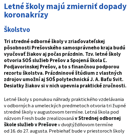
Letné školy majú zmierniť dopady
koronakrízy
Školstvo
Tri stredné odborné školy v zriaďovateľskej
pôsobnosti Prešovského samosprávneho kraja budú
vyučovať žiakov aj počas prázdnin. Tzv. letné školy
otvoria SOŠ služieb Prešov a Spojená škola Ľ.
Podjavorinskej Prešov, a to s finančnou podporou
rezortu školstva. Prázdninové štúdium z vlastných
zdrojov umožní aj SOŠ polytechnická J. A. Baťu Svit.
Desiatky žiakov si v nich upevnia praktické zručnosti.
Letné školy s ponukou náhrady praktického vzdelávania
v odborných a umeleckých predmetoch otvoria tri župné
stredné školy v augustovom termíne. Letná škola pod
názvom Fresh bude zrealizovaná
v Strednej odbornej
škole služieb v Prešove
v dvojtýždňovom termíne
od 16. do 27. augusta. Prebiehať bude v priestoroch školy