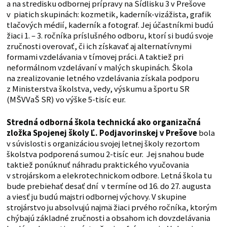
a na stredisku odbornej prípravy na Sídlisku 3 v Prešove
v piatich skupinách: kozmetik, kaderník-vizážista, grafik
tlačových médií, kaderník a fotograf. Jej účastníkmi budú
žiaci 1. – 3. ročníka príslušného odboru, ktorí si budú svoje
zručnosti overovať, či ich získavať aj alternatívnymi
formami vzdelávania v tímovej práci. A taktiež pri
neformálnom vzdelávaní v malých skupinách. Škola
na zrealizovanie letného vzdelávania získala podporu
z Ministerstva školstva, vedy, výskumu a športu SR
(MŠVVaŠ SR) vo výške 5-tisíc eur.
Stredná odborná škola technická ako organizačná
zložka Spojenej školy Ľ. Podjavorinskej v Prešove
bola
v súvislosti s organizáciou svojej letnej školy rezortom
školstva podporená sumou 2-tisíc eur. Jej snahou bude
taktiež ponúknuť náhradu praktického vyučovania
v strojárskom a elekrotechnickom odbore. Letná škola tu
bude prebiehať desať dní v termíne od 16. do 27. augusta
a viesť ju budú majstri odbornej výchovy. V skupine
strojárstvo ju absolvujú najmä žiaci prvého ročníka, ktorým
chýbajú základné zručnosti a obsahom ich dovzdelávania