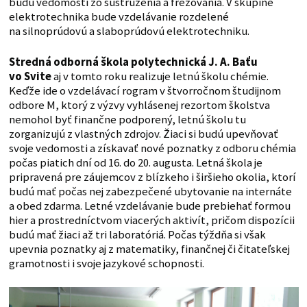
budú vedomosti zo sústruženia a frézovania. V skupine
elektrotechnika bude vzdelávanie rozdelené
na silnoprúdovú a slaboprúdovú elektrotechniku.
Stredná odborná škola polytechnická J. A. Baťu
vo Svite
aj v tomto roku realizuje letnú školu chémie.
Keďže ide o vzdelávací rogram v štvorročnom študijnom
odbore M, ktorý z výzvy vyhlásenej rezortom školstva
nemohol byť finančne podporený, letnú školu tu
zorganizujú z vlastných zdrojov. Žiaci si budú upevňovať
svoje vedomosti a získavať nové poznatky z odboru chémia
počas piatich dní od 16. do 20. augusta. Letná škola je
pripravená pre záujemcov z blízkeho i širšieho okolia, ktorí
budú mať počas nej zabezpečené ubytovanie na internáte
a obed zdarma. Letné vzdelávanie bude prebiehať formou
hier a prostredníctvom viacerých aktivít, pričom dispozícii
budú mať žiaci až tri laboratóriá. Počas týždňa si však
upevnia poznatky aj z matematiky, finančnej či čitateľskej
gramotnosti i svoje jazykové schopnosti.