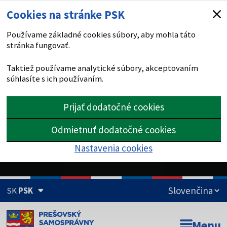
Cookies na stránke PSK
Používame základné cookies súbory, aby mohla táto
stránka fungovať.
Taktiež používame analytické súbory, akceptovaním
súhlasíte s ich používaním.
Prijať dodatočné cookies
Odmietnuť dodatočné cookies
Nastavenia cookies
SK
PSK
Doména psk.sk je oficiálna
Menu