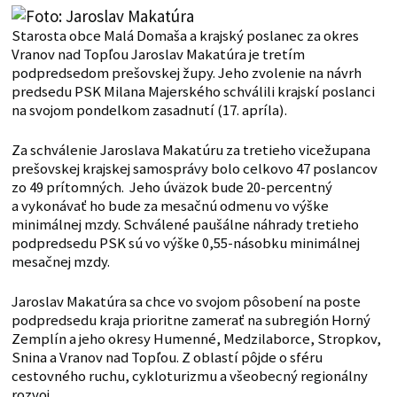
Starosta obce Malá Domaša a krajský poslanec za okres
Vranov nad Topľou Jaroslav Makatúra je tretím
podpredsedom prešovskej župy. Jeho zvolenie na návrh
predsedu PSK Milana Majerského schválili krajskí poslanci
na svojom pondelkom zasadnutí (17. apríla).
Za schválenie Jaroslava Makatúru za tretieho vicežupana
prešovskej krajskej samosprávy bolo celkovo 47 poslancov
zo 49 prítomných. Jeho úväzok bude 20-percentný
a vykonávať ho bude za mesačnú odmenu vo výške
minimálnej mzdy. Schválené paušálne náhrady tretieho
podpredsedu PSK sú vo výške 0,55-násobku minimálnej
mesačnej mzdy.
Jaroslav Makatúra sa chce vo svojom pôsobení na poste
podpredsedu kraja prioritne zamerať na subregión Horný
Zemplín a jeho okresy Humenné, Medzilaborce, Stropkov,
Snina a Vranov nad Topľou. Z oblastí pôjde o sféru
cestovného ruchu, cykloturizmu a všeobecný regionálny
rozvoj.