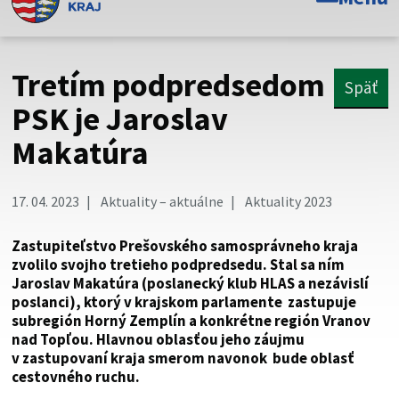
Toto je oficiálna webová stránka Prešovského
samosprávneho kraja. Oficiálne stránky využívajú doménu
psk.sk.
Tretím podpredsedom
Späť
Táto stránka je zabezpečená
PSK je Jaroslav
Makatúra
Buďte pozorní a vždy sa uistite, že zdieľate informácie iba
cez zabezpečenú webovú stránku. Zabezpečená stránka
vždy začína https:// pred názvom domény webového sídla.
17. 04. 2023
Aktuality – aktuálne
Aktuality 2023
Zastupiteľstvo Prešovského samosprávneho kraja
zvolilo svojho tretieho podpredsedu. Stal sa ním
Jaroslav Makatúra (poslanecký klub HLAS a nezávislí
poslanci), ktorý v krajskom parlamente zastupuje
subregión Horný Zemplín a konkrétne región Vranov
nad Topľou. Hlavnou oblasťou jeho záujmu
v zastupovaní kraja smerom navonok bude oblasť
cestovného ruchu.