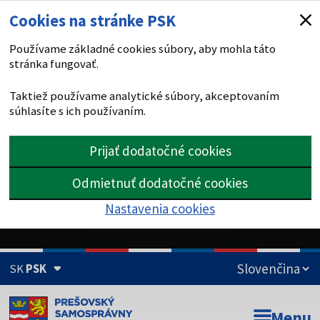
Cookies na stránke PSK
Používame základné cookies súbory, aby mohla táto
stránka fungovať.
Taktiež používame analytické súbory, akceptovaním
súhlasíte s ich používaním.
Prijať dodatočné cookies
Odmietnuť dodatočné cookies
Nastavenia cookies
SK
PSK
Doména psk.sk je oficiálna
Menu