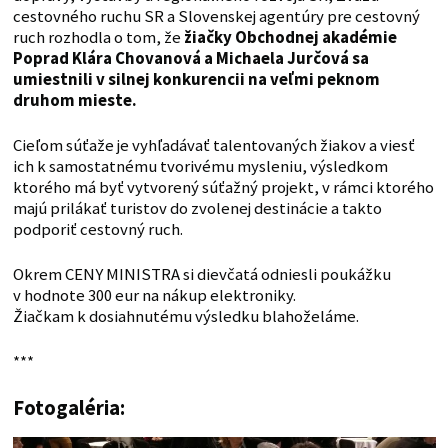
cestovného ruchu SR a Slovenskej agentúry pre cestovný
ruch rozhodla o tom, že
žiačky Obchodnej akadémie
Poprad Klára Chovanová a Michaela Jurčová sa
umiestnili v silnej konkurencii na veľmi peknom
druhom mieste.
Cieľom súťaže je vyhľadávať talentovaných žiakov a viesť
ich k samostatnému tvorivému mysleniu, výsledkom
ktorého má byť vytvorený súťažný projekt, v rámci ktorého
majú prilákať turistov do zvolenej destinácie a takto
podporiť cestovný ruch.
Okrem CENY MINISTRA si dievčatá odniesli poukážku
v hodnote 300 eur na nákup elektroniky.
Žiačkam k dosiahnutému výsledku blahoželáme.
***
Fotogaléria: