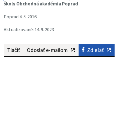
školy Obchodná akadémia Poprad
Poprad 4. 5. 2016
Aktualizované: 14. 9. 2023
Tlačiť
Odoslať e-mailom
Zdieľať
Najčítanejšie správy
30. zasadnutie Komisie správy majetku a
investícií (10.08.2026)
7. 8. 2026
Údržbár/ Údržbárka, Vihorlatské múzeum v