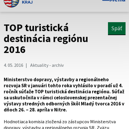
Toto je oficiálna webová stránka Prešovského
samosprávneho kraja. Oficiálne stránky využívajú doménu
psk.sk.
TOP turistická
Späť
Táto stránka je zabezpečená
destinácia regiónu
2016
Buďte pozorní a vždy sa uistite, že zdieľate informácie iba
cez zabezpečenú webovú stránku. Zabezpečená stránka
vždy začína https:// pred názvom domény webového sídla.
4. 05. 2016
Aktuality - archiv
Ministerstvo dopravy, výstavby a regionálneho
rozvoja SR v januári tohto roka vyhlásilo v poradí už 4.
ročník súťaže TOP turistická destinácia regiónu. Súťaž
sa uskutočnila v rámci celoslovenskej prezentačnej
výstavy stredných odborných škôl Mladý tvorca 2016 v
dňoch 26. – 28. apríla v Nitre.
Hodnotiaca komisia zložená zo zástupcov Ministerstva
dopravy, výstavby a regionálneho rozvoja SR, Zväzu