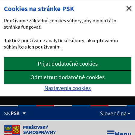
Cookies na stránke PSK
Používame základné cookies súbory, aby mohla táto
stránka fungovať.
Taktiež používame analytické súbory, akceptovaním
súhlasíte s ich používaním.
Prijať dodatočné cookies
Odmietnuť dodatočné cookies
Nastavenia cookies
SK
PSK
Doména psk.sk je oficiálna
Menu