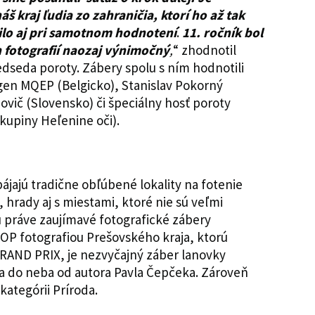
áš kraj ľudia zo zahraničia, ktorí ho až tak
ilo aj pri samotnom hodnotení
.
11. ročník
bol
h fotografií naozaj výnimočný
,
“ zhodnotil
edseda poroty. Zábery spolu s ním hodnotili
gen MQEP (Belgicko), Stanislav Pokorný
ovič (Slovensko) či špeciálny hosť poroty
skupiny Heľenine oči).
ájajú tradične obľúbené lokality na fotenie
, hrady aj s miestami, ktoré nie sú veľmi
ú práve zaujímavé fotografické zábery
 TOP fotografiou Prešovského kraja, ktorú
RAND PRIX, je nezvyčajný záber lanovky
a do neba od autora Pavla Čepčeka. Zároveň
kategórii Príroda.