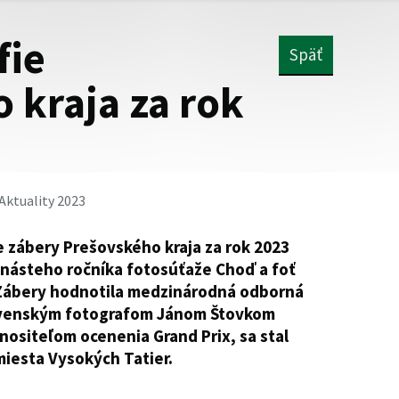
fie
Späť
 kraja za rok
Aktuality 2023
ie zábery Prešovského kraja za rok 2023
enásteho ročníka fotosúťaže Choď a foť
. Zábery hodnotila medzinárodná odborná
ovenským fotografom Jánom Štovkom
ositeľom ocenenia Grand Prix, sa stal
iesta Vysokých Tatier.