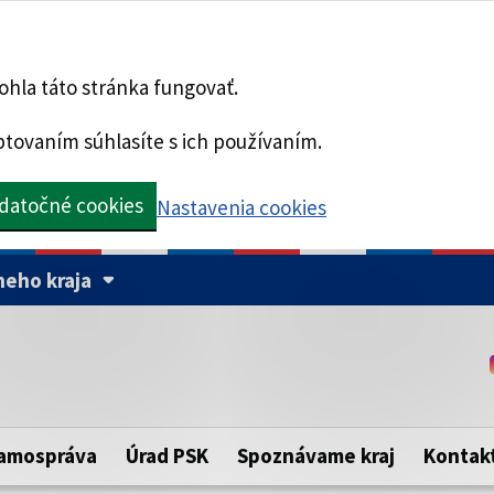
hla táto stránka fungovať.
tovaním súhlasíte s ich používaním.
datočné cookies
Nastavenia cookies
eho kraja
Táto stránka je zabezpe
Buďte pozorní a vždy sa ui
ého samosprávneho kraja.
zabezpečenú webovú strá
https:// pred názvom dom
amospráva
Úrad PSK
Spoznávame kraj
Kontak