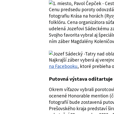
Cenu predsedu poroty odovzdá 
fotografiu Krása na horách (Rys
folklóru. Cena organizátora s
udelená Jozefovi Sádeckému za 
Svojho favorita vybral aj špeciá
ním záber Magdalény Koleničov
Najkrajší záber vyberá aj verej
na Facebooku
, ktoré prebieha 
Putovná výstava odštartuje 
Okrem víťazov vybrali porotcovia
ocenené Honorable mention (č
fotografií bude zostavená putov
Prešovského kraja predstaví širo