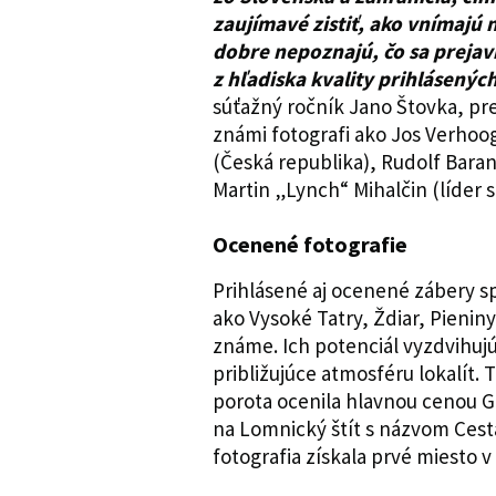
zaujímavé zistiť, ako vnímajú n
dobre nepoznajú, čo sa prejav
z hľadiska kvality prihlásenýc
súťažný ročník Jano Štovka, pr
známi fotografi ako Jos Verhoo
(Česká republika), Rudolf Baran
Martin „Lynch“ Mihalčin (líder 
Ocenené fotografie
Prihlásené aj ocenené zábery sp
ako Vysoké Tatry, Ždiar, Pieniny
známe. Ich potenciál vyzdvihuj
približujúce atmosféru lokalít.
porota ocenila hlavnou cenou G
na Lomnický štít s názvom Cest
fotografia získala prvé miesto v 