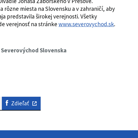
Divadle Jonáša Záborského v Prešove.
 rôzne miesta na Slovensku a v zahraničí, aby
a predstavila širokej verejnosti. Všetky
jde verejnosť na stránke
www.severovychod.sk
.
R Severovýchod Slovenska
Zdieľať