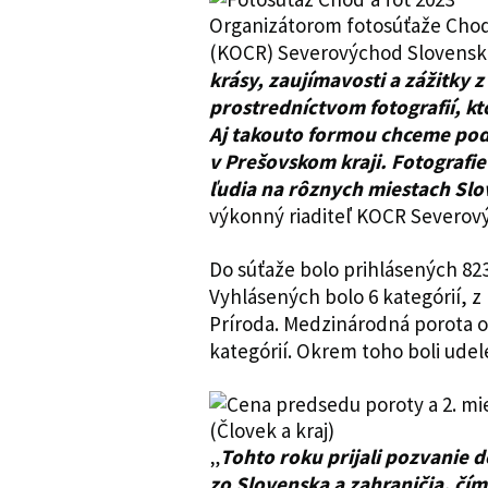
Organizátorom fotosúťaže Choď 
(KOCR) Severovýchod Slovenska
krásy, zaujímavosti a zážitky z
prostredníctvom fotografií, kt
Aj takouto formou chceme podni
v Prešovskom kraji. Fotografi
ľudia na rôznych miestach Slov
výkonný riaditeľ KOCR Severov
Do súťaže bolo prihlásených 823
Vyhlásených bolo 6 kategórií, z
Príroda. Medzinárodná porota oc
kategórií. Okrem toho boli udel
„
Tohto roku prijali pozvanie 
zo Slovenska a zahraničia, čím