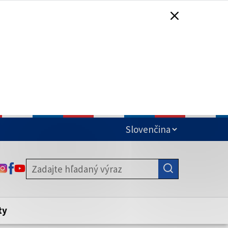
čená
ODKAZ SA OTVORÍ NA NOVEJ KARTE
ODKAZ SA OTVORÍ NA NOVEJ KARTE
ODKAZ SA OTVORÍ NA NOVEJ KARTE
stite, že zdieľate informácie iba cez
nku. Zabezpečená stránka vždy začína
ény webového sídla.
ty