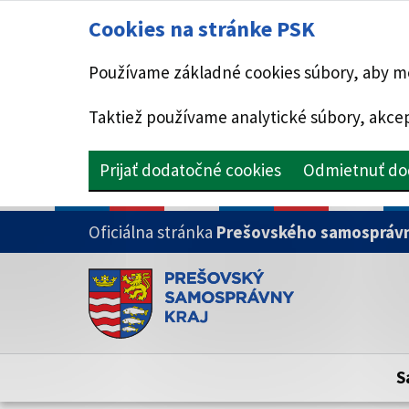
Cookies na stránke PSK
Používame základné cookies súbory, aby mo
Taktiež používame analytické súbory, akcep
Prijať dodatočné cookies
Odmietnuť do
PRESKOČIŤ NA HLAVNÝ OBSAH
Oficiálna stránka
Prešovského samosprávn
Doména psk.sk je oficiálna
Toto je oficiálna webová stránka Prešovsk
Oficiálne stránky využívajú doménu psk.sk.
S