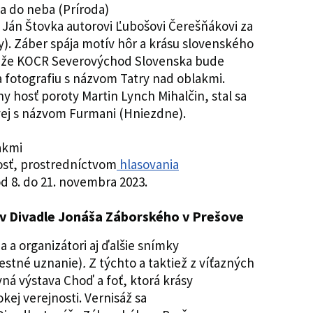
Ján Štovka autorovi Ľubošovi Čerešňákovi za
y). Záber spája motív hôr a krásu slovenského
úťaže KOCR Severovýchod Slovenska bude
fotografiu s názvom Tatry nad oblakmi.
lny hosť poroty Martin Lynch Mihalčin, stal sa
ej s názvom Furmani (Hniezdne).
nosť, prostredníctvom
hlasovania
od 8. do 21. novembra 2023.
v Divadle Jonáša Záborského v Prešove
 a organizátori aj ďalšie snímky
estné uznanie)
.
Z týchto a taktiež z víťazných
ná výstava Choď a foť, ktorá krásy
kej verejnosti. Vernisáž sa