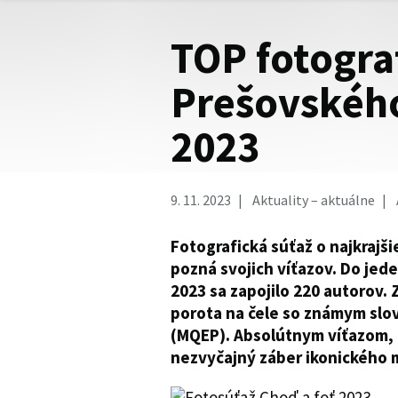
TOP fotogra
Prešovského
2023
9. 11. 2023
Aktuality – aktuálne
Fotografická súťaž o najkrajš
pozná svojich víťazov. Do jed
2023 sa zapojilo 220 autorov
porota na čele so známym sl
(MQEP). Absolútnym víťazom, n
nezvyčajný záber ikonického m