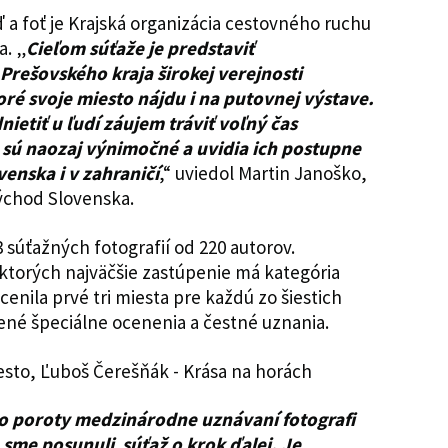
a foť je Krajská organizácia cestovného ruchu
. „
Cieľom súťaže je predstaviť
 Prešovského kraja širokej verejnosti
oré svoje miesto nájdu i na putovnej výstave.
etiť u ľudí záujem tráviť voľný čas
e sú naozaj výnimočné a uvidia ich postupne
enska i v zahraničí
,“ uviedol Martin Janoško,
ýchod Slovenska.
 súťažných fotografií od 220 autorov.
 ktorých najväčšie zastúpenie má kategória
enila prvé tri miesta pre každú zo šiestich
ené špeciálne ocenenia a čestné uznania.
do poroty medzinárodne uznávaní fotografi
 sme posunuli súťaž o krok ďalej. Je