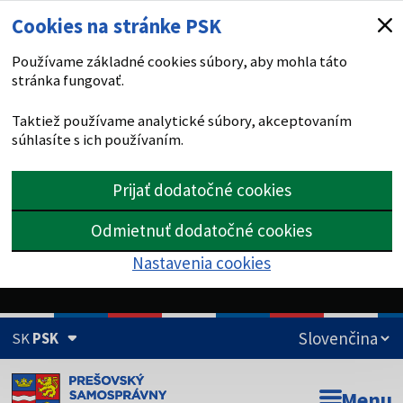
Cookies na stránke PSK
Používame základné cookies súbory, aby mohla táto
stránka fungovať.
Taktiež používame analytické súbory, akceptovaním
súhlasíte s ich používaním.
Prijať dodatočné cookies
Odmietnuť dodatočné cookies
Nastavenia cookies
SK
PSK
Doména psk.sk je oficiálna
Menu