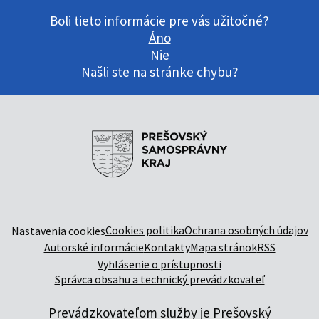
Boli tieto informácie pre vás užitočné?
Áno
Nie
Našli ste na stránke chybu?
Cookies politika
Ochrana osobných údajov
Nastavenia cookies
Autorské informácie
Kontakty
Mapa stránok
RSS
Vyhlásenie o prístupnosti
Správca obsahu a technický prevádzkovateľ
Prevádzkovateľom služby je Prešovský