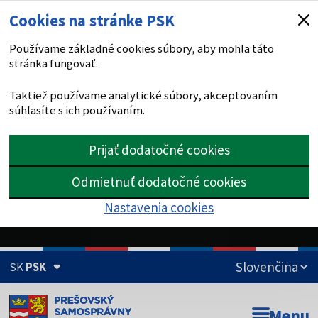
Cookies na stránke PSK
Používame základné cookies súbory, aby mohla táto
stránka fungovať.
Taktiež používame analytické súbory, akceptovaním
súhlasíte s ich používaním.
Prijať dodatočné cookies
Odmietnuť dodatočné cookies
Nastavenia cookies
SK
PSK
Doména psk.sk je oficiálna
Menu