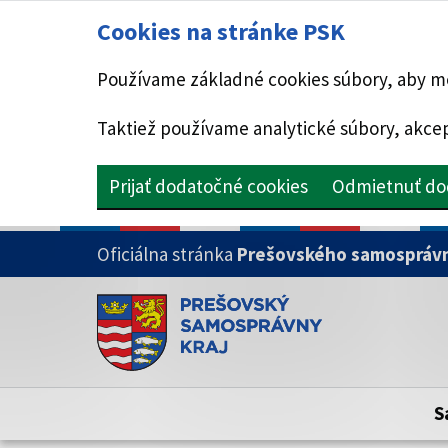
Cookies na stránke PSK
Používame základné cookies súbory, aby mo
Taktiež používame analytické súbory, akcep
Prijať dodatočné cookies
Odmietnuť do
PRESKOČIŤ NA HLAVNÝ OBSAH
Oficiálna stránka
Prešovského samosprávn
Doména psk.sk je oficiálna
Toto je oficiálna webová stránka Prešovsk
Oficiálne stránky využívajú doménu psk.sk.
S