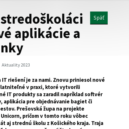
 stredoškoláci
Späť
vé aplikácie a
ánky
Aktuality 2023
IT riešení je za nami. Znovu priniesol nové
atniteľné v praxi, ktoré vytvorili
é IT produkty sa zaradil napríklad softvér
, aplikácia pre objednávanie bagiet či
testov. Prešovská župa na projekte
 Unicorn, pričom v tomto roku vôbec
át aj strednú školu z Košického kraja. Traja