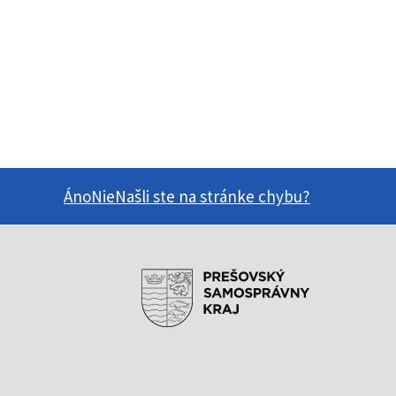
Áno
Nie
Našli ste na stránke chybu?