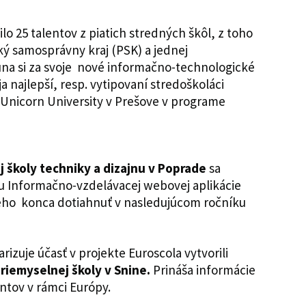
lo 25 talentov z piatich stredných škôl, z toho
ký samosprávny kraj (PSK) a jednej
 júna si za svoje nové informačno-technologické
a najlepší, resp. vytipovaní stredoškoláci
Unicorn University v Prešove v programe
 školy techniky a dizajnu v Poprade
sa
u Informačno-vzdelávacej webovej aplikácie
neho konca dotiahnuť v nasledujúcom ročníku
izuje účasť v projekte Euroscola vytvorili
riemyselnej školy v Snine.
Prináša informácie
ntov v rámci Európy.