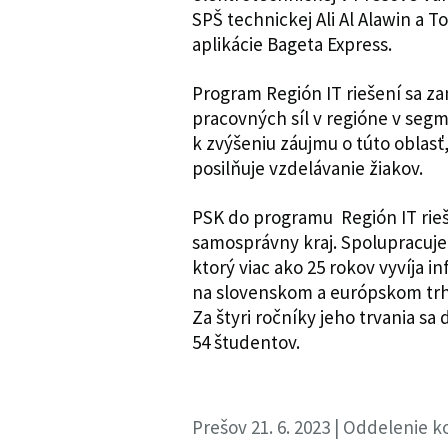
SPŠ technickej Ali Al Alawin a To
aplikácie Bageta Express.
Program Región IT riešení sa z
pracovných síl v regióne v seg
k zvýšeniu záujmu o túto oblasť,
posilňuje vzdelávanie žiakov.
PSK do programu Región IT rieše
samosprávny kraj. Spolupracuj
ktorý viac ako 25 rokov vyvíja 
na slovenskom a európskom trh
Za štyri ročníky jeho trvania sa
54 študentov.
Prešov 21. 6. 2023 | Oddelenie 