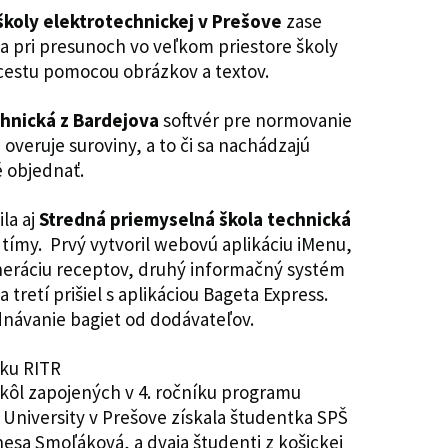
školy elektrotechnickej v Prešove
zase
ha pri presunoch vo veľkom priestore školy
cestu pomocou obrázkov a textov.
chnická z Bardejova
softvér pre normovanie
 overuje suroviny, a to či sa nachádzajú
é objednať.
la aj
Stredná priemyselná škola technická
ej tímy. Prvý vytvoril webovú aplikáciu iMenu,
eneráciu receptov, druhý informačný systém
 tretí prišiel s aplikáciou Bageta Express.
návanie bagiet od dodávateľov.
kôl zapojených v 4. ročníku programu
niversity v Prešove získala študentka SPŠ
esa Smoľáková, a dvaja študenti z košickej