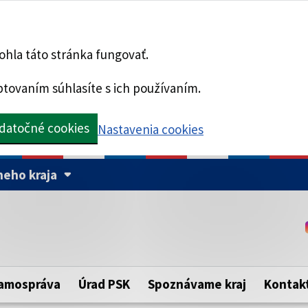
hla táto stránka fungovať.
tovaním súhlasíte s ich používaním.
datočné cookies
Nastavenia cookies
eho kraja
Táto stránka je zabezpe
Buďte pozorní a vždy sa ui
ého samosprávneho kraja.
zabezpečenú webovú strá
https:// pred názvom dom
amospráva
Úrad PSK
Spoznávame kraj
Kontak