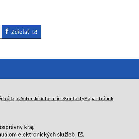
Zdieľať
ch údajov
Autorské informácie
Kontakty
Mapa stránok
správny kraj.
uálom elektronických služieb
.