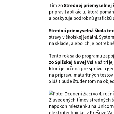
Tím zo
Strednej priemyselnej 
pripravil aplikáciu, ktorá pomá
a poskytuje podrobnú grafickú 
Stredná priemyselná škola te
stravy v školskej jedálni. Systém
na sklade, alebo ich je potrebn
Tento rok sa do programu zapoji
zo Spišskej Novej Vsi
a až tri j
ktorá je určená pre správu a g
na prípravu maturitných testov a
Slúžiť bude študentom na objed
Z uvedených tímov stredných š
napokon miestenku na Unicorn U
elektrotechnickej v Prešove Van