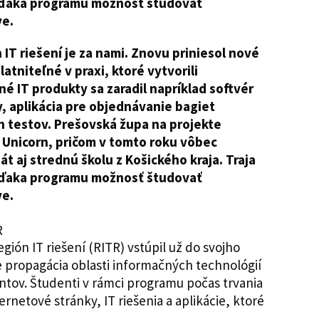
i vďaka programu možnosť študovať
ve.
IT riešení je za nami. Znovu priniesol nové
atniteľné v praxi, ktoré vytvorili
é IT produkty sa zaradil napríklad softvér
, aplikácia pre objednávanie bagiet
h testov. Prešovská župa na projekte
 Unicorn, pričom v tomto roku vôbec
át aj strednú školu z Košického kraja. Traja
i vďaka programu možnosť študovať
ve.
ión IT riešení (RITR) vstúpil už do svojho
e propagácia oblasti informačných technológií
ntov. Študenti v rámci programu počas trvania
rnetové stránky, IT riešenia a aplikácie, ktoré