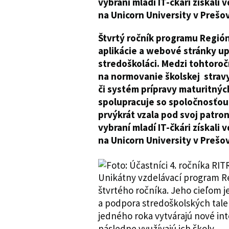
vybraní mladí IT-čkári získal
na Unicorn University v Prešo
Štvrtý ročník programu Región 
aplikácie a webové stránky upl
stredoškoláci. Medzi tohtoročn
na normovanie školskej stravy
či systém prípravy maturitnýc
spolupracuje so spoločnosťou
prvýkrát vzala pod svoj patron
vybraní mladí IT-čkári získal
na Unicorn University v Prešo
Unikátny vzdelávací program Reg
štvrtého ročníka. Jeho cieľom j
a podpora stredoškolských tale
jedného roka vytvárajú nové inte
následne využívajú ich školy.