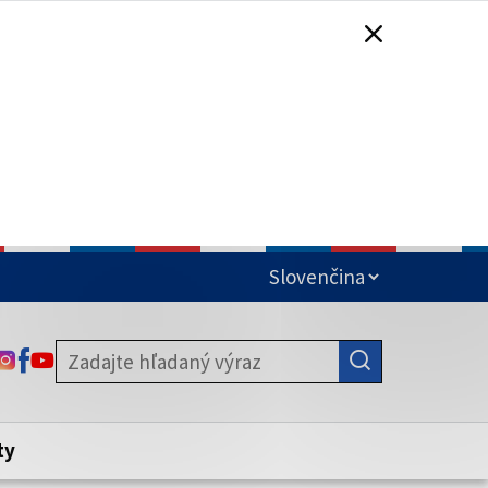
čená
ODKAZ SA OTVORÍ NA NOVEJ KARTE
ODKAZ SA OTVORÍ NA NOVEJ KARTE
ODKAZ SA OTVORÍ NA NOVEJ KARTE
stite, že zdieľate informácie iba cez
nku. Zabezpečená stránka vždy začína
ény webového sídla.
ty