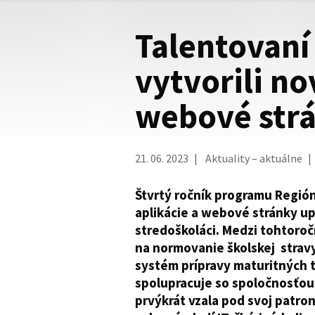
Talentovaní
vytvorili no
webové str
21. 06. 2023
Aktuality – aktuálne
Štvrtý ročník programu Región 
aplikácie a webové stránky upl
stredoškoláci. Medzi tohtoročn
na normovanie školskej stravy
systém prípravy maturitných 
spolupracuje so spoločnosťou
prvýkrát vzala pod svoj patron