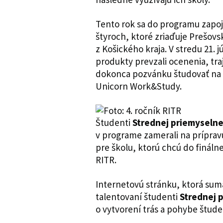
Tento rok sa do programu zapoji
štyroch, ktoré zriaďuje Prešovs
z Košického kraja. V stredu 21.
produkty prevzali ocenenia, traj
dokonca pozvánku študovať na 
Unicorn Work&Study.
Študenti
Strednej priemyselnej
v programe zamerali na príprav
pre školu, ktorú chcú do finál
RITR.
Internetovú stránku, ktorá sumar
talentovaní študenti
Strednej p
o vytvorení trás a pohybe štude