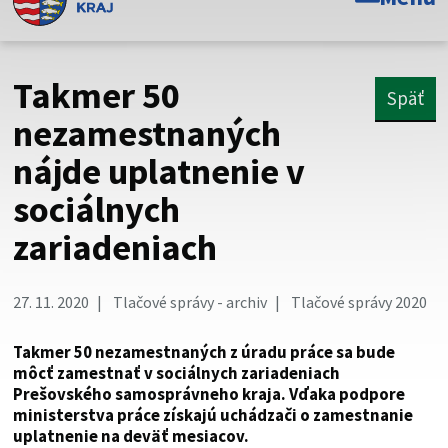
Toto je oficiálna webová stránka Prešovského
samosprávneho kraja. Oficiálne stránky využívajú doménu
psk.sk.
Takmer 50
Späť
Táto stránka je zabezpečená
nezamestnaných
nájde uplatnenie v
Buďte pozorní a vždy sa uistite, že zdieľate informácie iba
cez zabezpečenú webovú stránku. Zabezpečená stránka
sociálnych
vždy začína https:// pred názvom domény webového sídla.
zariadeniach
27. 11. 2020
Tlačové správy - archiv
Tlačové správy 2020
Takmer 50 nezamestnaných z úradu práce sa bude
môcť zamestnať v sociálnych zariadeniach
Prešovského samosprávneho kraja. Vďaka podpore
ministerstva práce získajú uchádzači o zamestnanie
uplatnenie na deväť mesiacov.