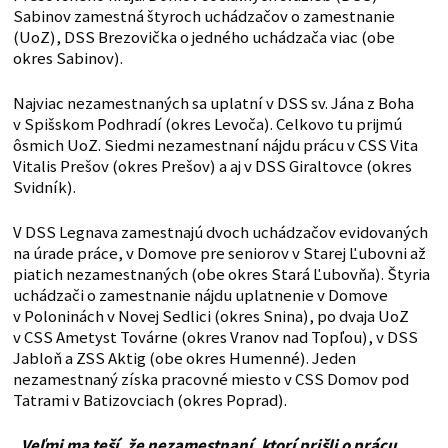
Sabinov zamestná štyroch uchádzačov o zamestnanie
(UoZ), DSS Brezovička o jedného uchádzača viac (obe
okres Sabinov).
Najviac nezamestnaných sa uplatní v DSS sv. Jána z Boha
v Spišskom Podhradí (okres Levoča). Celkovo tu prijmú
ôsmich UoZ. Siedmi nezamestnaní nájdu prácu v CSS Vita
Vitalis Prešov (okres Prešov) a aj v DSS Giraltovce (okres
Svidník).
V DSS Legnava zamestnajú dvoch uchádzačov evidovaných
na úrade práce, v Domove pre seniorov v Starej Ľubovni až
piatich nezamestnaných (obe okres Stará Ľubovňa). Štyria
uchádzači o zamestnanie nájdu uplatnenie v Domove
v Poloninách v Novej Sedlici (okres Snina), po dvaja UoZ
v CSS Ametyst Továrne (okres Vranov nad Topľou), v DSS
Jabloň a ZSS Aktig (obe okres Humenné). Jeden
nezamestnaný získa pracovné miesto v CSS Domov pod
Tatrami v Batizovciach (okres Poprad).
„Veľmi ma teší, že nezamestnaní, ktorí prišli o prácu