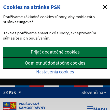
Cookies na stránke PSK
Používame základné cookies súbory, aby mohla táto
stránka fungovať.
Taktiež používame analytické súbory, akceptovaním
súhlasíte s ich používaním.
Prijať dodatočné cookies
Odmietnuť dodatočné cookies
Nastavenia cookies
SK
PSK
Doména psk.sk je oficiálna
Menu