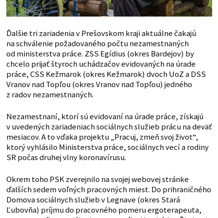
Ďalšie tri zariadenia v Prešovskom kraji aktuálne čakajú
na schválenie požadovaného počtu nezamestnaných
od ministerstva práce. ZSS Egídius (okres Bardejov) by
chcelo prijať štyroch uchádzačov evidovaných na úrade
práce, CSS Kežmarok (okres Kežmarok) dvoch UoZ a DSS
Vranov nad Topľou (okres Vranov nad Topľou) jedného
z radov nezamestnaných.
Nezamestnaní, ktorí sú evidovaní na úrade práce, získajú
v uvedených zariadeniach sociálnych služieb prácu na deväť
mesiacov. A to vďaka projektu „Pracuj, zmeň svoj život“,
ktorý vyhlásilo Ministerstva práce, sociálnych vecí a rodiny
SR počas druhej vlny koronavírusu.
Okrem toho PSK zverejnilo na svojej webovej stránke
ďalších sedem voľných pracovných miest. Do prihraničného
Domova sociálnych služieb v Legnave (okres Stará
Ľubovňa) príjmu do pracovného pomeru ergoterapeuta,