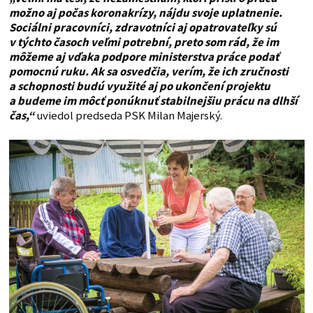
možno aj počas koronakrízy, nájdu svoje uplatnenie.
Sociálni pracovníci, zdravotníci aj opatrovateľky sú
v týchto časoch veľmi potrební, preto som rád, že im
môžeme aj vďaka podpore ministerstva práce podať
pomocnú ruku. Ak sa osvedčia, verím, že ich zručnosti
a schopnosti budú využité aj po ukončení projektu
a budeme im môcť ponúknuť stabilnejšiu prácu na dlhší
čas,“
uviedol predseda PSK Milan Majerský.