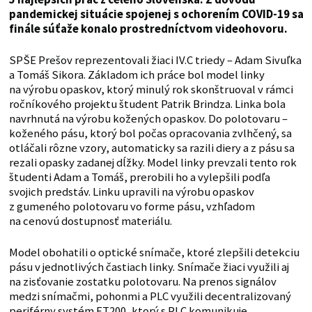
pandemickej situácie spojenej s ochorením COVID-19 sa
finále súťaže konalo prostredníctvom videohovoru.
SPŠE Prešov reprezentovali žiaci IV.C triedy – Adam Sivuľka
a Tomáš Sikora. Základom ich práce bol model linky
na výrobu opaskov, ktorý minulý rok skonštruoval v rámci
ročníkového projektu študent Patrik Brindza. Linka bola
navrhnutá na výrobu kožených opaskov. Do polotovaru –
koženého pásu, ktorý bol počas opracovania zvlhčený, sa
otláčali rôzne vzory, automaticky sa razili diery a z pásu sa
rezali opasky zadanej dĺžky. Model linky prevzali tento rok
študenti Adam a Tomáš, prerobili ho a vylepšili podľa
svojich predstáv. Linku upravili na výrobu opaskov
z gumeného polotovaru vo forme pásu, vzhľadom
na cenovú dostupnosť materiálu.
Model obohatili o optické snímače, ktoré zlepšili detekciu
pásu v jednotlivých častiach linky. Snímače žiaci využili aj
na zisťovanie zostatku polotovaru. Na prenos signálov
medzi snímačmi, pohonmi a PLC využili decentralizovaný
periférny systém ET200, ktorý s PLC komunikuje