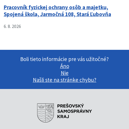
Pracovník fyzickej ochrany osôb a majetku,
Spojená škola, Jarmočná 108, Stará Ľubovňa
6. 8. 2026
Boli tieto informácie pre vás užitočné?
Áno
Nie
Našli ste na stránke chybu?