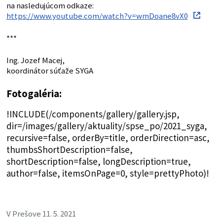
na nasledujúcom odkaze:
https://www.youtube.com/watch?v=wmDoane8vX0
***
Ing. Jozef Macej,
koordinátor súťaže SYGA
Fotogaléria:
!INCLUDE(/components/gallery/gallery.jsp,
dir=/images/gallery/aktuality/spse_po/2021_syga,
recursive=false, orderBy=title, orderDirection=asc,
thumbsShortDescription=false,
shortDescription=false, longDescription=true,
author=false, itemsOnPage=0, style=prettyPhoto)!
V Prešove 11. 5. 2021