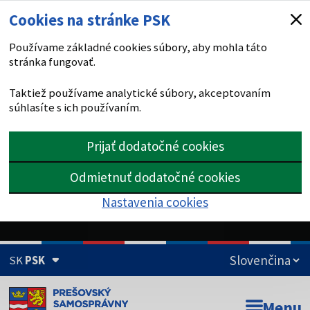
Cookies na stránke PSK
Používame základné cookies súbory, aby mohla táto
stránka fungovať.
Taktiež používame analytické súbory, akceptovaním
súhlasíte s ich používaním.
Prijať dodatočné cookies
Odmietnuť dodatočné cookies
Nastavenia cookies
SK
PSK
Doména psk.sk je oficiálna
Menu