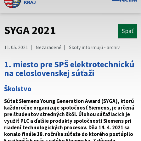
Toto je oficiálna webová stránka Prešovského
samosprávneho kraja. Oficiálne stránky využívajú doménu
psk.sk.
SYGA 2021
Späť
Táto stránka je zabezpečená
11. 05. 2021
Nezaradené
Školy informujú - archiv
Buďte pozorní a vždy sa uistite, že zdieľate informácie iba
cez zabezpečenú webovú stránku. Zabezpečená stránka
1. miesto pre SPŠ elektrotechnickú
vždy začína https:// pred názvom domény webového sídla.
na celoslovenskej súťaži
Školstvo
Súťaž Siemens Young Generation Award (SYGA), ktorú
každoročne organizuje spoločnosť Siemens, je určená
pre študentov stredných škôl. Úlohou súťažiacich je
využiť PLC a ďalšie produkty spoločnosti Siemens pri
riadení technologických procesov.
Dňa 14. 4. 2021 sa
konalo finále 18. ročníka súťaže do ktorého postúpilo
5 najlepších prác z celého Slovenska. Z dôvodu