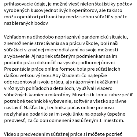
prihlasovacie údaje, je možné viesť nielen štatistiky počtov
vyrobených kusov jednotlivých operátorov, ale takisto
môžu operátori pri hraní hry medzi sebou súťažiť v počte
nazbieraných bodov.
Vzhľadom na dlhodobo nepriaznivú pandemickú situáciu,
znemožnenie stretávania sa a prácu v škole, boli naši
súťažiaci v značnej miere odkázaní na svoje možnosti
a vybavenie. Aj napriek sťaženým podmienkam sa im
podarilo prácu dokončiť na vysokej odbornej úrovni.
Prezentácia práce online formou bola pre súťažiacich
ďalšou veľkou výzvou. Aby študenti čo najlepšie
odprezentovali svoju prácu, aj s názornými ukážkami
v rôznych pohľadoch a detailoch, využívali viacero
súbežných kamier a mikrofóny. Museli si k tomu zabezpečiť
potrebné technické vybavenie, softvér a všetko správne
nastaviť. Našťastie, technika počas online prenosu
nezlyhala a podarilo sa im svoju linku na opasky úspešne
predviesť, za čo boli odmenení zaslúženým 1. miestom.
Video s predvedením súťažnej práce si môžete pozrieť