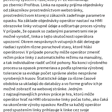
po zbernici Profibus. Linka na opasky prijíma objednávky
od zákazníkov prostredníctvom webstránky,
prostredníctvom ktorej si zákazník zadefinuje parametre
opasku. Na základe objednávky operátor nastaví na HMI
obrazovke linky vstupné údaje a odštartuje proces výroby.
V prípade, že opasok so zadanými parametrami nie je
možné vyrobiť, linka o tejto skutočnosti operátora
upozorní. Okrem nesprávnych vstupných dát deteguje
riadiaci systém rôzne poruchové stavy, ktoré hlási
operátorovi. V prípade poruchy môže operátor zmeniť
režim práce linky z automatického režimu na manuálny,
a tak individuálne riadiť určité pohony. Na konci výrobného
procesu sa opasok premeriava a podľa splnenia výrobnej
tolerancie sa eviduje počet správne alebo nesprávne
vyrobených kusov. Štatistické údaje za rôzne časové
obdobia sa ukladajú do databázy a vo forme grafov ich je
možné zobraziť na webovej stránke. Jedným
z najzaujímavejších prvkov práce je hra, ktorú môže
operátor hrať na HMI obrazovke linky počas toho, ako čaká
na ukončenie výroby opaskov. Keďže sa každý operátor
pred spustením linky prihlasuje k linke cez svoje