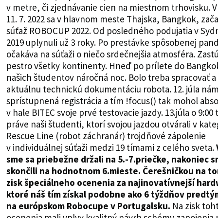
v metre, či zjednávanie cien na miestnom trhovisku. 
11. 7. 2022 sa v hlavnom meste Thajska, Bangkok, zača
súťaž ROBOCUP 2022. Od posledného podujatia v Syd
2019 uplynuli už 3 roky. Po prestávke spôsobenej pan
očakáva na súťaži o niečo srdečnejšia atmosféra. Zast
pestro všetky kontinenty. Hneď po prílete do Bangko
našich študentov náročná noc. Bolo treba spracovať 
aktuálnu technickú dokumentáciu robota. 12. júla nám
sprístupnená registrácia a tím !focus() tak mohol abs
v hale BITEC svoje prvé testovacie jazdy. 13.júla o 9:00 t
práve naši študenti, ktorí svojou jazdou otvárali v kate
Rescue Line (robot záchranár) trojdňové zápolenie
v individuálnej súťaži medzi 19 tímami z celého sveta.
sme sa priebežne držali na 5.-7.priečke, nakoniec 
skončili na hodnotnom 6.mieste.
Čerešničkou na to
zisk špeciálneho ocenenia za najinovatívnejší hard
ktoré náš tím získal podobne ako 6 týždňov predtý
na európskom Robocupe v Portugalsku.
Na zisk toh
ocenenia mali vplyv kvalitný návrh schémy zapojenia 