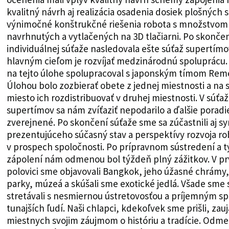
kvalitný návrh aj realizácia osadenia dosiek plošných s
výnimočné konštrukčné riešenia robota s množstvom
navrhnutých a vytlačených na 3D tlačiarni. Po skonče
individuálnej súťaže nasledovala ešte súťaž supertímov
hlavným cieľom je rozvíjať medzinárodnú spoluprácu.
na tejto úlohe spolupracoval s japonským tímom Re
Úlohou bolo zozbierať obete z jednej miestnosti a na 
miesto ich rozdistribuovať v druhej miestnosti. V súťaž
supertímov sa nám zvíťaziť nepodarilo a ďalšie poradi
zverejnené. Po skončení súťaže sme sa zúčastnili aj s
prezentujúceho súčasný stav a perspektívy rozvoja ro
v prospech spoločnosti. Po prípravnom sústredení a
zápolení nám odmenou bol týždeň plný zážitkov. V pr
polovici sme objavovali Bangkok, jeho úžasné chrámy, 
parky, múzeá a skúšali sme exotické jedlá. Všade sme 
stretávali s nesmiernou ústretovosťou a príjemným 
tunajších ľudí. Naši chlapci, kdekoľvek sme prišli, zauj
miestnych svojim záujmom o históriu a tradície. Od