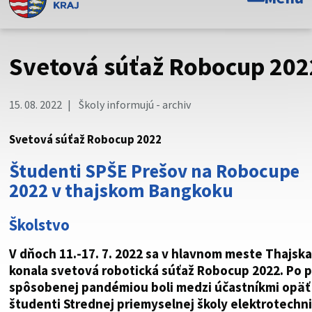
Toto je oficiálna webová stránka Prešovského
samosprávneho kraja. Oficiálne stránky využívajú doménu
psk.sk.
Svetová súťaž Robocup 202
Táto stránka je zabezpečená
15. 08. 2022
Školy informujú - archiv
Buďte pozorní a vždy sa uistite, že zdieľate informácie iba
cez zabezpečenú webovú stránku. Zabezpečená stránka
Svetová súťaž Robocup 2022
vždy začína https:// pred názvom domény webového sídla.
Študenti SPŠE Prešov na Robocupe
2022 v thajskom Bangkoku
Školstvo
V dňoch 11.-17. 7. 2022 sa v hlavnom meste Thajsk
konala svetová robotická súťaž Robocup 2022. Po 
spôsobenej pandémiou boli medzi účastníkmi opäť 
študenti Strednej priemyselnej školy elektrotechni