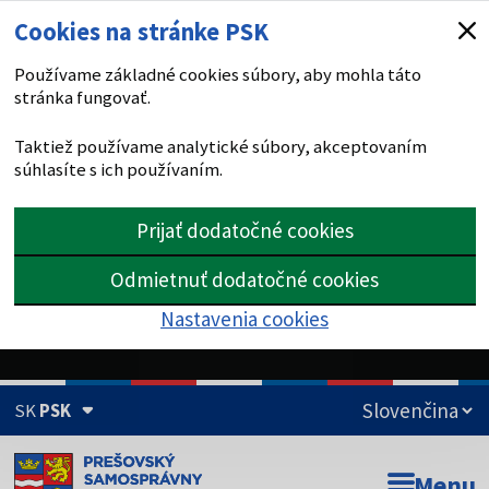
Cookies na stránke PSK
Používame základné cookies súbory, aby mohla táto
stránka fungovať.
Taktiež používame analytické súbory, akceptovaním
súhlasíte s ich používaním.
Prijať dodatočné cookies
Odmietnuť dodatočné cookies
Nastavenia cookies
SK
PSK
Doména psk.sk je oficiálna
Menu