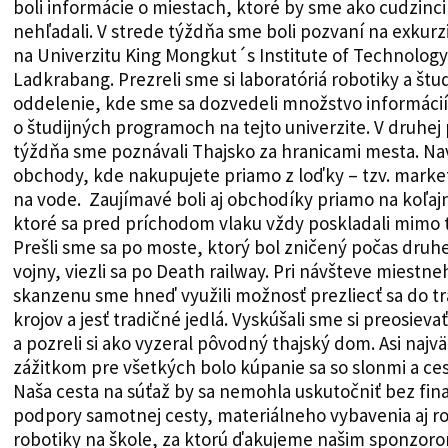
boli informácie o miestach, ktoré by sme ako cudzinci
nehľadali. V strede týždňa sme boli pozvaní na exkurz
na Univerzitu King Mongkut´s Institute of Technology
Ladkrabang. Prezreli sme si laboratóriá robotiky a štu
oddelenie, kde sme sa dozvedeli množstvo informácií
o študijných programoch na tejto univerzite. V druhej 
týždňa sme poznávali Thajsko za hranicami mesta. Nav
obchody, kde nakupujete priamo z loďky – tzv. marke
na vode. Zaujímavé boli aj obchodíky priamo na koľajn
ktoré sa pred príchodom vlaku vždy poskladali mimo t
Prešli sme sa po moste, ktorý bol zničený počas druhe
vojny, viezli sa po Death railway. Pri návšteve miestne
skanzenu sme hneď využili možnosť prezliecť sa do t
krojov a jesť tradičné jedlá. Vyskúšali sme si preosieva
a pozreli si ako vyzeral pôvodný thajský dom. Asi najv
zážitkom pre všetkých bolo kúpanie sa so slonmi a ce
Naša cesta na súťaž by sa nemohla uskutočniť bez fin
podpory samotnej cesty, materiálneho vybavenia aj ro
robotiky na škole, za ktorú ďakujeme našim sponzoro