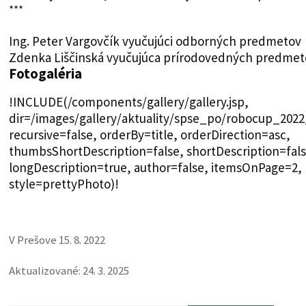
***
Ing. Peter Vargovčík vyučujúci odborných predmetov
Zdenka Liščinská vyučujúca prírodovedných predmet
Fotogaléria
!INCLUDE(/components/gallery/gallery.jsp,
dir=/images/gallery/aktuality/spse_po/robocup_202
recursive=false, orderBy=title, orderDirection=asc,
thumbsShortDescription=false, shortDescription=fals
longDescription=true, author=false, itemsOnPage=2,
style=prettyPhoto)!
V Prešove 15. 8. 2022
Aktualizované: 24. 3. 2025