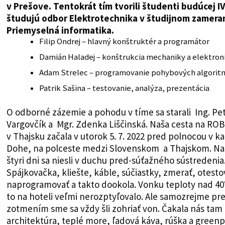
v Prešove. Tentokrát tím tvorili študenti budúcej IV.
študujú odbor Elektrotechnika v študijnom zamera
Priemyselná informatika.
Filip Ondrej – hlavný konštruktér a programátor
Damián Haladej – konštrukcia mechaniky a elektron
Adam Strelec – programovanie pohybových algorit
Patrik Sašina – testovanie, analýza, prezentácia
O odborné zázemie a pohodu v tíme sa starali Ing. Pe
Vargovčík a Mgr. Zdenka Liščinská. Naša cesta na R
v Thajsku začala v utorok 5. 7. 2022 pred polnocou v ka
Dohe, na polceste medzi Slovenskom a Thajskom. Na
štyri dni sa niesli v duchu pred-súťažného sústredenia
Spájkovačka, kliešte, káble, súčiastky, zmerať, otesto
naprogramovať a takto dookola. Vonku teploty nad 40°
to na hoteli veľmi nerozptyľovalo. Ale samozrejme pr
zotmením sme sa vždy šli zohriať von. Čakala nás tam
architektúra, teplé more, ľadová káva, rúška a green