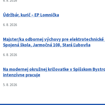
6. 8. 2026
Údržbár, kurič – EP Lomnička
6. 8. 2026
Majster/ka odbornej výchovy pre elektrotechnické
Spojená škola, Jarmočná 108, Stará Ľubovňa
6. 8. 2026
Na modernej okružnej križovatke v Spišskom Bystr
intenzívne pracuje
5. 8. 2026