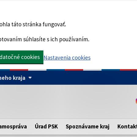
hla táto stránka fungovať.
tovaním súhlasíte s ich používaním.
datočné cookies
Nastavenia cookies
eho kraja
Táto stránka je zabezpe
Buďte pozorní a vždy sa ui
ého samosprávneho kraja.
zabezpečenú webovú strá
https:// pred názvom dom
amospráva
Úrad PSK
Spoznávame kraj
Kontak