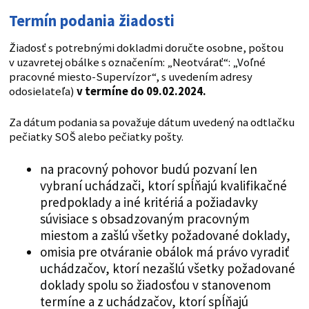
Termín podania žiadosti
Žiadosť s potrebnými dokladmi doručte osobne, poštou
v uzavretej obálke s označením: „Neotvárať“: „Voľné
pracovné miesto-Supervízor“, s uvedením adresy
odosielateľa)
v termíne do 09.02.2024.
Za dátum podania sa považuje dátum uvedený na odtlačku
pečiatky SOŠ alebo pečiatky pošty.
na pracovný pohovor budú pozvaní len
vybraní uchádzači, ktorí spĺňajú kvalifikačné
predpoklady a iné kritériá a požiadavky
súvisiace s obsadzovaným pracovným
miestom a zašlú všetky požadované doklady,
omisia pre otváranie obálok má právo vyradiť
uchádzačov, ktorí nezašlú všetky požadované
doklady spolu so žiadosťou v stanovenom
termíne a z uchádzačov, ktorí spĺňajú