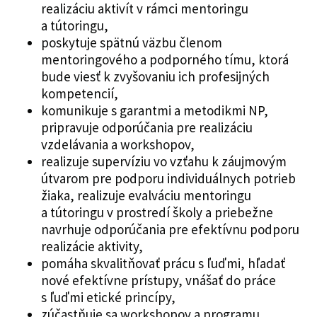
realizáciu aktivít v rámci mentoringu
a tútoringu,
poskytuje spätnú väzbu členom
mentoringového a podporného tímu, ktorá
bude viesť k zvyšovaniu ich profesijných
kompetencií,
komunikuje s garantmi a metodikmi NP,
pripravuje odporúčania pre realizáciu
vzdelávania a workshopov,
realizuje supervíziu vo vzťahu k záujmovým
útvarom pre podporu individuálnych potrieb
žiaka, realizuje evalváciu mentoringu
a tútoringu v prostredí školy a priebežne
navrhuje odporúčania pre efektívnu podporu
realizácie aktivity,
pomáha skvalitňovať prácu s ľuďmi, hľadať
nové efektívne prístupy, vnášať do práce
s ľuďmi etické princípy,
zúčastňuje sa workshopov a programu