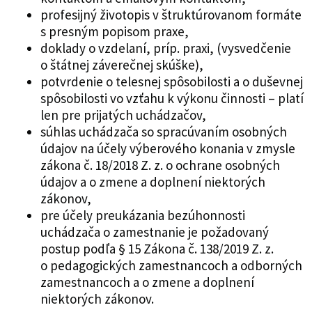
profesijný životopis v štruktúrovanom formáte
s presným popisom praxe,
doklady o vzdelaní, príp. praxi, (vysvedčenie
o štátnej záverečnej skúške),
potvrdenie o telesnej spôsobilosti a o duševnej
spôsobilosti vo vzťahu k výkonu činnosti – platí
len pre prijatých uchádzačov,
súhlas uchádzača so spracúvaním osobných
údajov na účely výberového konania v zmysle
zákona č. 18/2018 Z. z. o ochrane osobných
údajov a o zmene a doplnení niektorých
zákonov,
pre účely preukázania bezúhonnosti
uchádzača o zamestnanie je požadovaný
postup podľa § 15 Zákona č. 138/2019 Z. z.
o pedagogických zamestnancoch a odborných
zamestnancoch a o zmene a doplnení
niektorých zákonov.