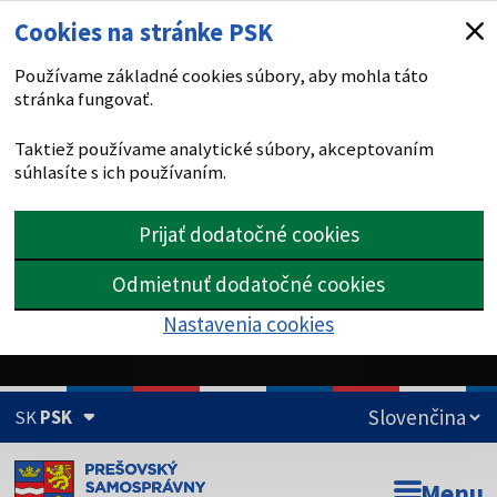
Cookies na stránke PSK
Používame základné cookies súbory, aby mohla táto
stránka fungovať.
Taktiež používame analytické súbory, akceptovaním
súhlasíte s ich používaním.
Prijať dodatočné cookies
Odmietnuť dodatočné cookies
Nastavenia cookies
SK
PSK
Doména psk.sk je oficiálna
Menu