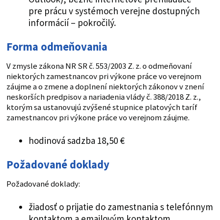
pre prácu v systémoch verejne dostupných
informácií – pokročilý.
Forma odmeňovania
V zmysle zákona NR SR č. 553/2003 Z. z. o odmeňovaní
niektorých zamestnancov pri výkone práce vo verejnom
záujme a o zmene a doplnení niektorých zákonov v znení
neskorších predpisov a nariadenia vlády č. 388/2018 Z. z.,
ktorým sa ustanovujú zvýšené stupnice platových taríf
zamestnancov pri výkone práce vo verejnom záujme.
hodinová sadzba 18,50 €
Požadované doklady
Požadované doklady:
žiadosť o prijatie do zamestnania s telefónnym
kontaktom a emailovým kontaktom,