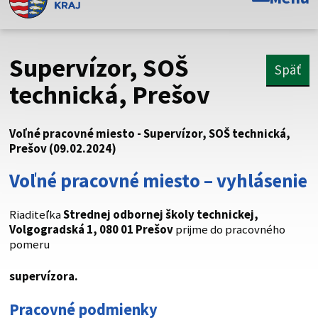
Toto je oficiálna webová stránka Prešovského
samosprávneho kraja. Oficiálne stránky využívajú doménu
psk.sk.
Supervízor, SOŠ
Späť
Táto stránka je zabezpečená
technická, Prešov
Buďte pozorní a vždy sa uistite, že zdieľate informácie iba
cez zabezpečenú webovú stránku. Zabezpečená stránka
Voľné pracovné miesto - Supervízor, SOŠ technická,
vždy začína https:// pred názvom domény webového sídla.
Prešov (09.02.2024)
Voľné pracovné miesto – vyhlásenie
Riaditeľka
Strednej odbornej školy technickej,
Volgogradská 1, 080 01 Prešov
prijme do pracovného
pomeru
supervízora.
Pracovné podmienky