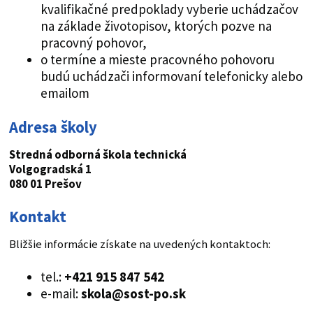
kvalifikačné predpoklady vyberie uchádzačov
na základe životopisov, ktorých pozve na
pracovný pohovor,
o termíne a mieste pracovného pohovoru
budú uchádzači informovaní telefonicky alebo
emailom
Adresa školy
Stredná odborná škola technická
Volgogradská 1
080 01 Prešov
Kontakt
Bližšie informácie získate na uvedených kontaktoch:
tel.:
+421 915 847 542
e-mail:
skola@sost-po.sk