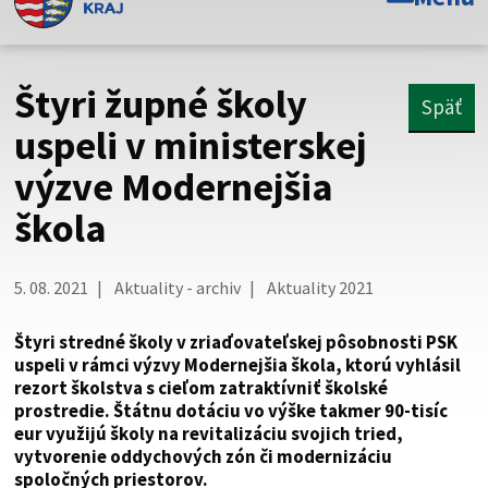
Toto je oficiálna webová stránka Prešovského
samosprávneho kraja. Oficiálne stránky využívajú doménu
psk.sk.
Štyri župné školy
Späť
Táto stránka je zabezpečená
uspeli v ministerskej
výzve Modernejšia
Buďte pozorní a vždy sa uistite, že zdieľate informácie iba
cez zabezpečenú webovú stránku. Zabezpečená stránka
škola
vždy začína https:// pred názvom domény webového sídla.
5. 08. 2021
Aktuality - archiv
Aktuality 2021
Štyri stredné školy v zriaďovateľskej pôsobnosti PSK
uspeli v rámci výzvy Modernejšia škola, ktorú vyhlásil
rezort školstva s cieľom zatraktívniť školské
prostredie. Štátnu dotáciu vo výške takmer 90-tisíc
eur využijú školy na revitalizáciu svojich tried,
vytvorenie oddychových zón či modernizáciu
spoločných priestorov.