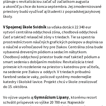
plánuje s revitalizáciou začať už začiatkom augusta
a ukončiť ju chce do konca septembra. Jej zmodernizované
priestory budú využívať aj študenti z popradskej jazykovej
školy.
V Spojenej škole Svidník
sa vďaka dotácii 22 340 eur
vytvorí centrálna oddychová zóna, chodbová oddychová
časť a taktiež relaxačné zóny v triedach. Tie sa spestria
prostredníctvom náučných grafických polepov a doplnia sa
o náučné a voľnočasové hry pre žiakov. Centrálna zóna bude
vybavená dreveným pódiom a sedacím nábytkom.
Chodbový oddychový priestor bude mať taktiež pódium a
smart sedenia s dobíjaním mobilov. Revitalizácia tried
prinesie ich rozdelenie na priestor s katedrou pre učiteľa,
na sedenie pre žiakov a oddych. V triedach pribudnú
farebné sedacie vaky, policové systémy modernejšie
katedry i školské lavice. Projekt chcú v škole zrealizovať
do 15. októbra.
Vo výzve uspelo aj
Gymnázium Lipany
, ktorému rezort
schválil príspevok vo výške 20 700 eur. Najneskôr