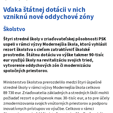
Vďaka štátnej dotácii v nich
vzniknú nové oddychové zóny
Školstvo
Štyri stredné školy v zriaďovateľskej pôsobnosti PSK
uspeli v rámci výzvy Modernejšia škola, ktorú vyhlásil
rezort školstva s cieľom zatraktívniť školské
prostredie. Štátnu dotáciu vo výške takmer 90-tisíc
eur využijú školy na revitalizáciu svojich tried,
vytvorenie oddychových zón či modernizáciu
spoločných priestorov.
Ministerstvo školstva prerozdelilo medzi štyri úspešné
stredné školy v rámci výzvy Modernejšia škola celkovo
89 730 eur. Zriaďovatelia základných a stredných škôl mohli
požiadať rezort o príspevok max. 30-tisíc eur, a to pre účely
zmodernizovania svojich vnútorných priestorov a podporu
inovatívnych prístupov vo výučbe. Celkovo v rámci