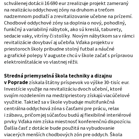
schválenej dotácii 16 690 eur zrealizuje projekt zameraný
na realizáciu oddychovej zóny na druhom a treťom
nadzemnom podlaží a zrevitalizovanie učebne na prízemí.
Chodbové oddychové zóny sa doplnia o nový, pohodlný,
funkčný a variabilný nábytok, ako sú kreslá, taburety,
sedacie vaky, vitríny či stolíky. Novým nábytkom sa v rámci
revitalizácie dovybaví aj učebňa. Vďaka projektu v
priestoroch školy pribudne stolný futbal a náučné
a grafické polepy. V auguste chcú v škole začať s prípravou
elektroinštalácie vo vlastnej réžii.
Stredná priemyselná škola techniky a dizajnu
v Poprade
získala štátny príspevok vo výške 30-tisíc eur.
Investície využije na revitalizáciu dvoch učební, ktoré
svojím rozdelením na medzipriestory získajú viacúčelové
využitie. Taktiež sa v škole vybuduje multifunkčná
centrálna oddychová zóna s časťami pre prácu, relax
i zábavu, pričom jej súčasťou budú aj flexibilné interiérové
prvky. Vďaka nim získa miestnosť konferenčnú dispozíciu.
Ďalšia časť z dotácie bude použitá na vybudovanie
viacerých menších chodbových zón pre oddych. Škola