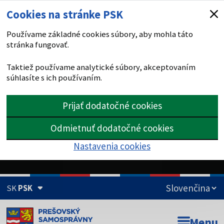
Cookies na stránke PSK
Používame základné cookies súbory, aby mohla táto
stránka fungovať.
Taktiež používame analytické súbory, akceptovaním
súhlasíte s ich používaním.
Prijať dodatočné cookies
Odmietnuť dodatočné cookies
Nastavenia cookies
SK
PSK
Doména psk.sk je oficiálna
Menu