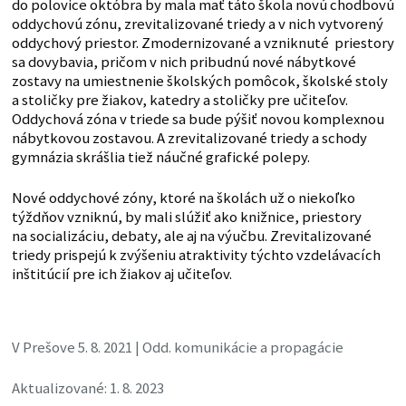
do polovice októbra by mala mať táto škola novú chodbovú
oddychovú zónu, zrevitalizované triedy a v nich vytvorený
oddychový priestor. Zmodernizované a vzniknuté priestory
sa dovybavia, pričom v nich pribudnú nové nábytkové
zostavy na umiestnenie školských pomôcok, školské stoly
a stoličky pre žiakov, katedry a stoličky pre učiteľov.
Oddychová zóna v triede sa bude pýšiť novou komplexnou
nábytkovou zostavou. A zrevitalizované triedy a schody
gymnázia skrášlia tiež náučné grafické polepy.
Nové oddychové zóny, ktoré na školách už o niekoľko
týždňov vzniknú, by mali slúžiť ako knižnice, priestory
na socializáciu, debaty, ale aj na výučbu. Zrevitalizované
triedy prispejú k zvýšeniu atraktivity týchto vzdelávacích
inštitúcií pre ich žiakov aj učiteľov.
V Prešove 5. 8. 2021 | Odd. komunikácie a propagácie
Aktualizované: 1. 8. 2023