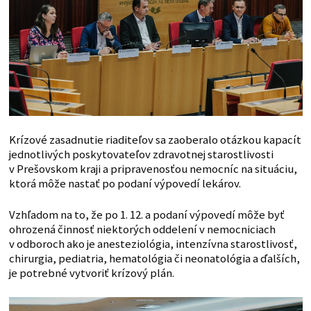
Krízové zasadnutie riaditeľov sa zaoberalo otázkou kapacít
jednotlivých poskytovateľov zdravotnej starostlivosti
v Prešovskom kraji a pripravenosťou nemocníc na situáciu,
ktorá môže nastať po podaní výpovedí lekárov.
Vzhľadom na to, že po 1. 12. a podaní výpovedí môže byť
ohrozená činnosť niektorých oddelení v nemocniciach
v odboroch ako je anesteziológia, intenzívna starostlivosť,
chirurgia, pediatria, hematológia či neonatológia a ďalších,
je potrebné vytvoriť krízový plán.