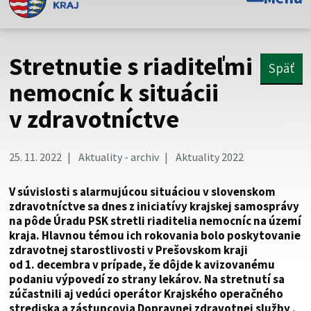
Toto je oficiálna webová stránka Prešovského
samosprávneho kraja. Oficiálne stránky využívajú doménu
psk.sk.
Stretnutie s riaditeľmi
Späť
Táto stránka je zabezpečená
nemocníc k situácii
v zdravotníctve
Buďte pozorní a vždy sa uistite, že zdieľate informácie iba
cez zabezpečenú webovú stránku. Zabezpečená stránka
vždy začína https:// pred názvom domény webového sídla.
25. 11. 2022
Aktuality - archiv
Aktuality 2022
V súvislosti s alarmujúcou situáciou v slovenskom
zdravotníctve sa dnes z iniciatívy krajskej samosprávy
na pôde Úradu PSK stretli riaditelia nemocníc na území
kraja. Hlavnou témou ich rokovania bolo poskytovanie
zdravotnej starostlivosti v Prešovskom kraji
od 1. decembra v prípade, že dôjde k avizovanému
podaniu výpovedí zo strany lekárov. Na stretnutí sa
zúčastnili aj vedúci operátor Krajského operačného
strediska a zástupcovia Dopravnej zdravotnej služby .