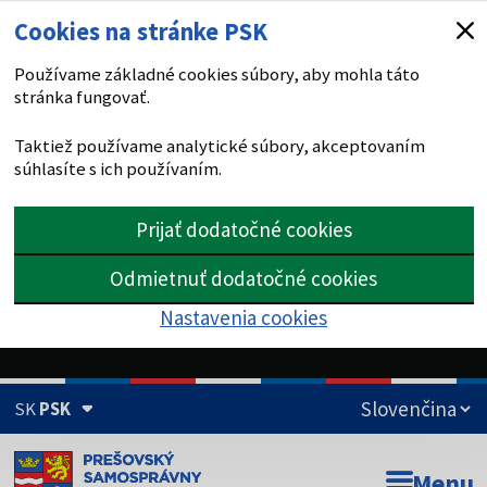
Cookies na stránke PSK
Používame základné cookies súbory, aby mohla táto
stránka fungovať.
Taktiež používame analytické súbory, akceptovaním
súhlasíte s ich používaním.
Prijať dodatočné cookies
Odmietnuť dodatočné cookies
Nastavenia cookies
SK
PSK
Doména psk.sk je oficiálna
Menu