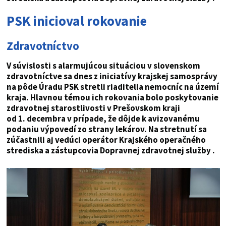
PSK inicioval rokovanie
Zdravotníctvo
V súvislosti s alarmujúcou situáciou v slovenskom
zdravotníctve sa dnes z iniciatívy krajskej samosprávy
na pôde Úradu PSK stretli riaditelia nemocníc na území
kraja. Hlavnou témou ich rokovania bolo poskytovanie
zdravotnej starostlivosti v Prešovskom kraji
od 1. decembra v prípade, že dôjde k avizovanému
podaniu výpovedí zo strany lekárov. Na stretnutí sa
zúčastnili aj vedúci operátor Krajského operačného
strediska a zástupcovia Dopravnej zdravotnej služby .