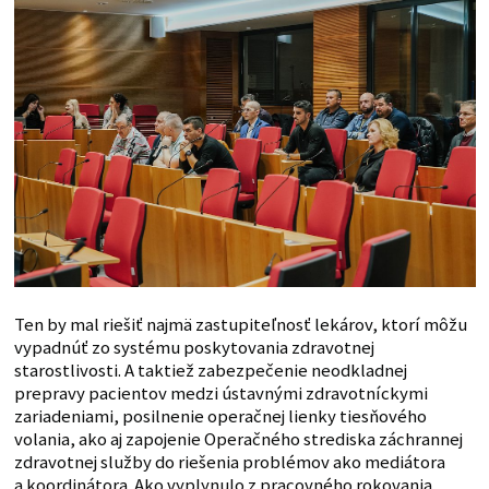
Ten by mal riešiť najmä zastupiteľnosť lekárov, ktorí môžu
vypadnúť zo systému poskytovania zdravotnej
starostlivosti. A taktiež zabezpečenie neodkladnej
prepravy pacientov medzi ústavnými zdravotníckymi
zariadeniami, posilnenie operačnej lienky tiesňového
volania, ako aj zapojenie Operačného strediska záchrannej
zdravotnej služby do riešenia problémov ako mediátora
a koordinátora. Ako vyplynulo z pracovného rokovania,