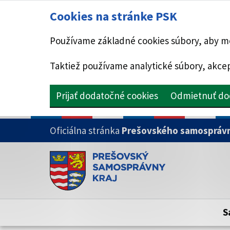
Cookies na stránke PSK
Používame základné cookies súbory, aby mo
Taktiež používame analytické súbory, akcep
Prijať dodatočné cookies
Odmietnuť do
PRESKOČIŤ NA HLAVNÝ OBSAH
Oficiálna stránka
Prešovského samosprávn
Doména psk.sk je oficiálna
Toto je oficiálna webová stránka Prešovsk
Oficiálne stránky využívajú doménu psk.sk.
S