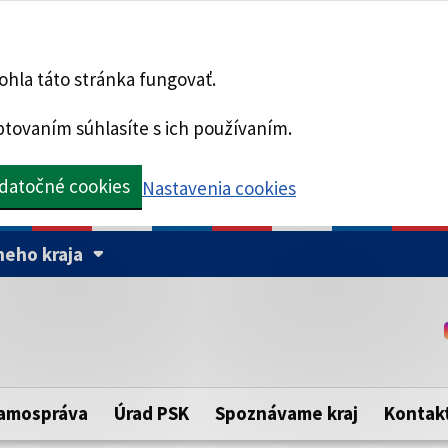
hla táto stránka fungovať.
tovaním súhlasíte s ich používaním.
datočné cookies
Nastavenia cookies
eho kraja
Táto stránka je zabezpe
Buďte pozorní a vždy sa ui
ého samosprávneho kraja.
zabezpečenú webovú strá
https:// pred názvom dom
amospráva
Úrad PSK
Spoznávame kraj
Kontak