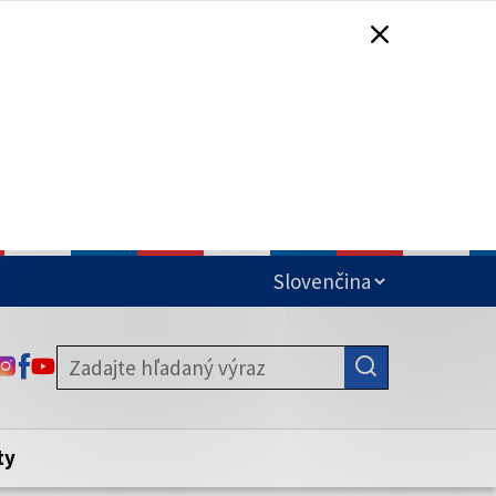
čená
ODKAZ SA OTVORÍ NA NOVEJ KARTE
ODKAZ SA OTVORÍ NA NOVEJ KARTE
ODKAZ SA OTVORÍ NA NOVEJ KARTE
stite, že zdieľate informácie iba cez
nku. Zabezpečená stránka vždy začína
ény webového sídla.
ty