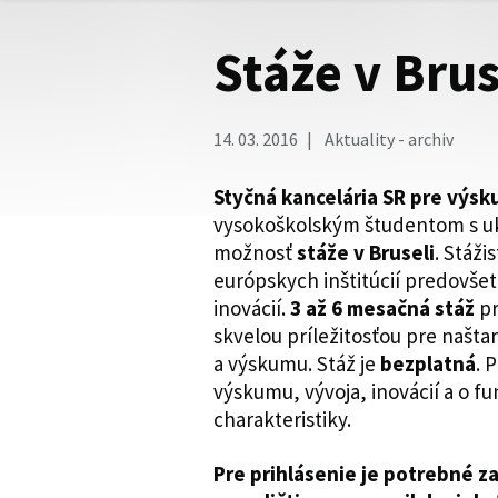
Stáže v Brus
14. 03. 2016
Aktuality - archiv
Styčná kancelária SR pre výsk
vysokoškolským študentom s u
možnosť
stáže v Bruseli
. Stáži
európskych inštitúcií predovše
inovácií.
3 až 6 mesačná stáž
pr
skvelou príležitosťou pre naštar
a výskumu. Stáž je
bezplatná
. 
výskumu, vývoja, inovácií a o f
charakteristiky.
Pre prihlásenie je potrebné za