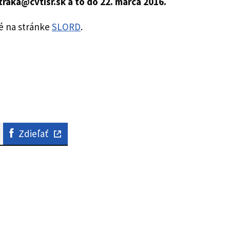
straka@cvtisr.sk a to do 22. marca 2016.
é na stránke
SLORD
.
Zdieľať