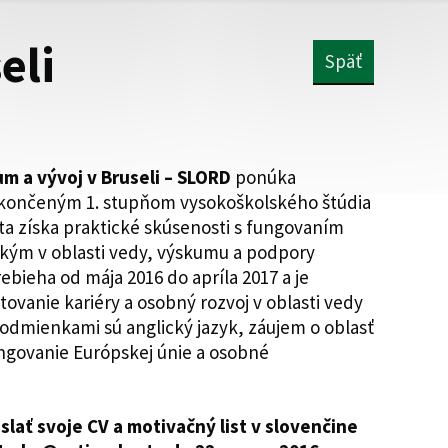
eli
Späť
um a vývoj v Bruseli – SLORD
ponúka
končeným 1. stupňom vysokoškolského štúdia
sta získa praktické skúsenosti s fungovaním
tkým v oblasti vedy, výskumu a podpory
ebieha od mája 2016 do apríla 2017 a je
tovanie kariéry a osobný rozvoj v oblasti vedy
Podmienkami sú anglický jazyk, záujem o oblasť
ungovanie Európskej únie a osobné
slať svoje CV a motivačný list v slovenčine