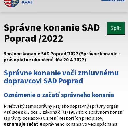
Toto je oficiálna webová stránka Prešovského
samosprávneho kraja. Oficiálne stránky využívajú doménu
psk.sk.
Správne konanie SAD
Späť
Táto stránka je zabezpečená
Poprad /2022
Buďte pozorní a vždy sa uistite, že zdieľate informácie iba
cez zabezpečenú webovú stránku. Zabezpečená stránka
Správne konanie SAD Poprad/2022 (Správne konanie -
vždy začína https:// pred názvom domény webového sídla.
právoplatne ukončené dňa 20.4.2022)
Správne konanie voči zmluvnému
dopravcovi SAD Poprad
Oznámenie o začatí správneho konania
Prešovský samosprávny kraj ako dopravný správny orgán
v súlade s § 3 ods. 5 zákona č. 71/1967 zb. o správnom konaní
(správny poriadok) v znení neskorších predpisov,
oznamuje začatie
správneho konania vo veci spáchania