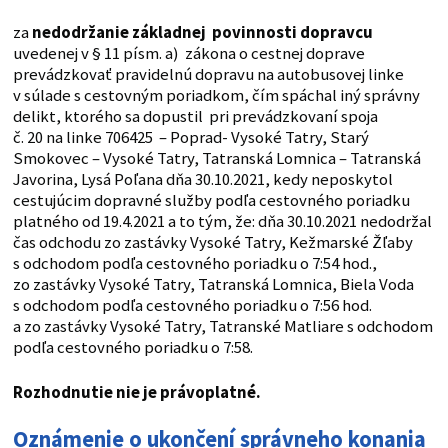
za
nedodržanie základnej povinnosti dopravcu
uvedenej v § 11 písm. a) zákona o cestnej doprave
prevádzkovať pravidelnú dopravu na autobusovej linke
v súlade s cestovným poriadkom, čím spáchal iný správny
delikt, ktorého sa dopustil pri prevádzkovaní spoja
č. 20 na linke 706425 – Poprad- Vysoké Tatry, Starý
Smokovec – Vysoké Tatry, Tatranská Lomnica – Tatranská
Javorina, Lysá Poľana dňa 30.10.2021, kedy neposkytol
cestujúcim dopravné služby podľa cestovného poriadku
platného od 19.4.2021 a to tým, že: dňa 30.10.2021 nedodržal
čas odchodu zo zastávky Vysoké Tatry, Kežmarské Žľaby
s odchodom podľa cestovného poriadku o 7:54 hod.,
zo zastávky Vysoké Tatry, Tatranská Lomnica, Biela Voda
s odchodom podľa cestovného poriadku o 7:56 hod.
a zo zastávky Vysoké Tatry, Tatranské Matliare s odchodom
podľa cestovného poriadku o 7:58.
Rozhodnutie nie je právoplatné.
Oznámenie o ukončení správneho konania