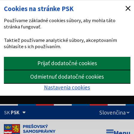
Cookies na stránke PSK
Používame základné cookies súbory, aby mohla táto
stránka fungovať.
Taktiež používame analytické súbory, akceptovaním
súhlasíte s ich používaním.
Prijať dodatočné cookies
Odmietnuť dodatočné cookies
Nastavenia cookies
SK
PSK
Doména psk.sk je oficiálna
Menu