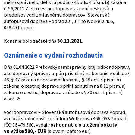
iného správneho deliktu podľa § 48 ods. 4 písm. b) zákona
č. 56/2012 Z. z. o cestnej doprave v znení neskorších
predpisov voči zmluvnému dopravcovi Slovenská
autobusová doprava Poprad a.s., Jiriho Wolkera 466,
058 49 Poprad.
Konanie bolo začaté dňa
30.11.2021.
Oznámenie o vydaní rozhodnutia
Dňa 01.04.2022 Prešovský samosprávny kraj, odbor dopravy,
ako dopravný správny orgán príslušný na konanie v súlade §
46, § 47 zákona o správnom konaní , § 48 ods. 4 písm. b)
zákona o cestnej doprave s prihliadnutím na § 11 písm. a)
zákona o cestnej doprave a v súlade s § 30 ods. 1 písm. h)
a ods. 2:
voči dopravcovi – Slovenská autobusová doprava Poprad,
akciová spoločnosť, so sídlom Wolkerova 466, 058 Poprad,
IČO:36 479 560, vydal
rozhodnutie o uložení pokuty
vo výške 500,- EUR
(slovom: päťsto eur)