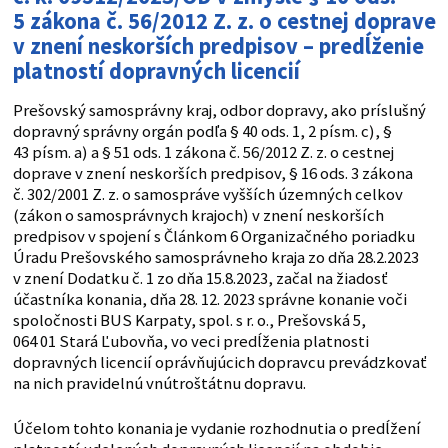
5 zákona č. 56/2012 Z. z. o cestnej doprave
v znení neskorších
predpisov – predĺženie
platností dopravných licencií
Prešovský samosprávny kraj, odbor dopravy, ako príslušný
dopravný správny orgán podľa § 40 ods. 1, 2 písm. c), §
43 písm. a) a § 51 ods. 1 zákona č. 56/2012 Z. z. o cestnej
doprave v znení neskorších predpisov, § 16 ods. 3 zákona
č. 302/2001 Z. z. o samospráve vyšších územných celkov
(zákon o samosprávnych krajoch) v znení neskorších
predpisov v spojení s Článkom 6 Organizačného poriadku
Úradu Prešovského samosprávneho kraja zo dňa 28.2.2023
v znení Dodatku č. 1 zo dňa 15.8.2023, začal na žiadosť
účastníka konania, dňa 28. 12. 2023 správne konanie voči
spoločnosti BUS Karpaty, spol. s r. o., Prešovská 5,
064 01 Stará Ľubovňa, vo veci predĺženia platnosti
dopravných licencií oprávňujúcich dopravcu prevádzkovať
na nich pravidelnú vnútroštátnu dopravu.
Účelom tohto konania je vydanie rozhodnutia o predĺžení