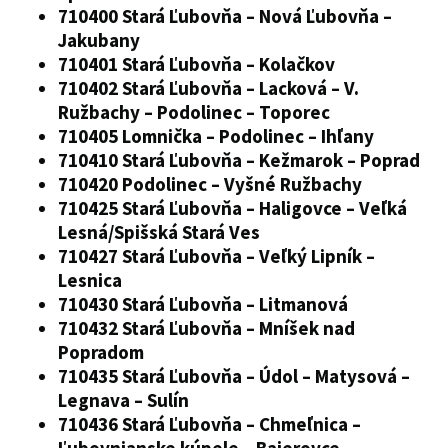
710400 Stará Ľubovňa – Nová Ľubovňa –
Jakubany
710401 Stará Ľubovňa – Kolačkov
710402 Stará Ľubovňa – Lacková – V.
Ružbachy – Podolinec – Toporec
710405 Lomnička – Podolinec – Ihľany
710410 Stará Ľubovňa – Kežmarok – Poprad
710420 Podolinec – Vyšné Ružbachy
710425 Stará Ľubovňa – Haligovce – Veľká
Lesná/Spišská Stará Ves
710427 Stará Ľubovňa – Veľký Lipník –
Lesnica
710430 Stará Ľubovňa – Litmanová
710432 Stará Ľubovňa – Mníšek nad
Popradom
710435 Stará Ľubovňa – Údol – Matysová –
Legnava – Sulín
710436 Stará Ľubovňa – Chmeľnica –