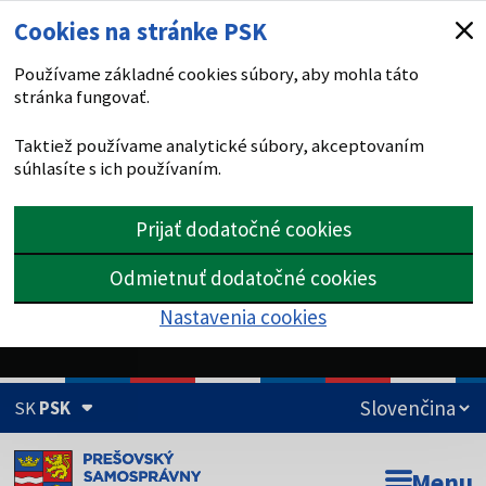
Cookies na stránke PSK
Používame základné cookies súbory, aby mohla táto
stránka fungovať.
Taktiež používame analytické súbory, akceptovaním
súhlasíte s ich používaním.
Prijať dodatočné cookies
Odmietnuť dodatočné cookies
Nastavenia cookies
SK
PSK
Doména psk.sk je oficiálna
Menu