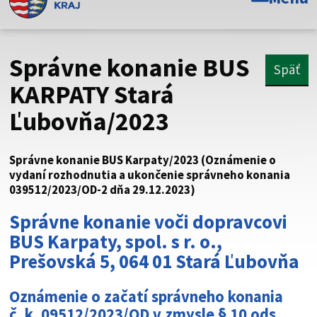
Toto je oficiálna webová stránka Prešovského
samosprávneho kraja. Oficiálne stránky využívajú doménu
psk.sk.
Správne konanie BUS
Späť
Táto stránka je zabezpečená
KARPATY Stará
Ľubovňa/2023
Buďte pozorní a vždy sa uistite, že zdieľate informácie iba
cez zabezpečenú webovú stránku. Zabezpečená stránka
vždy začína https:// pred názvom domény webového sídla.
Správne konanie BUS Karpaty/2023 (Oznámenie o
vydaní rozhodnutia a ukončenie správneho konania
039512/2023/OD-2 dňa 29.12.2023)
Správne konanie voči dopravcovi
BUS Karpaty, spol. s r. o.,
Prešovská 5, 064 01 Stará Ľubovňa
Oznámenie o začatí správneho konania
č. k. 09512/2023/OD v zmysle § 10 ods.