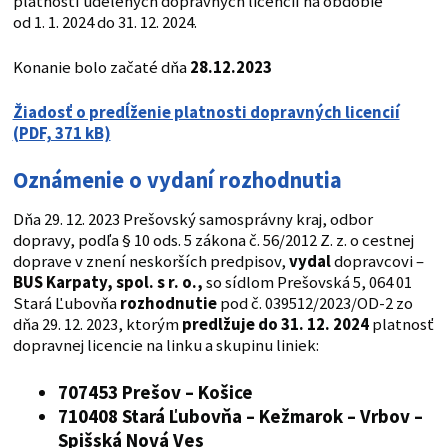
platností udelených dopravných licencií na obdobie
od 1. 1. 2024 do 31. 12. 2024.
Konanie bolo začaté dňa
28.12.2023
Žiadosť o predĺženie platnosti dopravných licencií
(PDF, 371 kB)
Oznámenie o vydaní rozhodnutia
Dňa 29. 12. 2023 Prešovský samosprávny kraj, odbor
dopravy, podľa § 10 ods. 5 zákona č. 56/2012 Z. z. o cestnej
doprave v znení neskorších predpisov,
vydal
dopravcovi –
BUS Karpaty,
spol. s r. o.,
so sídlom Prešovská 5, 064 01
Stará Ľubovňa
rozhodnutie
pod č. 039512/2023/OD-2 zo
dňa 29. 12. 2023, ktorým
predlžuje do 31. 12. 2024
platnosť
dopravnej licencie na linku a skupinu liniek:
707453 Prešov – Košice
710408 Stará Ľubovňa – Kežmarok – Vrbov –
Spišská Nová Ves